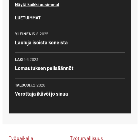
Näytä kaikki uusimmat
LUETUIMMAT
YLEINEN
15.8.2025
Lauluja isoista koneista
LAKI
9.6.2023
Lomautuksen pelisäännöt
TALOUS
13.2.2026
Verottaja ikävöi jo sinua
Työpaikalla
Työturvallisuus