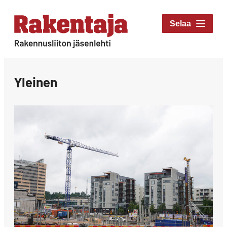
Siirry
suoraan
Rakentaja-lehti
sisältöön
Rakennusliiton
jäsenlehti
Yleinen