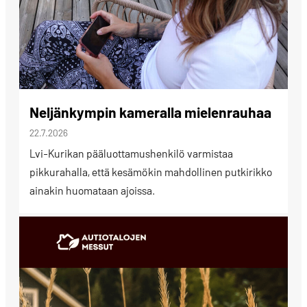
Neljänkympin kameralla mielenrauhaa
22.7.2026
Lvi-Kurikan pääluottamushenkilö varmistaa
pikkurahalla, että kesämökin mahdollinen putkirikko
ainakin huomataan ajoissa.