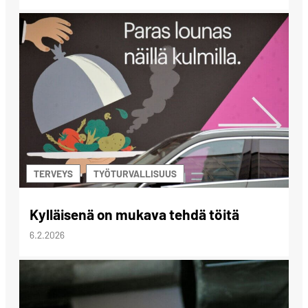
TERVEYS
TYÖTURVALLISUUS
Kylläisenä on mukava tehdä töitä
6.2.2026