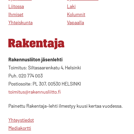
Liitossa
Laki
Ihmiset
Kolumnit
Yhteiskunta
Vapaalla
Rakennusliiton jäsenlehti
Toimitus: Siltasaarenkatu 4, Helsinki
Puh. 020 774 003
Postiosoite: PL 307, 00530 HELSINKI
toimitus@rakennusliitto.fi
Painettu Rakentaja-lehti ilmestyy kuusi kertaa vuodessa.
Yhteystiedot
Mediakortti