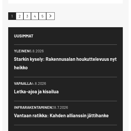
Artikkelien
1
2
3
4
5
sivutus
UUSIMMAT
YLEINEN
6.8.2026
Starkin kysely: Rakennusalan houkuttelevuus nyt
heikko
VAPAALLA
4.8.2026
Letka-ajoa ja kisailua
INFRARAKENTAMINEN
28.7.2026
Vantaan ratikka: Kahden allianssin jättihanke