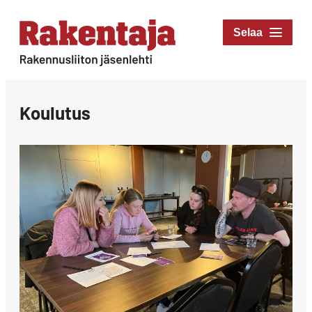
Siirry
suoraan
Rakentaja-lehti
sisältöön
Rakennusliiton
jäsenlehti
Koulutus