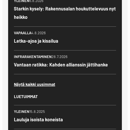
YLEINEN
6.8.2026
Starkin kysely: Rakennusalan houkuttelevuus nyt
heikko
VAPAALLA
4.8.2026
Letka-ajoa ja kisailua
INFRARAKENTAMINEN
28.7.2026
Vantaan ratikka: Kahden allianssin jättihanke
Näytä kaikki uusimmat
LUETUIMMAT
YLEINEN
15.8.2025
Lauluja isoista koneista