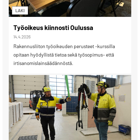
LAKI
Työoikeus kiinnosti Oulussa
14.4.2026
Rakennusliiton työoikeuden perusteet -kurssilla
opitaan hyödyllistä tietoa sekä työsopimus- että
irtisanomislainsäädännöstä.