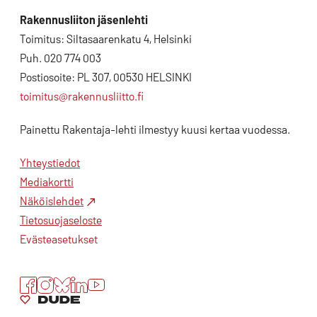
Rakennusliiton jäsenlehti
Toimitus: Siltasaarenkatu 4, Helsinki
Puh. 020 774 003
Postiosoite: PL 307, 00530 HELSINKI
toimitus@rakennusliitto.fi
Painettu Rakentaja-lehti ilmestyy kuusi kertaa vuodessa.
Yhteystiedot
Mediakortti
Näköislehdet
Tietosuojaseloste
Evästeasetukset
Facebook
Instagram
Bluesky
LinkedIn
YouTube