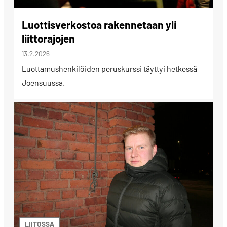
Luottisverkostoa rakennetaan yli
liittorajojen
13.2.2026
Luottamushenkilöiden peruskurssi täyttyi hetkessä
Joensuussa.
LIITOSSA