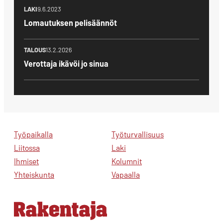
LAKI
9.6.2023
Lomautuksen pelisäännöt
TALOUS
13.2.2026
Verottaja ikävöi jo sinua
Työpaikalla
Työturvallisuus
Liitossa
Laki
Ihmiset
Kolumnit
Yhteiskunta
Vapaalla