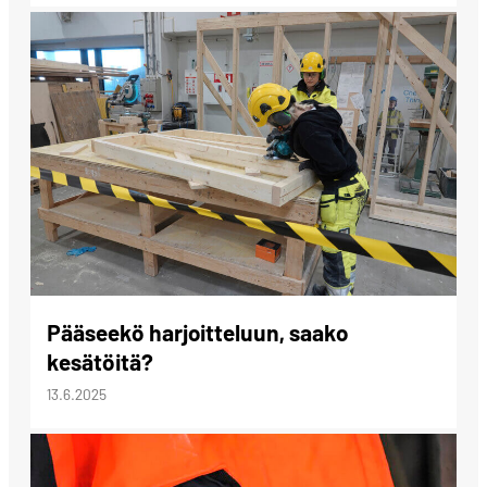
Pääseekö harjoitteluun, saako
kesätöitä?
13.6.2025