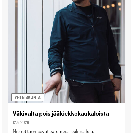
YHTEISKUNTA
Väkivalta pois jääkiekkokaukaloista
12.6.2026
Miehet tarvitsevat parempia roolimalleja.