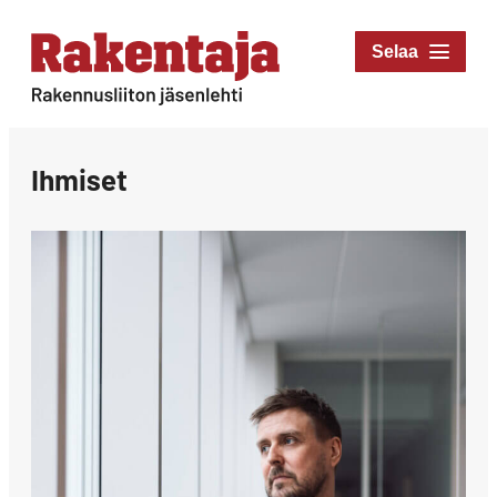
Siirry
suoraan
Rakentaja-lehti
sisältöön
Rakennusliiton
jäsenlehti
Ihmiset