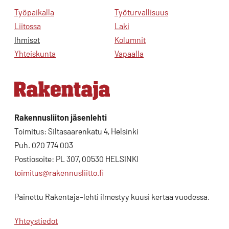
Työpaikalla
Työturvallisuus
Liitossa
Laki
Ihmiset
Kolumnit
Yhteiskunta
Vapaalla
Rakennusliiton jäsenlehti
Toimitus: Siltasaarenkatu 4, Helsinki
Puh. 020 774 003
Postiosoite: PL 307, 00530 HELSINKI
toimitus@rakennusliitto.fi
Painettu Rakentaja-lehti ilmestyy kuusi kertaa vuodessa.
Yhteystiedot