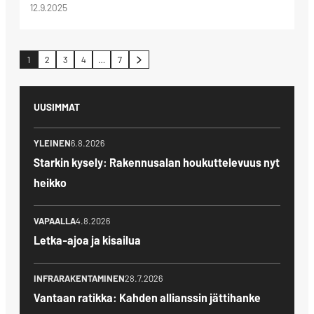
12.9.2025
Artikkelien
1
2
3
4
…
7
sivutus
UUSIMMAT
YLEINEN
6.8.2026
Starkin kysely: Rakennusalan houkuttelevuus nyt
heikko
VAPAALLA
4.8.2026
Letka-ajoa ja kisailua
INFRARAKENTAMINEN
28.7.2026
Vantaan ratikka: Kahden allianssin jättihanke