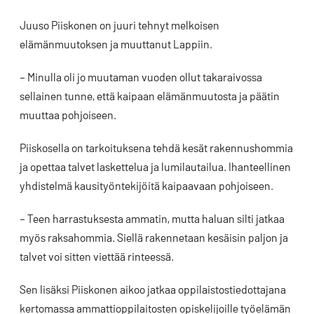
Juuso Piiskonen on juuri tehnyt melkoisen
elämänmuutoksen ja muuttanut Lappiin.
– Minulla oli jo muutaman vuoden ollut takaraivossa
sellainen tunne, että kaipaan elämänmuutosta ja päätin
muuttaa pohjoiseen.
Piiskosella on tarkoituksena tehdä kesät rakennushommia
ja opettaa talvet laskettelua ja lumilautailua. Ihanteellinen
yhdistelmä kausityöntekijöitä kaipaavaan pohjoiseen.
– Teen harrastuksesta ammatin, mutta haluan silti jatkaa
myös raksahommia. Siellä rakennetaan kesäisin paljon ja
talvet voi sitten viettää rinteessä.
Sen lisäksi Piiskonen aikoo jatkaa oppilaistostiedottajana
kertomassa ammattioppilaitosten opiskelijoille työelämän