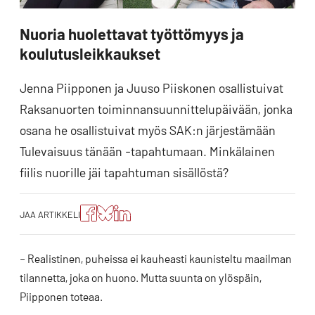
Nuoria huolettavat työttömyys ja
koulutusleikkaukset
Jenna Piipponen ja Juuso Piiskonen osallistuivat
Raksanuorten toiminnansuunnittelupäivään, jonka
osana he osallistuivat myös SAK:n järjestämään
Tulevaisuus tänään -tapahtumaan. Minkälainen
fiilis nuorille jäi tapahtuman sisällöstä?
Jaa
Jaa
Jako:
JAA ARTIKKELI
artikkeli
artikkeli
Jaa
Facebookissa
Blueskyssa
artikkeli
LinkedIn:ssä
– Realistinen, puheissa ei kauheasti kaunisteltu maailman
tilannetta, joka on huono. Mutta suunta on ylöspäin,
Piipponen toteaa.