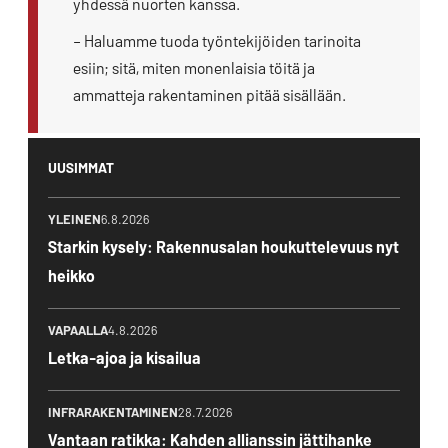
yhdessä nuorten kanssa.
– Haluamme tuoda työntekijöiden tarinoita
esiin; sitä, miten monenlaisia töitä ja
ammatteja rakentaminen pitää sisällään.
UUSIMMAT
YLEINEN
6.8.2026
Starkin kysely: Rakennusalan houkuttelevuus nyt
heikko
VAPAALLA
4.8.2026
Letka-ajoa ja kisailua
INFRARAKENTAMINEN
28.7.2026
Vantaan ratikka: Kahden allianssin jättihanke