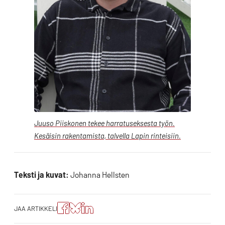
Juuso Piiskonen tekee harratuseksesta työn.
Kesäisin rakentamista, talvella Lapin rinteisiin.
Teksti ja kuvat:
Johanna Hellsten
Jaa
Jaa
Jako:
JAA ARTIKKELI
artikkeli
artikkeli
Jaa