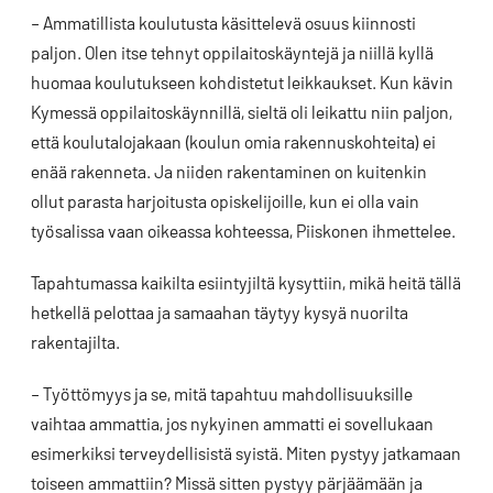
– Ammatillista koulutusta käsittelevä osuus kiinnosti
paljon. Olen itse tehnyt oppilaitoskäyntejä ja niillä kyllä
huomaa koulutukseen kohdistetut leikkaukset. Kun kävin
Kymessä oppilaitoskäynnillä, sieltä oli leikattu niin paljon,
että koulutalojakaan (koulun omia rakennuskohteita) ei
enää rakenneta. Ja niiden rakentaminen on kuitenkin
ollut parasta harjoitusta opiskelijoille, kun ei olla vain
työsalissa vaan oikeassa kohteessa, Piiskonen ihmettelee.
Tapahtumassa kaikilta esiintyjiltä kysyttiin, mikä heitä tällä
hetkellä pelottaa ja samaahan täytyy kysyä nuorilta
rakentajilta.
– Työttömyys ja se, mitä tapahtuu mahdollisuuksille
vaihtaa ammattia, jos nykyinen ammatti ei sovellukaan
esimerkiksi terveydellisistä syistä. Miten pystyy jatkamaan
toiseen ammattiin? Missä sitten pystyy pärjäämään ja