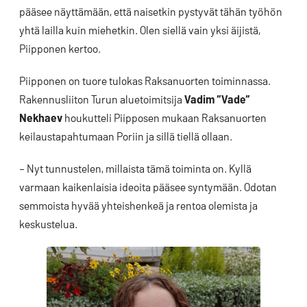
pääsee näyttämään, että naisetkin pystyvät tähän työhön
yhtä lailla kuin miehetkin. Olen siellä vain yksi äijistä,
Piipponen kertoo.
Piipponen on tuore tulokas Raksanuorten toiminnassa.
Rakennusliiton Turun aluetoimitsija
Vadim ”Vade”
Nekhaev
houkutteli Piipposen mukaan Raksanuorten
keilaustapahtumaan Poriin ja sillä tiellä ollaan.
– Nyt tunnustelen, millaista tämä toiminta on. Kyllä
varmaan kaikenlaisia ideoita pääsee syntymään. Odotan
semmoista hyvää yhteishenkeä ja rentoa olemista ja
keskustelua.