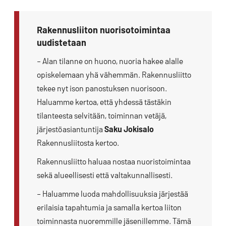
Facebookissa
Blueskyssa
artikkeli
LinkedIn:ssä
Rakennusliiton nuorisotoimintaa
uudistetaan
– Alan tilanne on huono, nuoria hakee alalle
opiskelemaan yhä vähemmän. Rakennusliitto
tekee nyt ison panostuksen nuorisoon.
Haluamme kertoa, että yhdessä tästäkin
tilanteesta selvitään, toiminnan vetäjä,
järjestöasiantuntija
Saku Jokisalo
Rakennusliitosta kertoo.
Rakennusliitto haluaa nostaa nuoristoimintaa
sekä alueellisesti että valtakunnallisesti.
– Haluamme luoda mahdollisuuksia järjestää
erilaisia tapahtumia ja samalla kertoa liiton
toiminnasta nuoremmille jäsenillemme. Tämä