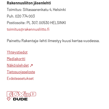
Rakennusliiton jäsenlehti
Toimitus: Siltasaarenkatu 4, Helsinki
Puh. 020 774 003
Postiosoite: PL 307, 00530 HELSINKI
toimitus@rakennusliitto.fi
Painettu Rakentaja-lehti ilmestyy kuusi kertaa vuodessa.
Yhteystiedot
Mediakortti
Näköislehdet
Tietosuojaseloste
Evästeasetukset
Facebook
Instagram
Bluesky
LinkedIn
YouTube