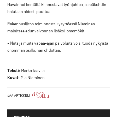
Havainnot kentältä kiinnostavat työnjohtoa ja epäkohtiin
halutaan aidosti puuttua.
Rakennusliiton toiminnasta kysyttäessä Nieminen
mainitsee edunvalvonnan lisäksi lomamökit.
– Niitä ja muita vapaa-ajan palveluita voisi tuoda nykyistä
enemmän esille, hän ehdottaa.
Teksti:
Marko Taavila
Kuvat:
Mia Nieminen
Jaa
Jaa
Jako:
JAA ARTIKKELI
artikkeli
artikkeli
Jaa
Facebookissa
Blueskyssa
artikkeli
LinkedIn:ssä