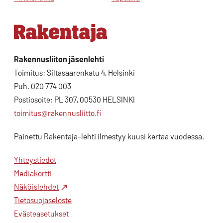
Rakennusliiton jäsenlehti
Toimitus: Siltasaarenkatu 4, Helsinki
Puh. 020 774 003
Postiosoite: PL 307, 00530 HELSINKI
toimitus@rakennusliitto.fi
Painettu Rakentaja-lehti ilmestyy kuusi kertaa vuodessa.
Yhteystiedot
Mediakortti
Näköislehdet
Tietosuojaseloste
Evästeasetukset