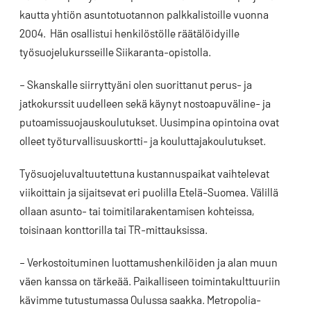
kautta yhtiön asuntotuotannon palkkalistoille vuonna
2004. Hän osallistui henkilöstölle räätälöidyille
työsuojelukursseille Siikaranta-opistolla.
– Skanskalle siirryttyäni olen suorittanut perus- ja
jatkokurssit uudelleen sekä käynyt nostoapuväline- ja
putoamissuojauskoulutukset. Uusimpina opintoina ovat
olleet työturvallisuuskortti- ja kouluttajakoulutukset.
Työsuojeluvaltuutettuna kustannuspaikat vaihtelevat
viikoittain ja sijaitsevat eri puolilla Etelä-Suomea. Välillä
ollaan asunto- tai toimitilarakentamisen kohteissa,
toisinaan konttorilla tai TR-mittauksissa.
– Verkostoituminen luottamushenkilöiden ja alan muun
väen kanssa on tärkeää. Paikalliseen toimintakulttuuriin
kävimme tutustumassa Oulussa saakka. Metropolia-