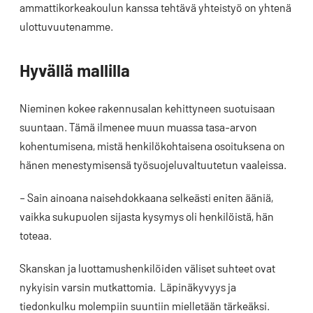
ammattikorkeakoulun kanssa tehtävä yhteistyö on yhtenä
ulottuvuutenamme.
Hyvällä mallilla
Nieminen kokee rakennusalan kehittyneen suotuisaan
suuntaan. Tämä ilmenee muun muassa tasa-arvon
kohentumisena, mistä henkilökohtaisena osoituksena on
hänen menestymisensä työsuojeluvaltuutetun vaaleissa.
– Sain ainoana naisehdokkaana selkeästi eniten ääniä,
vaikka sukupuolen sijasta kysymys oli henkilöistä, hän
toteaa.
Skanskan ja luottamushenkilöiden väliset suhteet ovat
nykyisin varsin mutkattomia. Läpinäkyvyys ja
tiedonkulku molempiin suuntiin mielletään tärkeäksi.