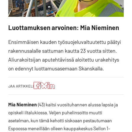
Luottamuksen arvoinen: Mia Nieminen
Ensimmäisen kauden työsuojeluvaltuutettu päätyi
rakennusalalle sattuman kautta 23 vuotta sitten.
Aliurakoitsijan aputehtävissä aloitettu urakehitys
on edennyt luottamusasemaan Skanskalla.
Jaa
Jaa
Jako:
JAA ARTIKKELI
artikkeli
artikkeli
Jaa
Facebookissa
Blueskyssa
artikkeli
LinkedIn:ssä
Mia Nieminen
(43) kaitsi vuosituhannen alussa lapsia ja
opiskeli iltalukiossa. Veljen puhelinsoitto muutti
asetelman, kun tämä kehotti siskoaan pestautumaan
Espoossa meneillään olleen kauppakeskus Sellon 1-