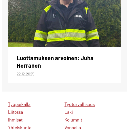
Luottamuksen arvoinen: Juha
Herranen
22.12.2025
Työpaikalla
Työturvallisuus
Liitossa
Laki
Ihmiset
Kolumnit
Yhteiskunta
Vapaalla