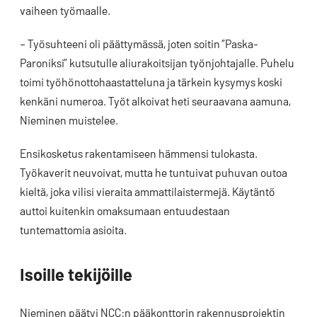
vaiheen työmaalle.
– Työsuhteeni oli päättymässä, joten soitin ”Paska-
Paroniksi” kutsutulle aliurakoitsijan työnjohtajalle. Puhelu
toimi työhönottohaastatteluna ja tärkein kysymys koski
kenkäni numeroa. Työt alkoivat heti seuraavana aamuna,
Nieminen muistelee.
Ensikosketus rakentamiseen hämmensi tulokasta.
Työkaverit neuvoivat, mutta he tuntuivat puhuvan outoa
kieltä, joka vilisi vieraita ammattilaistermejä. Käytäntö
auttoi kuitenkin omaksumaan entuudestaan
tuntemattomia asioita.
Isoille tekijöille
Nieminen päätyi NCC:n pääkonttorin rakennusprojektin