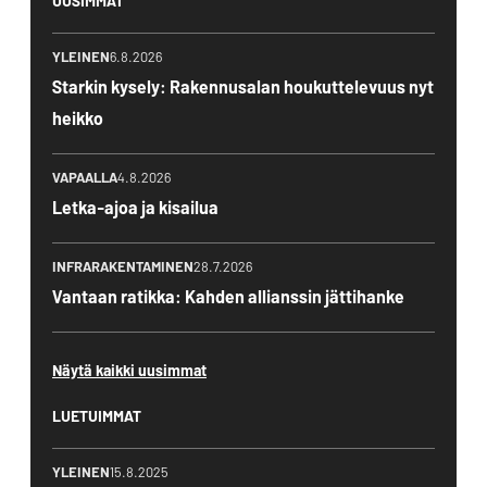
UUSIMMAT
YLEINEN
6.8.2026
Starkin kysely: Rakennusalan houkuttelevuus nyt
heikko
VAPAALLA
4.8.2026
Letka-ajoa ja kisailua
INFRARAKENTAMINEN
28.7.2026
Vantaan ratikka: Kahden allianssin jättihanke
Näytä kaikki uusimmat
LUETUIMMAT
YLEINEN
15.8.2025