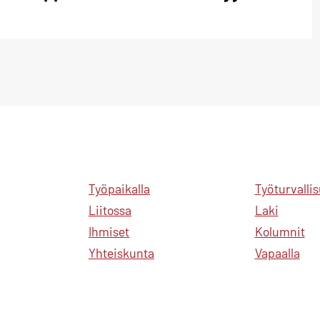
Työpaikalla
Työturvalli
Liitossa
Laki
Ihmiset
Kolumnit
Yhteiskunta
Vapaalla