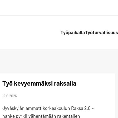
Työpaikalla
Työturvallisuus
Työ kevyemmäksi raksalla
12.6.2026
Jyväskylän ammattikorkeakoulun Raksa 2.0 -
hanke pyrkii vähentämään rakentajien