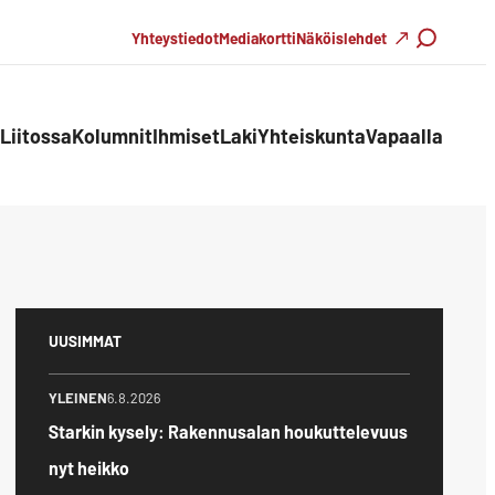
Haku
Yhteystiedot
Mediakortti
Näköislehdet
Liitossa
Kolumnit
Ihmiset
Laki
Yhteiskunta
Vapaalla
UUSIMMAT
YLEINEN
6.8.2026
Starkin kysely: Rakennusalan houkuttelevuus
nyt heikko