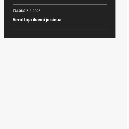
TALOUS
13.2.2026
Verottaja ikävöi jo sinua