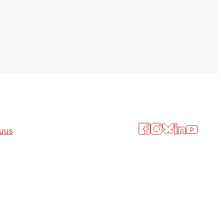
Facebook
Instagram
Bluesky
LinkedIn
YouTube
suus