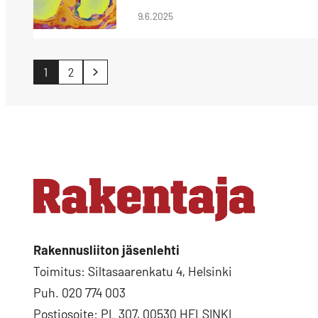
9.6.2025
Artikkelien
1
2
sivutus
Rakennusliiton jäsenlehti
Toimitus: Siltasaarenkatu 4, Helsinki
Puh. 020 774 003
Postiosoite: PL 307, 00530 HELSINKI