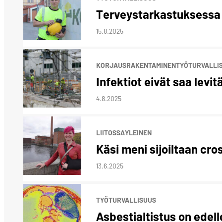
Terveystarkastuksessa p
15.8.2025
KORJAUSRAKENTAMINEN
TYÖTURVALLI
Infektiot eivät saa levit
4.8.2025
LIITOSSA
YLEINEN
Käsi meni sijoiltaan cro
13.6.2025
TYÖTURVALLISUUS
Asbestialtistus on edel