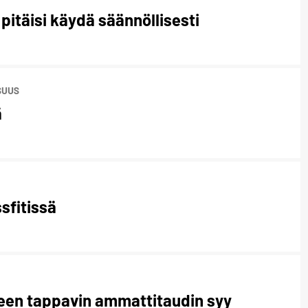
itäisi käydä säännöllisesti
SUUS
ä
ssfitissä
leen tappavin ammattitaudin syy