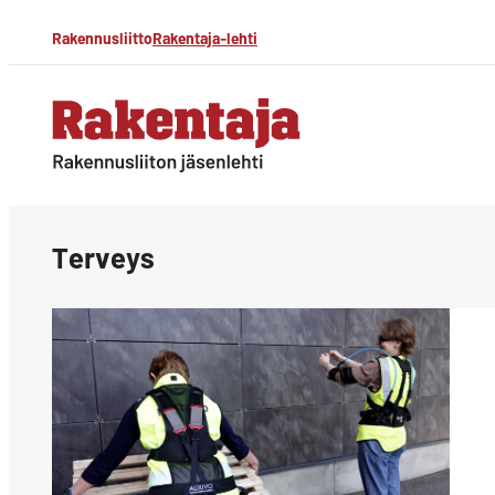
Siirry
Rakennusliitto
Rakentaja-lehti
suoraan
sisältöön
Rakentaja-lehti
Rakennusliiton
jäsenlehti
Terveys