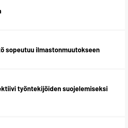
a
tö sopeutuu ilmastonmuutokseen
ktiivi työntekijöiden suojelemiseksi