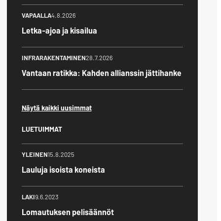
VAPAALLA
4.8.2026
Letka-ajoa ja kisailua
INFRARAKENTAMINEN
28.7.2026
Vantaan ratikka: Kahden allianssin jättihanke
Näytä kaikki uusimmat
LUETUIMMAT
YLEINEN
15.8.2025
Lauluja isoista koneista
LAKI
9.6.2023
Lomautuksen pelisäännöt