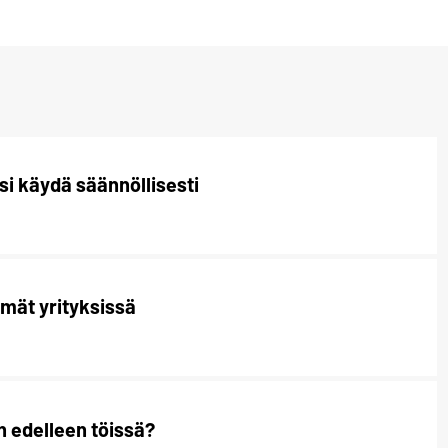
i käydä säännöllisesti
lmät yrityksissä
n edelleen töissä?