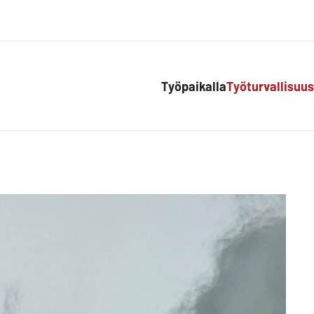
Työpaikalla
Työturvallisuus