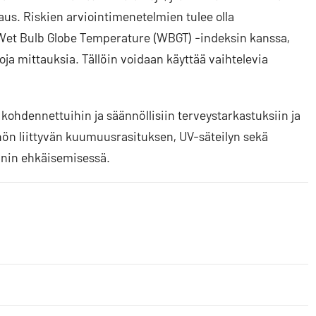
aus. Riskien arviointimenetelmien tulee olla
Wet Bulb Globe Temperature (WBGT) -indeksin kanssa,
ja mittauksia. Tällöin voidaan käyttää vaihtelevia
us kohdennettuihin ja säännöllisiin terveystarkastuksiin ja
hön liittyvän kuumuusrasituksen, UV-säteilyn sekä
nnin ehkäisemisessä.