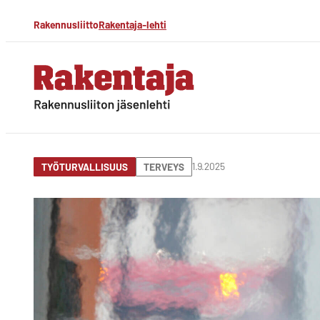
Siirry
Rakennusliitto
Rakentaja-lehti
suoraan
sisältöön
Rakentaja-lehti
Rakennusliiton
jäsenlehti
1.9.2025
TYÖTURVALLISUUS
TERVEYS