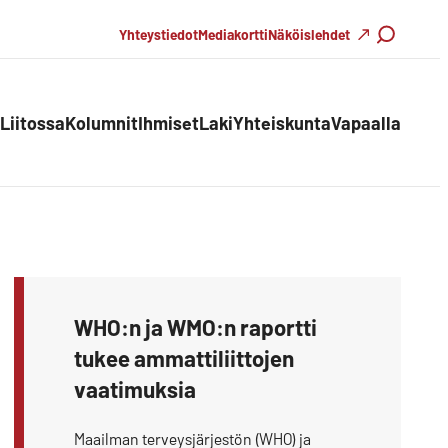
Haku
Yhteystiedot
Mediakortti
Näköislehdet
Liitossa
Kolumnit
Ihmiset
Laki
Yhteiskunta
Vapaalla
WHO:n ja WMO:n raportti
tukee ammattiliittojen
vaatimuksia
Maailman terveysjärjestön (WHO) ja