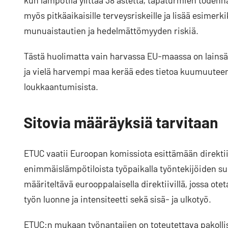
myös pitkäaikaisille terveysriskeille ja lisää esimerk
munuaistautien ja hedelmättömyyden riskiä.
Tästä huolimatta vain harvassa EU-maassa on lainsääd
ja vielä harvempi maa kerää edes tietoa kuumuuteen l
loukkaantumisista.
Sitovia määräyksiä tarvitaan
ETUC vaatii Euroopan komissiota esittämään direktiiv
enimmäislämpötiloista työpaikalla työntekijöiden su
määriteltävä eurooppalaisella direktiivillä, jossa o
työn luonne ja intensiteetti sekä sisä- ja ulkotyö.
ETUC:n mukaan työnantajien on toteutettava pakolli