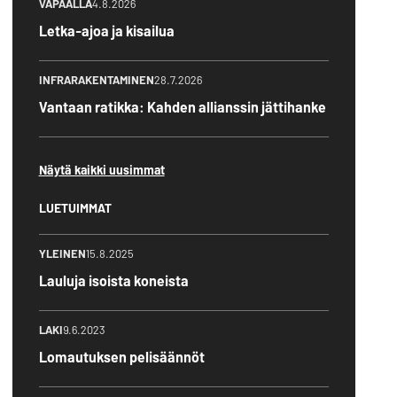
VAPAALLA
4.8.2026
Letka-ajoa ja kisailua
INFRARAKENTAMINEN
28.7.2026
Vantaan ratikka: Kahden allianssin jättihanke
Näytä kaikki uusimmat
LUETUIMMAT
YLEINEN
15.8.2025
Lauluja isoista koneista
LAKI
9.6.2023
Lomautuksen pelisäännöt