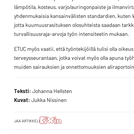
lämpötila, kosteus, varjo/auringonpaiste ja ilmanvirt
yhdenmukaisia kansainvälisten standardien, kuten 
jotta kuumuusrasituksen olosuhteista saadaan tarkko
turvallisuusraja-arvoja työn intensiteetin mukaan.
ETUC myös vaatii, että työntekijöillä tulisi olla oike
terveysseurantaan, jotka voivat myös olla apuna työ
muiden sairauksien ja onnettomuuksien aliraportoi
Teksti:
Johanna Hellsten
Kuvat:
Jukka Nissinen
Jaa
Jaa
Jako:
JAA ARTIKKELI
artikkeli
artikkeli
Jaa
Facebookissa
Blueskyssa
artikkeli