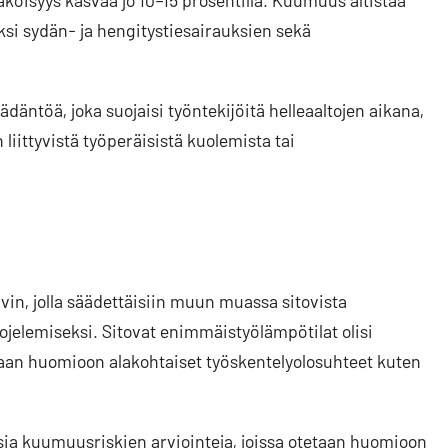
iksi sydän- ja hengitystiesairauksien sekä
äntöä, joka suojaisi työntekijöitä helleaaltojen aikana,
iittyvistä työperäisistä kuolemista tai
in, jolla säädettäisiin muun muassa sitovista
ojelemiseksi. Sitovat enimmäistyölämpötilat olisi
tetaan huomioon alakohtaiset työskentelyolosuhteet kuten
sia kuumuusriskien arviointeja, joissa otetaan huomioon