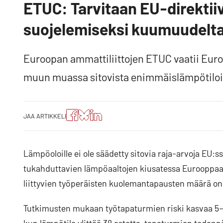
ETUC: Tarvitaan EU-direktiiv
suojelemiseksi kuumuudelt
Euroopan ammattiliittojen ETUC vaatii Euroop
muun muassa sitovista enimmäislämpötilois
Jaa
Jaa
Jako:
JAA ARTIKKELI
artikkeli
artikkeli
Jaa
Facebookissa
Blueskyssa
artikkeli
LinkedIn:ssä
Lämpöoloille ei ole säädetty sitovia raja-arvoja EU:
tukahduttavien lämpöaaltojen kiusatessa Eurooppaa
liittyvien työperäisten kuolemantapausten määrä on 
Tutkimusten mukaan työtapaturmien riski kasvaa 5–7 
kun lämpötila ylittää 38 astetta, tapaturmien todenn