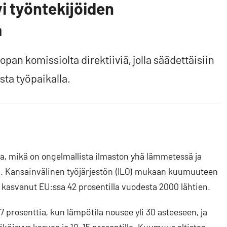
i työntekijöiden
a
an komissiolta direktiiviä, jolla säädettäisiin
ta työpaikalla.
ssa, mikä on ongelmallista ilmaston yhä lämmetessä ja
. Kansainvälinen työjärjestön (ILO) mukaan kuumuuteen
kasvanut EU:ssa 42 prosentilla vuodesta 2000 lähtien.
prosenttia, kun lämpötila nousee yli 30 asteeseen, ja
äköisyys kasvaa jo 10–15 prosentilla. Kuumuus altistaa