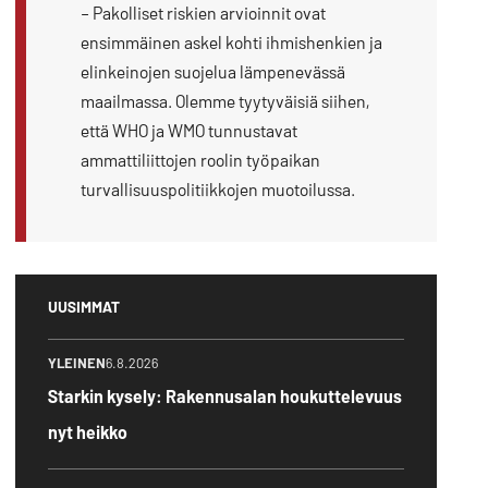
– Pakolliset riskien arvioinnit ovat
ensimmäinen askel kohti ihmishenkien ja
elinkeinojen suojelua lämpenevässä
maailmassa. Olemme tyytyväisiä siihen,
että WHO ja WMO tunnustavat
ammattiliittojen roolin työpaikan
turvallisuuspolitiikkojen muotoilussa.
UUSIMMAT
YLEINEN
6.8.2026
Starkin kysely: Rakennusalan houkuttelevuus
nyt heikko