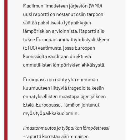
Maailman ilmatieteen järjestön (WMO)
uusi raportti on nostanut esiin tarpeen
säätää pakollisesta työpaikkojen
lämpöriskien arvioinnista. Raportti siis
tukee Euroopan ammattiyhdistysliikkeen
(ETUC) vaatimusta, jossa Euroopan
komissiolta vaaditaan direktiiviä
ammatillisten lämpöriskien ehkäisystä.
Euroopassa on nähty yhä enemmän
kuumuuteen liittyviä tragedioita kesän
ennätyksellisten maastopalojen jälkeen
Etelä-Euroopassa. Tämä on johtanut
myös työpaikkakuolemiin.
Ilmastonmuutos ja työpaikan lämpöstressi
-raportti korostaa äärimmäisen