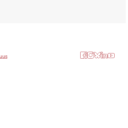
Facebook
Instagram
Bluesky
LinkedIn
YouTube
suus