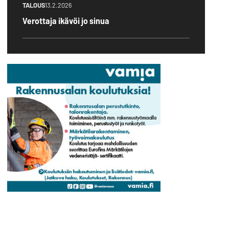
TALOUS
13.2.2026
Verottaja ikävöi jo sinua