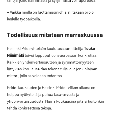
tahoja, joille häirinnästä ja syrjinnästä voi raportoida.
– Vaikka meillä on luottamusmiehiä, niitäkään ei ole
kaikilla työpaikoilla.
Todellisuus mitataan marraskuussa
Helsinki Pride yhteisön koulutussuunnittelija
Touko
Niinimäki
toivoi loppupuheenvuorossaan konkretiaa.
Kaikkien yhdenvertaisuuteen ja syrjimättömyyteen
liittyvien korulauseiden takana tulisi olla jonkinlainen
mittari, jolla se voidaan todentaa.
Pride-kuukauden ja Helsinki Pride -viikon aikana on
helppo nyökytellä ja puhua tasa-arvosta ja
yhdenvertaisuudesta. Muina kuukausina pitäisi kuitenkin
tehdä konkreettisia tekoja.