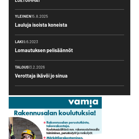
LUETUIMMAT
YLEINEN
15.8.2025
Lauluja isoista koneista
LAKI
9.6.2023
Lomautuksen pelisäännöt
TALOUS
13.2.2026
Verottaja ikävöi jo sinua