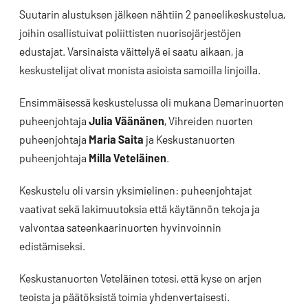
Suutarin alustuksen jälkeen nähtiin 2 paneelikeskustelua,
joihin osallistuivat poliittisten nuorisojärjestöjen
edustajat. Varsinaista väittelyä ei saatu aikaan, ja
keskustelijat olivat monista asioista samoilla linjoilla.
Ensimmäisessä keskustelussa oli mukana Demarinuorten
puheenjohtaja
Julia Väänänen
, Vihreiden nuorten
puheenjohtaja
Maria Saita
ja Keskustanuorten
puheenjohtaja
Milla Veteläinen
.
Keskustelu oli varsin yksimielinen: puheenjohtajat
vaativat sekä lakimuutoksia että käytännön tekoja ja
valvontaa sateenkaarinuorten hyvinvoinnin
edistämiseksi.
Keskustanuorten Veteläinen totesi, että kyse on arjen
teoista ja päätöksistä toimia yhdenvertaisesti.