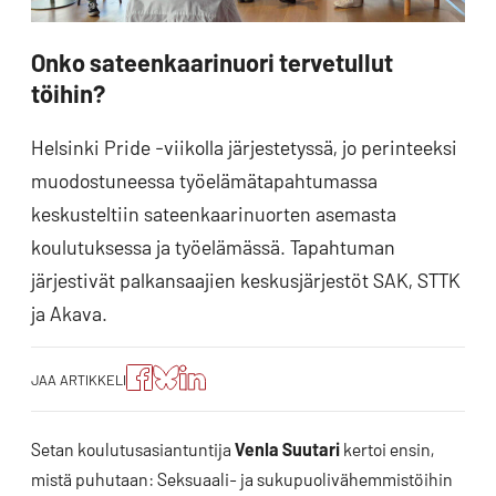
Onko sateenkaarinuori tervetullut
töihin?
Helsinki Pride -viikolla järjestetyssä, jo perinteeksi
muodostuneessa työelämätapahtumassa
keskusteltiin sateenkaarinuorten asemasta
koulutuksessa ja työelämässä. Tapahtuman
järjestivät palkansaajien keskusjärjestöt SAK, STTK
ja Akava.
Jaa
Jaa
Jako:
JAA ARTIKKELI
artikkeli
artikkeli
Jaa
Facebookissa
Blueskyssa
artikkeli
LinkedIn:ssä
Setan koulutusasiantuntija
Venla Suutari
kertoi ensin,
mistä puhutaan: Seksuaali- ja sukupuolivähemmistöihin