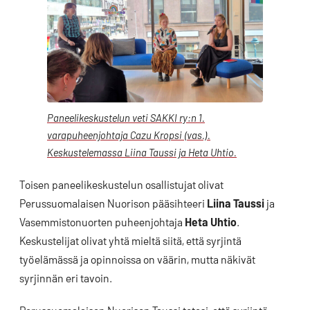
Paneelikeskustelun veti SAKKI ry:n 1.
varapuheenjohtaja Cazu Kropsi (vas.).
Keskustelemassa Liina Taussi ja Heta Uhtio.
Toisen paneelikeskustelun osallistujat olivat
Perussuomalaisen Nuorison pääsihteeri
Liina Taussi
ja
Vasemmistonuorten puheenjohtaja
Heta Uhtio
.
Keskustelijat olivat yhtä mieltä siitä, että syrjintä
työelämässä ja opinnoissa on väärin, mutta näkivät
syrjinnän eri tavoin.