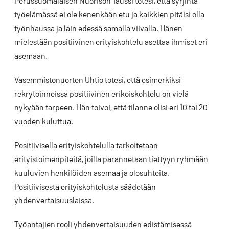
Perussuomalaisen Nuorison Taussi totesi, että syrjintä
työelämässä ei ole kenenkään etu ja kaikkien pitäisi olla
työnhaussa ja lain edessä samalla viivalla. Hänen
mielestään positiivinen erityiskohtelu asettaa ihmiset eri
asemaan.
Vasemmistonuorten Uhtio totesi, että esimerkiksi
rekrytoinneissa positiivinen erikoiskohtelu on vielä
nykyään tarpeen. Hän toivoi, että tilanne olisi eri 10 tai 20
vuoden kuluttua.
Positiivisella erityiskohtelulla tarkoitetaan
erityistoimenpiteitä, joilla parannetaan tiettyyn ryhmään
kuuluvien henkilöiden asemaa ja olosuhteita.
Positiivisesta erityiskohtelusta säädetään
yhdenvertaisuuslaissa.
Työantajien rooli yhdenvertaisuuden edistämisessä