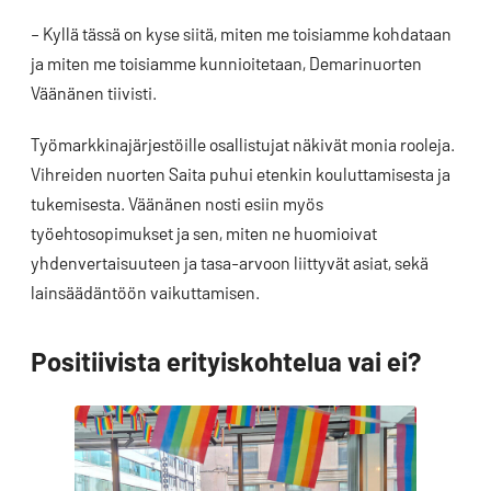
– Kyllä tässä on kyse siitä, miten me toisiamme kohdataan
ja miten me toisiamme kunnioitetaan, Demarinuorten
Väänänen tiivisti.
Työmarkkinajärjestöille osallistujat näkivät monia rooleja.
Vihreiden nuorten Saita puhui etenkin kouluttamisesta ja
tukemisesta. Väänänen nosti esiin myös
työehtosopimukset ja sen, miten ne huomioivat
yhdenvertaisuuteen ja tasa-arvoon liittyvät asiat, sekä
lainsäädäntöön vaikuttamisen.
Positiivista erityiskohtelua vai ei?