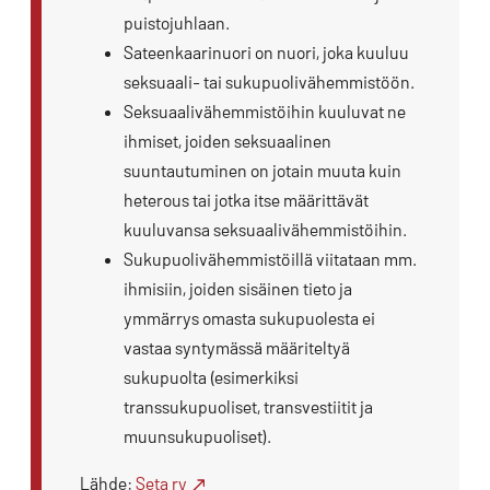
puistojuhlaan.
Sateenkaarinuori on nuori, joka kuuluu
seksuaali- tai sukupuolivähemmistöön.
Seksuaalivähemmistöihin kuuluvat ne
ihmiset, joiden seksuaalinen
suuntautuminen on jotain muuta kuin
heterous tai jotka itse määrittävät
kuuluvansa seksuaalivähemmistöihin.
Sukupuolivähemmistöillä viitataan mm.
ihmisiin, joiden sisäinen tieto ja
ymmärrys omasta sukupuolesta ei
vastaa syntymässä määriteltyä
sukupuolta (esimerkiksi
transsukupuoliset, transvestiitit ja
muunsukupuoliset).
Lähde:
Seta ry