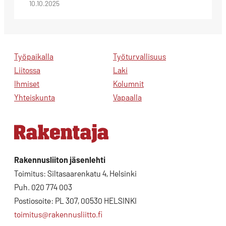
10.10.2025
Työpaikalla
Työturvallisuus
Liitossa
Laki
Ihmiset
Kolumnit
Yhteiskunta
Vapaalla
Rakennusliiton jäsenlehti
Toimitus: Siltasaarenkatu 4, Helsinki
Puh. 020 774 003
Postiosoite: PL 307, 00530 HELSINKI
toimitus@rakennusliitto.fi