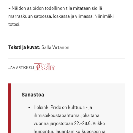
– Näiden asioiden todellinen tila mitataan siellä
marraskuun sateessa, loskassa ja viimassa, Niinimäki
totesi.
Teksti ja kuvat:
Salla Virtanen
Jaa
Jaa
Jako:
JAA ARTIKKELI
artikkeli
artikkeli
Jaa
Facebookissa
Blueskyssa
artikkeli
LinkedIn:ssä
Sanastoa
Helsinki Pride on kulttuuri- ja
ihmisoikeustapahtuma, joka tänä
vuonna järjestetään 22.–28.6. Viikko
huipentuu lauantain kulkueeseen ja