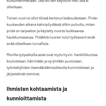
kutsumanimellään. Osa otti sen käyttöön heti, osa ei
ollenkaan.
Toinen nuori ei ollut töissä kertonut lesboudestaan. Pride-
kuukauden aikana kahvipöydässä olikin puhuttu, miten
pride on tarpeeton ja käytetty nuorta loukkaavaa
haukkumasanaa. Yhtäkkiä nuoren tutut työkaverit eivät
enää olleetkaan turvallisia.
Monilla työpaikoilla asiat ovat myös hyvin: henkilökuntaa
koulutetaan, häirintään ja syrjintään puututaan,
työntekijöiden itsemääräämisoikeutta kunnioitetaan ja
järjestelmät toimivat.
Ihmisten kohtaamista ja
kunnioittamista