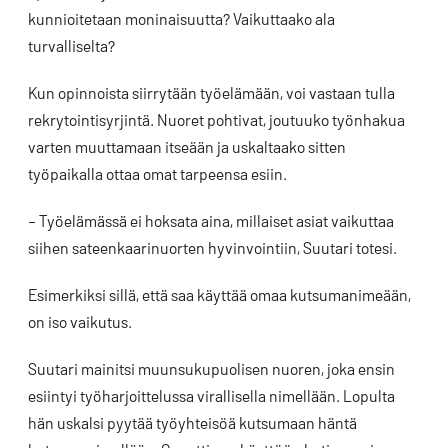
kunnioitetaan moninaisuutta? Vaikuttaako ala
turvalliselta?
Kun opinnoista siirrytään työelämään, voi vastaan tulla
rekrytointisyrjintä. Nuoret pohtivat, joutuuko työnhakua
varten muuttamaan itseään ja uskaltaako sitten
työpaikalla ottaa omat tarpeensa esiin.
– Työelämässä ei hoksata aina, millaiset asiat vaikuttaa
siihen sateenkaarinuorten hyvinvointiin, Suutari totesi.
Esimerkiksi sillä, että saa käyttää omaa kutsumanimeään,
on iso vaikutus.
Suutari mainitsi muunsukupuolisen nuoren, joka ensin
esiintyi työharjoittelussa virallisella nimellään. Lopulta
hän uskalsi pyytää työyhteisöä kutsumaan häntä