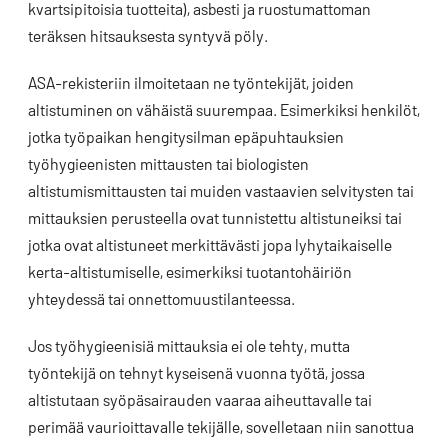
kvartsipitoisia tuotteita), asbesti ja ruostumattoman
teräksen hitsauksesta syntyvä pöly.
ASA-rekisteriin ilmoitetaan ne työntekijät, joiden
altistuminen on vähäistä suurempaa. Esimerkiksi henkilöt,
jotka työpaikan hengitysilman epäpuhtauksien
työhygieenisten mittausten tai biologisten
altistumismittausten tai muiden vastaavien selvitysten tai
mittauksien perusteella ovat tunnistettu altistuneiksi tai
jotka ovat altistuneet merkittävästi jopa lyhytaikaiselle
kerta-altistumiselle, esimerkiksi tuotantohäiriön
yhteydessä tai onnettomuustilanteessa.
Jos työhygieenisiä mittauksia ei ole tehty, mutta
työntekijä on tehnyt kyseisenä vuonna työtä, jossa
altistutaan syöpäsairauden vaaraa aiheuttavalle tai
perimää vaurioittavalle tekijälle, sovelletaan niin sanottua