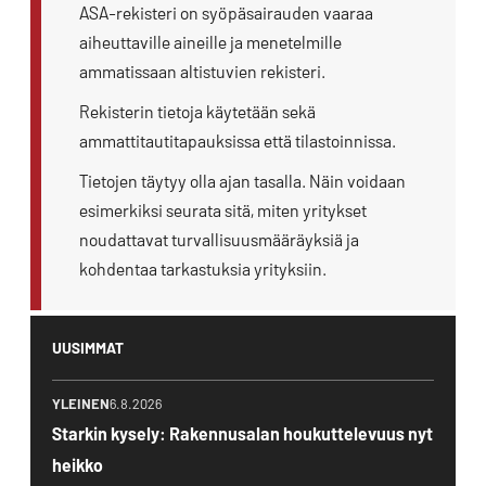
ASA-rekisteri on syöpäsairauden vaaraa
aiheuttaville aineille ja menetelmille
ammatissaan altistuvien rekisteri.
Rekisterin tietoja käytetään sekä
ammattitautitapauksissa että tilastoinnissa.
Tietojen täytyy olla ajan tasalla. Näin voidaan
esimerkiksi seurata sitä, miten yritykset
noudattavat turvallisuusmääräyksiä ja
kohdentaa tarkastuksia yrityksiin.
UUSIMMAT
YLEINEN
6.8.2026
Starkin kysely: Rakennusalan houkuttelevuus nyt
heikko