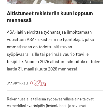
Altistuneet rekisteriin kuun loppuun
mennessä
ASA-laki velvoittaa työnantajaa ilmoittamaan
vuosittain ASA-rekisteriin ne työntekijät, jotka
ammatissaan on todettu altistuvan
syöpävaarallisille tai perimää vaurioittaville
tekijöille. Vuoden 2025 altistumisilmoitukset tulee
laatia 31. maaliskuuta 2026 mennessä.
Jaa
Jaa
Jako:
JAA ARTIKKELI
artikkeli
artikkeli
Jaa
Facebookissa
Blueskyssa
artikkeli
LinkedIn:ssä
Rakennusalalla tällaisia syöpävaarallisia aineita ovat
esimerkiksi kvartsipöly (betoni, laasti ja savi ovat