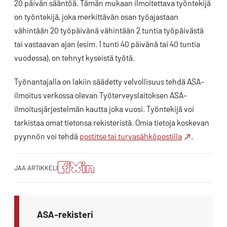
20 päivän sääntöä. Tämän mukaan ilmoitettava työntekijä
on työntekijä, joka merkittävän osan työajastaan
vähintään 20 työpäivänä vähintään 2 tuntia työpäivästä
tai vastaavan ajan (esim. 1 tunti 40 päivänä tai 40 tuntia
vuodessa), on tehnyt kyseistä työtä.
Työnantajalla on lakiin säädetty velvollisuus tehdä ASA-
ilmoitus verkossa olevan Työterveyslaitoksen ASA-
ilmoitusjärjestelmän kautta joka vuosi. Työntekijä voi
tarkistaa omat tietonsa rekisteristä. Omia tietoja koskevan
pyynnön voi tehdä
postitse tai turvasähköpostilla
.
Jaa
Jaa
Jako:
JAA ARTIKKELI
artikkeli
artikkeli
Jaa
Facebookissa
Blueskyssa
artikkeli
LinkedIn:ssä
ASA-rekisteri