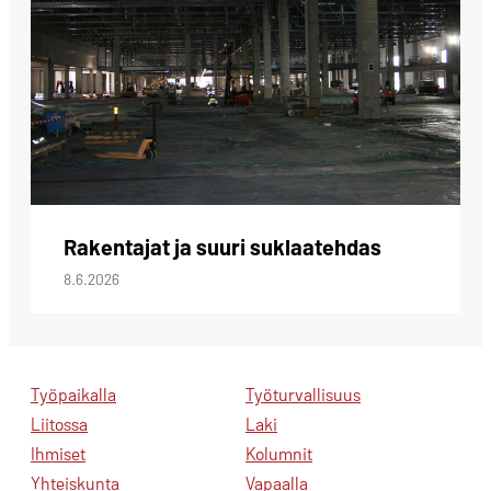
Rakentajat ja suuri suklaatehdas
8.6.2026
Työpaikalla
Työturvallisuus
Liitossa
Laki
Ihmiset
Kolumnit
Yhteiskunta
Vapaalla