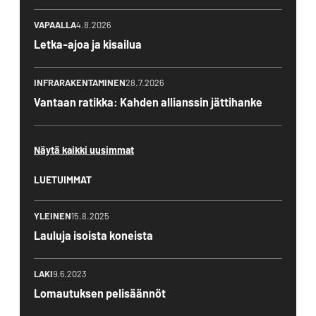
VAPAALLA
4.8.2026
Letka-ajoa ja kisailua
INFRARAKENTAMINEN
28.7.2026
Vantaan ratikka: Kahden allianssin jättihanke
Näytä kaikki uusimmat
LUETUIMMAT
YLEINEN
15.8.2025
Lauluja isoista koneista
LAKI
9.6.2023
Lomautuksen pelisäännöt