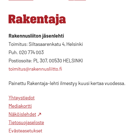
Rakennusliiton jäsenlehti
Toimitus: Siltasaarenkatu 4, Helsinki
Puh. 020 774 003
Postiosoite: PL 307, 00530 HELSINKI
toimitus@rakennusliitto.fi
Painettu Rakentaja-lehti ilmestyy kuusi kertaa vuodessa.
Yhteystiedot
Mediakortti
Näköislehdet
Tietosuojaseloste
Evästeasetukset