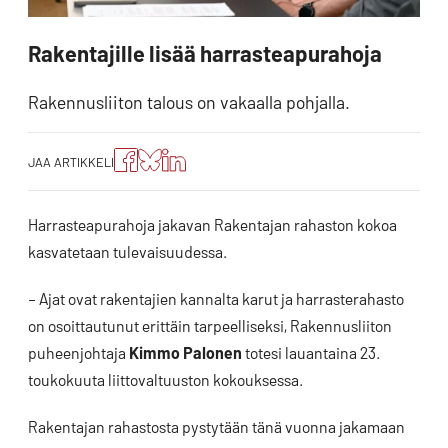
Rakentajille lisää harrasteapurahoja
Rakennusliiton talous on vakaalla pohjalla.
Jaa
Jaa
Jako:
JAA ARTIKKELI
artikkeli
artikkeli
Jaa
Facebookissa
Blueskyssa
artikkeli
LinkedIn:ssä
Harrasteapurahoja jakavan Rakentajan rahaston kokoa
kasvatetaan tulevaisuudessa.
– Ajat ovat rakentajien kannalta karut ja harrasterahasto
on osoittautunut erittäin tarpeelliseksi, Rakennusliiton
puheenjohtaja
Kimmo Palonen
totesi lauantaina 23.
toukokuuta liittovaltuuston kokouksessa.
Rakentajan rahastosta pystytään tänä vuonna jakamaan