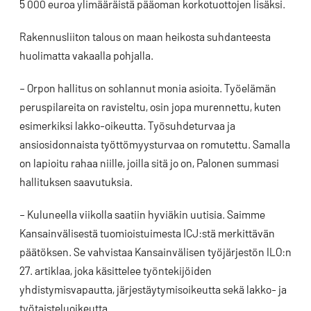
5 000 euroa ylimääräistä pääoman korkotuottojen lisäksi.
Rakennusliiton talous on maan heikosta suhdanteesta
huolimatta vakaalla pohjalla.
– Orpon hallitus on sohlannut monia asioita. Työelämän
peruspilareita on ravisteltu, osin jopa murennettu, kuten
esimerkiksi lakko-oikeutta. Työsuhdeturvaa ja
ansiosidonnaista työttömyysturvaa on romutettu. Samalla
on lapioitu rahaa niille, joilla sitä jo on, Palonen summasi
hallituksen saavutuksia.
– Kuluneella viikolla saatiin hyviäkin uutisia. Saimme
Kansainvälisestä tuomioistuimesta ICJ:stä merkittävän
päätöksen. Se vahvistaa Kansainvälisen työjärjestön ILO:n
27. artiklaa, joka käsittelee työntekijöiden
yhdistymisvapautta, järjestäytymisoikeutta sekä lakko- ja
työtaisteluoikeutta.