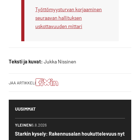
Työttömyysturvan korjaaminen
seuraavan hallituksen
uskottavuuden mittari
Teksti ja kuvat:
Jukka Nissinen
Jaa
Jaa
Jako:
JAA ARTIKKELI
artikkeli
artikkeli
Jaa
Facebookissa
Blueskyssa
artikkeli
LinkedIn:ssä
UUSIMMAT
YLEINEN
6.8.2026
Starkin kysely: Rakennusalan houkuttelevuus nyt