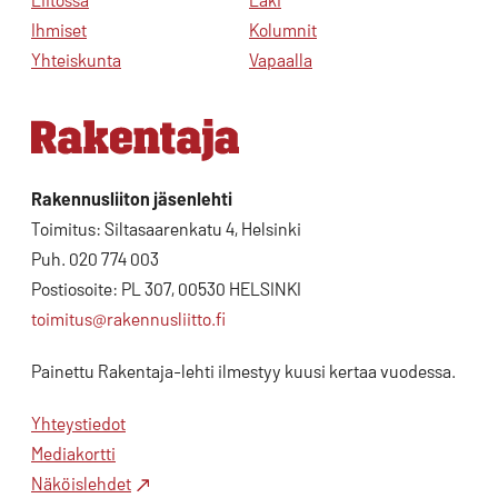
Ihmiset
Kolumnit
Yhteiskunta
Vapaalla
Rakennusliiton jäsenlehti
Toimitus: Siltasaarenkatu 4, Helsinki
Puh. 020 774 003
Postiosoite: PL 307, 00530 HELSINKI
toimitus@rakennusliitto.fi
Painettu Rakentaja-lehti ilmestyy kuusi kertaa vuodessa.
Yhteystiedot
Mediakortti
Näköislehdet