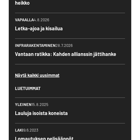
heikko
VAPAALLA
4.8.2026
Letka-ajoa ja kisailua
INFRARAKENTAMINEN
28.7.2026
Vantaan ratikka: Kahden allianssin jättihanke
Näytä kaikki uusimmat
LUETUIMMAT
YLEINEN
15.8.2025
Lauluja isoista koneista
LAKI
9.6.2023
Lomautuksen pelisäännöt