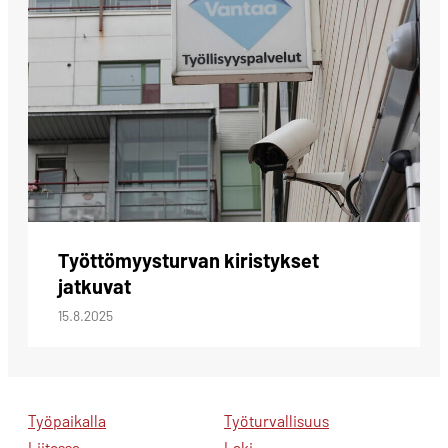
Työttömyysturvan kiristykset
jatkuvat
15.8.2025
Työpaikalla
Työturvallisuus
Liitossa
Laki