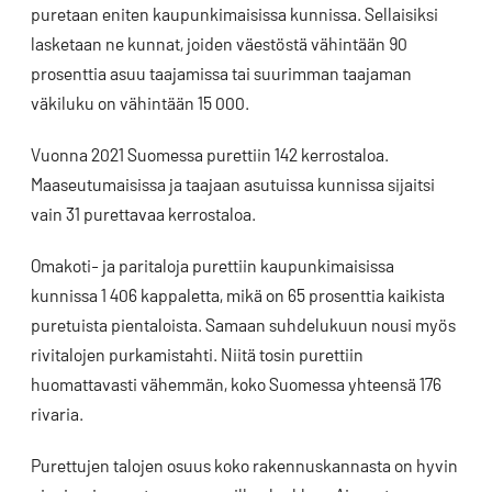
puretaan eniten kaupunkimaisissa kunnissa. Sellaisiksi
lasketaan ne kunnat, joiden väestöstä vähintään 90
prosenttia asuu taajamissa tai suurimman taajaman
väkiluku on vähintään 15 000.
Vuonna 2021 Suomessa purettiin 142 kerrostaloa.
Maaseutumaisissa ja taajaan asutuissa kunnissa sijaitsi
vain 31 purettavaa kerrostaloa.
Omakoti- ja paritaloja purettiin kaupunkimaisissa
kunnissa 1 406 kappaletta, mikä on 65 prosenttia kaikista
puretuista pientaloista. Samaan suhdelukuun nousi myös
rivitalojen purkamistahti. Niitä tosin purettiin
huomattavasti vähemmän, koko Suomessa yhteensä 176
rivaria.
Purettujen talojen osuus koko rakennuskannasta on hyvin