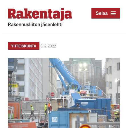
Siirry
suoraan
Rakentaja-lehti
sisältöön
Rakennusliiton
jäsenlehti
16.12.2022
YHTEISKUNTA