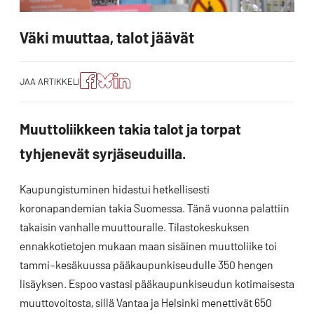
Väki muuttaa, talot jäävät
Jaa
Jaa
Jako:
JAA ARTIKKELI
artikkeli
artikkeli
Jaa
Facebookissa
Blueskyssa
artikkeli
LinkedIn:ssä
Muuttoliikkeen takia talot ja torpat
tyhjenevät syrjäseuduilla.
Kaupungistuminen hidastui hetkellisesti
koronapandemian takia Suomessa. Tänä vuonna palattiin
takaisin vanhalle muuttouralle. Tilastokeskuksen
ennakkotietojen mukaan maan sisäinen muuttoliike toi
tammi–kesäkuussa pääkaupunkiseudulle 350 hengen
lisäyksen. Espoo vastasi pääkaupunkiseudun kotimaisesta
muuttovoitosta, sillä Vantaa ja Helsinki menettivät 650