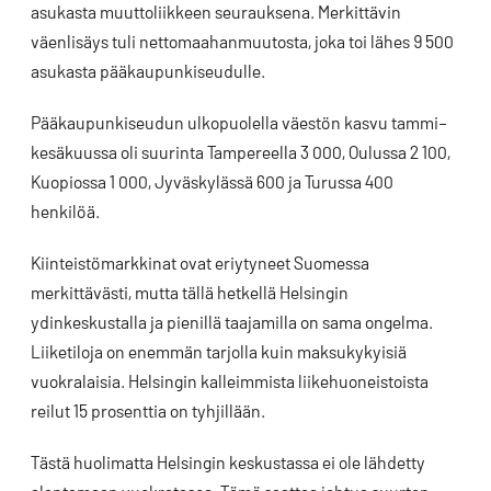
asukasta muuttoliikkeen seurauksena. Merkittävin
väenlisäys tuli nettomaahanmuutosta, joka toi lähes 9 500
asukasta pääkaupunkiseudulle.
Pääkaupunkiseudun ulkopuolella väestön kasvu tammi–
kesäkuussa oli suurinta Tampereella 3 000, Oulussa 2 100,
Kuopiossa 1 000, Jyväskylässä 600 ja Turussa 400
henkilöä.
Kiinteistömarkkinat ovat eriytyneet Suomessa
merkittävästi, mutta tällä hetkellä Helsingin
ydinkeskustalla ja pienillä taajamilla on sama ongelma.
Liiketiloja on enemmän tarjolla kuin maksukykyisiä
vuokralaisia. Helsingin kalleimmista liikehuoneistoista
reilut 15 prosenttia on tyhjillään.
Tästä huolimatta Helsingin keskustassa ei ole lähdetty