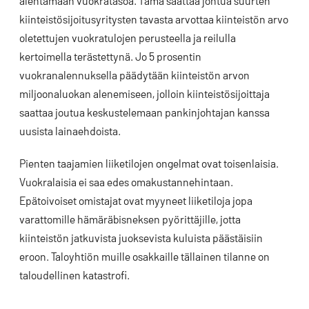
alentamaan vuokratasoa. Tämä saattaa johtua suurten
kiinteistösijoitusyritysten tavasta arvottaa kiinteistön arvo
oletettujen vuokratulojen perusteella ja reilulla
kertoimella terästettynä. Jo 5 prosentin
vuokranalennuksella päädytään kiinteistön arvon
miljoonaluokan alenemiseen, jolloin kiinteistösijoittaja
saattaa joutua keskustelemaan pankinjohtajan kanssa
uusista lainaehdoista.
Pienten taajamien liiketilojen ongelmat ovat toisenlaisia.
Vuokralaisia ei saa edes omakustannehintaan.
Epätoivoiset omistajat ovat myyneet liiketiloja jopa
varattomille hämäräbisneksen pyörittäjille, jotta
kiinteistön jatkuvista juoksevista kuluista päästäisiin
eroon. Taloyhtiön muille osakkaille tällainen tilanne on
taloudellinen katastrofi.