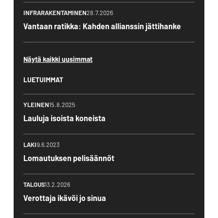
INFRARAKENTAMINEN
28.7.2026
Vantaan ratikka: Kahden allianssin jättihanke
Näytä kaikki uusimmat
LUETUIMMAT
YLEINEN
15.8.2025
Lauluja isoista koneista
LAKI
9.6.2023
Lomautuksen pelisäännöt
TALOUS
13.2.2026
Verottaja ikävöi jo sinua