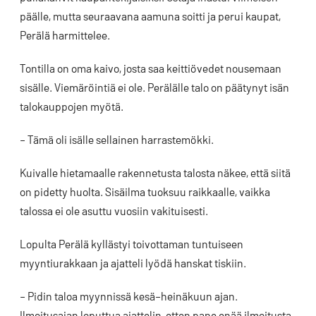
päälle, mutta seuraavana aamuna soitti ja perui kaupat,
Perälä harmittelee.
Tontilla on oma kaivo, josta saa keittiövedet nousemaan
sisälle. Viemäröintiä ei ole. Perälälle talo on päätynyt isän
talokauppojen myötä.
– Tämä oli isälle sellainen harrastemökki.
Kuivalle hietamaalle rakennetusta talosta näkee, että siitä
on pidetty huolta. Sisäilma tuoksuu raikkaalle, vaikka
talossa ei ole asuttu vuosiin vakituisesti.
Lopulta Perälä kyllästyi toivottaman tuntuiseen
myyntiurakkaan ja ajatteli lyödä hanskat tiskiin.
– Pidin taloa myynnissä kesä–heinäkuun ajan.
Ilmoitusajan loputtua ajattelin, etten pane enää ilmoitusta