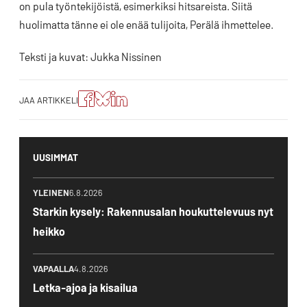
on pula työntekijöistä, esimerkiksi hitsareista. Siitä
huolimatta tänne ei ole enää tulijoita, Perälä ihmettelee.
Teksti ja kuvat: Jukka Nissinen
Jaa
Jaa
Jako:
JAA ARTIKKELI
artikkeli
artikkeli
Jaa
Facebookissa
Blueskyssa
artikkeli
LinkedIn:ssä
UUSIMMAT
YLEINEN
6.8.2026
Starkin kysely: Rakennusalan houkuttelevuus nyt
heikko
VAPAALLA
4.8.2026
Letka-ajoa ja kisailua