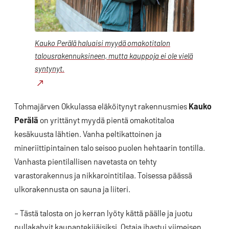
Kauko Perälä haluaisi myydä omakotitalon
talousrakennuksineen, mutta kauppoja ei ole vielä
syntynyt.
Tohmajärven Okkulassa eläköitynyt rakennusmies
Kauko
Perälä
on yrittänyt myydä pientä omakotitaloa
kesäkuusta lähtien. Vanha peltikattoinen ja
mineriittipintainen talo seisoo puolen hehtaarin tontilla.
Vanhasta pientilallisen navetasta on tehty
varastorakennus ja nikkarointitilaa. Toisessa päässä
ulkorakennusta on sauna ja liiteri.
– Tästä talosta on jo kerran lyöty kättä päälle ja juotu
pullakahvit kaupantekijäisiksi. Ostaja ihastui viimeisen