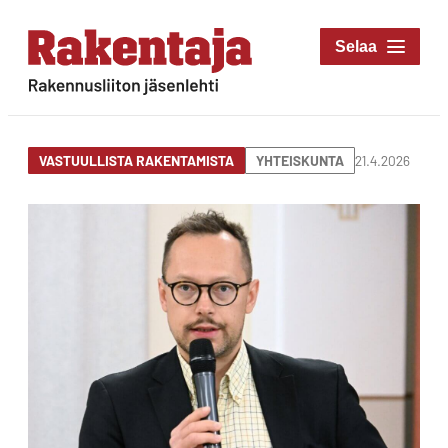
Siirry
suoraan
Rakentaja-lehti
sisältöön
Rakennusliiton
jäsenlehti
21.4.2026
VASTUULLISTA RAKENTAMISTA
YHTEISKUNTA