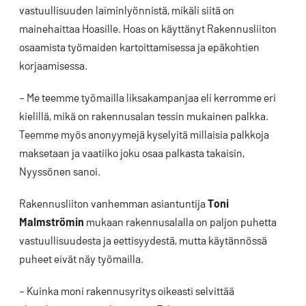
vastuullisuuden laiminlyönnistä, mikäli siitä on
mainehaittaa Hoasille. Hoas on käyttänyt Rakennusliiton
osaamista työmaiden kartoittamisessa ja epäkohtien
korjaamisessa.
– Me teemme työmailla liksakampanjaa eli kerromme eri
kielillä, mikä on rakennusalan tessin mukainen palkka.
Teemme myös anonyymejä kyselyitä millaisia palkkoja
maksetaan ja vaatiiko joku osaa palkasta takaisin,
Nyyssönen sanoi.
Rakennusliiton vanhemman asiantuntija
Toni
Malmströmin
mukaan rakennusalalla on paljon puhetta
vastuullisuudesta ja eettisyydestä, mutta käytännössä
puheet eivät näy työmailla.
– Kuinka moni rakennusyritys oikeasti selvittää