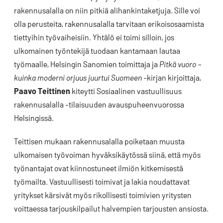
rakennusalalla on niin pitkiä alihankintaketjuja. Sille voi
olla perusteita, rakennusalalla tarvitaan erikoisosaamista
tiettyihin työvaiheisiin. Yhtälö ei toimi silloin, jos
ulkomainen työntekijä tuodaan kantamaan lautaa
työmaalle, Helsingin Sanomien toimittaja ja
Pitkä vuoro –
kuinka moderni orjuus juurtui Suomeen
-kirjan kirjoittaja,
Paavo Teittinen
kiteytti Sosiaalinen vastuullisuus
rakennusalalla -tilaisuuden avauspuheenvuorossa
Helsingissä.
Teittisen mukaan rakennusalalla poiketaan muusta
ulkomaisen työvoiman hyväksikäytössä siinä, että myös
työnantajat ovat kiinnostuneet ilmiön kitkemisestä
työmailta. Vastuullisesti toimivat ja lakia noudattavat
yritykset kärsivät myös rikollisesti toimivien yritysten
voittaessa tarjouskilpailut halvempien tarjousten ansiosta.