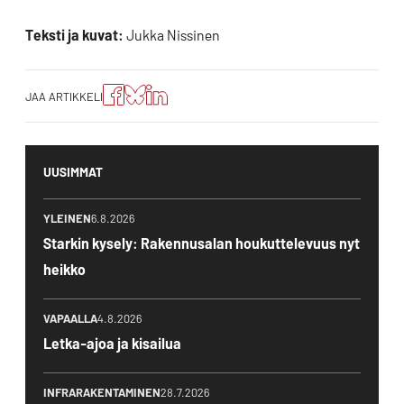
Teksti ja kuvat:
Jukka Nissinen
Jaa
Jaa
Jako:
JAA ARTIKKELI
artikkeli
artikkeli
Jaa
Facebookissa
Blueskyssa
artikkeli
LinkedIn:ssä
UUSIMMAT
YLEINEN
6.8.2026
Starkin kysely: Rakennusalan houkuttelevuus nyt
heikko
VAPAALLA
4.8.2026
Letka-ajoa ja kisailua
INFRARAKENTAMINEN
28.7.2026