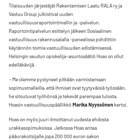
Tilaisuuden järjestäjät Rakentamisen Laatu RALA ry ja
Vastuu Group julkistivat uuden
vastuullisuusraportointimallin ja -palvelun.
Raportointipalvelun esittelyn jälkeen Sosiaalinen
vastuullisuus rakennusalalla -paneelissa pohdittiin
käytännön toimia vastuullisuuden edistämisessä.
Helsingin seudun opiskelija-asuntosäätiö Hoas on ollut
edelläkävijä.
– Me olemme pystyneet pitkään varmistamaan
sopimusmalleilla, että ihmiset ovat tyytyväisiä työssään,
he sitoutuvat työhönsä ja tekevät parempaa tulosta,
Hoasin vastuullisuuspäällikkö
Marika Nyyssönen
kertoi.
Hoas on myös juuri ilmoittanut uudesta ehdosta
urakkasopimuksissa. Jatkossa Hoas antaa
pääurakoitsijalle jopa 200 000 euron sakon