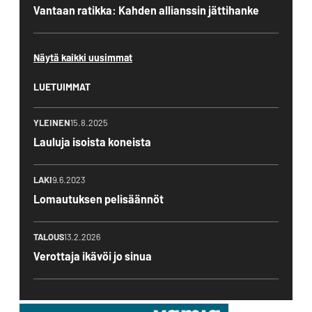
Vantaan ratikka: Kahden allianssin jättihanke
Näytä kaikki uusimmat
LUETUIMMAT
YLEINEN
15.8.2025
Lauluja isoista koneista
LAKI
9.6.2023
Lomautuksen pelisäännöt
TALOUS
13.2.2026
Verottaja ikävöi jo sinua