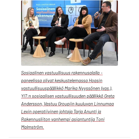
Sosiaalinen vastuullisuus rakennusalalla -
paneelissa olivat keskustelemassa Hoasin
vastuullisuuspäällikkö Marika Nyyssönen (vas.),
YIT:n sosiaalisen vastuullisuuden päällikkö Greta
Andersson, Vastuu Groupiin kuuluvan Linnumaa
Lexin operatiivinen johtaja Tarja Anunti ja
Rakennusliiton vanhempi asiantuntija Toni
Malmström.