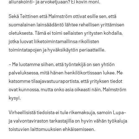
aliurakointi- ja arvoketjuaan? Ei kovin moni.
Sekä Teittinen että Malmström ottivat esille sen, että
suomalainen lainsäädäntö lähtee rehellisen yrittämisen
oletuksesta. Tämä ei toimi sellaisten yritysten kohdalla,
jotka luovat liiketoimintamallinsa rikollisten
toimintatapojen ja hyväksikäytön periaatteille.
– Me luotamme siihen, että työntekijä on sen yhtiön
palveluksessa, mitä hänen henkilökortissaan lukee. Me
katsomme tilaajavastuuraportista, että yrityksen tiedot
ovat kunnossa, mutta onko asia oikeasti näin, Malmström
kysyi.
Virheellisistä tiedoista ei tule rikemaksuja, samoin Lupa-
ja valvontaviraston tarkastajilla on hyvin vähän työkaluja
toistuvien laittomuuksien ehkäisemiseen.