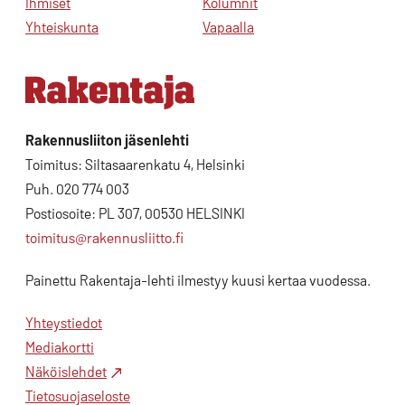
Ihmiset
Kolumnit
Yhteiskunta
Vapaalla
Rakennusliiton jäsenlehti
Toimitus: Siltasaarenkatu 4, Helsinki
Puh. 020 774 003
Postiosoite: PL 307, 00530 HELSINKI
toimitus@rakennusliitto.fi
Painettu Rakentaja-lehti ilmestyy kuusi kertaa vuodessa.
Yhteystiedot
Mediakortti
Näköislehdet
Tietosuojaseloste