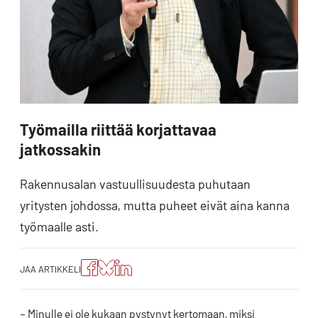
Työmailla riittää korjattavaa
jatkossakin
Rakennusalan vastuullisuudesta puhutaan
yritysten johdossa, mutta puheet eivät aina kanna
työmaalle asti.
Jaa
Jaa
Jako:
JAA ARTIKKELI
artikkeli
artikkeli
Jaa
Facebookissa
Blueskyssa
artikkeli
LinkedIn:ssä
– Minulle ei ole kukaan pystynyt kertomaan, miksi