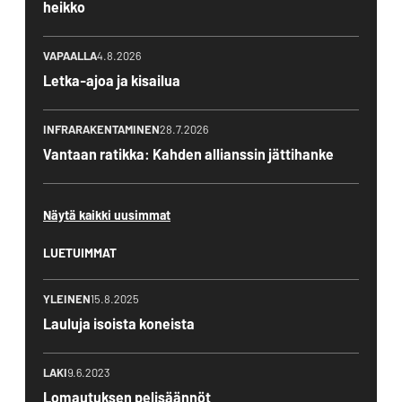
heikko
VAPAALLA
4.8.2026
Letka-ajoa ja kisailua
INFRARAKENTAMINEN
28.7.2026
Vantaan ratikka: Kahden allianssin jättihanke
Näytä kaikki uusimmat
LUETUIMMAT
YLEINEN
15.8.2025
Lauluja isoista koneista
LAKI
9.6.2023
Lomautuksen pelisäännöt