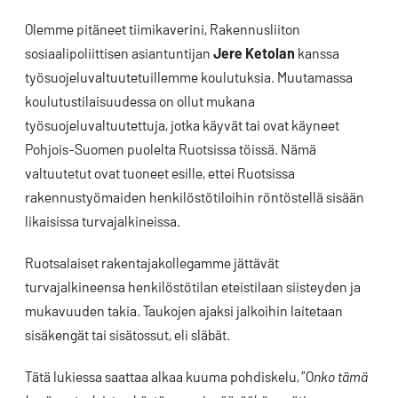
Olemme pitäneet tiimikaverini, Rakennusliiton
sosiaalipoliittisen asiantuntijan
Jere Ketolan
kanssa
työsuojeluvaltuutetuillemme koulutuksia. Muutamassa
koulutustilaisuudessa on ollut mukana
työsuojeluvaltuutettuja, jotka käyvät tai ovat käyneet
Pohjois-Suomen puolelta Ruotsissa töissä. Nämä
valtuutetut ovat tuoneet esille, ettei Ruotsissa
rakennustyömaiden henkilöstötiloihin röntöstellä sisään
likaisissa turvajalkineissa.
Ruotsalaiset rakentajakollegamme jättävät
turvajalkineensa henkilöstötilan eteistilaan siisteyden ja
mukavuuden takia. Taukojen ajaksi jalkoihin laitetaan
sisäkengät tai sisätossut, eli släbät.
Tätä lukiessa saattaa alkaa kuuma pohdiskelu, ”O
nko tämä