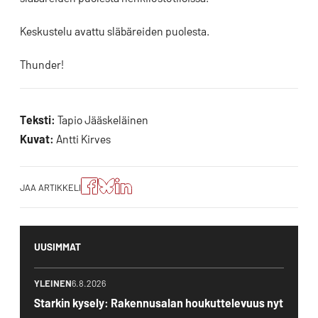
Keskustelu avattu släbäreiden puolesta.
Thunder!
Teksti:
Tapio Jääskeläinen
Kuvat:
Antti Kirves
Jaa
Jaa
Jako:
JAA ARTIKKELI
artikkeli
artikkeli
Jaa
Facebookissa
Blueskyssa
artikkeli
LinkedIn:ssä
UUSIMMAT
YLEINEN
6.8.2026
Starkin kysely: Rakennusalan houkuttelevuus nyt