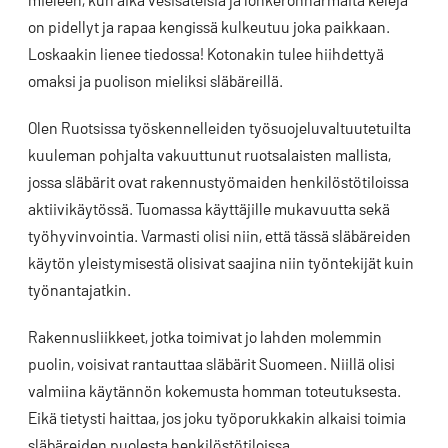
on pidellyt ja rapaa kengissä kulkeutuu joka paikkaan.
Loskaakin lienee tiedossa! Kotonakin tulee hiihdettyä
omaksi ja puolison mieliksi släbäreillä.
Olen Ruotsissa työskennelleiden työsuojeluvaltuutetuilta
kuuleman pohjalta vakuuttunut ruotsalaisten mallista,
jossa släbärit ovat rakennustyömaiden henkilöstötiloissa
aktiivikäytössä. Tuomassa käyttäjille mukavuutta sekä
työhyvinvointia. Varmasti olisi niin, että tässä släbäreiden
käytön yleistymisestä olisivat saajina niin työntekijät kuin
työnantajatkin.
Rakennusliikkeet, jotka toimivat jo lahden molemmin
puolin, voisivat rantauttaa släbärit Suomeen. Niillä olisi
valmiina käytännön kokemusta homman toteutuksesta.
Eikä tietysti haittaa, jos joku työporukkakin alkaisi toimia
släbäreiden puolesta henkilöstötiloissa.