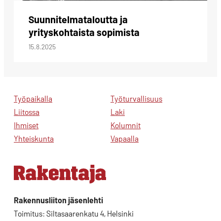
Suunnitelmataloutta ja
yrityskohtaista sopimista
15.8.2025
Työpaikalla
Työturvallisuus
Liitossa
Laki
Ihmiset
Kolumnit
Yhteiskunta
Vapaalla
Rakennusliiton jäsenlehti
Toimitus: Siltasaarenkatu 4, Helsinki