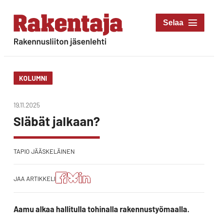
Siirry
suoraan
Rakentaja-lehti
sisältöön
Rakennusliiton
jäsenlehti
KOLUMNI
19.11.2025
Släbät jalkaan?
TAPIO JÄÄSKELÄINEN
Jaa
Jaa
Jako:
JAA ARTIKKELI
artikkeli
artikkeli
Jaa
Facebookissa
Blueskyssa
artikkeli
LinkedIn:ssä
Aamu alkaa hallitulla tohinalla rakennustyömaalla.