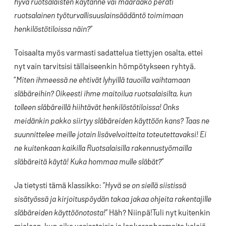
hyvä ruotsalaisten käytänne vai määrääkö peräti
ruotsalainen työturvallisuuslainsäädäntö toimimaan
henkilöstötiloissa näin?”
Toisaalta myös varmasti sadattelua tiettyjen osalta, ettei
nyt vain tarvitsisi tällaiseenkin hömpötykseen ryhtyä.
”
Miten ihmeessä ne ehtivät lyhyillä tauoilla vaihtamaan
släbäreihin? Oikeesti ihme maitoilua ruotsalaisilta, kun
tolleen släbäreillä hiihtävät henkilöstötiloissa! Onks
meidänkin pakko siirtyy släbäreiden käyttöön kans? Taas ne
suunnittelee meille jotain lisävelvoitteita toteutettavaksi! Ei
ne kuitenkaan kaikilla Ruotsalaisilla rakennustyömailla
släbäreitä käytä! Kuka hommaa mulle släbät?”
Ja tietysti tämä klassikko:
”Hyvä se on siellä siistissä
sisätyössä ja kirjoituspöydän takaa jakaa ohjeita rakentajille
släbäreiden käyttöönotosta!”
Häh? Niinpä!Tuli nyt kuitenkin
mieleen, kun aika vesisateisia ja lonkeronharmaita kelejä