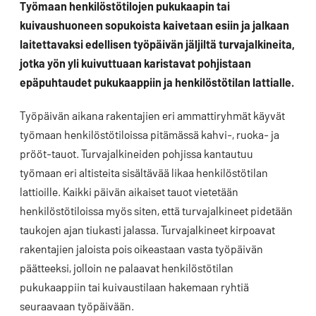
Työmaan henkilöstötilojen pukukaapin tai
kuivaushuoneen sopukoista kaivetaan esiin ja jalkaan
laitettavaksi edellisen työpäivän jäljiltä turvajalkineita,
jotka yön yli kuivuttuaan karistavat pohjistaan
epäpuhtaudet pukukaappiin ja henkilöstötilan lattialle.
Työpäivän aikana rakentajien eri ammattiryhmät käyvät
työmaan henkilöstötiloissa pitämässä kahvi-, ruoka- ja
prööt-tauot. Turvajalkineiden pohjissa kantautuu
työmaan eri altisteita sisältävää likaa henkilöstötilan
lattioille. Kaikki päivän aikaiset tauot vietetään
henkilöstötiloissa myös siten, että turvajalkineet pidetään
taukojen ajan tiukasti jalassa. Turvajalkineet kirpoavat
rakentajien jaloista pois oikeastaan vasta työpäivän
päätteeksi, jolloin ne palaavat henkilöstötilan
pukukaappiin tai kuivaustilaan hakemaan ryhtiä
seuraavaan työpäivään.