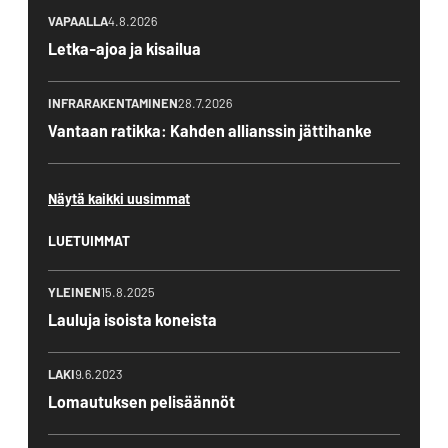
VAPAALLA
4.8.2026
Letka-ajoa ja kisailua
INFRARAKENTAMINEN
28.7.2026
Vantaan ratikka: Kahden allianssin jättihanke
Näytä kaikki uusimmat
LUETUIMMAT
YLEINEN
15.8.2025
Lauluja isoista koneista
LAKI
9.6.2023
Lomautuksen pelisäännöt