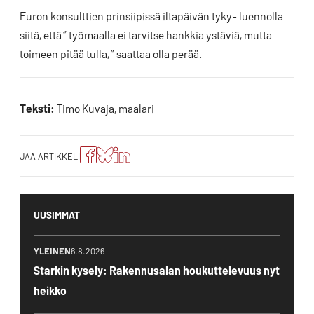
Euron konsulttien prinsiipissä iltapäivän tyky- luennolla
siitä, että ” työmaalla ei tarvitse hankkia ystäviä, mutta
toimeen pitää tulla, ” saattaa olla perää.
Teksti:
Timo Kuvaja, maalari
Jaa
Jaa
Jako:
JAA ARTIKKELI
artikkeli
artikkeli
Jaa
Facebookissa
Blueskyssa
artikkeli
LinkedIn:ssä
UUSIMMAT
YLEINEN
6.8.2026
Starkin kysely: Rakennusalan houkuttelevuus nyt
heikko