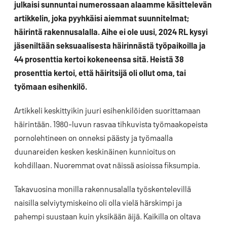
julkaisi sunnuntai numerossaan alaamme käsittelevän
artikkelin, joka pyyhkäisi aiemmat suunnitelmat;
häirintä rakennusalalla. Aihe ei ole uusi, 2024 RL kysyi
jäseniltään seksuaalisesta häirinnästä työpaikoilla ja
44 prosenttia kertoi kokeneensa sitä. Heistä 38
prosenttia kertoi, että häiritsijä oli ollut oma, tai
työmaan esihenkilö.
Artikkeli keskittyikin juuri esihenkilöiden suorittamaan
häirintään. 1980-luvun rasvaa tihkuvista työmaakopeista
pornolehtineen on onneksi päästy ja työmaalla
duunareiden kesken keskinäinen kunnioitus on
kohdillaan. Nuoremmat ovat näissä asioissa fiksumpia.
Takavuosina monilla rakennusalalla työskentelevillä
naisilla selviytymiskeino oli olla vielä härskimpi ja
pahempi suustaan kuin yksikään äijä. Kaikilla on oltava