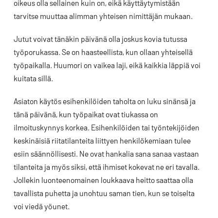
oikeus olla sellainen kuin on, eikä käyttäytymistään
tarvitse muuttaa alimman yhteisen nimittäjän mukaan.
Jutut voivat tänäkin päivänä olla joskus kovia tutussa
työporukassa. Se on haasteellista, kun ollaan yhteisellä
työpaikalla. Huumori on vaikea laji, eikä kaikkia läppiä voi
kuitata sillä.
Asiaton käytös esihenkilöiden taholta on luku sinänsä ja
tänä päivänä, kun työpaikat ovat tiukassa on
ilmoituskynnys korkea. Esihenkilöiden tai työntekijöiden
keskinäisiä riitatilanteita liittyen henkilökemiaan tulee
esiin säännöllisesti. Ne ovat hankalia sana sanaa vastaan
tilanteita ja myös siksi, että ihmiset kokevat ne eri tavalla.
Jollekin luonteenomainen loukkaava heitto saattaa olla
tavallista puhetta ja unohtuu saman tien, kun se toiselta
voi viedä yöunet.