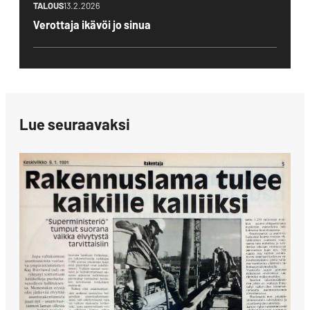
TALOUS
13.2.2026
Verottaja ikävöi jo sinua
Lue seuraavaksi