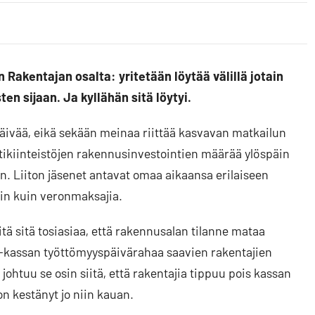
Rakentajan osalta: yritetään löytää välillä jotain
en sijaan. Ja kyllähän sitä löytyi.
ivää, eikä sekään meinaa riittää kasvavan matkailun
tikiinteistöjen rakennusinvestointien määrää ylöspäin
. Liiton jäsenet antavat omaa aikaansa erilaiseen
kin kuin veronmaksajia.
tä sitä tosiasiaa, että rakennusalan tilanne mataa
-kassan työttömyyspäivärahaa saavien rakentajien
 johtuu se osin siitä, että rakentajia tippuu pois kassan
on kestänyt jo niin kauan.