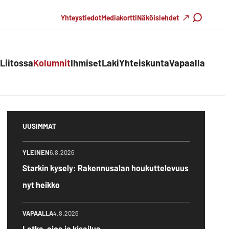
Haku
Yhteystiedot
Mediakortti
Näköislehdet
Liitossa
Kolumnit
Ihmiset
Laki
Yhteiskunta
Vapaalla
UUSIMMAT
YLEINEN
6.8.2026
Starkin kysely: Rakennusalan houkuttelevuus
nyt heikko
VAPAALLA
4.8.2026
Letka-ajoa ja kisailua