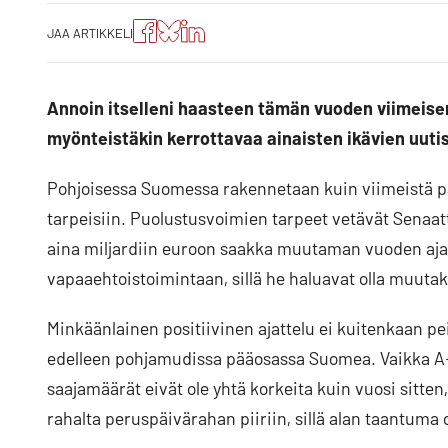
Jaa
Jaa
Jako:
JAA ARTIKKELI
artikkeli
artikkeli
Jaa
Facebookissa
Blueskyssa
artikkeli
LinkedIn:ssä
Annoin itselleni haasteen tämän vuoden viimeisen 
myönteistäkin kerrottavaa ainaisten ikävien uutist
Pohjoisessa Suomessa rakennetaan kuin viimeistä pä
tarpeisiin. Puolustusvoimien tarpeet vetävät Senaat
aina miljardiin euroon saakka muutaman vuoden ajan
vapaaehtoistoimintaan, sillä he haluavat olla muuta
Minkäänlainen positiivinen ajattelu ei kuitenkaan pei
edelleen pohjamudissa pääosassa Suomea. Vaikka A
saajamäärät eivät ole yhtä korkeita kuin vuosi sitten,
rahalta peruspäivärahan piiriin, sillä alan taantuma 