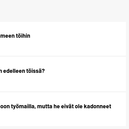
uomeen töihin
n edelleen töissä?
iloon työmailla, mutta he eivät ole kadonneet