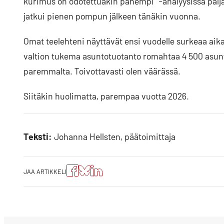
kurimus on odotettuakin pahempi” -analyysissa palj
jatkui pienen pompun jälkeen tänäkin vuonna.
Omat teelehteni näyttävät ensi vuodelle surkeaa aikaa,
valtion tukema asuntotuotanto romahtaa 4 500 asunto
paremmalta. Toivottavasti olen väärässä.
Siitäkin huolimatta, parempaa vuotta 2026.
Teksti:
Johanna Hellsten, päätoimittaja
Jaa
Jaa
Jako:
JAA ARTIKKELI
artikkeli
artikkeli
Jaa
Facebookissa
Blueskyssa
artikkeli
LinkedIn:ssä