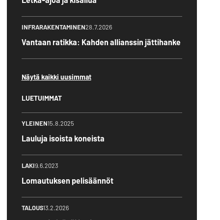
INFRARAKENTAMINEN
28.7.2026
Vantaan ratikka: Kahden allianssin jättihanke
Näytä kaikki uusimmat
LUETUIMMAT
YLEINEN
15.8.2025
Lauluja isoista koneista
LAKI
9.6.2023
Lomautuksen pelisäännöt
TALOUS
13.2.2026