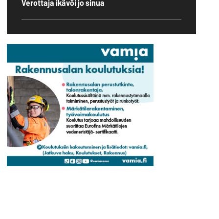
Verottaja ikävöi jo sinua