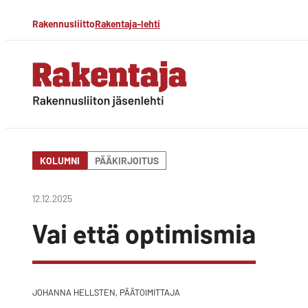
Siirry
Rakennusliitto
Rakentaja-lehti
suoraan
sisältöön
Rakentaja-lehti
Rakennusliiton
jäsenlehti
KOLUMNI
PÄÄKIRJOITUS
12.12.2025
Vai että optimismia
JOHANNA HELLSTEN, PÄÄTOIMITTAJA