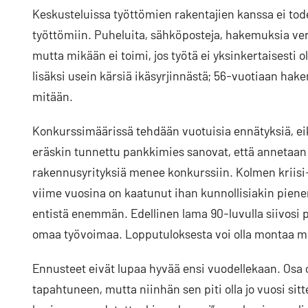
Keskusteluissa työttömien rakentajien kanssa ei tod
työttömiin. Puheluita, sähköposteja, hakemuksia verk
mutta mikään ei toimi, jos työtä ei yksinkertaisesti
lisäksi usein kärsiä ikäsyrjinnästä; 56-vuotiaan ha
mitään.
Konkurssimäärissä tehdään vuotuisia ennätyksiä, eikä 
eräskin tunnettu pankkimies sanovat, että annetaan 
rakennusyrityksiä menee konkurssiin. Kolmen kriisi-
viime vuosina on kaatunut ihan kunnollisiakin pienem
entistä enemmän. Edellinen lama 90-luvulla siivosi p
omaa työvoimaa. Lopputuloksesta voi olla montaa mi
Ennusteet eivät lupaa hyvää ensi vuodellekaan. Osa 
tapahtuneen, mutta niinhän sen piti olla jo vuosi 