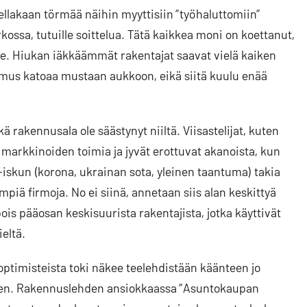
ellakaan törmää näihin myyttisiin ”työhaluttomiin”
ossa, tutuille soittelua. Tätä kaikkea moni on koettanut,
 ole. Hiukan iäkkäämmät rakentajat saavat vielä kaiken
kemus katoaa mustaan aukkoon, eikä siitä kuulu enää
rakennusala ole säästynyt niiltä. Viisastelijat, kuten
markkinoiden toimia ja jyvät erottuvat akanoista, kun
iskun (korona, ukrainan sota, yleinen taantuma) takia
piä firmoja. No ei siinä, annetaan siis alan keskittyä
ois pääosan keskisuurista rakentajista, jotka käyttivät
eltä.
optimisteista toki näkee teelehdistään käänteen jo
sitten. Rakennuslehden ansiokkaassa ”Asuntokaupan