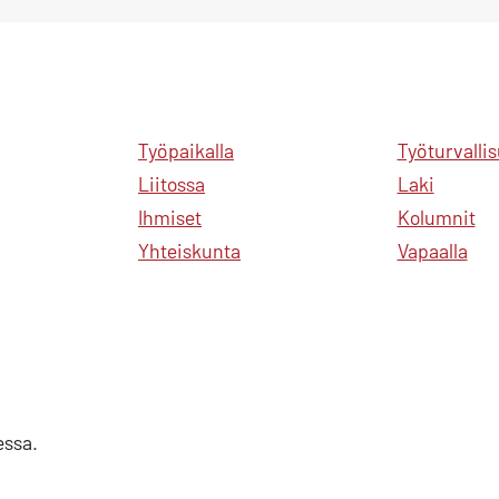
Työpaikalla
Työturvalli
Liitossa
Laki
Ihmiset
Kolumnit
Yhteiskunta
Vapaalla
essa.