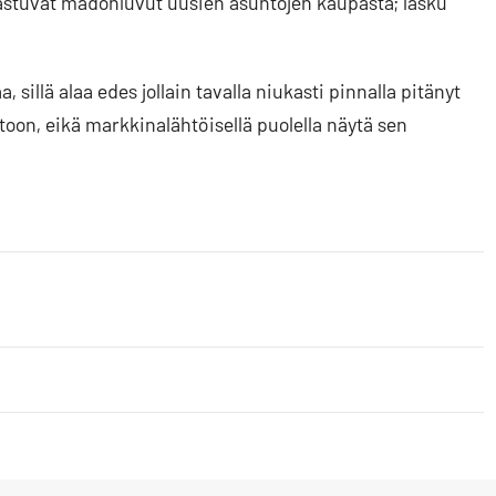
astuvat madonluvut uusien asuntojen kaupasta; lasku
 sillä alaa edes jollain tavalla niukasti pinnalla pitänyt
on, eikä markkinalähtöisellä puolella näytä sen