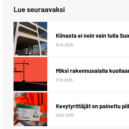
Lue seuraavaksi
Kiinasta ei noin vain tulla S
10.10.2025
Miksi rakennusalalla kuollaa
17.10.2025
Kevytyrittäjät on painettu pi
29.10.2025