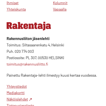
Ihmiset
Kolumnit
Yhteiskunta
Vapaalla
Rakennusliiton jäsenlehti
Toimitus: Siltasaarenkatu 4, Helsinki
Puh. 020 774 003
Postiosoite: PL 307, 00530 HELSINKI
toimitus@rakennusliitto.fi
Painettu Rakentaja-lehti ilmestyy kuusi kertaa vuodessa.
Yhteystiedot
Mediakortti
Näköislehdet
Tietosuojaseloste