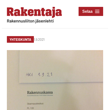
Siirry
suoraan
Rakentaja-lehti
sisältöön
Rakennusliiton
jäsenlehti
1.9.2021
YHTEISKUNTA