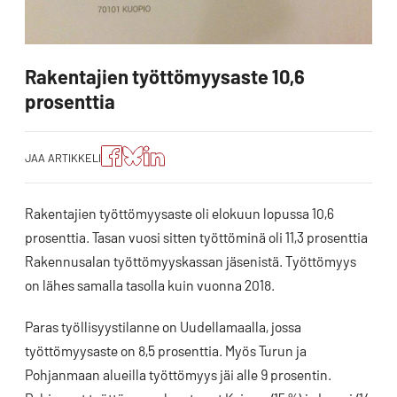
Rakentajien työttömyysaste 10,6
prosenttia
Jaa
Jaa
Jako:
JAA ARTIKKELI
artikkeli
artikkeli
Jaa
Facebookissa
Blueskyssa
artikkeli
LinkedIn:ssä
Rakentajien työttömyysaste oli elokuun lopussa 10,6
prosenttia. Tasan vuosi sitten työttöminä oli 11,3 prosenttia
Rakennusalan työttömyyskassan jäsenistä. Työttömyys
on lähes samalla tasolla kuin vuonna 2018.
Paras työllisyystilanne on Uudellamaalla, jossa
työttömyysaste on 8,5 prosenttia. Myös Turun ja
Pohjanmaan alueilla työttömyys jäi alle 9 prosentin.