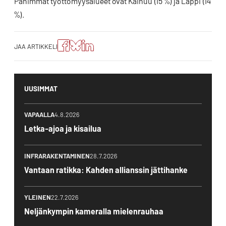
Pahimmat työttömyysalueet ovat Kainuu (15 %) ja Lappi (14
%).
Jaa
Jaa
Jako:
JAA ARTIKKELI
artikkeli
artikkeli
Jaa
Facebookissa
Blueskyssa
artikkeli
LinkedIn:ssä
UUSIMMAT
VAPAALLA
4.8.2026
Letka-ajoa ja kisailua
INFRARAKENTAMINEN
28.7.2026
Vantaan ratikka: Kahden allianssin jättihanke
YLEINEN
22.7.2026
Neljänkympin kameralla mielenrauhaa