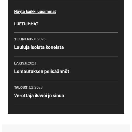
Näytä kaikki uusimmat
LUETUIMMAT
YLEINEN
15.8.2025
Lauluja isoista koneista
LAKI
9.6.2023
Lomautuksen pelisäännöt
TALOUS
13.2.2026
Verottaja ikävöi jo sinua