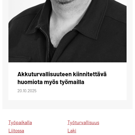
Akkuturvallisuuteen kiinnitettävä
huomiota myös työmailla
20.10.2025
Työpaikalla
Työturvallisuus
Liitossa
Laki