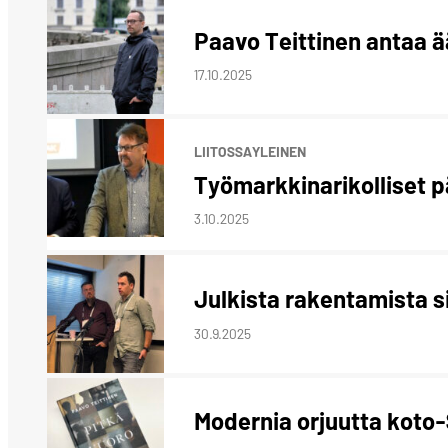
Paavo Teittinen antaa 
17.10.2025
LIITOSSA
YLEINEN
Työmarkkinarikolliset pä
3.10.2025
Julkista rakentamista si
30.9.2025
Modernia orjuutta kot