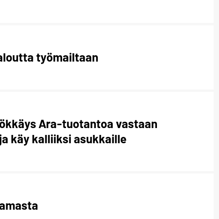
aloutta työmailtaan
hyökkäys Ara-tuotantoa vastaan
a käy kalliiksi asukkaille
 lamasta