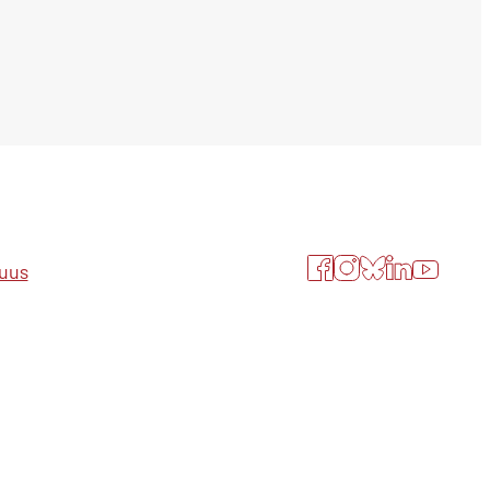
Facebook
Instagram
Bluesky
LinkedIn
YouTube
suus