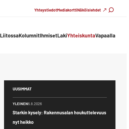
Haku
Yhteystiedot
Mediakortti
Näköislehdet
Liitossa
Kolumnit
Ihmiset
Laki
Yhteiskunta
Vapaalla
UUSIMMAT
YLEINEN
6.8.2026
Starkin kysely: Rakennusalan houkuttelevuus
nyt heikko