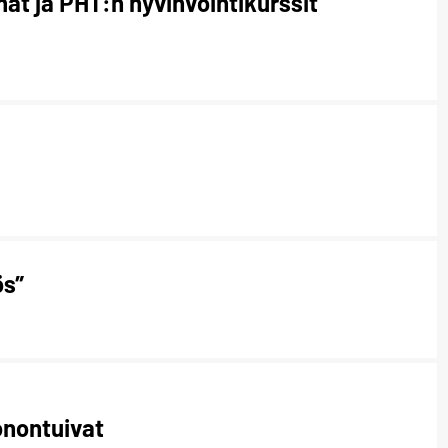
mat ja PHT:n hyvinvointikurssit
ös”
onontuivat