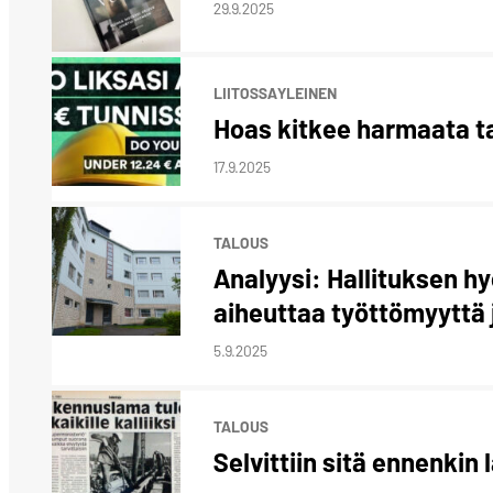
29.9.2025
LIITOSSA
YLEINEN
Hoas kitkee harmaata t
17.9.2025
TALOUS
Analyysi: Hallituksen 
aiheuttaa työttömyyttä j
5.9.2025
TALOUS
Selvittiin sitä ennenkin