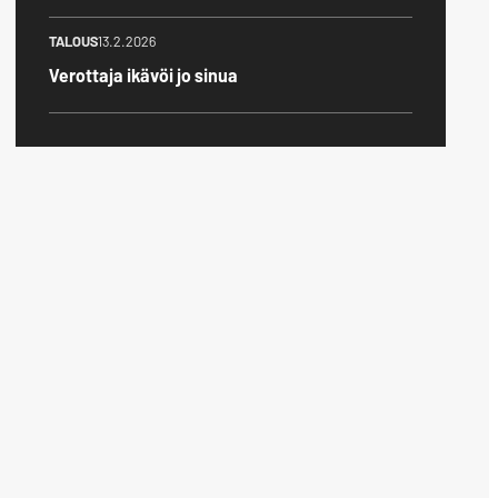
TALOUS
13.2.2026
Verottaja ikävöi jo sinua