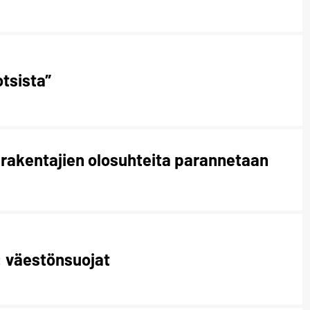
otsista”
 rakentajien olosuhteita parannetaan
 väestönsuojat