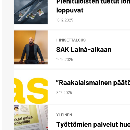
Pienituloisten tuetut lo
loppuvat
16.12.2025
IHMISET
TALOUS
SAK Lainà-aikaan
12.12.2025
”Raakalaismainen päät
8.12.2025
YLEINEN
Työttömien palvelut hu