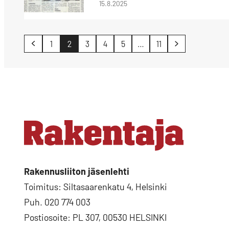
15.8.2025
Artikkelien
1
2
3
4
5
…
11
sivutus
Rakennusliiton jäsenlehti
Toimitus: Siltasaarenkatu 4, Helsinki
Puh. 020 774 003
Postiosoite: PL 307, 00530 HELSINKI