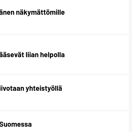
äänen näkymättömille
äsevät liian helpolla
ivotaan yhteistyöllä
o-Suomessa