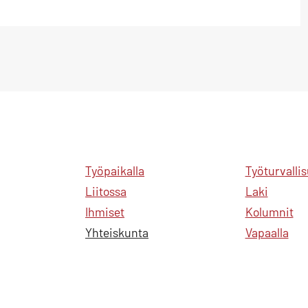
Työpaikalla
Työturvalli
Liitossa
Laki
Ihmiset
Kolumnit
Yhteiskunta
Vapaalla