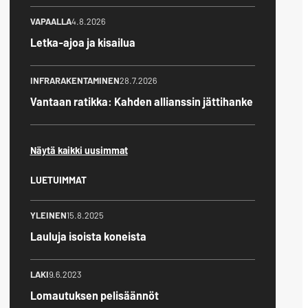
VAPAALLA
4.8.2026
Letka-ajoa ja kisailua
INFRARAKENTAMINEN
28.7.2026
Vantaan ratikka: Kahden allianssin jättihanke
Näytä kaikki uusimmat
LUETUIMMAT
YLEINEN
15.8.2025
Lauluja isoista koneista
LAKI
9.6.2023
Lomautuksen pelisäännöt