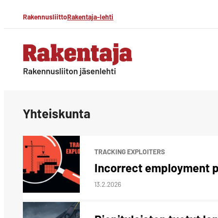
Siirry
Rakennusliitto
Rakentaja-lehti
suoraan
sisältöön
Rakentaja-lehti
Rakennusliiton
jäsenlehti
Yhteiskunta
TRACKING EXPLOITERS
Incorrect employment p
13.2.2026