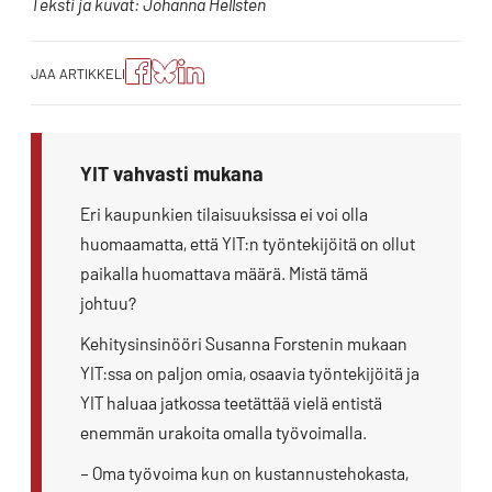
Teksti ja kuvat: Johanna Hellsten
Jaa
Jaa
Jako:
JAA ARTIKKELI
artikkeli
artikkeli
Jaa
Facebookissa
Blueskyssa
artikkeli
LinkedIn:ssä
YIT vahvasti mukana
Eri kaupunkien tilaisuuksissa ei voi olla
huomaamatta, että YIT:n työntekijöitä on ollut
paikalla huomattava määrä. Mistä tämä
johtuu?
Kehitysinsinööri Susanna Forstenin mukaan
YIT:ssa on paljon omia, osaavia työntekijöitä ja
YIT haluaa jatkossa teetättää vielä entistä
enemmän urakoita omalla työvoimalla.
– Oma työvoima kun on kustannustehokasta,