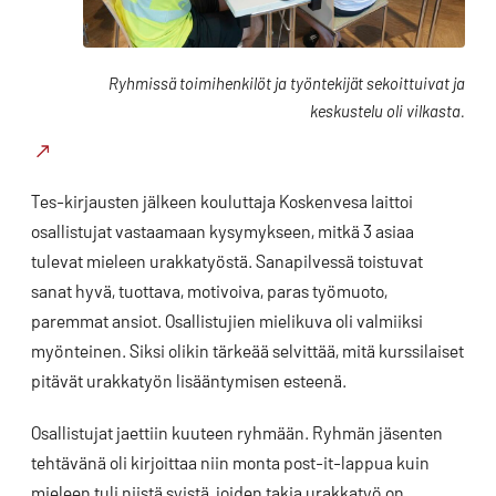
Ryhmissä toimihenkilöt ja työntekijät sekoittuivat ja
keskustelu oli vilkasta.
Tes-kirjausten jälkeen kouluttaja Koskenvesa laittoi
osallistujat vastaamaan kysymykseen, mitkä 3 asiaa
tulevat mieleen urakkatyöstä. Sanapilvessä toistuvat
sanat hyvä, tuottava, motivoiva, paras työmuoto,
paremmat ansiot. Osallistujien mielikuva oli valmiiksi
myönteinen. Siksi olikin tärkeää selvittää, mitä kurssilaiset
pitävät urakkatyön lisääntymisen esteenä.
Osallistujat jaettiin kuuteen ryhmään. Ryhmän jäsenten
tehtävänä oli kirjoittaa niin monta post-it-lappua kuin
mieleen tuli niistä syistä, joiden takia urakkatyö on