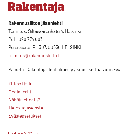
Rakennusliiton jäsenlehti
Toimitus: Siltasaarenkatu 4, Helsinki
Puh. 020 774 003
Postiosoite: PL 307, 00530 HELSINKI
toimitus@rakennusliitto.fi
Painettu Rakentaja-lehti ilmestyy kuusi kertaa vuodessa.
Yhteystiedot
Mediakortti
Näköislehdet
Tietosuojaseloste
Evästeasetukset