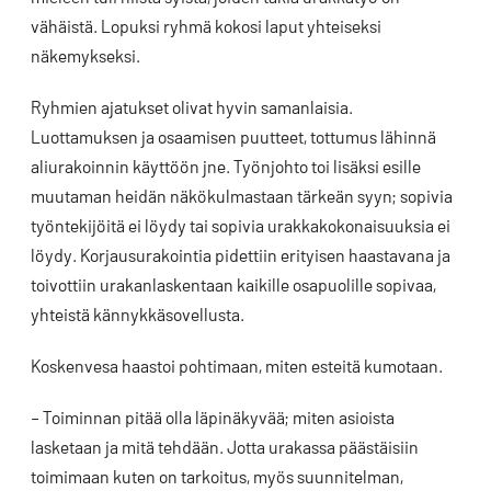
vähäistä. Lopuksi ryhmä kokosi laput yhteiseksi
näkemykseksi.
Ryhmien ajatukset olivat hyvin samanlaisia.
Luottamuksen ja osaamisen puutteet, tottumus lähinnä
aliurakoinnin käyttöön jne. Työnjohto toi lisäksi esille
muutaman heidän näkökulmastaan tärkeän syyn; sopivia
työntekijöitä ei löydy tai sopivia urakkakokonaisuuksia ei
löydy. Korjausurakointia pidettiin erityisen haastavana ja
toivottiin urakanlaskentaan kaikille osapuolille sopivaa,
yhteistä kännykkäsovellusta.
Koskenvesa haastoi pohtimaan, miten esteitä kumotaan.
– Toiminnan pitää olla läpinäkyvää; miten asioista
lasketaan ja mitä tehdään. Jotta urakassa päästäisiin
toimimaan kuten on tarkoitus, myös suunnitelman,