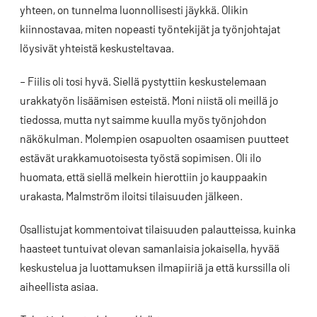
yhteen, on tunnelma luonnollisesti jäykkä. Olikin
kiinnostavaa, miten nopeasti työntekijät ja työnjohtajat
löysivät yhteistä keskusteltavaa.
– Fiilis oli tosi hyvä. Siellä pystyttiin keskustelemaan
urakkatyön lisäämisen esteistä. Moni niistä oli meillä jo
tiedossa, mutta nyt saimme kuulla myös työnjohdon
näkökulman. Molempien osapuolten osaamisen puutteet
estävät urakkamuotoisesta työstä sopimisen. Oli ilo
huomata, että siellä melkein hierottiin jo kauppaakin
urakasta, Malmström iloitsi tilaisuuden jälkeen.
Osallistujat kommentoivat tilaisuuden palautteissa, kuinka
haasteet tuntuivat olevan samanlaisia jokaisella, hyvää
keskustelua ja luottamuksen ilmapiiriä ja että kurssilla oli
aiheellista asiaa.