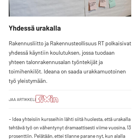
Yhdessä urakalla
Rakennusliitto ja Rakennusteollisuus RT polkaisivat
yhdessä käyntiin koulutuksen, jossa tuodaan
yhteen talonrakennusalan työntekijät ja
toimihenkilöt. Ideana on saada urakkamuotoinen
työ yleistymään.
Jaa
Jaa
Jako:
JAA ARTIKKELI
artikkeli
artikkeli
Jaa
Facebookissa
Blueskyssa
artikkeli
LinkedIn:ssä
– Idea yhteisiin kursseihin lähti siitä huolesta, että urakalla
tehtävä työ on vähentynyt dramaattisesti viime vuosina, 13
prosenttiin. Pelätään, ettei tilanne parane nyt, kun alalla