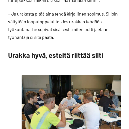
tuntipalkkaa, mikäli urakka ”jää mahasta kiinni”.
– Ja urakasta pitää aina tehdä kirjallinen sopimus. Silloin
vältytään lopputappeluilta. Jos urakkaa tehdään
työkuntana, he sopivat sisäisesti, miten potti jaetaan,
työnantaja ei sitä päätä.
Urakka hyvä, esteitä riittää silti