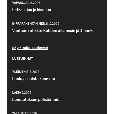
VAPAALLA
4.8.2026
Letka-ajoa ja kisailua
INFRARAKENTAMINEN
28.7.2026
Vantaan ratikka: Kahden allianssin jättihanke
Näytä kaikki uusimmat
LUETUIMMAT
YLEINEN
15.8.2025
Lauluja isoista koneista
LAKI
9.6.2023
Lomautuksen pelisäännöt
TALOUS
13.2.2026