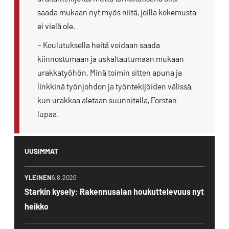
saada mukaan nyt myös niitä, joilla kokemusta
ei vielä ole.
– Koulutuksella heitä voidaan saada
kiinnostumaan ja uskaltautumaan mukaan
urakkatyöhön. Minä toimin sitten apuna ja
linkkinä työnjohdon ja työntekijöiden välissä,
kun urakkaa aletaan suunnitella, Forsten
lupaa.
UUSIMMAT
YLEINEN
6.8.2026
Starkin kysely: Rakennusalan houkuttelevuus nyt
heikko