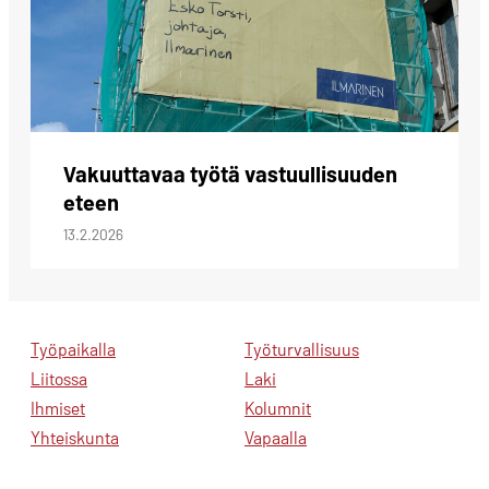
Vakuuttavaa työtä vastuullisuuden
eteen
13.2.2026
Työpaikalla
Työturvallisuus
Liitossa
Laki
Ihmiset
Kolumnit
Yhteiskunta
Vapaalla