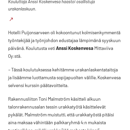
Kouluttaja Anssi Koskenvesa haastoi osallistuja
urakanlaskuun.
Hotelli Puijonsarveen oli kokoontunut kolmisenkymmentä
työntekijää ja työnjohdon edustajaa lämpimänä syyskuun
päivänä. Koulutusta veti
Anssi Koskenvesa
Mittaviiva
Oy:stä.
– Tässä koulutuksessa kehitämme urakanlaskentataitoja
ja lisäämme luottamusta sopijapuolten välille, Koskenvesa
selvensi kurssin päätavoitteita.
Rakennusliiton Toni Malmström käsitteli alkuun
talonrakennusalan tessin urakkatyötä käsittelevät
pykälät. Malmström muistutti, että urakkatyöstä pitäisi
aina maksaa vähintään palkkaryhmä 4:n mukaista