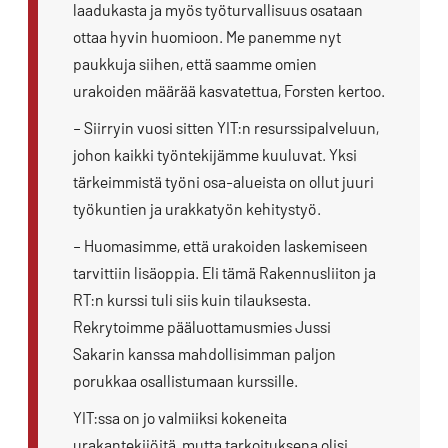
laadukasta ja myös työturvallisuus osataan
ottaa hyvin huomioon. Me panemme nyt
paukkuja siihen, että saamme omien
urakoiden määrää kasvatettua, Forsten kertoo.
– Siirryin vuosi sitten YIT:n resurssipalveluun,
johon kaikki työntekijämme kuuluvat. Yksi
tärkeimmistä työni osa-alueista on ollut juuri
työkuntien ja urakkatyön kehitystyö.
– Huomasimme, että urakoiden laskemiseen
tarvittiin lisäoppia. Eli tämä Rakennusliiton ja
RT:n kurssi tuli siis kuin tilauksesta.
Rekrytoimme pääluottamusmies Jussi
Sakarin kanssa mahdollisimman paljon
porukkaa osallistumaan kurssille.
YIT:ssa on jo valmiiksi kokeneita
urakantekijöitä, mutta tarkoituksena olisi