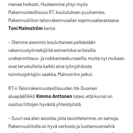
menee heikosti. Huoleemme yhtyi myös
Rakennusteollisuus RT, koulutuksen puuhamies,
Rakennusliiton talonrakennusalan sopimusalavastaava
Toni Malmström
kertoi.
– Olemme aiemmin kouluttaneet pelkästään
rakennustyöntekijöitä esimerkiksi erilaisilla
urakanmittaus- ja nokkamieskursseilla, mutta nyt mukaan
ovat tervetulleita kaikki aina työnjohdosta
toimitusjohtajiin saakka, Malmström jatkoi.
RT:n Talonrakennusteollisuuden Itä-Suomen
aluepäällikkö
Kimmo Anttonen
totesi, että kurssi on
osoitus liittojen hyvästä yhteistyöstä.
– Suuri osa alan asioista, joita tavoittelemme, on samoja.
Rakennusliitolla on hyvä verkosto ja luottamusmiehiä