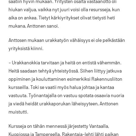
saatiin hyvin mukaan. Yritysten osalta vastaanotto oli
hiukan valjua, vaikka nyt juuri voisi olla resursseja, kun
aika on ankea. Tietyt kärkiyritykset olivat tietysti heti
mukana, Anttonen sanoi.
Anttosen mukaan urakkatyön vähäisyys ei ole pelkästään
yrityksistä kiinni.
– Urakkanokkia tarvitaan ja heitä on entistä vähemmän.
Heitä saadaan tehtyä yhteistyössä. Siihen liittyy jatkuva
oppiminen ja kouluttaminen esimerkiksi Rakennusliiton
kursseilla. Toki se vaatii myös halua johtaa ja kantaa
vastuuta. Työnantajalla on vastuu spotata osaavia nuoria
ja viedä heidät urakkaporukan läheisyyteen, Anttonen
muistutti.
Kursseja on tähän mennessä järjestetty Vantaalla,
Kuopiossa ja Tampereella. Rakentaja-lehti lähti paikan