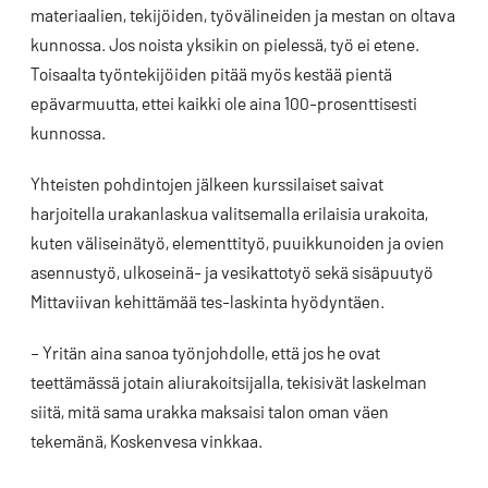
materiaalien, tekijöiden, työvälineiden ja mestan on oltava
kunnossa. Jos noista yksikin on pielessä, työ ei etene.
Toisaalta työntekijöiden pitää myös kestää pientä
epävarmuutta, ettei kaikki ole aina 100-prosenttisesti
kunnossa.
Yhteisten pohdintojen jälkeen kurssilaiset saivat
harjoitella urakanlaskua valitsemalla erilaisia urakoita,
kuten väliseinätyö, elementtityö, puuikkunoiden ja ovien
asennustyö, ulkoseinä- ja vesikattotyö sekä sisäpuutyö
Mittaviivan kehittämää tes-laskinta hyödyntäen.
– Yritän aina sanoa työnjohdolle, että jos he ovat
teettämässä jotain aliurakoitsijalla, tekisivät laskelman
siitä, mitä sama urakka maksaisi talon oman väen
tekemänä, Koskenvesa vinkkaa.