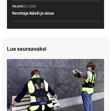
TALOUS
13.2.2026
Verottaja ikävöi jo sinua
Lue seuraavaksi