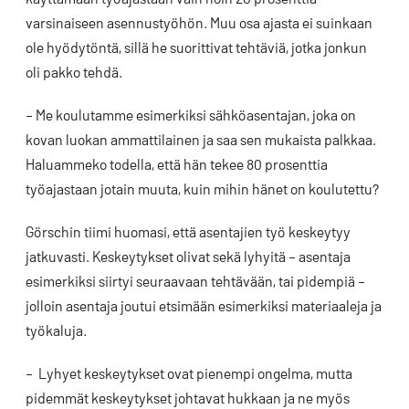
varsinaiseen asennustyöhön. Muu osa ajasta ei suinkaan
ole hyödytöntä, sillä he suorittivat tehtäviä, jotka jonkun
oli pakko tehdä.
– Me koulutamme esimerkiksi sähköasentajan, joka on
kovan luokan ammattilainen ja saa sen mukaista palkkaa.
Haluammeko todella, että hän tekee 80 prosenttia
työajastaan jotain muuta, kuin mihin hänet on koulutettu?
Görschin tiimi huomasi, että asentajien työ keskeytyy
jatkuvasti. Keskeytykset olivat sekä lyhyitä – asentaja
esimerkiksi siirtyi seuraavaan tehtävään, tai pidempiä –
jolloin asentaja joutui etsimään esimerkiksi materiaaleja ja
työkaluja.
– Lyhyet keskeytykset ovat pienempi ongelma, mutta
pidemmät keskeytykset johtavat hukkaan ja ne myös