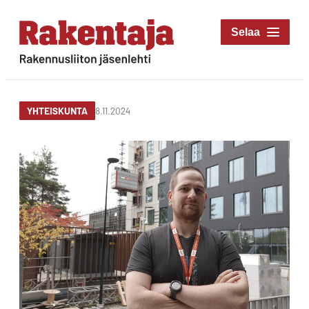
Siirry
suoraan
Rakentaja-lehti
sisältöön
Rakennusliiton
jäsenlehti
8.11.2024
YHTEISKUNTA