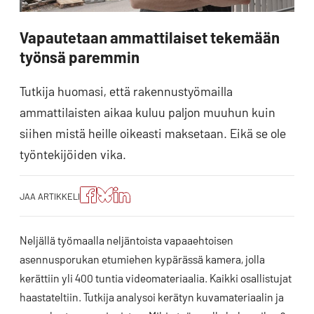
Vapautetaan ammattilaiset tekemään
työnsä paremmin
Tutkija huomasi, että rakennustyömailla
ammattilaisten aikaa kuluu paljon muuhun kuin
siihen mistä heille oikeasti maksetaan. Eikä se ole
työntekijöiden vika.
Jaa
Jaa
Jako:
JAA ARTIKKELI
artikkeli
artikkeli
Jaa
Facebookissa
Blueskyssa
artikkeli
LinkedIn:ssä
Neljällä työmaalla neljäntoista vapaaehtoisen
asennusporukan etumiehen kypärässä kamera, jolla
kerättiin yli 400 tuntia videomateriaalia. Kaikki osallistujat
haastateltiin. Tutkija analysoi kerätyn kuvamateriaalin ja