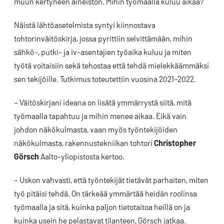
muun kertyneen aineiston. Mihin työmaalla kuluu aikaa?
Näistä lähtöasetelmista syntyi kiinnostava
tohtorinväitöskirja, jossa pyrittiin selvittämään, mihin
sähkö-, putki- ja iv-asentajien työaika kuluu ja miten
työtä voitaisiin sekä tehostaa että tehdä mielekkäämmäksi
sen tekijöille. Tutkimus toteutettiin vuosina 2021–2022.
– Väitöskirjani ideana on lisätä ymmärrystä siitä, mitä
työmaalla tapahtuu ja mihin menee aikaa. Eikä vain
johdon näkökulmasta, vaan myös työntekijöiden
näkökulmasta, rakennustekniikan tohtori
Christopher
Görsch
Aalto-yliopistosta kertoo.
– Uskon vahvasti, että työntekijät tietävät parhaiten, miten
työ pitäisi tehdä. On tärkeää ymmärtää heidän roolinsa
työmaalla ja sitä, kuinka paljon tietotaitoa heillä on ja
kuinka usein he pelastavat tilanteen, Görsch jatkaa.