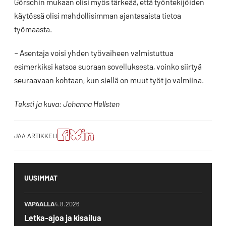
Görschin mukaan olisi myös tärkeää, että työntekijöiden
käytössä olisi mahdollisimman ajantasaista tietoa
työmaasta.
– Asentaja voisi yhden työvaiheen valmistuttua
esimerkiksi katsoa suoraan sovelluksesta, voinko siirtyä
seuraavaan kohtaan, kun siellä on muut työt jo valmiina.
Teksti ja kuva: Johanna Hellsten
Jaa
Jaa
Jako:
JAA ARTIKKELI
artikkeli
artikkeli
Jaa
Facebookissa
Blueskyssa
artikkeli
LinkedIn:ssä
UUSIMMAT
VAPAALLA
4.8.2026
Letka-ajoa ja kisailua