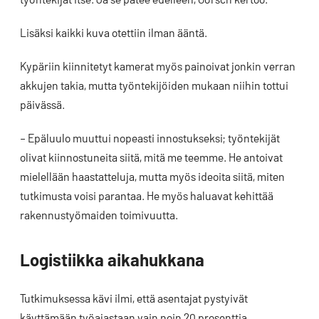
Lisäksi kaikki kuva otettiin ilman ääntä.
Kypäriin kiinnitetyt kamerat myös painoivat jonkin verran
akkujen takia, mutta työntekijöiden mukaan niihin tottui
päivässä.
– Epäluulo muuttui nopeasti innostukseksi; työntekijät
olivat kiinnostuneita siitä, mitä me teemme. He antoivat
mielellään haastatteluja, mutta myös ideoita siitä, miten
tutkimusta voisi parantaa. He myös haluavat kehittää
rakennustyömaiden toimivuutta.
Logistiikka aikahukkana
Tutkimuksessa kävi ilmi, että asentajat pystyivät
käyttämään työajastaan vain noin 20 prosenttia