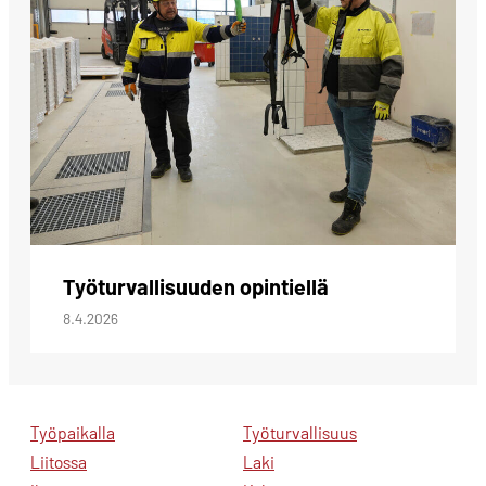
Työturvallisuuden opintiellä
8.4.2026
Työpaikalla
Työturvallisuus
Liitossa
Laki