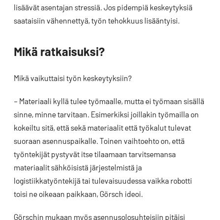
lisäävät asentajan stressiä. Jos pidempiä keskeytyksiä
saataisiin vähennettyä, työn tehokkuus lisääntyisi.
Mikä ratkaisuksi?
Mikä vaikuttaisi työn keskeytyksiin?
– Materiaali kyllä tulee työmaalle, mutta ei työmaan sisällä
sinne, minne tarvitaan. Esimerkiksi joillakin työmailla on
kokeiltu sitä, että sekä materiaalit että työkalut tulevat
suoraan asennuspaikalle. Toinen vaihtoehto on, että
työntekijät pystyvät itse tilaamaan tarvitsemansa
materiaalit sähköisistä järjestelmistä ja
logistiikkatyöntekijä tai tulevaisuudessa vaikka robotti
toisi ne oikeaan paikkaan, Görsch ideoi.
Görschin mukaan myös asennusolosuhteisiin pitäisi