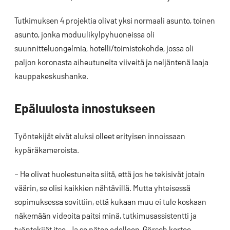
Tutkimuksen 4 projektia olivat yksi normaali asunto, toinen
asunto, jonka moduulikylpyhuoneissa oli
suunnitteluongelmia, hotelli/toimistokohde, jossa oli
paljon koronasta aiheutuneita viiveitä ja neljäntenä laaja
kauppakeskushanke.
Epäluulosta innostukseen
Työntekijät eivät aluksi olleet erityisen innoissaan
kypäräkameroista.
– He olivat huolestuneita siitä, että jos he tekisivät jotain
väärin, se olisi kaikkien nähtävillä. Mutta yhteisessä
sopimuksessa sovittiin, että kukaan muu ei tule koskaan
näkemään videoita paitsi minä, tutkimusassistentti ja
työntekijät itse. Ja se pätee edelleen, Görsch kertoo.