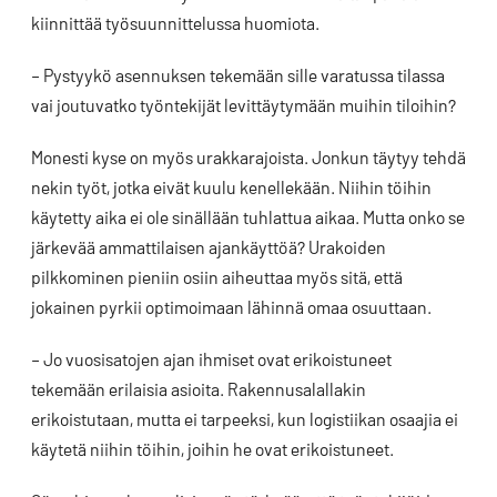
kiinnittää työsuunnittelussa huomiota.
– Pystyykö asennuksen tekemään sille varatussa tilassa
vai joutuvatko työntekijät levittäytymään muihin tiloihin?
Monesti kyse on myös urakkarajoista. Jonkun täytyy tehdä
nekin työt, jotka eivät kuulu kenellekään. Niihin töihin
käytetty aika ei ole sinällään tuhlattua aikaa. Mutta onko se
järkevää ammattilaisen ajankäyttöä? Urakoiden
pilkkominen pieniin osiin aiheuttaa myös sitä, että
jokainen pyrkii optimoimaan lähinnä omaa osuuttaan.
– Jo vuosisatojen ajan ihmiset ovat erikoistuneet
tekemään erilaisia asioita. Rakennusalallakin
erikoistutaan, mutta ei tarpeeksi, kun logistiikan osaajia ei
käytetä niihin töihin, joihin he ovat erikoistuneet.