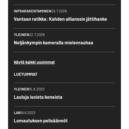
INFRARAKENTAMINEN
28.7.2026
Vantaan ratikka: Kahden allianssin jättihanke
YLEINEN
22.7.2026
Neljänkympin kameralla mielenrauhaa
Näytä kaikki uusimmat
LUETUIMMAT
YLEINEN
15.8.2025
Lauluja isoista koneista
LAKI
9.6.2023
Lomautuksen pelisäännöt