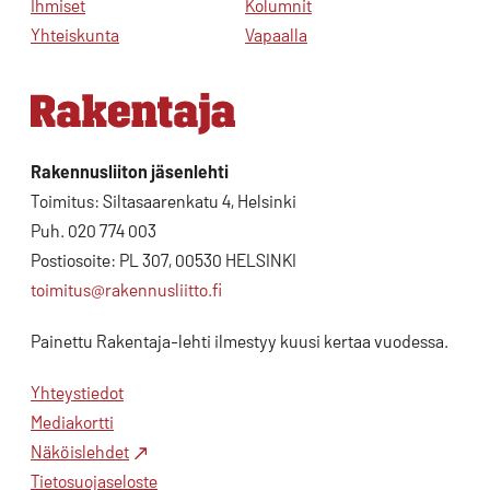
Ihmiset
Kolumnit
Yhteiskunta
Vapaalla
Rakennusliiton jäsenlehti
Toimitus: Siltasaarenkatu 4, Helsinki
Puh. 020 774 003
Postiosoite: PL 307, 00530 HELSINKI
toimitus@rakennusliitto.fi
Painettu Rakentaja-lehti ilmestyy kuusi kertaa vuodessa.
Yhteystiedot
Mediakortti
Näköislehdet
Tietosuojaseloste