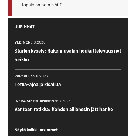
lapsia on noin 5 400.
UUSIMMAT
YLEINEN
6.8.2026
Starkin kysely: Rakennusalan houkuttelevuus nyt
heikko
VAPAALLA
4.8.2026
Letka-ajoa ja kisailua
INFRARAKENTAMINEN
28.7.2026
Vantaan ratikka: Kahden allianssin jättihanke
Näytä kaikki uusimmat