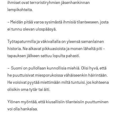
ihmiset ovat terroristiryhmien jäsenhankinnan
lempikohteita.
– Meidän pitää varoa sysimästä ihmisiä tilanteeseen, josta
ei tunnu olevan ulospääsyä.
Työtapaturmilla ja väkivallalla on yleensä samanlainen
historia. Ne alkavat pikkuasioista ja monen läheltä piti -
tapauksen jälkeen sattuu lopulta pahasti.
– Suomi on pullollaan kunnollisia miehiä. Olisi hyvä, että
he puuttuisivat miesporukoissa vähäiseenkin häirintään.
He voisivat pyytää miettimään miltä tuntuisi, jos kohteena
olisikin oma tytär tai äiti.
Ylönen myöntää, että kiusallisiin tilanteisiin puuttuminen
voi olla hankalaa.