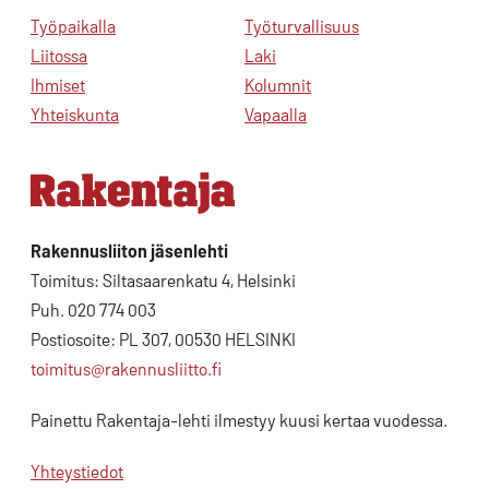
Työpaikalla
Työturvallisuus
Liitossa
Laki
Ihmiset
Kolumnit
Yhteiskunta
Vapaalla
Rakennusliiton jäsenlehti
Toimitus: Siltasaarenkatu 4, Helsinki
Puh. 020 774 003
Postiosoite: PL 307, 00530 HELSINKI
toimitus@rakennusliitto.fi
Painettu Rakentaja-lehti ilmestyy kuusi kertaa vuodessa.
Yhteystiedot