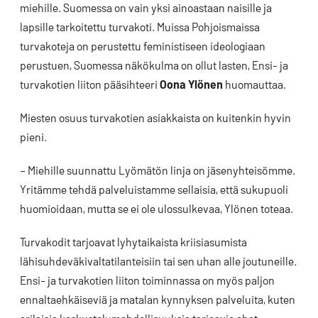
miehille. Suomessa on vain yksi ainoastaan naisille ja
lapsille tarkoitettu turvakoti. Muissa Pohjoismaissa
turvakoteja on perustettu feministiseen ideologiaan
perustuen, Suomessa näkökulma on ollut lasten, Ensi- ja
turvakotien liiton pääsihteeri
Oona Ylönen
huomauttaa.
Miesten osuus turvakotien asiakkaista on kuitenkin hyvin
pieni.
– Miehille suunnattu Lyömätön linja on jäsenyhteisömme.
Yritämme tehdä palveluistamme sellaisia, että sukupuoli
huomioidaan, mutta se ei ole ulossulkevaa, Ylönen toteaa.
Turvakodit tarjoavat lyhytaikaista kriisiasumista
lähisuhdeväkivaltatilanteisiin tai sen uhan alle joutuneille.
Ensi- ja turvakotien liiton toiminnassa on myös paljon
ennaltaehkäiseviä ja matalan kynnyksen palveluita, kuten