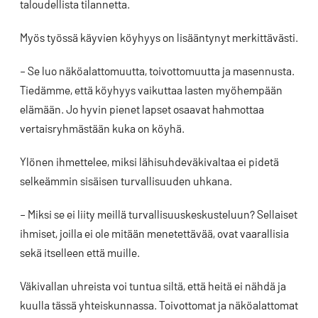
taloudellista tilannetta.
Myös työssä käyvien köyhyys on lisääntynyt merkittävästi.
– Se luo näköalattomuutta, toivottomuutta ja masennusta.
Tiedämme, että köyhyys vaikuttaa lasten myöhempään
elämään. Jo hyvin pienet lapset osaavat hahmottaa
vertaisryhmästään kuka on köyhä.
Ylönen ihmettelee, miksi lähisuhdeväkivaltaa ei pidetä
selkeämmin sisäisen turvallisuuden uhkana.
– Miksi se ei liity meillä turvallisuuskeskusteluun? Sellaiset
ihmiset, joilla ei ole mitään menetettävää, ovat vaarallisia
sekä itselleen että muille.
Väkivallan uhreista voi tuntua siltä, että heitä ei nähdä ja
kuulla tässä yhteiskunnassa. Toivottomat ja näköalattomat