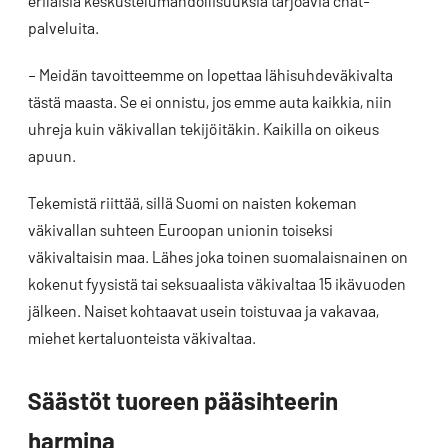
erilaisia keskustelumahdollisuuksia tarjoavia chat-
palveluita.
– Meidän tavoitteemme on lopettaa lähisuhdeväkivalta
tästä maasta. Se ei onnistu, jos emme auta kaikkia, niin
uhreja kuin väkivallan tekijöitäkin. Kaikilla on oikeus
apuun.
Tekemistä riittää, sillä Suomi on naisten kokeman
väkivallan suhteen Euroopan unionin toiseksi
väkivaltaisin maa. Lähes joka toinen suomalaisnainen on
kokenut fyysistä tai seksuaalista väkivaltaa 15 ikävuoden
jälkeen. Naiset kohtaavat usein toistuvaa ja vakavaa,
miehet kertaluonteista väkivaltaa.
Säästöt tuoreen pääsihteerin
harmina