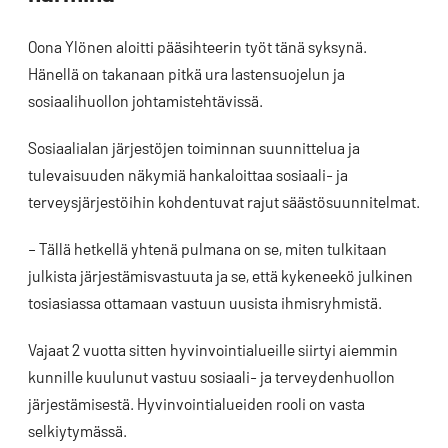
Oona Ylönen aloitti pääsihteerin työt tänä syksynä.
Hänellä on takanaan pitkä ura lastensuojelun ja
sosiaalihuollon johtamistehtävissä.
Sosiaalialan järjestöjen toiminnan suunnittelua ja
tulevaisuuden näkymiä hankaloittaa sosiaali- ja
terveysjärjestöihin kohdentuvat rajut säästösuunnitelmat.
– Tällä hetkellä yhtenä pulmana on se, miten tulkitaan
julkista järjestämisvastuuta ja se, että kykeneekö julkinen
tosiasiassa ottamaan vastuun uusista ihmisryhmistä.
Vajaat 2 vuotta sitten hyvinvointialueille siirtyi aiemmin
kunnille kuulunut vastuu sosiaali- ja terveydenhuollon
järjestämisestä. Hyvinvointialueiden rooli on vasta
selkiytymässä.