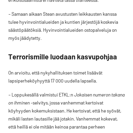
– Samaan aikaan Stean avustusten leikkausten kanssa
tulee hyvinvointialueiden ja kuntien järjestöjä koskevia
säästöpäätöksiä. Hyvinvointialueiden ostopalveluja on
myös jäädytetty.
Terrorismille luodaan kasvupohjaa
On arvioitu, että nykyhallituksen toimet lisäävät
lapsiperheköyhyyttä 17 000 uudella lapsella.
– Loppukesällä valmistui ETKL:n
Jokaisen numeron takana
on ihminen
-selvitys, jossa vanhemmat kertoivat
köyhyyden kokemuksistaan. He kertoivat, että he syövät,
mikäli lasten lautasille jää jotakin. Vanhemmat kokevat,
että heillä ei ole mitään keinoa parantaa perheen