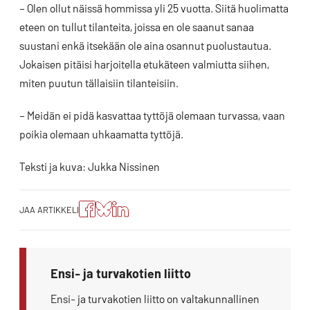
– Olen ollut näissä hommissa yli 25 vuotta. Siitä huolimatta
eteen on tullut tilanteita, joissa en ole saanut sanaa
suustani enkä itsekään ole aina osannut puolustautua.
Jokaisen pitäisi harjoitella etukäteen valmiutta siihen,
miten puutun tällaisiin tilanteisiin.
– Meidän ei pidä kasvattaa tyttöjä olemaan turvassa, vaan
poikia olemaan uhkaamatta tyttöjä.
Teksti ja kuva: Jukka Nissinen
Jaa
Jaa
Jako:
JAA ARTIKKELI
artikkeli
artikkeli
Jaa
Facebookissa
Blueskyssa
artikkeli
LinkedIn:ssä
Ensi- ja turvakotien liitto
Ensi- ja turvakotien liitto on valtakunnallinen