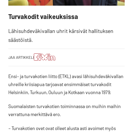
Turvakodit vaikeuksissa
Lähisuhdeväkivallan uhrit kärsivät hallituksen
säästöistä.
Jaa
Jaa
Jako:
JAA ARTIKKELI
artikkeli
artikkeli
Jaa
Facebookissa
Blueskyssa
artikkeli
LinkedIn:ssä
Ensi- ja turvakotien liitto (ETKL) avasi lähisuhdeväkivallan
uhreille kriisiapua tarjoavat ensimmäiset turvakodit
Helsinkiin, Turkuun, Ouluun ja Kotkaan vuonna 1979.
Suomalaisten turvakotien toiminnassa on muihin maihin
verrattuna merkittävä ero.
– Turvakotien ovet ovat olleet alusta asti avoimet myös