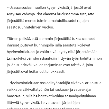
– Osassa sosiaalihuollon kysymyksistä järjestöt ovat
erityisen vahvoja. Nyt olemme huolissamme siitä, että
järjestöiltä menee toimintamahdollisuudet rajujen
säästösuunnitelmien vuoksi.
Ylönen pelkää, että aiemmin järjestöiltä tukea saaneet
ihmiset joutuvat hunningolle, sillä säästötalkoilevat
hyvinvointialueet ja valtio eivät pysty niitä järjestämään.
Esimerkiksi päihderaskauksiin liittyvän työn kehittäminen
ja lähisuhdeväkivallan torjuminen ovat tehtäviä, joita
järjestöt ovat hoitaneet tehokkaasti.
– Hyvinvointialueen sosiaalityöntekijät eivät voi erikoistua
vaikkapa väkivaltatyöhön tai raskaus- ja vauva-ajan
haasteisiin, sillä he hoitavat kaikkia sosiaalipolitiikkaan
liittyviä kysymyksiä. Toivottavasti järjestöjen
erikoisosaamista ei hävitetä tässä tilanteessa.