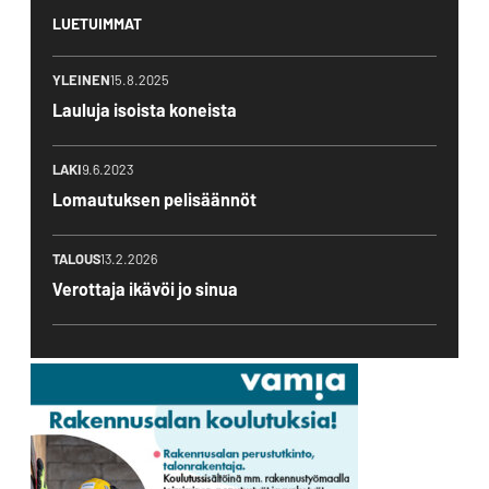
LUETUIMMAT
YLEINEN
15.8.2025
Lauluja isoista koneista
LAKI
9.6.2023
Lomautuksen pelisäännöt
TALOUS
13.2.2026
Verottaja ikävöi jo sinua