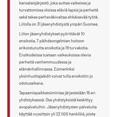
kansalaisjärjestö, joka auttaa vaikeissa ja
turvattomissa oloissa eläviä lapsia ja perheitä
sekä tekee perheväkivaltaa ehkäisevää työtä.
Liitolla on 31 jäsenyhdistystä ympäri Suomea.
Liiton jäsenyhdistykset pyörittävät 10
ensikotia, 7 päihdeongelmien hoitoon
erikoistunutta ensikotia ja 19 turvakotia.
Ensikodeissa tuetaan vaikeuksissa olevia
perheitä vanhemmuudessa ja
elämänhallinnassa. Esimerkiksi
yksinhuoltajaäidit voivat tulla ensikotiin jo
odotusaikana.
Tapaamispaikkatoimintaa järjestetään 16 eri
yhdistyksessä. Osa yhdistyksistä keskittyy
avopalveluihin. Jäsenyhdistysten palveluita
käyttää vuosittain yli 22 000 henkilöä, joista