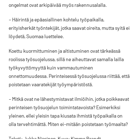
ongelmat ovat arkipäivää myös rakennusalalla.
– Häirintä ja epäasiallinen kohtelu työpaikalla,
erityisherkät työntekijät, jotka saavat oireita, mutta syitä ei
löydetä, Suomaa luettelee.
Koettu kuormittuminen ja altistuminen ovat tärkeässä
roolissa työsuojelussa, sillä ne aiheuttavat samalla lailla
työkyvyttömyyttä kuin vammautuminen
onnettomuudessa. Perinteisessä työsuojelussa riittää, että
poistetaan vaaratekijät työympäristöstä.
– Mitkä ovat ne lähestymistavat ilmiöihin, jotka poikkeavat
perinteisen työsuojelun toimintatavoista? Esimerkiksi
yleinen, ellei yleisin tapa kiusata ihmistä työpaikalla on
olla tervehtimättä. Miten ei-mitään poistetaan työmaalta?
Teksti: Jukka Nissinen, Kuva: Kimmo Brandt