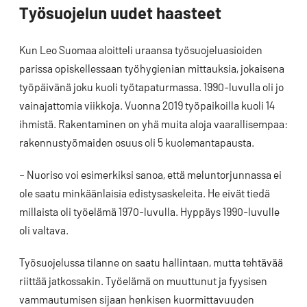
Työsuojelun uudet haasteet
Kun Leo Suomaa aloitteli uraansa työsuojeluasioiden
parissa opiskellessaan työhygienian mittauksia, jokaisena
työpäivänä joku kuoli työtapaturmassa. 1990-luvulla oli jo
vainajattomia viikkoja. Vuonna 2019 työpaikoilla kuoli 14
ihmistä. Rakentaminen on yhä muita aloja vaarallisempaa:
rakennustyömaiden osuus oli 5 kuolemantapausta.
– Nuoriso voi esimerkiksi sanoa, että meluntorjunnassa ei
ole saatu minkäänlaisia edistysaskeleita. He eivät tiedä
millaista oli työelämä 1970-luvulla. Hyppäys 1990-luvulle
oli valtava.
Työsuojelussa tilanne on saatu hallintaan, mutta tehtävää
riittää jatkossakin. Työelämä on muuttunut ja fyysisen
vammautumisen sijaan henkisen kuormittavuuden