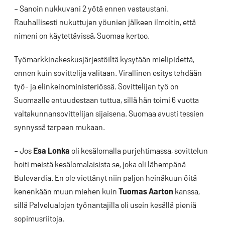
– Sanoin nukkuvani 2 yötä ennen vastaustani.
Rauhallisesti nukuttujen yöunien jälkeen ilmoitin, että
nimeni on käytettävissä, Suomaa kertoo.
Työmarkkinakeskusjärjestöiltä kysytään mielipidettä,
ennen kuin sovittelija valitaan. Virallinen esitys tehdään
työ- ja elinkeinoministeriössä. Sovittelijan työ on
Suomaalle entuudestaan tuttua, sillä hän toimi 6 vuotta
valtakunnansovittelijan sijaisena. Suomaa avusti tessien
synnyssä tarpeen mukaan.
– Jos
Esa Lonka
oli kesälomalla purjehtimassa, sovittelun
hoiti meistä kesälomalaisista se, joka oli lähempänä
Bulevardia. En ole viettänyt niin paljon heinäkuun öitä
kenenkään muun miehen kuin
Tuomas Aarton
kanssa,
sillä Palvelualojen työnantajilla oli usein kesällä pieniä
sopimusriitoja.