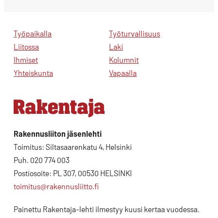
Työpaikalla
Työturvallisuus
Liitossa
Laki
Ihmiset
Kolumnit
Yhteiskunta
Vapaalla
Rakennusliiton jäsenlehti
Toimitus: Siltasaarenkatu 4, Helsinki
Puh. 020 774 003
Postiosoite: PL 307, 00530 HELSINKI
toimitus@rakennusliitto.fi
Painettu Rakentaja-lehti ilmestyy kuusi kertaa vuodessa.