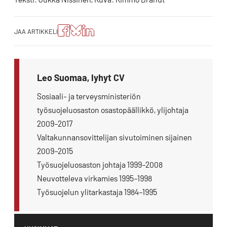
Jaa
Jaa
Jako:
JAA ARTIKKELI
artikkeli
artikkeli
Jaa
Facebookissa
Blueskyssa
artikkeli
LinkedIn:ssä
Leo Suomaa, lyhyt CV
Sosiaali- ja terveysministeriön
työsuojeluosaston osastopäällikkö, ylijohtaja
2009–2017
Valtakunnansovittelijan sivutoiminen sijainen
2009–2015
Työsuojeluosaston johtaja 1999–2008
Neuvotteleva virkamies 1995–1998
Työsuojelun ylitarkastaja 1984–1995