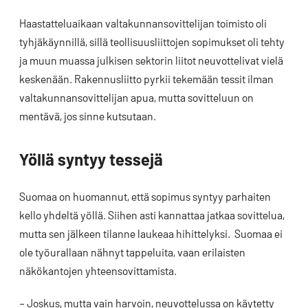
Haastatteluaikaan valtakunnansovittelijan toimisto oli
tyhjäkäynnillä, sillä teollisuusliittojen sopimukset oli tehty
ja muun muassa julkisen sektorin liitot neuvottelivat vielä
keskenään. Rakennusliitto pyrkii tekemään tessit ilman
valtakunnansovittelijan apua, mutta sovitteluun on
mentävä, jos sinne kutsutaan.
Yöllä syntyy tessejä
Suomaa on huomannut, että sopimus syntyy parhaiten
kello yhdeltä yöllä. Siihen asti kannattaa jatkaa sovittelua,
mutta sen jälkeen tilanne laukeaa hihittelyksi. Suomaa ei
ole työurallaan nähnyt tappeluita, vaan erilaisten
näkökantojen yhteensovittamista.
– Joskus, mutta vain harvoin, neuvottelussa on käytetty