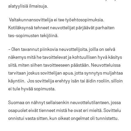
alatyylisiä ilmaisuja.
Valtakunnansovittelija ei tee työehtosopimuksia.
Kotiläksynsä tehneet neuvottelijat pärjäävät parhaiten
tes-sopimusten tekijöinä.
– Olen tavannut piinkovia neuvottelijoita, joilla on selvä
näkemys mitä he tavoittelevat ja kohtuullisen hyvä käsitys
siitä, miten siihen tavoitteeseen päästään. Neuvotteluissa
tarvitaan joskus sovittelijan apua, jotta synnytys muljahtaa
käyntiin. Jos sovittelija erehtyy isän tai äidin rooliin, silloin
ei tule hyvää sopimusta.
Suomaa on nähnyt sellaisenkin neuvottelutilanteen, jossa
osapuolet eivät tienneet mistä he ovat eri mieltä. Sovittelu
onnistui vasta sitten, kun oikeat ongelmat oli tunnistettu.