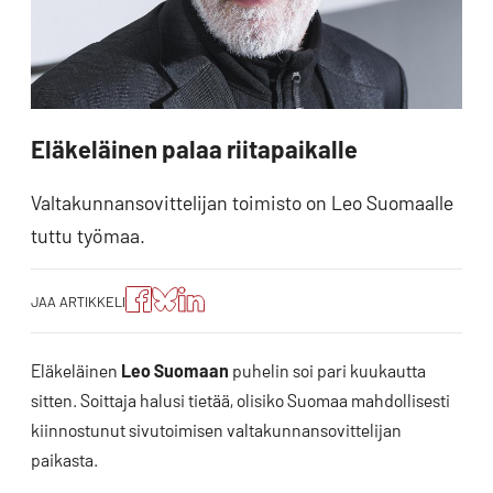
Eläkeläinen palaa riitapaikalle
Valtakunnansovittelijan toimisto on Leo Suomaalle
tuttu työmaa.
Jaa
Jaa
Jako:
JAA ARTIKKELI
artikkeli
artikkeli
Jaa
Facebookissa
Blueskyssa
artikkeli
LinkedIn:ssä
Eläkeläinen
Leo Suomaan
puhelin soi pari kuukautta
sitten. Soittaja halusi tietää, olisiko Suomaa mahdollisesti
kiinnostunut sivutoimisen valtakunnansovittelijan
paikasta.