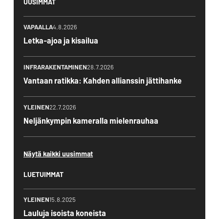
UUSIMMAT
VAPAALLA
4.8.2026
Letka-ajoa ja kisailua
INFRARAKENTAMINEN
28.7.2026
Vantaan ratikka: Kahden allianssin jättihanke
YLEINEN
22.7.2026
Neljänkympin kameralla mielenrauhaa
Näytä kaikki uusimmat
LUETUIMMAT
YLEINEN
15.8.2025
Lauluja isoista koneista