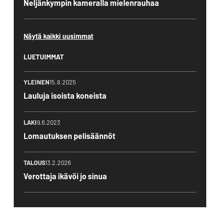
Neljänkympin kameralla mielenrauhaa
Näytä kaikki uusimmat
LUETUIMMAT
YLEINEN
15.8.2025
Lauluja isoista koneista
LAKI
9.6.2023
Lomautuksen pelisäännöt
TALOUS
13.2.2026
Verottaja ikävöi jo sinua