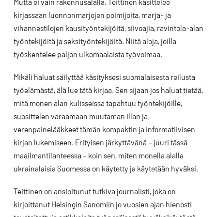
Mutta ei vain rakennusalalla. Teittinen käsittelee
kirjassaan luonnonmarjojen poimijoita, marja- ja
vihannestilojen kausityöntekijöitä, siivoajia, ravintola-alan
työntekijöitä ja seksityöntekijöitä. Niitä aloja, joilla
työskentelee paljon ulkomaalaista työvoimaa.
Mikäli haluat säilyttää käsityksesi suomalaisesta reilusta
työelämästä, älä lue tätä kirjaa. Sen sijaan jos haluat tietää,
mitä monen alan kulisseissa tapahtuu työntekijöille,
suosittelen varaamaan muutaman illan ja
verenpainelääkkeet tämän kompaktin ja informatiivisen
kirjan lukemiseen. Erityisen järkyttävänä – juuri tässä
maailmantilanteessa – koin sen, miten monella alalla
ukrainalaisia Suomessa on käytetty ja käytetään hyväksi.
Teittinen on ansioitunut tutkiva journalisti, joka on
kirjoittanut Helsingin Sanomiin jo vuosien ajan hienosti