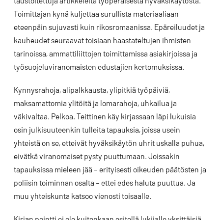
taustoitettuja artikkeleita työperäisestä hyväksikäytöstä.
Toimittajan kynä kuljettaa surullista materiaaliaan
eteenpäin sujuvasti kuin rikosromaanissa. Epäreiluudet ja
kauheudet seuraavat toisiaan haastateltujen ihmisten
tarinoissa, ammattiliittojen toimittamissa asiakirjoissa ja
työsuojeluviranomaisten edustajien kertomuksissa.
Kynnysrahoja, alipalkkausta, ylipitkiä työpäiviä,
maksamattomia ylitöitä ja lomarahoja, uhkailua ja
väkivaltaa. Pelkoa. Teittinen käy kirjassaan läpi lukuisia
osin julkisuuteenkin tulleita tapauksia, joissa usein
yhteistä on se, etteivät hyväksikäytön uhrit uskalla puhua,
eivätkä viranomaiset pysty puuttumaan. Joissakin
tapauksissa mieleen jää – erityisesti oikeuden päätösten ja
poliisin toiminnan osalta – ettei edes haluta puuttua. Ja
muu yhteiskunta katsoo vienosti toisaalle.
Kirjan pointti ei ole kuitenkaan esitellä lukijalle yksittäisiä