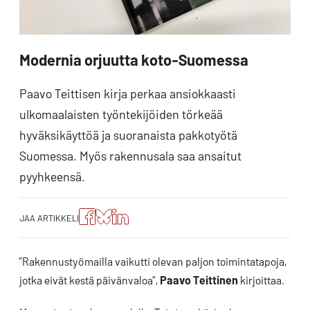
Modernia orjuutta koto-Suomessa
Paavo Teittisen kirja perkaa ansiokkaasti
ulkomaalaisten työntekijöiden törkeää
hyväksikäyttöä ja suoranaista pakkotyötä
Suomessa. Myös rakennusala saa ansaitut
pyyhkeensä.
Jaa
Jaa
Jako:
JAA ARTIKKELI
artikkeli
artikkeli
Jaa
Facebookissa
Blueskyssa
artikkeli
LinkedIn:ssä
”Rakennustyömailla vaikutti olevan paljon toimintatapoja,
jotka eivät kestä päivänvaloa”,
Paavo Teittinen
kirjoittaa.