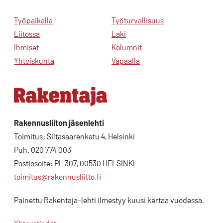
Työpaikalla
Työturvallisuus
Liitossa
Laki
Ihmiset
Kolumnit
Yhteiskunta
Vapaalla
Rakennusliiton jäsenlehti
Toimitus: Siltasaarenkatu 4, Helsinki
Puh. 020 774 003
Postiosoite: PL 307, 00530 HELSINKI
toimitus@rakennusliitto.fi
Painettu Rakentaja-lehti ilmestyy kuusi kertaa vuodessa.