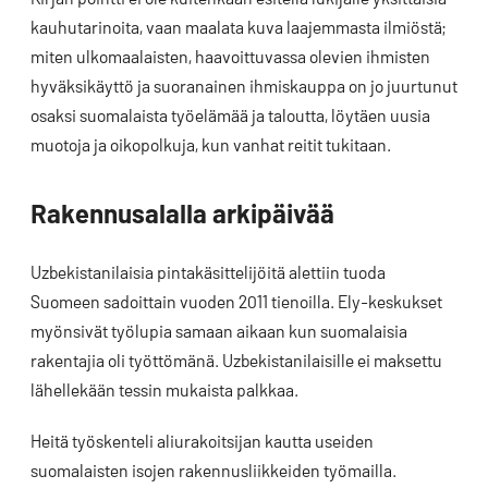
kauhutarinoita, vaan maalata kuva laajemmasta ilmiöstä;
miten ulkomaalaisten, haavoittuvassa olevien ihmisten
hyväksikäyttö ja suoranainen ihmiskauppa on jo juurtunut
osaksi suomalaista työelämää ja taloutta, löytäen uusia
muotoja ja oikopolkuja, kun vanhat reitit tukitaan.
Rakennusalalla arkipäivää
Uzbekistanilaisia pintakäsittelijöitä alettiin tuoda
Suomeen sadoittain vuoden 2011 tienoilla. Ely-keskukset
myönsivät työlupia samaan aikaan kun suomalaisia
rakentajia oli työttömänä. Uzbekistanilaisille ei maksettu
lähellekään tessin mukaista palkkaa.
Heitä työskenteli aliurakoitsijan kautta useiden
suomalaisten isojen rakennusliikkeiden työmailla.