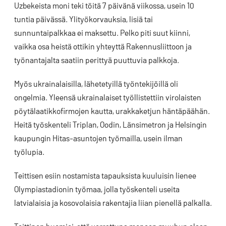
Uzbekeista moni teki töitä 7 päivänä viikossa, usein 10
tuntia päivässä. Ylityökorvauksia, lisiä tai
sunnuntaipalkkaa ei maksettu. Pelko piti suut kiinni,
vaikka osa heistä ottikin yhteyttä Rakennusliittoon ja
työnantajalta saatiin perittyä puuttuvia palkkoja.
Myös ukrainalaisilla, lähetetyillä työntekijöillä oli
ongelmia. Yleensä ukrainalaiset työllistettiin virolaisten
pöytälaatikkofirmojen kautta, urakkaketjun häntäpäähän.
Heitä työskenteli Triplan, Oodin, Länsimetron ja Helsingin
kaupungin Hitas-asuntojen työmailla, usein ilman
työlupia.
Teittisen esiin nostamista tapauksista kuuluisin lienee
Olympiastadionin työmaa, jolla työskenteli useita
latvialaisia ja kosovolaisia rakentajia liian pienellä palkalla.