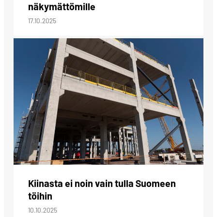
näkymättömille
17.10.2025
Kiinasta ei noin vain tulla Suomeen
töihin
10.10.2025