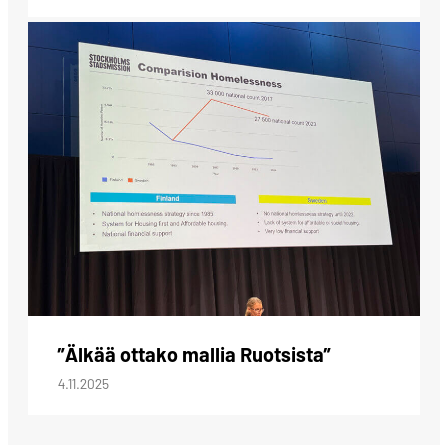
”Älkää ottako mallia Ruotsista”
4.11.2025