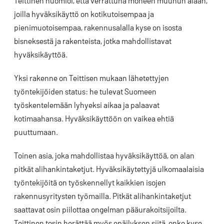
Teittinen huomioi, että verrattuna moneen muuhun alaan,
joilla hyväksikäyttö on kotikutoisempaa ja
pienimuotoisempaa, rakennusalalla kyse on isosta
bisneksestä ja rakenteista, jotka mahdollistavat
hyväksikäyttöä.
Yksi rakenne on Teittisen mukaan lähetettyjen
työntekijöiden status: he tulevat Suomeen
työskentelemään lyhyeksi aikaa ja palaavat
kotimaahansa. Hyväksikäyttöön on vaikea ehtiä
puuttumaan.
Toinen asia, joka mahdollistaa hyväksikäyttöä, on alan
pitkät alihankintaketjut. Hyväksikäytettyjä ulkomaalaisia
työntekijöitä on työskennellyt kaikkien isojen
rakennusyritysten työmailla. Pitkät alihankintaketjut
saattavat osin piilottaa ongelman pääurakoitsijoilta.
Teittinen tosin herättää myös epäilyksen siitä, onko kyse