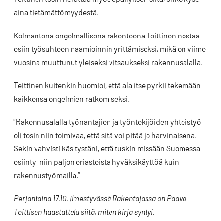
aina tietämättömyydestä.
Kolmantena ongelmallisena rakenteena Teittinen nostaa
esiin työsuhteen naamioinnin yrittämiseksi, mikä on viime
vuosina muuttunut yleiseksi vitsaukseksi rakennusalalla.
Teittinen kuitenkin huomioi, että ala itse pyrkii tekemään
kaikkensa ongelmien ratkomiseksi.
”Rakennusalalla työnantajien ja työntekijöiden yhteistyö
oli tosin niin toimivaa, että sitä voi pitää jo harvinaisena.
Sekin vahvisti käsitystäni, että tuskin missään Suomessa
esiintyi niin paljon eriasteista hyväksikäyttöä kuin
rakennustyömailla.”
Perjantaina 17.10. ilmestyvässä Rakentajassa on Paavo
Teittisen haastattelu siitä, miten kirja syntyi.