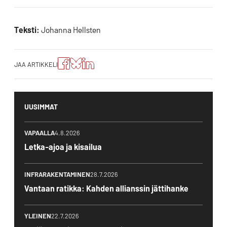
Teksti:
Johanna Hellsten
Jaa
Jaa
Jako:
JAA ARTIKKELI
artikkeli
artikkeli
Jaa
Facebookissa
Blueskyssa
artikkeli
LinkedIn:ssä
UUSIMMAT
VAPAALLA
4.8.2026
Letka-ajoa ja kisailua
INFRARAKENTAMINEN
28.7.2026
Vantaan ratikka: Kahden allianssin jättihanke
YLEINEN
22.7.2026