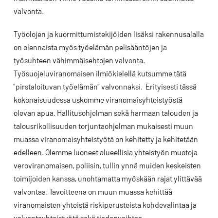
valvonta.
Työolojen ja kuormittumistekijöiden lisäksi rakennusalalla
on olennaista myös työelämän pelisääntöjen ja
työsuhteen vähimmäisehtojen valvonta.
Työsuojeluviranomaisen ilmiökielellä kutsumme tätä
”pirstaloituvan työelämän” valvonnaksi. Erityisesti tässä
kokonaisuudessa uskomme viranomaisyhteistyöstä
olevan apua. Hallitusohjelman sekä harmaan talouden ja
talousrikollisuuden torjuntaohjelman mukaisesti muun
muassa viranomaisyhteistyötä on kehitetty ja kehitetään
edelleen. Olemme luoneet alueellisia yhteistyön muotoja
veroviranomaisen, poliisin, tullin ynnä muiden keskeisten
toimijoiden kanssa, unohtamatta myöskään rajat ylittävää
valvontaa. Tavoitteena on muun muassa kehittää
viranomaisten yhteistä riskiperusteista kohdevalintaa ja
valvontayhteistyötä sekä tiedonvaihtoa.