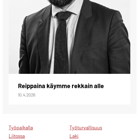
Reippaina käymme rekkain alle
10.4.2026
Työpaikalla
Työturvallisuus
Liitossa
Laki