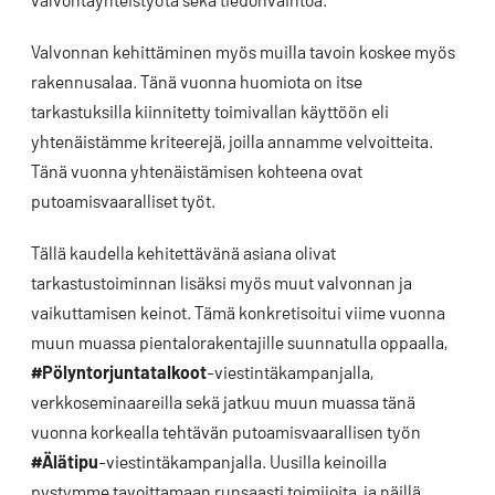
Valvonnan kehittäminen myös muilla tavoin koskee myös
rakennusalaa. Tänä vuonna huomiota on itse
tarkastuksilla kiinnitetty toimivallan käyttöön eli
yhtenäistämme kriteerejä, joilla annamme velvoitteita.
Tänä vuonna yhtenäistämisen kohteena ovat
putoamisvaaralliset työt.
Tällä kaudella kehitettävänä asiana olivat
tarkastustoiminnan lisäksi myös muut valvonnan ja
vaikuttamisen keinot. Tämä konkretisoitui viime vuonna
muun muassa pientalorakentajille suunnatulla oppaalla,
#Pölyntorjuntatalkoot
-viestintäkampanjalla,
verkkoseminaareilla sekä jatkuu muun muassa tänä
vuonna korkealla tehtävän putoamisvaarallisen työn
#Älätipu
-viestintäkampanjalla. Uusilla keinoilla
pystymme tavoittamaan runsaasti toimijoita, ja näillä