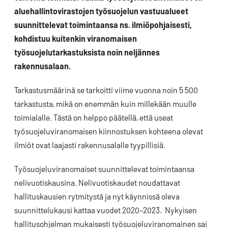
aluehallintovirastojen työsuojelun vastuualueet
suunnittelevat toimintaansa ns. ilmiöpohjaisesti,
kohdistuu kuitenkin viranomaisen
työsuojelutarkastuksista noin neljännes
rakennusalaan.
Tarkastusmäärinä se tarkoitti viime vuonna noin 5 500
tarkastusta, mikä on enemmän kuin millekään muulle
toimialalle. Tästä on helppo päätellä, että useat
työsuojeluviranomaisen kiinnostuksen kohteena olevat
ilmiöt ovat laajasti rakennusalalle tyypillisiä.
Työsuojeluviranomaiset suunnittelevat toimintaansa
nelivuotiskausina. Nelivuotiskaudet noudattavat
hallituskausien rytmitystä ja nyt käynnissä oleva
suunnittelukausi kattaa vuodet 2020–2023. Nykyisen
hallitusohjelman mukaisesti työsuojeluviranomainen sai