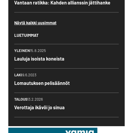
Vantaan ratikka: Kahden allianssin jättihanke
Näytä kaikki uusimmat
LUETUIMMAT
YLEINEN
15.8.2025
Lauluja isoista koneista
LAKI
9.6.2023
Lomautuksen pelisäännöt
TALOUS
13.2.2026
Verottaja ikävöi jo sinua