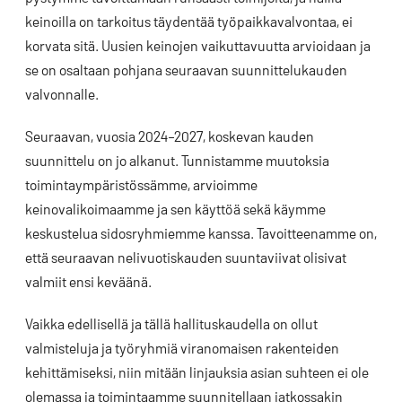
keinoilla on tarkoitus täydentää työpaikkavalvontaa, ei
korvata sitä. Uusien keinojen vaikuttavuutta arvioidaan ja
se on osaltaan pohjana seuraavan suunnittelukauden
valvonnalle.
Seuraavan, vuosia 2024–2027, koskevan kauden
suunnittelu on jo alkanut. Tunnistamme muutoksia
toimintaympäristössämme, arvioimme
keinovalikoimaamme ja sen käyttöä sekä käymme
keskustelua sidosryhmiemme kanssa. Tavoitteenamme on,
että seuraavan nelivuotiskauden suuntaviivat olisivat
valmiit ensi keväänä.
Vaikka edellisellä ja tällä hallituskaudella on ollut
valmisteluja ja työryhmiä viranomaisen rakenteiden
kehittämiseksi, niin mitään linjauksia asian suhteen ei ole
olemassa ja toimintaamme suunnitellaan jatkossakin