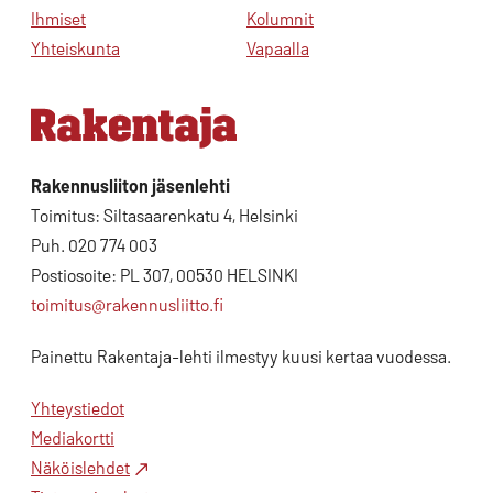
Ihmiset
Kolumnit
Yhteiskunta
Vapaalla
Rakennusliiton jäsenlehti
Toimitus: Siltasaarenkatu 4, Helsinki
Puh. 020 774 003
Postiosoite: PL 307, 00530 HELSINKI
toimitus@rakennusliitto.fi
Painettu Rakentaja-lehti ilmestyy kuusi kertaa vuodessa.
Yhteystiedot
Mediakortti
Näköislehdet