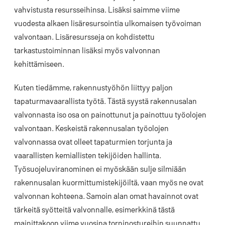
vahvistusta resursseihinsa. Lisäksi saimme viime
vuodesta alkaen lisäresursointia ulkomaisen työvoiman
valvontaan. Lisäresursseja on kohdistettu
tarkastustoiminnan lisäksi myös valvonnan
kehittämiseen.
Kuten tiedämme, rakennustyöhön liittyy paljon
tapaturmavaarallista työtä. Tästä syystä rakennusalan
valvonnasta iso osa on painottunut ja painottuu työolojen
valvontaan. Keskeistä rakennusalan työolojen
valvonnassa ovat olleet tapaturmien torjunta ja
vaarallisten kemiallisten tekijöiden hallinta.
Työsuojeluviranominen ei myöskään sulje silmiään
rakennusalan kuormittumistekijöiltä, vaan myös ne ovat
valvonnan kohteena. Samoin alan omat havainnot ovat
tärkeitä syötteitä valvonnalle, esimerkkinä tästä
mainittakoon viime vuosina torninostureihin suunnattu