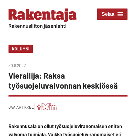
Siirry
suoraan
Rakentaja-lehti
sisältöön
Rakennusliiton
jäsenlehti
KOLUMNI
30.9.2022
Vierailija: Raksa
työsuojeluvalvonnan keskiössä
Jaa
Jaa
Jako:
JAA ARTIKKELI
artikkeli
artikkeli
Jaa
Facebookissa
Blueskyssa
artikkeli
LinkedIn:ssä
Rakennusala on ollut työsuojeluviranomaisen eniten
valvoma toimiala. Vaikka työsuojeluviranomaiset eli