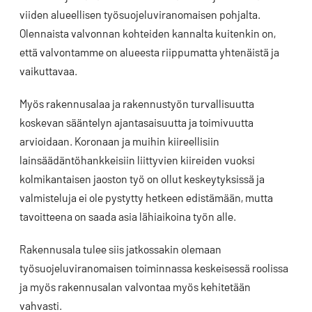
viiden alueellisen työsuojeluviranomaisen pohjalta.
Olennaista valvonnan kohteiden kannalta kuitenkin on,
että valvontamme on alueesta riippumatta yhtenäistä ja
vaikuttavaa.
Myös rakennusalaa ja rakennustyön turvallisuutta
koskevan sääntelyn ajantasaisuutta ja toimivuutta
arvioidaan. Koronaan ja muihin kiireellisiin
lainsäädäntöhankkeisiin liittyvien kiireiden vuoksi
kolmikantaisen jaoston työ on ollut keskeytyksissä ja
valmisteluja ei ole pystytty hetkeen edistämään, mutta
tavoitteena on saada asia lähiaikoina työn alle.
Rakennusala tulee siis jatkossakin olemaan
työsuojeluviranomaisen toiminnassa keskeisessä roolissa
ja myös rakennusalan valvontaa myös kehitetään
vahvasti.