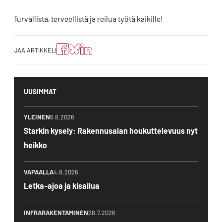
Turvallista, terveellistä ja reilua työtä kaikille!
Jaa
Jaa
Jako:
JAA ARTIKKELI
artikkeli
artikkeli
Jaa
Facebookissa
Blueskyssa
artikkeli
LinkedIn:ssä
UUSIMMAT
YLEINEN
6.8.2026
Starkin kysely: Rakennusalan houkuttelevuus nyt
heikko
VAPAALLA
4.8.2026
Letka-ajoa ja kisailua
INFRARAKENTAMINEN
28.7.2026