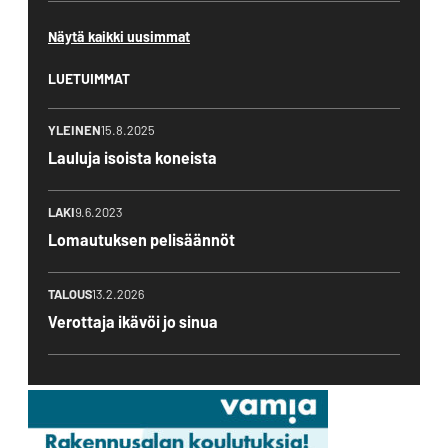
Näytä kaikki uusimmat
LUETUIMMAT
YLEINEN
15.8.2025
Lauluja isoista koneista
LAKI
9.6.2023
Lomautuksen pelisäännöt
TALOUS
13.2.2026
Verottaja ikävöi jo sinua