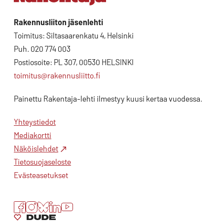
Rakennusliiton jäsenlehti
Toimitus: Siltasaarenkatu 4, Helsinki
Puh. 020 774 003
Postiosoite: PL 307, 00530 HELSINKI
toimitus@rakennusliitto.fi
Painettu Rakentaja-lehti ilmestyy kuusi kertaa vuodessa.
Yhteystiedot
Mediakortti
Näköislehdet
Tietosuojaseloste
Evästeasetukset
Facebook
Instagram
Bluesky
LinkedIn
YouTube