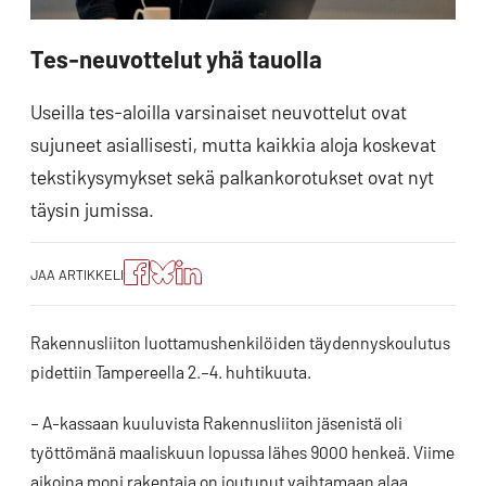
Tes-neuvottelut yhä tauolla
Useilla tes-aloilla varsinaiset neuvottelut ovat
sujuneet asiallisesti, mutta kaikkia aloja koskevat
tekstikysymykset sekä palkankorotukset ovat nyt
täysin jumissa.
Jaa
Jaa
Jako:
JAA ARTIKKELI
artikkeli
artikkeli
Jaa
Facebookissa
Blueskyssa
artikkeli
LinkedIn:ssä
Rakennusliiton luottamushenkilöiden täydennyskoulutus
pidettiin Tampereella 2.–4. huhtikuuta.
– A-kassaan kuuluvista Rakennusliiton jäsenistä oli
työttömänä maaliskuun lopussa lähes 9000 henkeä. Viime
aikoina moni rakentaja on joutunut vaihtamaan alaa.