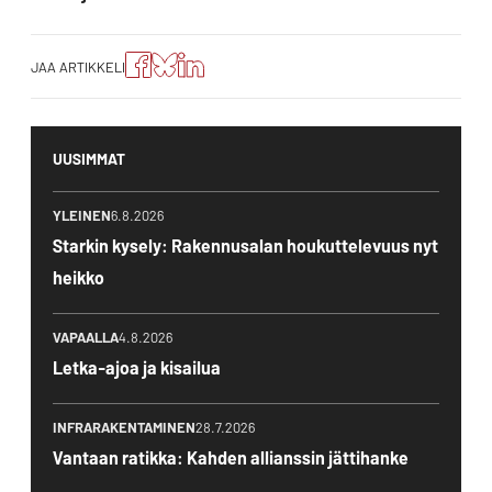
Jaa
Jaa
Jako:
JAA ARTIKKELI
artikkeli
artikkeli
Jaa
Facebookissa
Blueskyssa
artikkeli
LinkedIn:ssä
UUSIMMAT
YLEINEN
6.8.2026
Starkin kysely: Rakennusalan houkuttelevuus nyt
heikko
VAPAALLA
4.8.2026
Letka-ajoa ja kisailua
INFRARAKENTAMINEN
28.7.2026
Vantaan ratikka: Kahden allianssin jättihanke