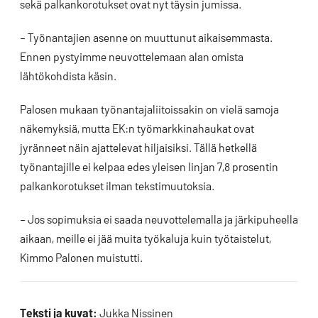
sekä palkankorotukset ovat nyt täysin jumissa.
– Työnantajien asenne on muuttunut aikaisemmasta.
Ennen pystyimme neuvottelemaan alan omista
lähtökohdista käsin.
Palosen mukaan työnantajaliitoissakin on vielä samoja
näkemyksiä, mutta EK:n työmarkkinahaukat ovat
jyränneet näin ajattelevat hiljaisiksi. Tällä hetkellä
työnantajille ei kelpaa edes yleisen linjan 7,8 prosentin
palkankorotukset ilman tekstimuutoksia.
– Jos sopimuksia ei saada neuvottelemalla ja järkipuheella
aikaan, meille ei jää muita työkaluja kuin työtaistelut,
Kimmo Palonen muistutti.
Teksti ja kuvat:
Jukka Nissinen