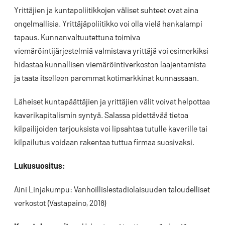
Yrittäjien ja kuntapoliitikkojen väliset suhteet ovat aina
ongelmallisia. Yrittäjäpoliitikko voi olla vielä hankalampi
tapaus. Kunnanvaltuutettuna toimiva
viemäröintijärjestelmiä valmistava yrittäjä voi esimerkiksi
hidastaa kunnallisen viemäröintiverkoston laajentamista
ja taata itselleen paremmat kotimarkkinat kunnassaan.
Läheiset kuntapäättäjien ja yrittäjien välit voivat helpottaa
kaverikapitalismin syntyä. Salassa pidettävää tietoa
kilpailijoiden tarjouksista voi lipsahtaa tutulle kaverille tai
kilpailutus voidaan rakentaa tuttua firmaa suosivaksi.
Lukusuositus:
Aini Linjakumpu: Vanhoillislestadiolaisuuden taloudelliset
verkostot (Vastapaino, 2018)