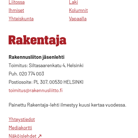
Liitossa
Laki
Ihmiset
Kolumnit
Yhteiskunta
Vapaalla
Rakennusliiton jäsenlehti
Toimitus: Siltasaarenkatu 4, Helsinki
Puh. 020 774 003
Postiosoite: PL 307, 00530 HELSINKI
toimitus@rakennusliitto.fi
Painettu Rakentaja-lehti ilmestyy kuusi kertaa vuodessa.
Yhteystiedot
Mediakortti
Näköislehdet