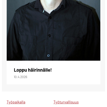
Loppu häirinnälle!
10.4.2026
Työpaikalla
Työturvallisuus