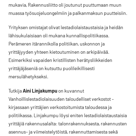
mukavia, Rakennusliitto oli joutunut puuttumaan muun
muassa työsuojeluongelmiin ja palkanmaksun puutteisiin.
Yrityksen omistajat olivat lestadiolaistaustaisia ja heidän
lähisukulaisiaan oli mukana kunnallispolitiikassa.
Perämeren itärannikolla politiikan, uskonnon ja
yrittäjyyden yhteen kietoutuminen on arkipäivää.
Esimerkiksi vapaiden kristillisten herätysliikkeiden
yrittäjäjäseniä on kutsuttu puolileikillisesti
mersulähetykseksi.
Tutkija
Aini Linjakumpu
on kuvannut
Vanhoillislestadiolaisuuden taloudelliset verkostot -
kirjassaan yrittäjien verkostoitumista taloudessa ja
politiikassa. Linjakumpu löysi eniten lestadiolaistaustaisia
yrittäjiä rakennusalalta: talonrakennuksesta, rakennusten
asennus- ja viimeistelytöistä, rakennuttamisesta sekä