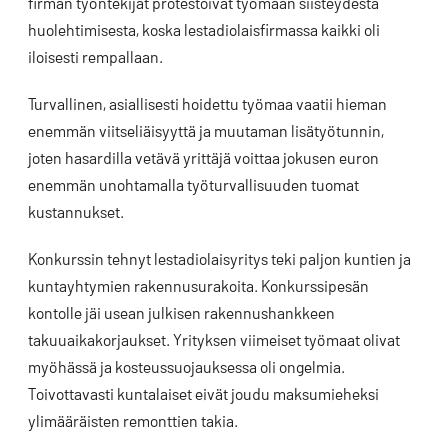
firman työntekijät protestoivat työmaan siisteydestä
huolehtimisesta, koska lestadiolaisfirmassa kaikki oli
iloisesti rempallaan.
Turvallinen, asiallisesti hoidettu työmaa vaatii hieman
enemmän viitseliäisyyttä ja muutaman lisätyötunnin,
joten hasardilla vetävä yrittäjä voittaa jokusen euron
enemmän unohtamalla työturvallisuuden tuomat
kustannukset.
Konkurssin tehnyt lestadiolaisyritys teki paljon kuntien ja
kuntayhtymien rakennusurakoita. Konkurssipesän
kontolle jäi usean julkisen rakennushankkeen
takuuaikakorjaukset. Yrityksen viimeiset työmaat olivat
myöhässä ja kosteussuojauksessa oli ongelmia.
Toivottavasti kuntalaiset eivät joudu maksumieheksi
ylimääräisten remonttien takia.