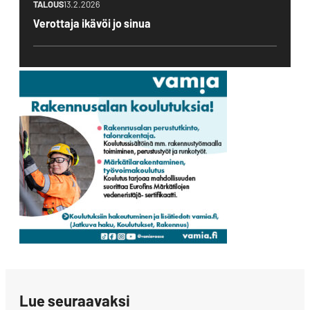
TALOUS
13.2.2026
Verottaja ikävöi jo sinua
Lue seuraavaksi