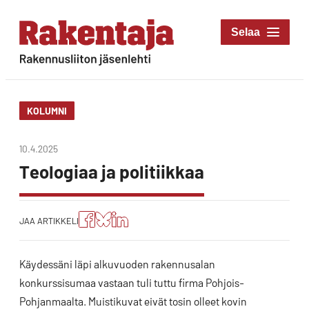
Siirry
suoraan
Rakentaja-lehti
sisältöön
Rakennusliiton
jäsenlehti
KOLUMNI
10.4.2025
Teologiaa ja politiikkaa
Jaa
Jaa
Jako:
JAA ARTIKKELI
artikkeli
artikkeli
Jaa
Facebookissa
Blueskyssa
artikkeli
LinkedIn:ssä
Käydessäni läpi alkuvuoden rakennusalan
konkurssisumaa vastaan tuli tuttu firma Pohjois-
Pohjanmaalta. Muistikuvat eivät tosin olleet kovin