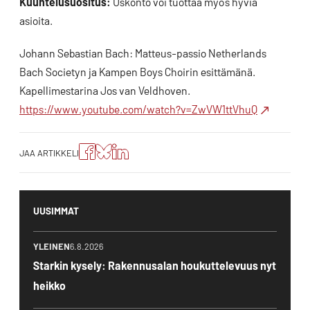
Kuuntelusuositus:
Uskonto voi tuottaa myös hyviä
asioita.
Johann Sebastian Bach: Matteus-passio Netherlands
Bach Societyn ja Kampen Boys Choirin esittämänä.
Kapellimestarina Jos van Veldhoven.
https://www.youtube.com/watch?v=ZwVW1ttVhuQ
Jaa
Jaa
Jako:
JAA ARTIKKELI
artikkeli
artikkeli
Jaa
Facebookissa
Blueskyssa
artikkeli
LinkedIn:ssä
UUSIMMAT
YLEINEN
6.8.2026
Starkin kysely: Rakennusalan houkuttelevuus nyt
heikko