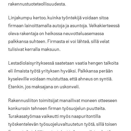
rakennustuoteteollisuudesta.
Linjakumpu kertoo, kuinka työntekijä voidaan sitoa
firmaan lainoittamalla autoja ja asuntoja. Velkakierteessä
oleva rakentaja on heikossa neuvotteluasemassa
palkkansa suhteen. Firmasta ei voi lähteä, sillä velat
tulisivat kerralla maksuun.
Lestadiolaisyrityksessä saatetaan vaatia hengen talkoita
eli ilmaista työtä yrityksen hyväksi. Palkkansa perään
kyseleville voidaan muistuttaa, että ahneus on syntiä.
Etenkin, jos maksajana on uskonveli.
Rakennusliiton toimitsijat manailivat moneen otteeseen
konkurssin tehneen firman työsuojelun puutteita.
Turakasatyömaa vaikeutti myös naapuritontilla
työskentelevän työsuojeluvaltuutetun työtä, sillä toisen