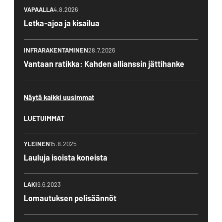
VAPAALLA
4.8.2026
Letka-ajoa ja kisailua
INFRARAKENTAMINEN
28.7.2026
Vantaan ratikka: Kahden allianssin jättihanke
Näytä kaikki uusimmat
LUETUIMMAT
YLEINEN
15.8.2025
Lauluja isoista koneista
LAKI
9.6.2023
Lomautuksen pelisäännöt