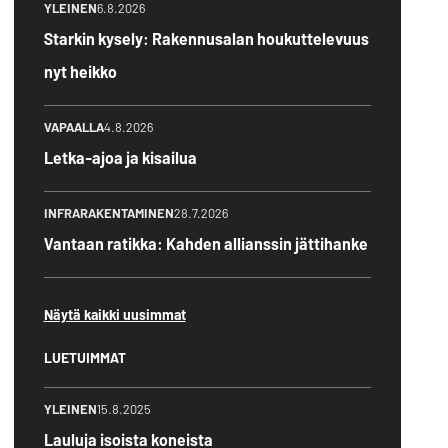
YLEINEN
6.8.2026
Starkin kysely: Rakennusalan houkuttelevuus
nyt heikko
VAPAALLA
4.8.2026
Letka-ajoa ja kisailua
INFRARAKENTAMINEN
28.7.2026
Vantaan ratikka: Kahden allianssin jättihanke
Näytä kaikki uusimmat
LUETUIMMAT
YLEINEN
15.8.2025
Lauluja isoista koneista