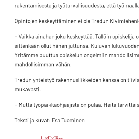
rakentamisesta ja työturvallisuudesta, että työmaalla
Opintojen keskeyttäminen ei ole Tredun Kivimiehenk
– Vaikka ainahan joku keskeyttää. Tällöin opiskelija
sittenkään ollut hänen juttunsa. Kuluvan lukuvuoden 
Yritämme puuttua opiskelun ongelmiin mahdollisimma
mahdollisimman vähän.
Tredun yhteistyö rakennusliikkeiden kanssa on tiivist
mukavasti.
– Mutta työpaikkaohjaajista on pulaa. Heitä tarvitt
Teksti ja kuvat: Esa Tuominen