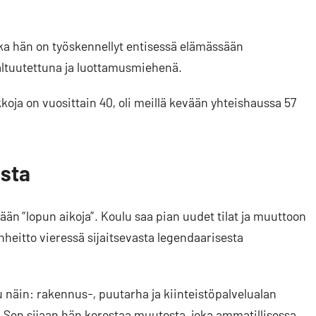
ka hän on työskennellyt entisessä elämässään
altuutettuna ja luottamusmiehenä.
ikkoja on vuosittain 40, oli meillä kevään yhteishaussa 57
ista
n ”lopun aikoja”. Koulu saa pian uudet tilat ja muuttoon
eitto vieressä sijaitsevasta legendaarisesta
 näin: rakennus-, puutarha ja kiinteistöpalvelualan
a. Sen sijaan hän korostaa muutosta, joka ammatillisessa