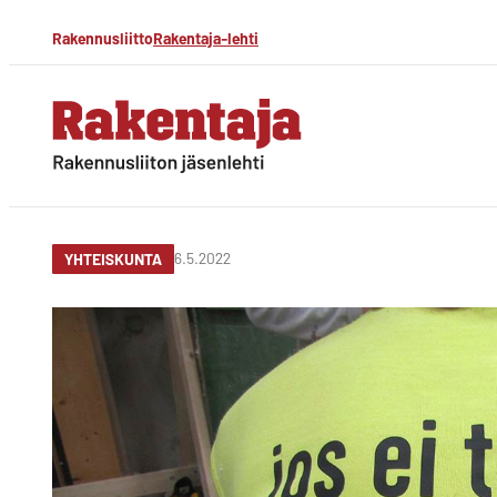
Siirry
Rakennusliitto
Rakentaja-lehti
suoraan
sisältöön
Rakentaja-lehti
Rakennusliiton
jäsenlehti
6.5.2022
YHTEISKUNTA