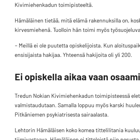
Kivimiehenkadun toimipisteeltä.
Hämäläinen tietää, mitä elämä rakennuksilla on, kos
kirvesmiehenä. Tuolloin hän toimi myös työsuojeluv
– Meillä ei ole puutetta opiskelijoista. Kun aloituspa
ensisijaista hakijaa. Yhteensä hakijoita oli yli 200.
Ei opiskella aikaa vaan osaam
Tredun Nokian Kivimiehenkadun toimipisteessä eletää
valmistaudutaan. Samalla loppuu myös karski huulenh
Pitkäniemen psykiatrisesta sairaalasta.
Lehtorin Hämäläisen koko komea tittelilitania kuuluu
tiimivastaava. Hämäläinen ei titteleistä niin perust