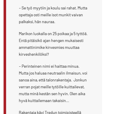
– Se työ myytiin ja koulu sai rahat. Mutta
opettaja osti meille isot munkit vaivan
palkaksi, hän nauraa.
Marikon luokalla on 25 poikaa ja 5 tyttöä.
Entä pitäisikö ajan hengen mukaisesti
ammattinimike kirvesmies muuttaa
kirveshenkilöksi?
– Perinteinen nimi ei haittaa minua.
Mutta jos haluaa neutraalin ilmaisun, voi
sanoa aina, että talonrakentaja. Jonkun
verran pojat meille tytöille kuittailevat,
mutta minä kestän sen hyvin. Olen aika
hyvä kuittailemaan takaisin…
Rakentaja kävi Tredun toimipisteellä