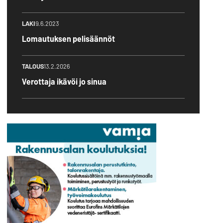
LAKI
9.6.2023
Lomautuksen pelisäännöt
TALOUS
13.2.2026
Verottaja ikävöi jo sinua