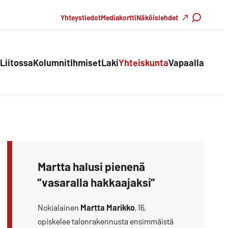
Haku
Yhteystiedot
Mediakortti
Näköislehdet
Liitossa
Kolumnit
Ihmiset
Laki
Yhteiskunta
Vapaalla
Martta halusi pienenä
”vasaralla hakkaajaksi”
Nokialainen
Martta Marikko
, 16,
opiskelee talonrakennusta ensimmäistä