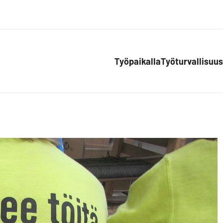
Työpaikalla
Työturvallisuus