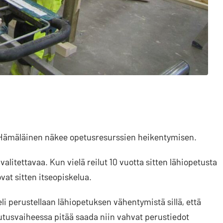
 Hämäläinen näkee opetusresurssien heikentymisen.
litettavaa. Kun vielä reilut 10 vuotta sitten lähiopetusta
ovat sitten itseopiskelua.
i perustellaan lähiopetuksen vähentymistä sillä, että
lutusvaiheessa pitää saada niin vahvat perustiedot