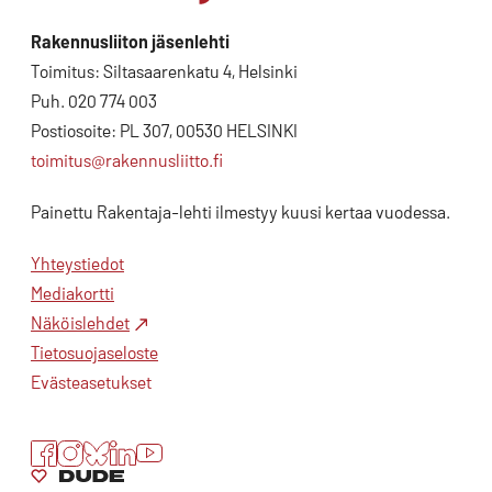
Rakennusliiton jäsenlehti
Toimitus: Siltasaarenkatu 4, Helsinki
Puh. 020 774 003
Postiosoite: PL 307, 00530 HELSINKI
toimitus@rakennusliitto.fi
Painettu Rakentaja-lehti ilmestyy kuusi kertaa vuodessa.
Yhteystiedot
Mediakortti
Näköislehdet
Tietosuojaseloste
Evästeasetukset
Facebook
Instagram
Bluesky
LinkedIn
YouTube