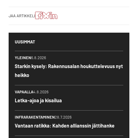
Jaa
Jaa
Jako:
JAA ARTIKKELI
artikkeli
artikkeli
Jaa
Facebookissa
Blueskyssa
artikkeli
LinkedIn:ssä
UUSIMMAT
YLEINEN
6.8.2026
Starkin kysely: Rakennusalan houkuttelevuus nyt
heikko
VAPAALLA
4.8.2026
Letka-ajoa ja kisailua
INFRARAKENTAMINEN
28.7.2026
Vantaan ratikka: Kahden allianssin jättihanke