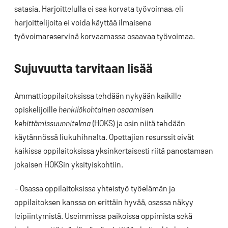
satasia. Harjoittelulla ei saa korvata työvoimaa, eli
harjoittelijoita ei voida käyttää ilmaisena
työvoimareservinä korvaamassa osaavaa työvoimaa.
Sujuvuutta tarvitaan lisää
Ammattioppilaitoksissa tehdään nykyään kaikille
opiskelijoille
henkilökohtainen osaamisen
kehittämissuunnitelma
(HOKS) ja osin niitä tehdään
käytännössä liukuhihnalta. Opettajien resurssit eivät
kaikissa oppilaitoksissa yksinkertaisesti riitä panostamaan
jokaisen HOKSin yksityiskohtiin.
– Osassa oppilaitoksissa yhteistyö työelämän ja
oppilaitoksen kanssa on erittäin hyvää, osassa näkyy
leipiintymistä. Useimmissa paikoissa oppimista sekä