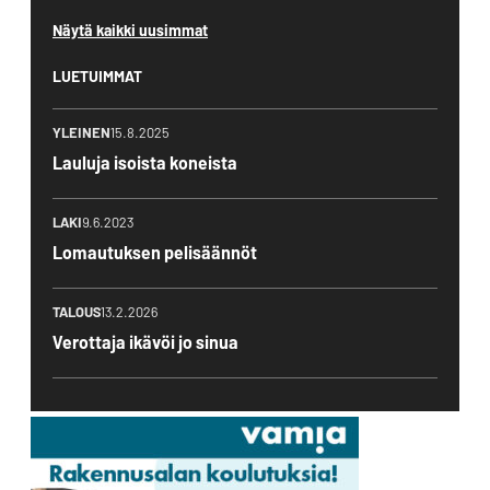
Näytä kaikki uusimmat
LUETUIMMAT
YLEINEN
15.8.2025
Lauluja isoista koneista
LAKI
9.6.2023
Lomautuksen pelisäännöt
TALOUS
13.2.2026
Verottaja ikävöi jo sinua