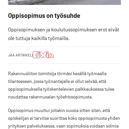
Oppisopimus on työsuhde
Oppisopimuksen ja koulutussopimuksen erot eivät
ole tuttuja kaikilla työmailla.
Jaa
Jaa
Jako:
JAA ARTIKKELI
artikkeli
artikkeli
Jaa
Facebookissa
Blueskyssa
artikkeli
LinkedIn:ssä
Rakennusliiton toimitsija törmäsi kesällä työmaalla
tilanteeseen, jossa työnantajalle ei ollut selvää, että
oppisopimuksella työskentelevien palkkauksessa tulee
noudattaa rakennusalan työehtosopimusta.
Oppisopimus muuttui joitakin vuosia sitten siten, että
opiskelijan ei tarvitse suorittaa koko oppisopimusta yhden
yrityksen palveluksessa, vaan sopimuksia voidaan solmia