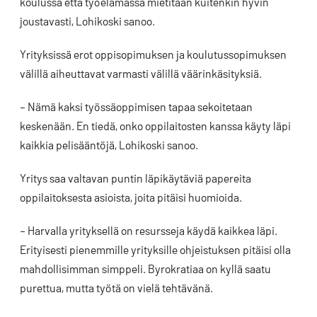
koulussa että työelämässä mietitään kuitenkin hyvin
joustavasti, Lohikoski sanoo.
Yrityksissä erot oppisopimuksen ja koulutussopimuksen
välillä aiheuttavat varmasti välillä väärinkäsityksiä.
– Nämä kaksi työssäoppimisen tapaa sekoitetaan
keskenään. En tiedä, onko oppilaitosten kanssa käyty läpi
kaikkia pelisääntöjä, Lohikoski sanoo.
Yritys saa valtavan puntin läpikäytäviä papereita
oppilaitoksesta asioista, joita pitäisi huomioida.
– Harvalla yrityksellä on resursseja käydä kaikkea läpi.
Erityisesti pienemmille yrityksille ohjeistuksen pitäisi olla
mahdollisimman simppeli. Byrokratiaa on kyllä saatu
purettua, mutta työtä on vielä tehtävänä.