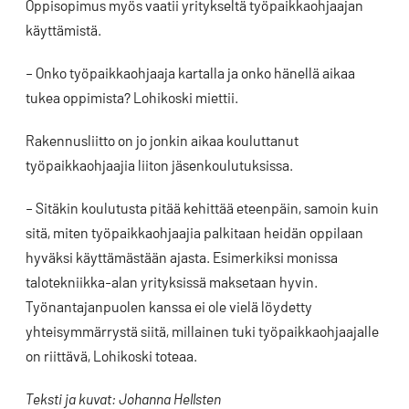
Oppisopimus myös vaatii yritykseltä työpaikkaohjaajan
käyttämistä.
– Onko työpaikkaohjaaja kartalla ja onko hänellä aikaa
tukea oppimista? Lohikoski miettii.
Rakennusliitto on jo jonkin aikaa kouluttanut
työpaikkaohjaajia liiton jäsenkoulutuksissa.
– Sitäkin koulutusta pitää kehittää eteenpäin, samoin kuin
sitä, miten työpaikkaohjaajia palkitaan heidän oppilaan
hyväksi käyttämästään ajasta. Esimerkiksi monissa
talotekniikka-alan yrityksissä maksetaan hyvin.
Työnantajanpuolen kanssa ei ole vielä löydetty
yhteisymmärrystä siitä, millainen tuki työpaikkaohjaajalle
on riittävä, Lohikoski toteaa.
Teksti ja kuvat: Johanna Hellsten