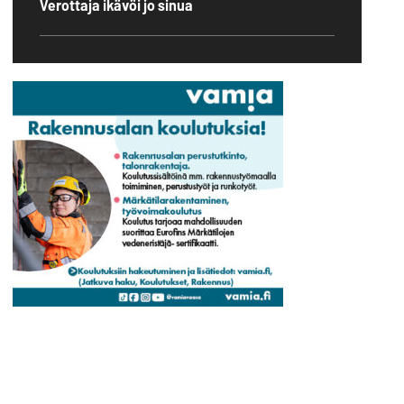
Verottaja ikävöi jo sinua