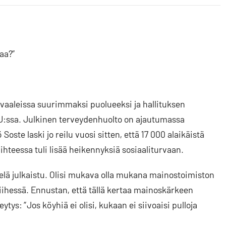
aa?”
vaaleissa suurimmaksi puolueeksi ja hallituksen
 EU:ssa. Julkinen terveydenhuolto on ajautumassa
Soste laski jo reilu vuosi sitten, että 17 000 alaikäistä
ihteessa tuli lisää heikennyksiä sosiaaliturvaan.
elä julkaistu. Olisi mukava olla mukana mainostoimiston
iihessä. Ennustan, että tällä kertaa mainoskärkeen
eytys: ”Jos köyhiä ei olisi, kukaan ei siivoaisi pulloja