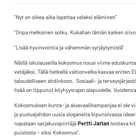
Facebookissa
Blueskyssa
artikkeli
LinkedIn:ssä
”Nyt on oikea aika lopettaa velaksi eläminen”
”Onpa melkoinen sotku. Kukahan tämän kaiken siivo
”Lisää hyvinvointia ja vähemmän syrjäytymistä”
Näillä iskulauseilla kokoomus nousi viime eduskunta
vetäjäksi. Tällä hetkellä valtionvelka kasvaa eniten
taloudelliseen ahdinkoon. Sosiaali- ja terveysjärjestö 
lisää on tippunut köyhyysrajan alapuolelle. Vuodenva
Kokoomuksen kunta- ja aluevaalikampanjaa ei ole vi
ja puoluejohdon uusia sloganeita kipunoivassa idear
napataan sarjakuvapiirtäjä
Pertti Jarlan
loistava kit
puistosta – siksi Kokoomus”.