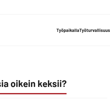
Työpaikalla
Työturvallisuus
ia oikein keksii?