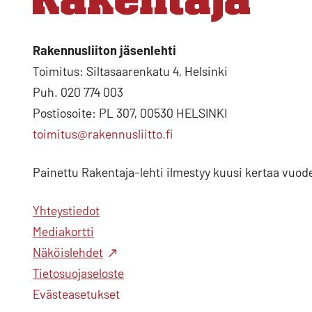
Rakennusliiton jäsenlehti
Toimitus: Siltasaarenkatu 4, Helsinki
Puh. 020 774 003
Postiosoite: PL 307, 00530 HELSINKI
toimitus@rakennusliitto.fi
Painettu Rakentaja-lehti ilmestyy kuusi kertaa vuod
Yhteystiedot
Mediakortti
Näköislehdet
Tietosuojaseloste
Evästeasetukset