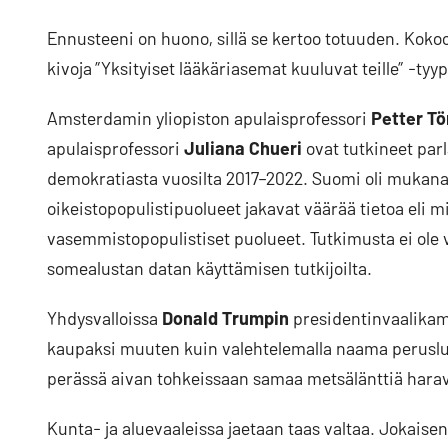
Ennusteeni on huono, sillä se kertoo totuuden. Kok
kivoja ”Yksityiset lääkäriasemat kuuluvat teille” -tyy
Amsterdamin yliopiston apulaisprofessori
Petter T
apulaisprofessori
Juliana Chueri
ovat tutkineet par
demokratiasta vuosilta 2017–2022. Suomi oli mukana
oikeistopopulistipuolueet jakavat väärää tietoa eli
vasemmistopopulistiset puolueet. Tutkimusta ei ole vo
somealustan datan käyttämisen tutkijoilta.
Yhdysvalloissa
Donald Trumpin
presidentinvaalikamp
kaupaksi muuten kuin valehtelemalla naama perusluk
perässä aivan tohkeissaan samaa metsälänttiä hara
Kunta- ja aluevaaleissa jaetaan taas valtaa. Jokais