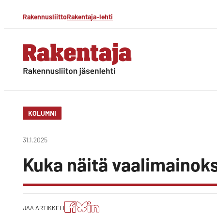
Siirry
Rakennusliitto
Rakentaja-lehti
suoraan
sisältöön
Rakentaja-lehti
Rakennusliiton
jäsenlehti
KOLUMNI
31.1.2025
Kuka näitä vaalimainoks
Jaa
Jaa
Jako:
JAA ARTIKKELI
artikkeli
artikkeli
Jaa