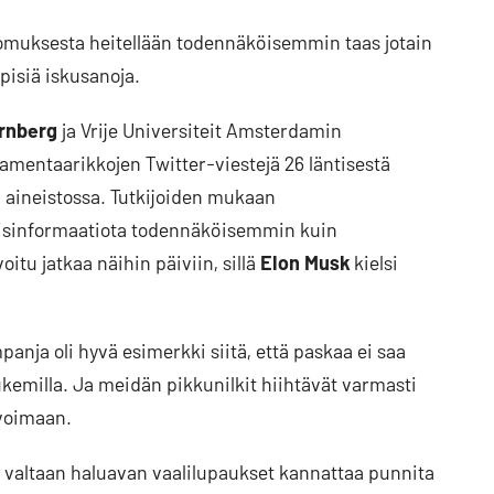
oomuksesta heitellään todennäköisemmin taas jotain
ppisiä iskusanoja.
örnberg
ja Vrije Universiteit Amsterdamin
lamentaarikkojen Twitter-viestejä 26 läntisestä
 aineistossa. Tutkijoiden mukaan
 misinformaatiota todennäköisemmin kuin
itu jatkaa näihin päiviin, sillä
Elon Musk
kielsi
anja oli hyvä esimerkki siitä, että paskaa ei saa
emilla. Ja meidän pikkunilkit hiihtävät varmasti
voimaan.
en valtaan haluavan vaalilupaukset kannattaa punnita