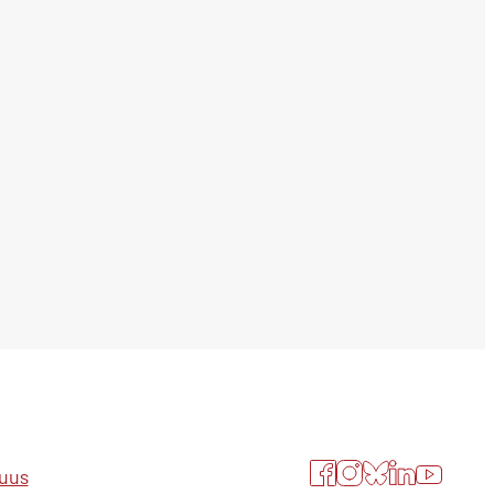
Facebook
Instagram
Bluesky
LinkedIn
YouTube
suus