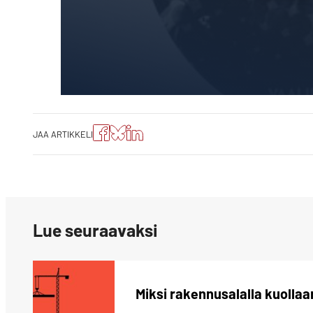
Jaa
Jaa
Jako:
JAA ARTIKKELI
artikkeli
artikkeli
Jaa
Facebookissa
Blueskyssa
artikkeli
LinkedIn:ssä
Lue seuraavaksi
Miksi rakennusalalla kuollaa