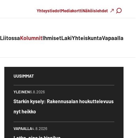
Haku
Yhteystiedot
Mediakortti
Näköislehdet
Liitossa
Kolumnit
Ihmiset
Laki
Yhteiskunta
Vapaalla
UUSIMMAT
YLEINEN
6.8.2026
Starkin kysely: Rakennusalan houkuttelevuus
nyt heikko
VAPAALLA
4.8.2026
Letka-ajoa ja kisailua