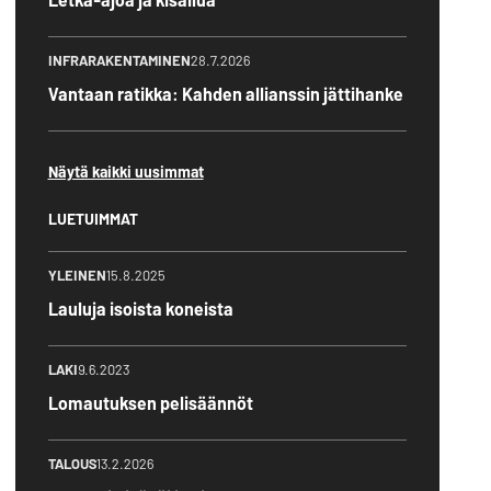
INFRARAKENTAMINEN
28.7.2026
Vantaan ratikka: Kahden allianssin jättihanke
Näytä kaikki uusimmat
LUETUIMMAT
YLEINEN
15.8.2025
Lauluja isoista koneista
LAKI
9.6.2023
Lomautuksen pelisäännöt
TALOUS
13.2.2026