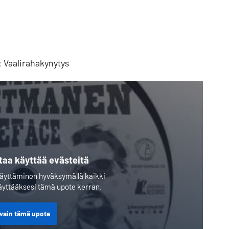
 Vaalirahakynytys
taa käyttää evästeitä
 näyttäminen hyväksymällä kaikki
 näyttääksesi tämä upote kerran.
 vain tämä upote