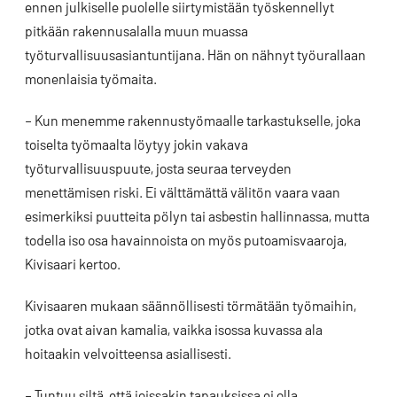
ennen julkiselle puolelle siirtymistään työskennellyt
pitkään rakennusalalla muun muassa
työturvallisuusasiantuntijana. Hän on nähnyt työurallaan
monenlaisia työmaita.
– Kun menemme rakennustyömaalle tarkastukselle, joka
toiselta työmaalta löytyy jokin vakava
työturvallisuuspuute, josta seuraa terveyden
menettämisen riski. Ei välttämättä välitön vaara vaan
esimerkiksi puutteita pölyn tai asbestin hallinnassa, mutta
todella iso osa havainnoista on myös putoamisvaaroja,
Kivisaari kertoo.
Kivisaaren mukaan säännöllisesti törmätään työmaihin,
jotka ovat aivan kamalia, vaikka isossa kuvassa ala
hoitaakin velvoitteensa asiallisesti.
– Tuntuu siltä, että joissakin tapauksissa ei olla