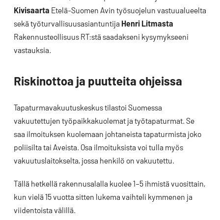
Kivisaarta
Etelä-Suomen Avin työsuojelun vastuualueelta
sekä työturvallisuusasiantuntija
Henri Litmasta
Rakennusteollisuus RT:stä saadakseni kysymykseeni
vastauksia.
Riskinottoa ja puutteita ohjeissa
Tapaturmavakuutuskeskus tilastoi Suomessa
vakuutettujen työpaikkakuolemat ja työtapaturmat. Se
saa ilmoituksen kuolemaan johtaneista tapaturmista joko
poliisilta tai Aveista. Osa ilmoituksista voi tulla myös
vakuutuslaitokselta, jossa henkilö on vakuutettu.
Tällä hetkellä rakennusalalla kuolee 1–5 ihmistä vuosittain,
kun vielä 15 vuotta sitten lukema vaihteli kymmenen ja
viidentoista välillä.