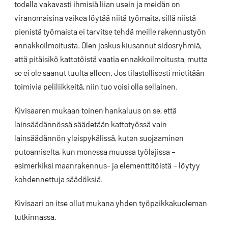
todella vakavasti ihmisiä liian usein ja meidän on
viranomaisina vaikea löytää niitä työmaita, sillä niistä
pienistä työmaista ei tarvitse tehdä meille rakennustyön
ennakkoilmoitusta. Olen joskus kiusannut sidosryhmiä,
että pitäisikö kattotöistä vaatia ennakkoilmoitusta, mutta
se ei ole saanut tuulta alleen. Jos tilastollisesti mietitään
toimivia peliliikkeitä, niin tuo voisi olla sellainen.
Kivisaaren mukaan toinen hankaluus on se, että
lainsäädännössä säädetään kattotyössä vain
lainsäädännön yleispykälissä, kuten suojaaminen
putoamiselta, kun monessa muussa työlajissa –
esimerkiksi maanrakennus- ja elementtitöistä – löytyy
kohdennettuja säädöksiä.
Kivisaari on itse ollut mukana yhden työpaikkakuoleman
tutkinnassa.