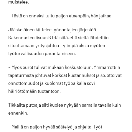
muistelee.
– Tästä on onneksi tultu paljon eteenpäin, hän jatkaa.
Jääskeläinen kiittelee työnantajien järjestöä
Rakennusteollisuus RT:tä siitä, että sieltä lähdettiin
sitouttamaan yritysjohtoa – ylimpiä oksia myöten –
työturvallisuuden parantamiseen.
– Myös eurot tulivat mukaan keskusteluun. Ymmärrettiin
tapaturmista johtuvat korkeat kustannukset ja se, etteivät
onnettomuudet ja kuolemat työpaikalla sovi
häiriöttömään tuotantoon.
Tikkailta putoaja silti kuolee nykyään samalla tavalla kuin
ennenkin.
– Meillä on paljon hyvää säätelyä ja ohjeita. Työt