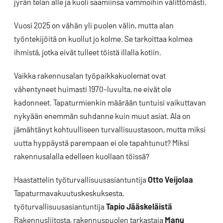
jyrän telan alle ja kuoli saamiinsa vammoihin välittömästi.
Vuosi 2025 on vähän yli puolen välin, mutta alan
työntekijöitä on kuollut jo kolme. Se tarkoittaa kolmea
ihmistä, jotka eivät tulleet töistä illalla kotiin.
Vaikka rakennusalan työpaikkakuolemat ovat
vähentyneet huimasti 1970-luvulta, ne eivät ole
kadonneet. Tapaturmienkin määrään tuntuisi vaikuttavan
nykyään enemmän suhdanne kuin muut asiat. Ala on
jämähtänyt kohtuulliseen turvallisuustasoon, mutta miksi
uutta hyppäystä parempaan ei ole tapahtunut? Miksi
rakennusalalla edelleen kuollaan töissä?
Haastattelin työturvallisuusasiantuntija
Otto Veijolaa
Tapaturmavakuutuskeskuksesta,
työturvallisuusasiantuntija
Tapio Jääskeläistä
Rakennusliitosta, rakennuspuolen tarkastaja
Manu