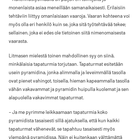
monenlaista asiaa meneillään samanaikaisesti. Erilaisiin
tehtäviin liittyy omanlaisiaan vaaroja. Vaaran kohteena voi
myös olla eri henkilö kuin se, joka sitä työtehtävää tekee;
sellainen, joka ei edes ole tietoinen siitä nimenomaisesta
vaarasta.
Litmasen mielestä toinen mahdollinen syy on siinä,
minkälaisia tapaturmia torjutaan. Tapaturmat esitetään
usein pyramidina, jonka alimmalla ja leveimmällä tasolla
ovat pienet vahingot, toisella, hieman kapeammalla tasolla
vähän vakavammat ja pyramidin huipulla kuolemat ja sen
alapuolella vakavimmat tapaturmat.
– Ja me pyrimme leikkaamaan tapaturmia koko
pyramidista tasaisesti sillä ajatuksella, että kun kaikki
tapaturmat vähenevät, se tapahtuu tasaisesti myös
ylempänä pyramidissa. Näin ei kuitenkaan välttämättä