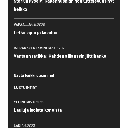
Starkin kysely: Rakennusalan houkuttelevuus nyt
heikko
VAPAALLA
4.8.2026
Letka-ajoa ja kisailua
INFRARAKENTAMINEN
28.7.2026
Vantaan ratikka: Kahden allianssin jättihanke
Näytä kaikki uusimmat
LUETUIMMAT
YLEINEN
15.8.2025
Lauluja isoista koneista
LAKI
9.6.2023