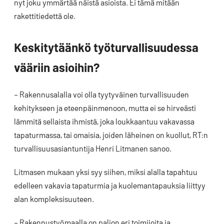
nyt joku ymmärtää näistä asioista. Ei tämä mitään
rakettitiedettä ole.
Keskitytäänkö työturvallisuudessa
vääriin asioihin?
– Rakennusalalla voi olla tyytyväinen turvallisuuden
kehitykseen ja eteenpäinmenoon, mutta ei se hirveästi
lämmitä sellaista ihmistä, joka loukkaantuu vakavassa
tapaturmassa, tai omaisia, joiden läheinen on kuollut, RT:n
turvallisuusasiantuntija Henri Litmanen sanoo.
Litmasen mukaan yksi syy siihen, miksi alalla tapahtuu
edelleen vakavia tapaturmia ja kuolemantapauksia liittyy
alan kompleksisuuteen.
– Rakennustyömaalla on paljon eri toimijoita ja