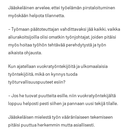
Jääskeläinen arvelee, ettei työelämän pirstaloituminen
myöskään helpota tilannetta.
– Työmaan päätoteuttajan vahdittavaksi jää kaikki, vaikka
aliurakoitsijoilla olisi omatkin työnjohtajat, joiden pitäisi
myös hoitaa työhön tehtävää perehdytystä ja työn
aikaista ohjausta.
Kun ajatellaan vuokratyöntekijöitä ja ulkomaalaisia
työntekijöitä, mikä on kynnys tuoda
työturvallisuuspuuteet esiin?
– Jos he tuovat puutteita esille, niin vuokratyöntekijältä
loppuu helposti pesti siihen ja pannaan uusi tekijä tilalle.
Jääskeläisen mielestä työn vääränlaiseen tekemiseen
pitäisi puuttua herkemmin mutta asiallisesti.