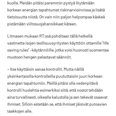
kuolla. Meidän pitäisi paremmin pystyä löytämään
korkean energian tapahtumat riskinarvioinnissa ja lisätä
tietoisuutta niistä. On vain niin paljon helpompaa käskeä
pistämään viiltosuojahansikkaat käteen.
Litmasen mukaan RT:ssä pohditaan tällä hetkellä
vastinetta isojen teollisuusyritysten käyttöön ottamille ”life
saving rules” -käytännöille, jotka voisi huonosti suomentaa
muotoon hengen pelastavat säännöt.
– Itse käyttäisin sanaa kontrollit. Mutta näillä
yksinkertaisilla kontrolleilla puututtaisiin juuri korkean
energian tapahtumiin. Meillä pitäisi olla vedenpitävä
kontrolli huolehtia esimerkiksi siitä, että nostot tehdään
aina turvallisesti, oikealla kalustolla ja sen tekevät osaavat
ihmiset. Silloin estetään se, että ihmiset jäisivät putoavien
taakkojen alle.