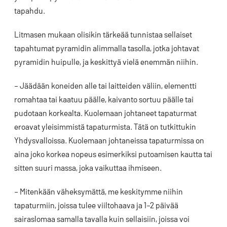
tapahdu.
Litmasen mukaan olisikin tärkeää tunnistaa sellaiset
tapahtumat pyramidin alimmalla tasolla, jotka johtavat
pyramidin huipulle, ja keskittyä vielä enemmän niihin.
– Jäädään koneiden alle tai laitteiden väliin, elementti
romahtaa tai kaatuu päälle, kaivanto sortuu päälle tai
pudotaan korkealta. Kuolemaan johtaneet tapaturmat
eroavat yleisimmistä tapaturmista. Tätä on tutkittukin
Yhdysvalloissa. Kuolemaan johtaneissa tapaturmissa on
aina joko korkea nopeus esimerkiksi putoamisen kautta tai
sitten suuri massa, joka vaikuttaa ihmiseen.
– Mitenkään väheksymättä, me keskitymme niihin
tapaturmiin, joissa tulee viiltohaava ja 1–2 päivää
sairaslomaa samalla tavalla kuin sellaisiin, joissa voi