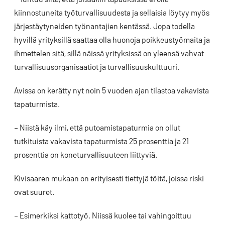
kiinnostuneita työturvallisuudesta ja sellaisia löytyy myös
järjestäytyneiden työnantajien kentässä. Jopa todella
hyvillä yrityksillä saattaa olla huonoja poikkeustyömaita ja
ihmettelen sitä, sillä näissä yrityksissä on yleensä vahvat
turvallisuusorganisaatiot ja turvallisuuskulttuuri.
Avissa on kerätty nyt noin 5 vuoden ajan tilastoa vakavista
tapaturmista.
– Niistä käy ilmi, että putoamistapaturmia on ollut
tutkituista vakavista tapaturmista 25 prosenttia ja 21
prosenttia on koneturvallisuuteen liittyviä.
Kivisaaren mukaan on erityisesti tiettyjä töitä, joissa riski
ovat suuret.
– Esimerkiksi kattotyö. Niissä kuolee tai vahingoittuu