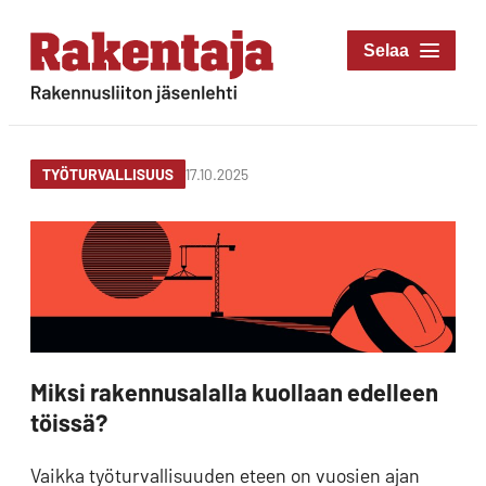
Siirry
suoraan
Rakentaja-lehti
sisältöön
Rakennusliiton
jäsenlehti
17.10.2025
TYÖTURVALLISUUS
Miksi rakennusalalla kuollaan edelleen
töissä?
Vaikka työturvallisuuden eteen on vuosien ajan