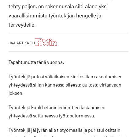
tehty paljon, on rakennusala silti alana yksi
vaarallisimmista työntekijän hengelle ja
terveydelle.
Jaa
Jaa
Jako:
JAA ARTIKKELI
artikkeli
artikkeli
Jaa
Facebookissa
Blueskyssa
artikkeli
LinkedIn:ssä
Tapahtunutta tänä vuonna:
Työntekijä putosi väliaikaisen kiertosillan rakentamisen
yhteydessä sillan kannessa olleesta aukosta virtaavaan
jokeen.
Työntekijä kuoli betonielementtien lastaamisen
yhteydessä sattuneessa työtapaturmassa.
Työntekijä jäi jyrän alle tietyömaalla ja puristui osittain