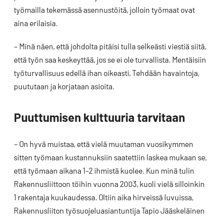
työmailla tekemässä asennustöitä, jolloin työmaat ovat
aina erilaisia.
– Minä näen, että johdolta pitäisi tulla selkeästi viestiä siitä,
että työn saa keskeyttää, jos se ei ole turvallista. Mentäisiin
työturvallisuus edellä ihan oikeasti, Tehdään havaintoja,
puututaan ja korjataan asioita.
Puuttumisen kulttuuria tarvitaan
– On hyvä muistaa, että vielä muutaman vuosikymmen
sitten työmaan kustannuksiin saatettiin laskea mukaan se,
että työmaan aikana 1–2 ihmistä kuolee. Kun minä tulin
Rakennusliittoon töihin vuonna 2003, kuoli vielä silloinkin
1 rakentaja kuukaudessa. Oltiin aika hirveissä luvuissa,
Rakennusliiton työsuojeluasiantuntija Tapio Jääskeläinen