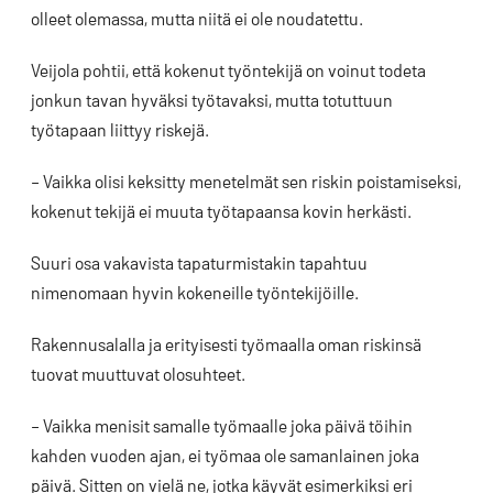
olleet olemassa, mutta niitä ei ole noudatettu.
Veijola pohtii, että kokenut työntekijä on voinut todeta
jonkun tavan hyväksi työtavaksi, mutta totuttuun
työtapaan liittyy riskejä.
– Vaikka olisi keksitty menetelmät sen riskin poistamiseksi,
kokenut tekijä ei muuta työtapaansa kovin herkästi.
Suuri osa vakavista tapaturmistakin tapahtuu
nimenomaan hyvin kokeneille työntekijöille.
Rakennusalalla ja erityisesti työmaalla oman riskinsä
tuovat muuttuvat olosuhteet.
– Vaikka menisit samalle työmaalle joka päivä töihin
kahden vuoden ajan, ei työmaa ole samanlainen joka
päivä. Sitten on vielä ne, jotka käyvät esimerkiksi eri