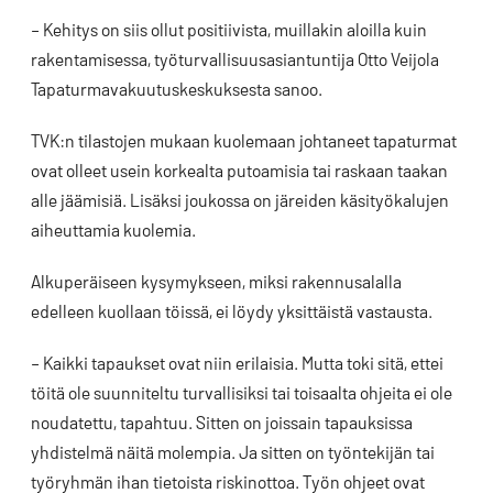
– Kehitys on siis ollut positiivista, muillakin aloilla kuin
rakentamisessa, työturvallisuusasiantuntija Otto Veijola
Tapaturmavakuutuskeskuksesta sanoo.
TVK:n tilastojen mukaan kuolemaan johtaneet tapaturmat
ovat olleet usein korkealta putoamisia tai raskaan taakan
alle jäämisiä. Lisäksi joukossa on järeiden käsityökalujen
aiheuttamia kuolemia.
Alkuperäiseen kysymykseen, miksi rakennusalalla
edelleen kuollaan töissä, ei löydy yksittäistä vastausta.
– Kaikki tapaukset ovat niin erilaisia. Mutta toki sitä, ettei
töitä ole suunniteltu turvallisiksi tai toisaalta ohjeita ei ole
noudatettu, tapahtuu. Sitten on joissain tapauksissa
yhdistelmä näitä molempia. Ja sitten on työntekijän tai
työryhmän ihan tietoista riskinottoa. Työn ohjeet ovat