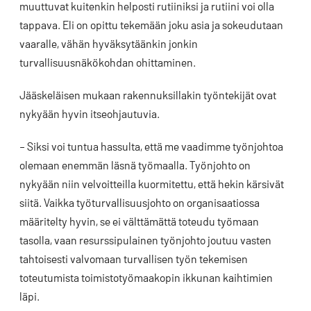
muuttuvat kuitenkin helposti rutiiniksi ja rutiini voi olla
tappava. Eli on opittu tekemään joku asia ja sokeudutaan
vaaralle, vähän hyväksytäänkin jonkin
turvallisuusnäkökohdan ohittaminen.
Jääskeläisen mukaan rakennuksillakin työntekijät ovat
nykyään hyvin itseohjautuvia.
– Siksi voi tuntua hassulta, että me vaadimme työnjohtoa
olemaan enemmän läsnä työmaalla. Työnjohto on
nykyään niin velvoitteilla kuormitettu, että hekin kärsivät
siitä. Vaikka työturvallisuusjohto on organisaatiossa
määritelty hyvin, se ei välttämättä toteudu työmaan
tasolla, vaan resurssipulainen työnjohto joutuu vasten
tahtoisesti valvomaan turvallisen työn tekemisen
toteutumista toimistotyömaakopin ikkunan kaihtimien
läpi.