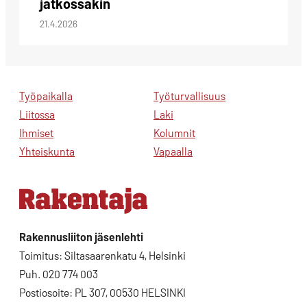
jatkossakin
21.4.2026
Työpaikalla
Työturvallisuus
Liitossa
Laki
Ihmiset
Kolumnit
Yhteiskunta
Vapaalla
Rakennusliiton jäsenlehti
Toimitus: Siltasaarenkatu 4, Helsinki
Puh. 020 774 003
Postiosoite: PL 307, 00530 HELSINKI