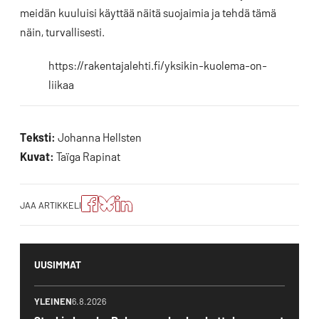
meidän kuuluisi käyttää näitä suojaimia ja tehdä tämä
näin, turvallisesti.
https://rakentajalehti.fi/yksikin-kuolema-on-
liikaa
Teksti:
Johanna Hellsten
Kuvat:
Taïga Rapinat
Jaa
Jaa
Jako:
JAA ARTIKKELI
artikkeli
artikkeli
Jaa
Facebookissa
Blueskyssa
artikkeli
LinkedIn:ssä
UUSIMMAT
YLEINEN
6.8.2026