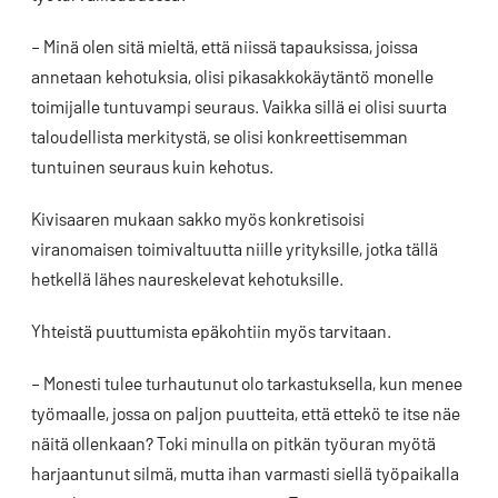
– Minä olen sitä mieltä, että niissä tapauksissa, joissa
annetaan kehotuksia, olisi pikasakkokäytäntö monelle
toimijalle tuntuvampi seuraus. Vaikka sillä ei olisi suurta
taloudellista merkitystä, se olisi konkreettisemman
tuntuinen seuraus kuin kehotus.
Kivisaaren mukaan sakko myös konkretisoisi
viranomaisen toimivaltuutta niille yrityksille, jotka tällä
hetkellä lähes naureskelevat kehotuksille.
Yhteistä puuttumista epäkohtiin myös tarvitaan.
– Monesti tulee turhautunut olo tarkastuksella, kun menee
työmaalle, jossa on paljon puutteita, että ettekö te itse näe
näitä ollenkaan? Toki minulla on pitkän työuran myötä
harjaantunut silmä, mutta ihan varmasti siellä työpaikalla