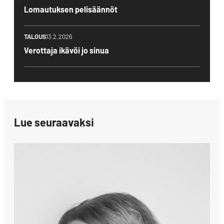
Lomautuksen pelisäännöt
TALOUS
13.2.2026
Verottaja ikävöi jo sinua
Lue seuraavaksi