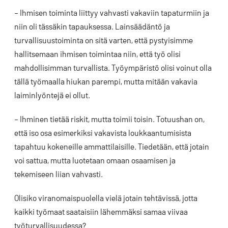
– Ihmisen toiminta liittyy vahvasti vakaviin tapaturmiin ja
niin oli tässäkin tapauksessa. Lainsäädäntö ja
turvallisuustoiminta on sitä varten, että pystyisimme
hallitsemaan ihmisen toimintaa niin, että työ olisi
mahdollisimman turvallista. Työympäristö olisi voinut olla
tällä työmaalla hiukan parempi, mutta mitään vakavia
laiminlyöntejä ei ollut.
– Ihminen tietää riskit, mutta toimii toisin. Totuushan on,
että iso osa esimerkiksi vakavista loukkaantumisista
tapahtuu kokeneille ammattilaisille. Tiedetään, että jotain
voi sattua, mutta luotetaan omaan osaamisen ja
tekemiseen liian vahvasti.
Olisiko viranomaispuolella vielä jotain tehtävissä, jotta
kaikki työmaat saataisiin lähemmäksi samaa viivaa
työturvallisuudessa?