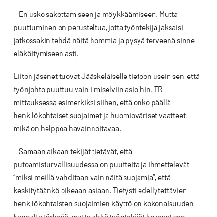
– En usko sakottamiseen ja möykkäämiseen. Mutta
puuttuminen on perusteltua, jotta työntekijä jaksaisi
jatkossakin tehdä näitä hommia ja pysyä terveenä sinne
eläköitymiseen asti.
Liiton jäsenet tuovat Jääskeläiselle tietoon usein sen, että
työnjohto puuttuu vain ilmiselviin asioihin. TR-
mittauksessa esimerkiksi siihen, että onko päällä
henkilökohtaiset suojaimet ja huomioväriset vaatteet,
mikä on helppoa havainnoitavaa.
– Samaan aikaan tekijät tietävät, että
putoamisturvallisuudessa on puutteita ja ihmettelevät
”miksi meillä vahditaan vain näitä suojamia”, että
keskitytäänkö oikeaan asiaan. Tietysti edellytettävien
henkilökohtaisten suojaimien käyttö on kokonaisuuden
kannalta tärkeää, mutta ehkä työntekijät kokevat sen