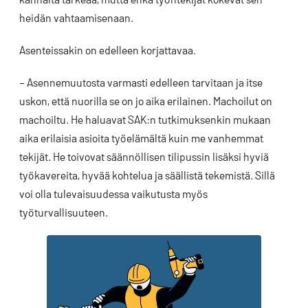
heidän vahtaamisenaan.
Asenteissakin on edelleen korjattavaa.
– Asennemuutosta varmasti edelleen tarvitaan ja itse
uskon, että nuorilla se on jo aika erilainen. Machoilut on
machoiltu. He haluavat SAK:n tutkimuksenkin mukaan
aika erilaisia asioita työelämältä kuin me vanhemmat
tekijät. He toivovat säännöllisen tilipussin lisäksi hyviä
työkavereita, hyvää kohtelua ja säällistä tekemistä. Sillä
voi olla tulevaisuudessa vaikutusta myös
työturvallisuuteen.