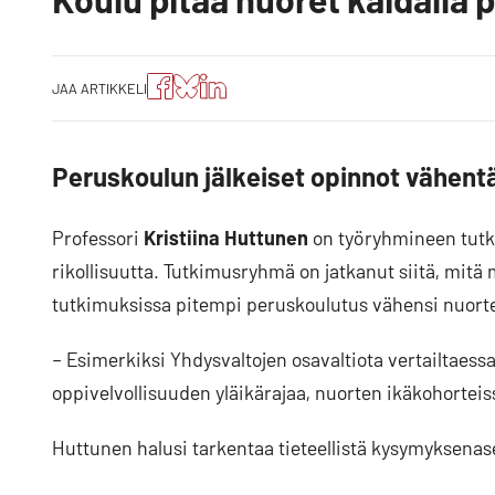
Jaa
Jaa
Jako:
JAA ARTIKKELI
artikkeli
artikkeli
Jaa
Facebookissa
Blueskyssa
artikkeli
LinkedIn:ssä
Peruskoulun jälkeiset opinnot vähent
Professori
Kristiina Huttunen
on työryhmineen tutk
rikollisuutta. Tutkimusryhmä on jatkanut siitä, mitä 
tutkimuksissa pitempi peruskoulutus vähensi nuorte
– Esimerkiksi Yhdysvaltojen osavaltiota vertailtaessa 
oppivelvollisuuden yläikärajaa, nuorten ikäkohorteis
Huttunen halusi tarkentaa tieteellistä kysymyksena