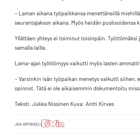
– Laman aikana työpaikkansa menettäneillä miehillä 
seurantajakson aikana. Myös heidän puolisoidensa k
Yllättäen yhteys ei toiminut toisinpäin. Työttömäksi
samalla lailla.
Lama-ajan työttömyys vaikutti myös lasten ammattiv
– Varsinkin isän työpaikan menetys vaikutti siihen, 
opinnot. Tätä ei ole aikaisemmin dokumentoitu mis
Teksti: Jukka Nissinen Kuva: Antti Kirves
Jaa
Jaa
Jako:
JAA ARTIKKELI
artikkeli
artikkeli
Jaa
Facebookissa
Blueskyssa
artikkeli