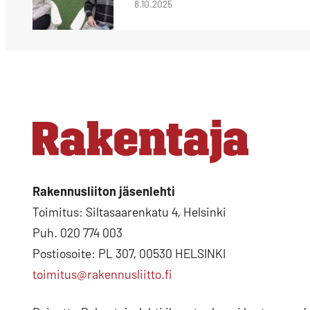
8.10.2025
Rakennusliiton jäsenlehti
Toimitus: Siltasaarenkatu 4, Helsinki
Puh. 020 774 003
Postiosoite: PL 307, 00530 HELSINKI
toimitus@rakennusliitto.fi