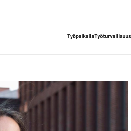
Työpaikalla
Työturvallisuus