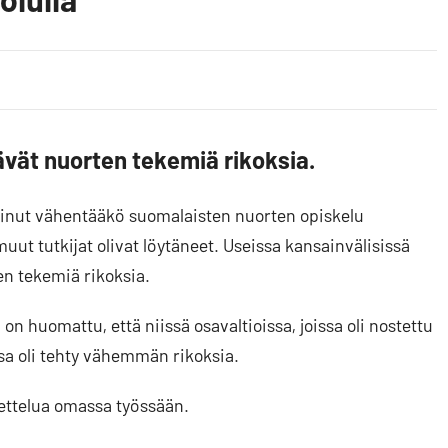
ävät nuorten tekemiä rikoksia.
inut vähentääkö suomalaisten nuorten opiskelu
muut tutkijat olivat löytäneet. Useissa kansainvälisissä
n tekemiä rikoksia.
on huomattu, että niissä osavaltioissa, joissa oli nostettu
sa oli tehty vähemmän rikoksia.
settelua omassa työssään.