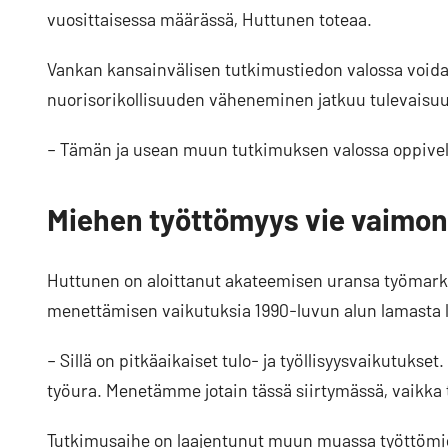
vuosittaisessa määrässä, Huttunen toteaa.
Vankan kansainvälisen tutkimustiedon valossa voida
nuorisorikollisuuden väheneminen jatkuu tulevaisu
– Tämän ja usean muun tutkimuksen valossa oppivelvo
Miehen työttömyys vie vaimo
Huttunen on aloittanut akateemisen uransa työmarkki
menettämisen vaikutuksia 1990-luvun alun lamasta l
– Sillä on pitkäaikaiset tulo- ja työllisyysvaikutuks
työura. Menetämme jotain tässä siirtymässä, vaikka
Tutkimusaihe on laajentunut muun muassa työttömie