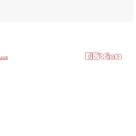
Facebook
Instagram
Bluesky
LinkedIn
YouTube
suus