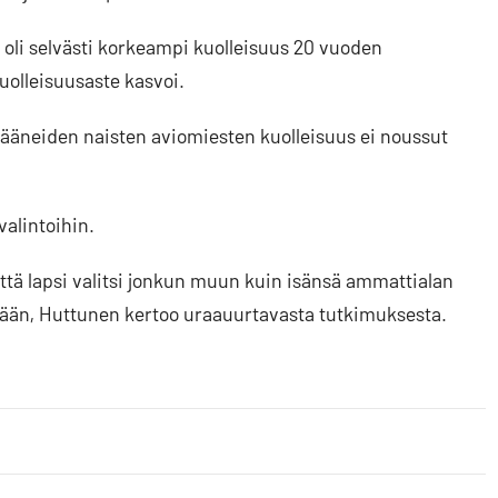
oli selvästi korkeampi kuolleisuus 20 vuoden
uolleisuusaste kasvoi.
 jääneiden naisten aviomiesten kuolleisuus ei noussut
alintoihin.
että lapsi valitsi jonkun muun kuin isänsä ammattialan
sään, Huttunen kertoo uraauurtavasta tutkimuksesta.