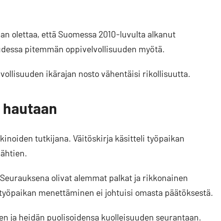
an olettaa, että Suomessa 2010-luvulta alkanut
udessa pitemmän oppivelvollisuuden myötä.
llisuuden ikärajan nosto vähentäisi rikollisuutta.
n hautaan
noiden tutkijana. Väitöskirja käsitteli työpaikan
ähtien.
et. Seurauksena olivat alemmat palkat ja rikkonainen
 työpaikan menettäminen ei johtuisi omasta päätöksestä.
n ja heidän puolisoidensa kuolleisuuden seurantaan.