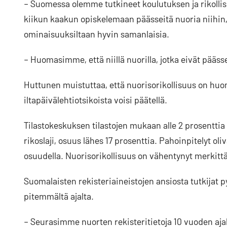
– Suomessa olemme tutkineet koulutuksen ja rikollis
kiikun kaakun opiskelemaan päässeitä nuoria niihin,
ominaisuuksiltaan hyvin samanlaisia.
– Huomasimme, että niillä nuorilla, jotka eivät pääs
Huttunen muistuttaa, että nuorisorikollisuus on hu
iltapäivälehtiotsikoista voisi päätellä.
Tilastokeskuksen tilastojen mukaan alle 2 prosenttia a
rikoslaji, osuus lähes 17 prosenttia. Pahoinpitelyt oli
osuudella. Nuorisorikollisuus on vähentynyt merkittä
Suomalaisten rekisteriaineistojen ansiosta tutkijat 
pitemmältä ajalta.
– Seurasimme nuorten rekisteritietoja 10 vuoden ajal