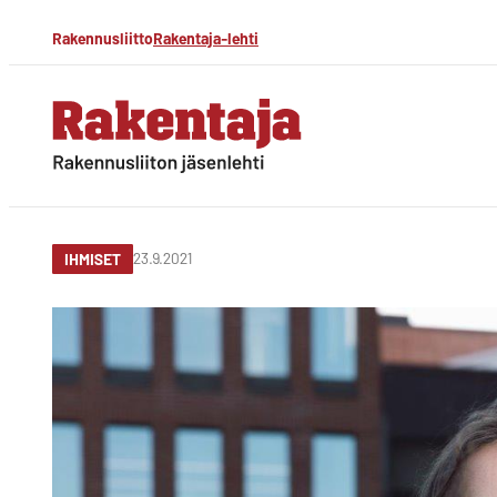
Siirry
Rakennusliitto
Rakentaja-lehti
suoraan
sisältöön
Rakentaja-lehti
Rakennusliiton
jäsenlehti
23.9.2021
IHMISET