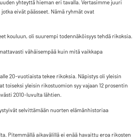
uuden yhteyttä hieman eri tavalla. Vertasimme juuri
 jotka eivät päässeet. Nämä ryhmät ovat
seet kouluun, oli suurempi todennäköisyys tehdä rikoksia.
omattavasti vähäisempää kuin mitä vaikkapa
lle 20-vuotiaista tekee rikoksia. Näpistys oli yleisin
vat toiseksi yleisin rikostuomion syy vajaan 12 prosentin
västi 2010-luvulta lähtien.
pystyivät selvittämään nuorten elämänhistoriaa
ta. Pitemmällä aikavälillä ei enää havaittu eroa rikosten