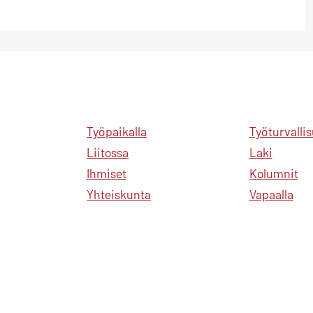
Työpaikalla
Työturvalli
Liitossa
Laki
Ihmiset
Kolumnit
Yhteiskunta
Vapaalla