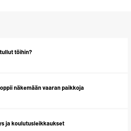
ullut töihin?
 oppii näkemään vaaran paikkoja
ys ja koulutusleikkaukset