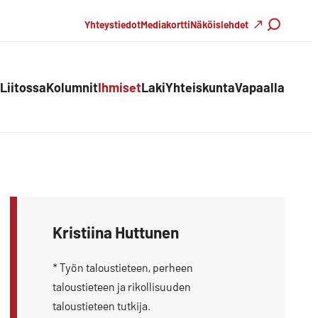
Haku
Yhteystiedot
Mediakortti
Näköislehdet
Liitossa
Kolumnit
Ihmiset
Laki
Yhteiskunta
Vapaalla
Kristiina Huttunen
* Työn taloustieteen, perheen
taloustieteen ja rikollisuuden
taloustieteen tutkija.