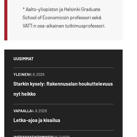
* Aalto-yliopiston ja Helsinki Graduate
School of Economicsin professori sekä
VATT:n osa-aikainen tutkimusprofessori.
UUSIMMAT
YLEINEN
6.8.2026
Starkin kysely: Rakennusalan houkuttelevuus
nyt heikko
VAPAALLA
4.8.2026
Letka-ajoa ja kisailua