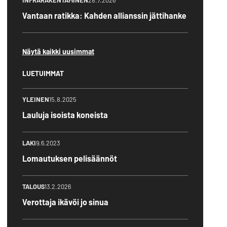
INFRARAKENTAMINEN
28.7.2026
Vantaan ratikka: Kahden allianssin jättihanke
Näytä kaikki uusimmat
LUETUIMMAT
YLEINEN
15.8.2025
Lauluja isoista koneista
LAKI
9.6.2023
Lomautuksen pelisäännöt
TALOUS
13.2.2026
Verottaja ikävöi jo sinua