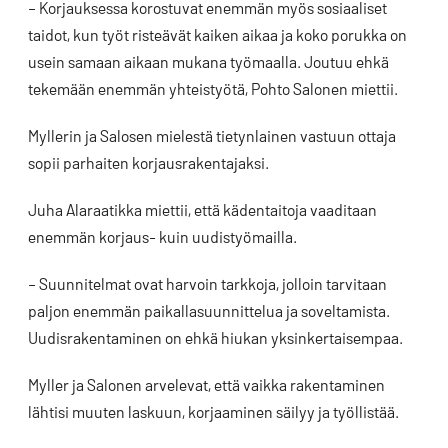
– Korjauksessa korostuvat enemmän myös sosiaaliset
taidot, kun työt risteävät kaiken aikaa ja koko porukka on
usein samaan aikaan mukana työmaalla. Joutuu ehkä
tekemään enemmän yhteistyötä, Pohto Salonen miettii.
Myllerin ja Salosen mielestä tietynlainen vastuun ottaja
sopii parhaiten korjausrakentajaksi.
Juha Alaraatikka miettii, että kädentaitoja vaaditaan
enemmän korjaus- kuin uudistyömailla.
– Suunnitelmat ovat harvoin tarkkoja, jolloin tarvitaan
paljon enemmän paikallasuunnittelua ja soveltamista.
Uudisrakentaminen on ehkä hiukan yksinkertaisempaa.
Myller ja Salonen arvelevat, että vaikka rakentaminen
lähtisi muuten laskuun, korjaaminen säilyy ja työllistää.