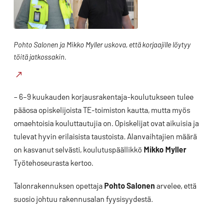
Pohto Salonen ja Mikko Myller uskova, että korjaajille löytyy
töitä jatkossakin.
– 6–9 kuukauden korjausrakentaja-koulutukseen tulee
pääosa opiskelijoista TE-toimiston kautta, mutta myös
omaehtoisia kouluttautujia on. Opiskelijat ovat aikuisia ja
tulevat hyvin erilaisista taustoista. Alanvaihtajien määrä
on kasvanut selvästi, koulutuspäällikkö
Mikko Myller
Työtehoseurasta kertoo.
Talonrakennuksen opettaja
Pohto Salonen
arvelee, että
suosio johtuu rakennusalan fyysisyydestä.