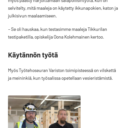
myös päästy harjoittamaan salapoliisintyötä, kun on
selvitelty, mitä maaleja on käytetty ikkunapokien, katon ja
julkisivun maalaamiseen.
– Se oli hauskaa, kun testasimme maaleja Tikkurilan
testipaketilla, opiskelija Oona Kolehmainen kertoo.
Käytännön työtä
Myös Työtehoseuran Variston toimipisteessä on vilskettä
ja meininkiä, kun työsalissa opetellaan vesieristämistä.