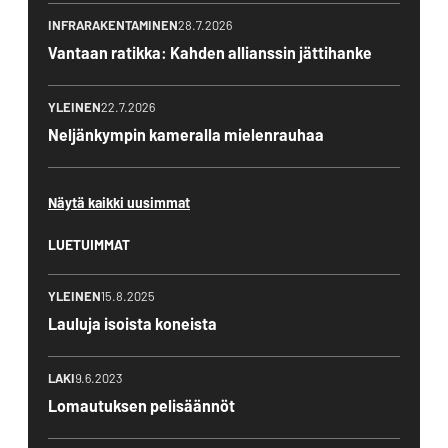
INFRARAKENTAMINEN
28.7.2026
Vantaan ratikka: Kahden allianssin jättihanke
YLEINEN
22.7.2026
Neljänkympin kameralla mielenrauhaa
Näytä kaikki uusimmat
LUETUIMMAT
YLEINEN
15.8.2025
Lauluja isoista koneista
LAKI
9.6.2023
Lomautuksen pelisäännöt