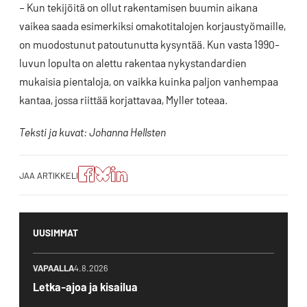
– Kun tekijöitä on ollut rakentamisen buumin aikana
vaikea saada esimerkiksi omakotitalojen korjaustyömaille,
on muodostunut patoutunutta kysyntää. Kun vasta 1990-
luvun lopulta on alettu rakentaa nykystandardien
mukaisia pientaloja, on vaikka kuinka paljon vanhempaa
kantaa, jossa riittää korjattavaa, Myller toteaa.
Teksti ja kuvat: Johanna Hellsten
Jaa
Jaa
Jako:
JAA ARTIKKELI
artikkeli
artikkeli
Jaa
Facebookissa
Blueskyssa
artikkeli
LinkedIn:ssä
UUSIMMAT
VAPAALLA
4.8.2026
Letka-ajoa ja kisailua