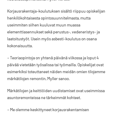
Korjausrakentaja-koulutuksen sisältö riippuu opiskelijan
henkilökohtaisesta opintosuunnitelmasta, mutta
useimmiten siihen kuuluvat muun muassa
elementtiasennukset sekä perustus-, vedeneristys- ja
laatoitustyöt. Usein myös asbesti-koulutus on osana
kokonaisuutta.
– Teoriaopintoja on yhtenä päivänä viikossa ja loput 4
päivää vietetään työsalissa tai työmailla. Opiskelijat ovat
esimerkiksi toteuttaneet näiden meidän omien tilojemme
märkätilojen remontin, Myller sanoo.
Märkätilojen ja keittiöiden uudistamiset ovat useimmissa
asuntoremonteissa ne tärkeimmät kohteet.
– Me olemme keskittyneet korjausrakentamisen