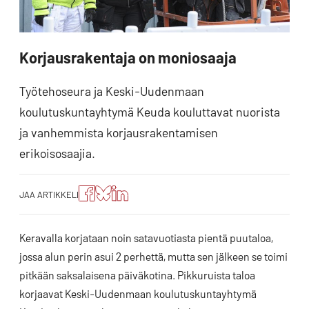
Korjausrakentaja on moniosaaja
Työtehoseura ja Keski-Uudenmaan
koulutuskuntayhtymä Keuda kouluttavat nuorista
ja vanhemmista korjausrakentamisen
erikoisosaajia.
Jaa
Jaa
Jako:
JAA ARTIKKELI
artikkeli
artikkeli
Jaa
Facebookissa
Blueskyssa
artikkeli
LinkedIn:ssä
Keravalla korjataan noin satavuotiasta pientä puutaloa,
jossa alun perin asui 2 perhettä, mutta sen jälkeen se toimi
pitkään saksalaisena päiväkotina. Pikkuruista taloa
korjaavat Keski-Uudenmaan koulutuskuntayhtymä