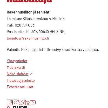
Rakennusliiton jäsenlehti
Toimitus: Siltasaarenkatu 4, Helsinki
Puh. 020 774 003
Postiosoite: PL 307, 00530 HELSINKI
toimitus@rakennusliitto.fi
Painettu Rakentaja-lehti ilmestyy kuusi kertaa vuodessa.
Yhteystiedot
Mediakortti
Näköislehdet
Tietosuojaseloste
Evästeasetukset
Facebook
Instagram
Bluesky
LinkedIn
YouTube