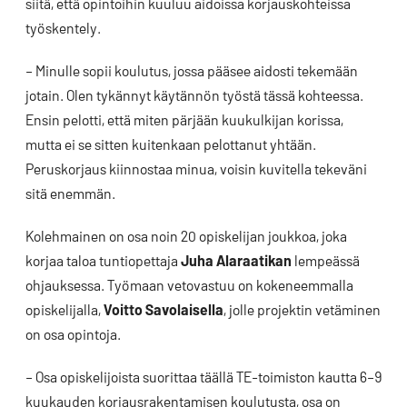
siitä, että opintoihin kuuluu aidoissa korjauskohteissa
työskentely.
– Minulle sopii koulutus, jossa pääsee aidosti tekemään
jotain. Olen tykännyt käytännön työstä tässä kohteessa.
Ensin pelotti, että miten pärjään kuukulkijan korissa,
mutta ei se sitten kuitenkaan pelottanut yhtään.
Peruskorjaus kiinnostaa minua, voisin kuvitella tekeväni
sitä enemmän.
Kolehmainen on osa noin 20 opiskelijan joukkoa, joka
korjaa taloa tuntiopettaja
Juha Alaraatikan
lempeässä
ohjauksessa. Työmaan vetovastuu on kokeneemmalla
opiskelijalla,
Voitto Savolaisella
, jolle projektin vetäminen
on osa opintoja.
– Osa opiskelijoista suorittaa täällä TE-toimiston kautta 6–9
kuukauden korjausrakentamisen koulutusta, osa on