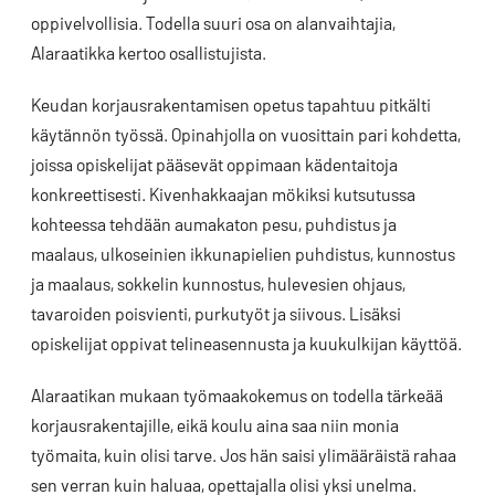
oppivelvollisia. Todella suuri osa on alanvaihtajia,
Alaraatikka kertoo osallistujista.
Keudan korjausrakentamisen opetus tapahtuu pitkälti
käytännön työssä. Opinahjolla on vuosittain pari kohdetta,
joissa opiskelijat pääsevät oppimaan kädentaitoja
konkreettisesti. Kivenhakkaajan mökiksi kutsutussa
kohteessa tehdään aumakaton pesu, puhdistus ja
maalaus, ulkoseinien ikkunapielien puhdistus, kunnostus
ja maalaus, sokkelin kunnostus, hulevesien ohjaus,
tavaroiden poisvienti, purkutyöt ja siivous. Lisäksi
opiskelijat oppivat telineasennusta ja kuukulkijan käyttöä.
Alaraatikan mukaan työmaakokemus on todella tärkeää
korjausrakentajille, eikä koulu aina saa niin monia
työmaita, kuin olisi tarve. Jos hän saisi ylimääräistä rahaa
sen verran kuin haluaa, opettajalla olisi yksi unelma.