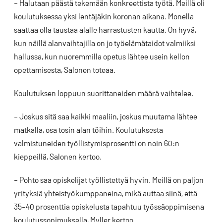
– Halutaan päästä tekemään konkreettista työtä. Meillä oli
koulutuksessa yksi lentäjäkin koronan aikana. Monella
saattaa olla taustaa alalle harrastusten kautta. On hyvä,
kun näillä alanvaihtajilla on jo työelämätaidot valmiiksi
hallussa, kun nuoremmilla opetus lähtee usein kellon
opettamisesta, Salonen toteaa.
Koulutuksen loppuun suorittaneiden määrä vaihtelee.
– Joskus sitä saa kaikki maaliin, joskus muutama lähtee
matkalla, osa tosin alan töihin. Koulutuksesta
valmistuneiden työllistymisprosentti on noin 60:n
kieppeillä, Salonen kertoo.
– Pohto saa opiskelijat työllistettyä hyvin. Meillä on paljon
yrityksiä yhteistyökumppaneina, mikä auttaa siinä, että
35–40 prosenttia opiskelusta tapahtuu työssäoppimisena
koulutussopimuksella, Myller kertoo.