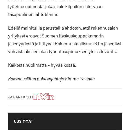
työehtosopimusta, joka ei ole kilpailun este, vaan
tasapuolinen lähtötilanne.
Edellä mainituilla perusteilla ehdotan, että rakennusalan
yritykset eroavat Suomen Keskuskauppakamarin
jäsenyydestä ja liittyvät Rakennusteollisuus RT:n jäseniksi
vahvistaakseen alan työehtosopimuksen yleissitovuutta.
Kaikesta huolimatta – hyvää kesää.
Rakennusliiton puheenjohtaja Kimmo Palonen
Jaa
Jaa
Jako:
JAA ARTIKKELI
artikkeli
artikkeli
Jaa
Facebookissa
Blueskyssa
artikkeli
LinkedIn:ssä
UUSIMMAT