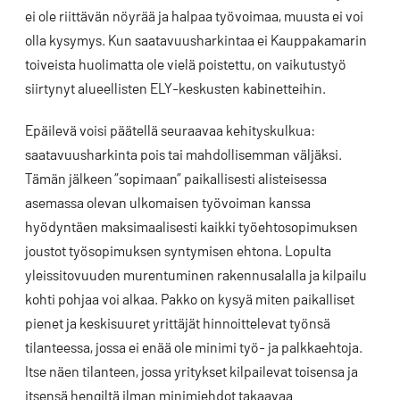
ei ole riittävän nöyrää ja halpaa työvoimaa, muusta ei voi
olla kysymys. Kun saatavuusharkintaa ei Kauppakamarin
toiveista huolimatta ole vielä poistettu, on vaikutustyö
siirtynyt alueellisten ELY-keskusten kabinetteihin.
Epäilevä voisi päätellä seuraavaa kehityskulkua:
saatavuusharkinta pois tai mahdollisemman väljäksi.
Tämän jälkeen ”sopimaan” paikallisesti alisteisessa
asemassa olevan ulkomaisen työvoiman kanssa
hyödyntäen maksimaalisesti kaikki työehtosopimuksen
joustot työsopimuksen syntymisen ehtona. Lopulta
yleissitovuuden murentuminen rakennusalalla ja kilpailu
kohti pohjaa voi alkaa. Pakko on kysyä miten paikalliset
pienet ja keskisuuret yrittäjät hinnoittelevat työnsä
tilanteessa, jossa ei enää ole minimi työ- ja palkkaehtoja.
Itse näen tilanteen, jossa yritykset kilpailevat toisensa ja
itsensä hengiltä ilman minimiehdot takaavaa