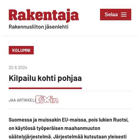
Siirry
suoraan
Rakentaja-lehti
sisältöön
Rakennusliiton
jäsenlehti
KOLUMNI
20.6.2024
Kilpailu kohti pohjaa
Jaa
Jaa
Jako:
JAA ARTIKKELI
artikkeli
artikkeli
Jaa
Facebookissa
Blueskyssa
artikkeli
LinkedIn:ssä
Suomessa ja muissakin EU-maissa, pois lukien Ruotsi,
on käytössä työperäisen maahanmuuton
säätelyjärjestelmä. Järjestelmää kutsutaan yleisesti