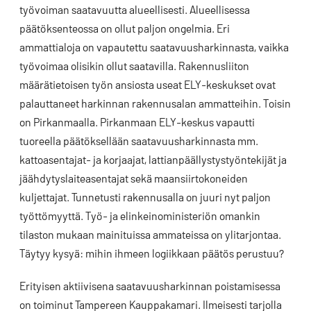
työvoiman saatavuutta alueellisesti. Alueellisessa
päätöksenteossa on ollut paljon ongelmia. Eri
ammattialoja on vapautettu saatavuusharkinnasta, vaikka
työvoimaa olisikin ollut saatavilla. Rakennusliiton
määrätietoisen työn ansiosta useat ELY-keskukset ovat
palauttaneet harkinnan rakennusalan ammatteihin. Toisin
on Pirkanmaalla. Pirkanmaan ELY-keskus vapautti
tuoreella päätöksellään saatavuusharkinnasta mm.
kattoasentajat- ja korjaajat, lattianpäällystystyöntekijät ja
jäähdytyslaiteasentajat sekä maansiirtokoneiden
kuljettajat. Tunnetusti rakennusalla on juuri nyt paljon
työttömyyttä. Työ- ja elinkeinoministeriön omankin
tilaston mukaan mainituissa ammateissa on ylitarjontaa.
Täytyy kysyä: mihin ihmeen logiikkaan päätös perustuu?
Erityisen aktiivisena saatavuusharkinnan poistamisessa
on toiminut Tampereen Kauppakamari. Ilmeisesti tarjolla