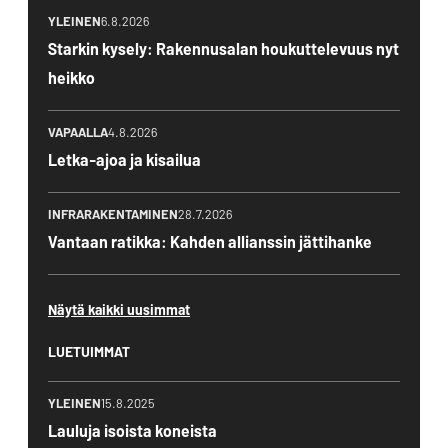
YLEINEN
6.8.2026
Starkin kysely: Rakennusalan houkuttelevuus nyt
heikko
VAPAALLA
4.8.2026
Letka-ajoa ja kisailua
INFRARAKENTAMINEN
28.7.2026
Vantaan ratikka: Kahden allianssin jättihanke
Näytä kaikki uusimmat
LUETUIMMAT
YLEINEN
15.8.2025
Lauluja isoista koneista