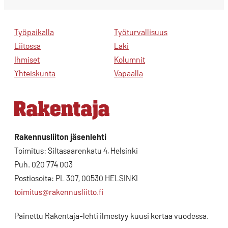
Työpaikalla
Työturvallisuus
Liitossa
Laki
Ihmiset
Kolumnit
Yhteiskunta
Vapaalla
Rakennusliiton jäsenlehti
Toimitus: Siltasaarenkatu 4, Helsinki
Puh. 020 774 003
Postiosoite: PL 307, 00530 HELSINKI
toimitus@rakennusliitto.fi
Painettu Rakentaja-lehti ilmestyy kuusi kertaa vuodessa.