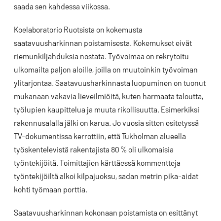
saada sen kahdessa viikossa.
Koelaboratorio Ruotsista on kokemusta
saatavuusharkinnan poistamisesta. Kokemukset eivät
riemunkiljahduksia nostata. Työvoimaa on rekrytoitu
ulkomailta paljon aloille, joilla on muutoinkin työvoiman
ylitarjontaa. Saatavuusharkinnasta luopuminen on tuonut
mukanaan vakavia lieveilmiöitä, kuten harmaata taloutta,
työlupien kaupittelua ja muuta rikollisuutta. Esimerkiksi
rakennusalalla jälki on karua. Jo vuosia sitten esitetyssä
TV-dokumentissa kerrottiin, että Tukholman alueella
työskentelevistä rakentajista 80 % oli ulkomaisia
työntekijöitä. Toimittajien kärttäessä kommentteja
työntekijöiltä alkoi kilpajuoksu, sadan metrin pika-aidat
kohti työmaan porttia.
Saatavuusharkinnan kokonaan poistamista on esittänyt