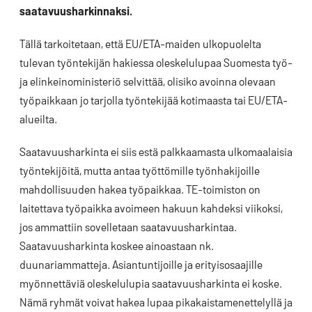
saatavuusharkinnaksi.
Tällä tarkoitetaan, että EU/ETA-maiden ulkopuolelta
tulevan työntekijän hakiessa oleskelulupaa Suomesta työ-
ja elinkeinoministeriö selvittää, olisiko avoinna olevaan
työpaikkaan jo tarjolla työntekijää kotimaasta tai EU/ETA-
alueilta.
Saatavuusharkinta ei siis estä palkkaamasta ulkomaalaisia
työntekijöitä, mutta antaa työttömille työnhakijoille
mahdollisuuden hakea työpaikkaa. TE-toimiston on
laitettava työpaikka avoimeen hakuun kahdeksi viikoksi,
jos ammattiin sovelletaan saatavuusharkintaa.
Saatavuusharkinta koskee ainoastaan nk.
duunariammatteja. Asiantuntijoille ja erityisosaajille
myönnettäviä oleskelulupia saatavuusharkinta ei koske.
Nämä ryhmät voivat hakea lupaa pikakaistamenettelyllä ja