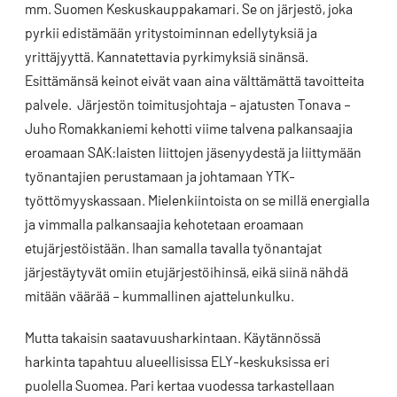
mm. Suomen Keskuskauppakamari. Se on järjestö, joka
pyrkii edistämään yritystoiminnan edellytyksiä ja
yrittäjyyttä. Kannatettavia pyrkimyksiä sinänsä.
Esittämänsä keinot eivät vaan aina välttämättä tavoitteita
palvele. Järjestön toimitusjohtaja – ajatusten Tonava –
Juho Romakkaniemi kehotti viime talvena palkansaajia
eroamaan SAK:laisten liittojen jäsenyydestä ja liittymään
työnantajien perustamaan ja johtamaan YTK-
työttömyyskassaan. Mielenkiintoista on se millä energialla
ja vimmalla palkansaajia kehotetaan eroamaan
etujärjestöistään. Ihan samalla tavalla työnantajat
järjestäytyvät omiin etujärjestöihinsä, eikä siinä nähdä
mitään väärää – kummallinen ajattelunkulku.
Mutta takaisin saatavuusharkintaan. Käytännössä
harkinta tapahtuu alueellisissa ELY-keskuksissa eri
puolella Suomea. Pari kertaa vuodessa tarkastellaan