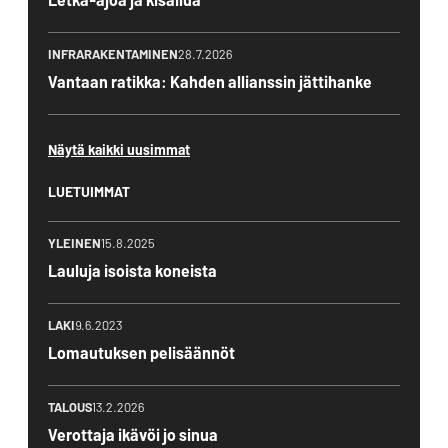
INFRARAKENTAMINEN
28.7.2026
Vantaan ratikka: Kahden allianssin jättihanke
Näytä kaikki uusimmat
LUETUIMMAT
YLEINEN
15.8.2025
Lauluja isoista koneista
LAKI
9.6.2023
Lomautuksen pelisäännöt
TALOUS
13.2.2026
Verottaja ikävöi jo sinua