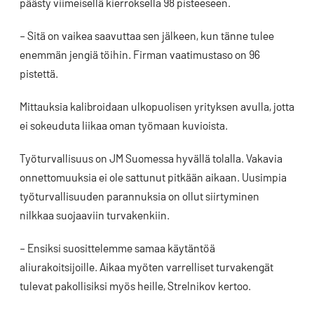
päästy viimeisellä kierroksella 98 pisteeseen.
– Sitä on vaikea saavuttaa sen jälkeen, kun tänne tulee
enemmän jengiä töihin. Firman vaatimustaso on 96
pistettä.
Mittauksia kalibroidaan ulkopuolisen yrityksen avulla, jotta
ei sokeuduta liikaa oman työmaan kuvioista.
Työturvallisuus on JM Suomessa hyvällä tolalla. Vakavia
onnettomuuksia ei ole sattunut pitkään aikaan. Uusimpia
työturvallisuuden parannuksia on ollut siirtyminen
nilkkaa suojaaviin turvakenkiin.
– Ensiksi suosittelemme samaa käytäntöä
aliurakoitsijoille. Aikaa myöten varrelliset turvakengät
tulevat pakollisiksi myös heille, Strelnikov kertoo.