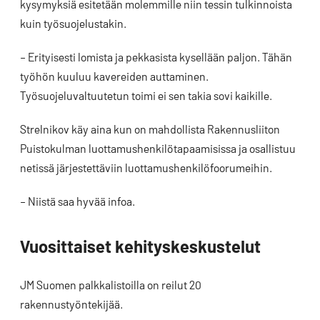
kysymyksiä esitetään molemmille niin tessin tulkinnoista
kuin työsuojelustakin.
– Erityisesti lomista ja pekkasista kysellään paljon. Tähän
työhön kuuluu kavereiden auttaminen.
Työsuojeluvaltuutetun toimi ei sen takia sovi kaikille.
Strelnikov käy aina kun on mahdollista Rakennusliiton
Puistokulman luottamushenkilötapaamisissa ja osallistuu
netissä järjestettäviin luottamushenkilöfoorumeihin.
– Niistä saa hyvää infoa.
Vuosittaiset kehityskeskustelut
JM Suomen palkkalistoilla on reilut 20
rakennustyöntekijää.