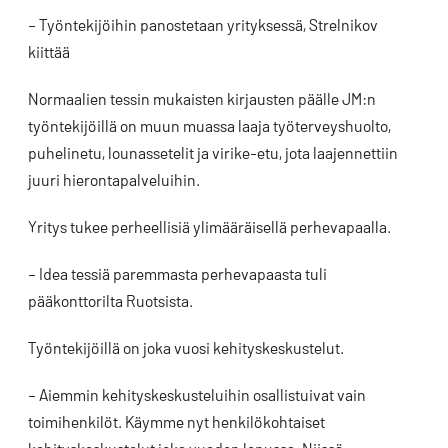
– Työntekijöihin panostetaan yrityksessä, Strelnikov
kiittää
Normaalien tessin mukaisten kirjausten päälle JM:n
työntekijöillä on muun muassa laaja työterveyshuolto,
puhelinetu, lounassetelit ja virike-etu, jota laajennettiin
juuri hierontapalveluihin.
Yritys tukee perheellisiä ylimääräisellä perhevapaalla.
– Idea tessiä paremmasta perhevapaasta tuli
pääkonttorilta Ruotsista.
Työntekijöillä on joka vuosi kehityskeskustelut.
– Aiemmin kehityskeskusteluihin osallistuivat vain
toimihenkilöt. Käymme nyt henkilökohtaiset