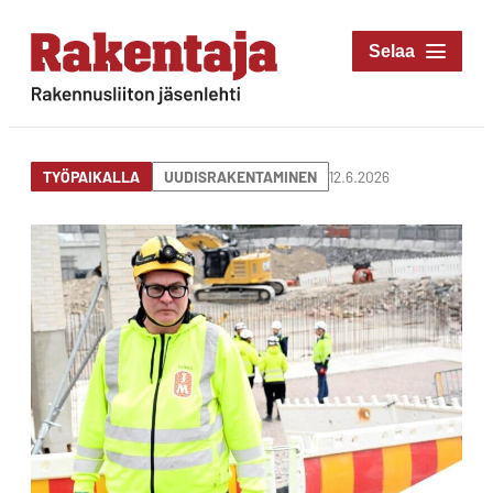
Siirry
suoraan
Rakentaja-lehti
sisältöön
Rakennusliiton
jäsenlehti
12.6.2026
TYÖPAIKALLA
UUDISRAKENTAMINEN