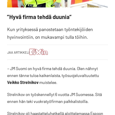
”Hyvä firma tehdä duunia”
Kun yrityksessä panostetaan työntekijöiden
hyvinvointiin, on mukavampi tulla töihin.
Jaa
Jaa
Jako:
JAA ARTIKKELI
artikkeli
artikkeli
Jaa
Facebookissa
Blueskyssa
artikkeli
LinkedIn:ssä
– JM Suomi on hyvä firma tehdä duunia. Olen nähnyt
ennen tänne tuloa kaikenlaista, työsuojeluvaltuutettu
Veikko Strelnikov
muistelee.
Strelnikov on työskennellyt 6 vuotta JM Suomessa. Sitä
ennen hän teki vuokratyöfirman palkkalistoilla.
Strelnikov oli haastatteluhetkellä aloittelemassa Espoon