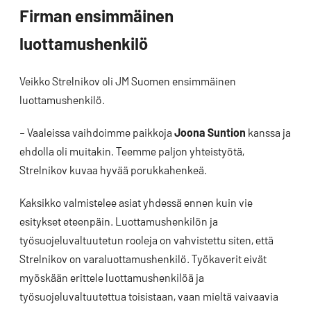
Firman ensimmäinen
luottamushenkilö
Veikko Strelnikov oli JM Suomen ensimmäinen
luottamushenkilö.
– Vaaleissa vaihdoimme paikkoja
Joona Suntion
kanssa ja
ehdolla oli muitakin. Teemme paljon yhteistyötä,
Strelnikov kuvaa hyvää porukkahenkeä.
Kaksikko valmistelee asiat yhdessä ennen kuin vie
esitykset eteenpäin. Luottamushenkilön ja
työsuojeluvaltuutetun rooleja on vahvistettu siten, että
Strelnikov on varaluottamushenkilö. Työkaverit eivät
myöskään erittele luottamushenkilöä ja
työsuojeluvaltuutettua toisistaan, vaan mieltä vaivaavia