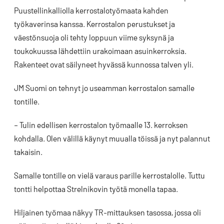
Puustellinkalliolla kerrostalotyömaata kahden
työkaverinsa kanssa. Kerrostalon perustukset ja
väestönsuoja oli tehty loppuun viime syksynä ja
toukokuussa lähdettiin urakoimaan asuinkerroksia.
Rakenteet ovat säilyneet hyvässä kunnossa talven yli.
JM Suomi on tehnyt jo useamman kerrostalon samalle
tontille.
– Tulin edellisen kerrostalon työmaalle 13. kerroksen
kohdalla. Olen välillä käynyt muualla töissä ja nyt palannut
takaisin.
Samalle tontille on vielä varaus parille kerrostalolle. Tuttu
tontti helpottaa Strelnikovin työtä monella tapaa.
Hiljainen työmaa näkyy TR-mittauksen tasossa, jossa oli