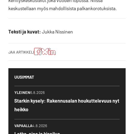
kehityskeskustelut joka vuoden lopussa. Niissä
keskustellaan myös mahdollisista palkankorotuksista.
Teksti ja kuvat:
Jukka Nissinen
Jaa
Jaa
Jako:
JAA ARTIKKELI
artikkeli
artikkeli
Jaa
Facebookissa
Blueskyssa
artikkeli
LinkedIn:ssä
UUSIMMAT
YLEINEN
6.8.2026
Starkin kysely: Rakennusalan houkuttelevuus nyt
heikko
VAPAALLA
4.8.2026
Letka-ajoa ja kisailua