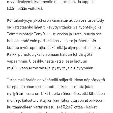
myyntivolyymit kymmeniin miljardeihin. Ja tappiot
käännetään voitoiksi.
Kohtalonkysymykseksi on kannattavuuden osalta esitetty
se, katsotaanko lähetit (kevyt)yrittäjiksi vai työntekijöiksi.
Toimitusjohtaja Tony Xu kiisti arvion ja kertoi, suurin osa
haluaa tehdä vain pari keikkaa viikossa ja lähetteihin
kuuluu myös opettajia, lääkäreitä ja olympiaurheilijoita.
Kaikki perustuu yksilön omaan haluun tehdä työtä
vapaammin. Ulos ikkunasta katsellessa luotuun
mielikuvaan ei toistaiseksi pysty täysin eläytymään.
Turha meikäreiän on vähätellä miljardi-idean näppäryyttä
tai epäillä rahamiesten tuottolaskelmia, mutta jotain
nyrjyä tarinassa on. Eikä huolta vähennä se, että lähetit on
meillä jo katsottu yrittäjiksi vain siksi, että voivat erikseen
kuittaamalleen vartin reissulle (á 3,20€) ottaa – kaiketi