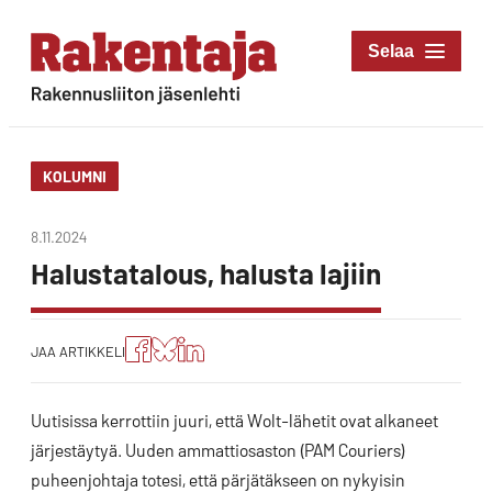
Siirry
suoraan
Rakentaja-lehti
sisältöön
Rakennusliiton
jäsenlehti
KOLUMNI
8.11.2024
Halustatalous, halusta lajiin
Jaa
Jaa
Jako:
JAA ARTIKKELI
artikkeli
artikkeli
Jaa
Facebookissa
Blueskyssa
artikkeli
LinkedIn:ssä
Uutisissa kerrottiin juuri, että Wolt-lähetit ovat alkaneet
järjestäytyä. Uuden ammattiosaston (PAM Couriers)
puheenjohtaja totesi, että pärjätäkseen on nykyisin