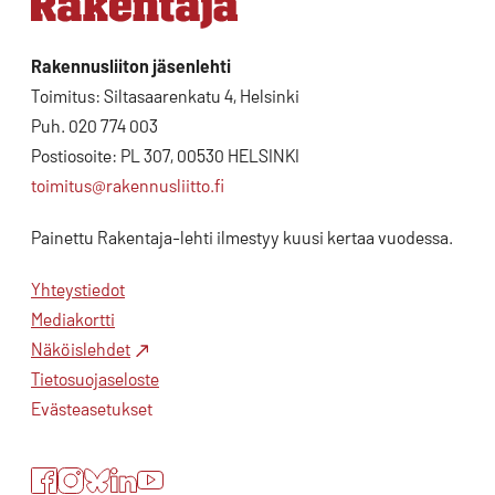
Rakennusliiton jäsenlehti
Toimitus: Siltasaarenkatu 4, Helsinki
Puh. 020 774 003
Postiosoite: PL 307, 00530 HELSINKI
toimitus@rakennusliitto.fi
Painettu Rakentaja-lehti ilmestyy kuusi kertaa vuodessa.
Yhteystiedot
Mediakortti
Näköislehdet
Tietosuojaseloste
Evästeasetukset
Facebook
Instagram
Bluesky
LinkedIn
YouTube