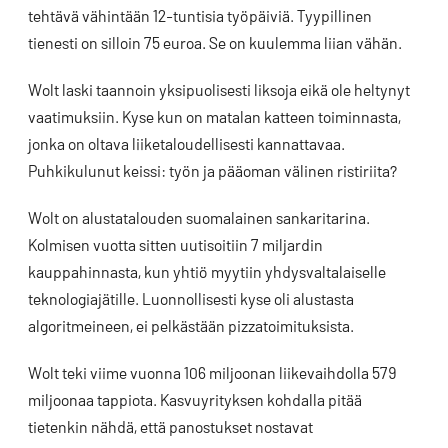
tehtävä vähintään 12-tuntisia työpäiviä. Tyypillinen
tienesti on silloin 75 euroa. Se on kuulemma liian vähän.
Wolt laski taannoin yksipuolisesti liksoja eikä ole heltynyt
vaatimuksiin. Kyse kun on matalan katteen toiminnasta,
jonka on oltava liiketaloudellisesti kannattavaa.
Puhkikulunut keissi: työn ja pääoman välinen ristiriita?
Wolt on alustatalouden suomalainen sankaritarina.
Kolmisen vuotta sitten uutisoitiin 7 miljardin
kauppahinnasta, kun yhtiö myytiin yhdysvaltalaiselle
teknologiajätille. Luonnollisesti kyse oli alustasta
algoritmeineen, ei pelkästään pizzatoimituksista.
Wolt teki viime vuonna 106 miljoonan liikevaihdolla 579
miljoonaa tappiota. Kasvuyrityksen kohdalla pitää
tietenkin nähdä, että panostukset nostavat