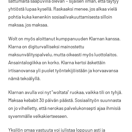
sattumalta saapuvilla olevan – sijaisen ilman, että täytyy
yhtiöstä lupaa kysellä. Raskaaksi menee, jos alkaa vielä
pohtia kuka kenenkin sosiaalivakuuttamisesta silloin
maksaa, jos maksaa.
Wolt on myös aloittanut kumppanuuden Klarnan kanssa.
Klarna on digiturvalliseksi mainostettu
maksunvälityspalvelu, mutta oikeasti myös luottolaitos.
Ansaintalogiikka on korko. Klarna kertoi äskettäin
irtisanovansa yli puolet työntekijöistään ja korvaavansa
nämä tekoälyllä.
Klarnan avulla voi nyt ”woltata” ruokaa, vaikka tili on tyhjä.
Maksaa kebabit 30 päivän päästä. Sosiaalityön suunnasta
on jo vihelletty, että nerokas palvelukonsepti ajaa ihmisiä
syvemmälle velkakierteeseen.
Yksilön omaa vastuuta voi julistaa loppuun asti ja