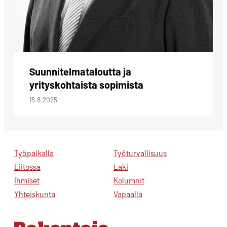
Suunnitelmataloutta ja
yrityskohtaista sopimista
15.8.2025
Työpaikalla
Työturvallisuus
Liitossa
Laki
Ihmiset
Kolumnit
Yhteiskunta
Vapaalla