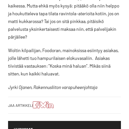
kaikessa. Mutta ehkä myös kysyä: pitääkö olla niin helppo
ja houkutteleva tapa tilata ravintola-aterioita kotiin, jos on
matti kukkarossa? Tai jos on sitä pinkkaa, pitäisikö
palvelusta yksinkertaisesti maksaa niin, että palvelijakin
pärjäilee?
Woltin kilpailijan, Foodoran, mainoksissa esiintyy asiakas,
jolle lähetti tuo hampurilaisen elokuvasaliin. Asiakas
tiivistää vastauksen: ”Koska minä haluan”. Mikäs siinä
sitten, kun kaikki haluavat.
Jyrki Ojanen, Rakennusliiton varapuheenjohtaja
Jaa
Jaa
Jako:
JAA ARTIKKELI
artikkeli
artikkeli
Jaa
Facebookissa
Blueskyssa
artikkeli
LinkedIn:ssä