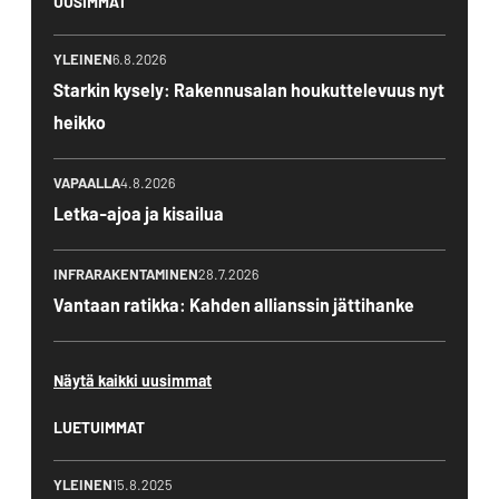
UUSIMMAT
YLEINEN
6.8.2026
Starkin kysely: Rakennusalan houkuttelevuus nyt
heikko
VAPAALLA
4.8.2026
Letka-ajoa ja kisailua
INFRARAKENTAMINEN
28.7.2026
Vantaan ratikka: Kahden allianssin jättihanke
Näytä kaikki uusimmat
LUETUIMMAT
YLEINEN
15.8.2025