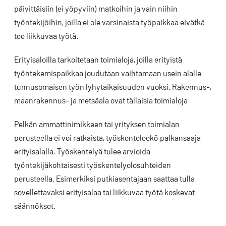
päivittäisiin (ei yöpyviin) matkoihin ja vain niihin
työntekijöihin, joilla ei ole varsinaista työpaikkaa eivätkä
tee liikkuvaa työtä.
Erityisaloilla tarkoitetaan toimialoja, joilla erityistä
työntekemispaikkaa joudutaan vaihtamaan usein alalle
tunnusomaisen työn lyhytaikaisuuden vuoksi. Rakennus-,
maanrakennus- ja metsäala ovat tällaisia toimialoja
Pelkän ammattinimikkeen tai yrityksen toimialan
perusteella ei voi ratkaista, työskenteleekö palkansaaja
erityisalalla. Työskentelyä tulee arvioida
työntekijäkohtaisesti työskentelyolosuhteiden
perusteella. Esimerkiksi putkiasentajaan saattaa tulla
sovellettavaksi erityisalaa tai liikkuvaa työtä koskevat
säännökset.