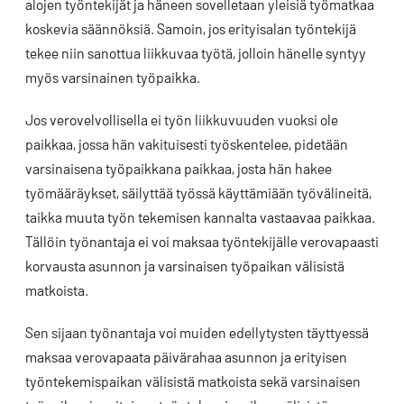
alojen työntekijät ja häneen sovelletaan yleisiä työmatkaa
koskevia säännöksiä. Samoin, jos erityisalan työntekijä
tekee niin sanottua liikkuvaa työtä, jolloin hänelle syntyy
myös varsinainen työpaikka.
Jos verovelvollisella ei työn liikkuvuuden vuoksi ole
paikkaa, jossa hän vakituisesti työskentelee, pidetään
varsinaisena työpaikkana paikkaa, josta hän hakee
työmääräykset, säilyttää työssä käyttämiään työvälineitä,
taikka muuta työn tekemisen kannalta vastaavaa paikkaa.
Tällöin työnantaja ei voi maksaa työntekijälle verovapaasti
korvausta asunnon ja varsinaisen työpaikan välisistä
matkoista.
Sen sijaan työnantaja voi muiden edellytysten täyttyessä
maksaa verovapaata päivärahaa asunnon ja erityisen
työntekemispaikan välisistä matkoista sekä varsinaisen