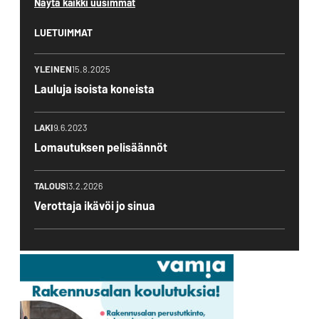
Näytä kaikki uusimmat
LUETUIMMAT
YLEINEN
15.8.2025
Lauluja isoista koneista
LAKI
9.6.2023
Lomautuksen pelisäännöt
TALOUS
13.2.2026
Verottaja ikävöi jo sinua