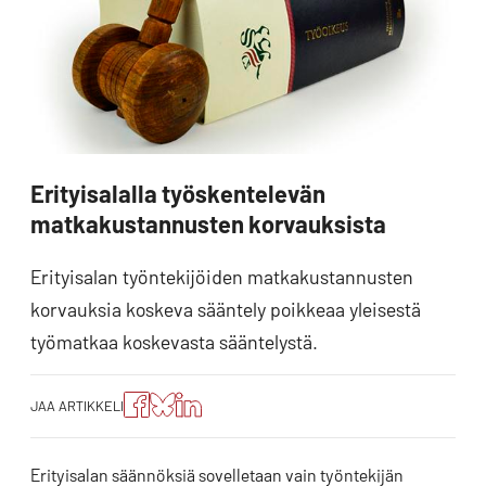
Erityisalalla työskentelevän
matkakustannusten korvauksista
Erityisalan työntekijöiden matkakustannusten
korvauksia koskeva sääntely poikkeaa yleisestä
työmatkaa koskevasta sääntelystä.
Jaa
Jaa
Jako:
JAA ARTIKKELI
artikkeli
artikkeli
Jaa
Facebookissa
Blueskyssa
artikkeli
LinkedIn:ssä
Erityisalan säännöksiä sovelletaan vain työntekijän