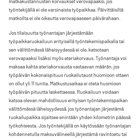
matkakustannusten korvaukset verovapaaksi, jos
työntekijällä ei ole varsinaista työpaikkaa. Päivittäisiltä
matkoilta ei ole oikeutta verovapaaseen päivärahaan.
Jos tilaisuutta työnantajan järjestämään
työpaikkaruokailuun erityisellä työntekemispaikalla tai
sen välittömässä läheisyydessä ei ole, katsotaan
verovapaaksi lisäksi myös ateriakorvaus. Työnantaja voi
maksaa kahta ateriakorvausta vastaavan määrän, jos
työpäivän kokonaispituus ruokailutauot huomioon ottaen
on ollut yli 11 tuntia. Matkustusaikaa ei oteta huomioon
työpäivän pituutta laskettaessa. Ruokailuun voidaan
katsoa olevan mahdollisuus erityisen työntekemispaikan
välittömässä läheisyydessä, jos työnantajan järjestämä
ruokailupaikka sijaitsee enintään yhden kilometrin päässä
työkohteesta. Jos työntekijällä on käytössään työnantajan
kohdennetulla maksuvälineellä järjestämä ravintoetu tai