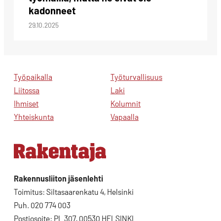
kadonneet
29.10.2025
Työpaikalla
Työturvallisuus
Liitossa
Laki
Ihmiset
Kolumnit
Yhteiskunta
Vapaalla
Rakennusliiton jäsenlehti
Toimitus: Siltasaarenkatu 4, Helsinki
Puh. 020 774 003
Postiosoite: PL 307, 00530 HELSINKI