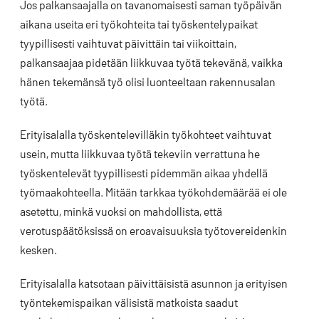
Jos palkansaajalla on tavanomaisesti saman työpäivän
aikana useita eri työkohteita tai työskentelypaikat
tyypillisesti vaihtuvat päivittäin tai viikoittain,
palkansaajaa pidetään liikkuvaa työtä tekevänä, vaikka
hänen tekemänsä työ olisi luonteeltaan rakennusalan
työtä.
Erityisalalla työskentelevilläkin työkohteet vaihtuvat
usein, mutta liikkuvaa työtä tekeviin verrattuna he
työskentelevät tyypillisesti pidemmän aikaa yhdellä
työmaakohteella. Mitään tarkkaa työkohdemäärää ei ole
asetettu, minkä vuoksi on mahdollista, että
verotuspäätöksissä on eroavaisuuksia työtovereidenkin
kesken.
Erityisalalla katsotaan päivittäisistä asunnon ja erityisen
työntekemispaikan välisistä matkoista saadut