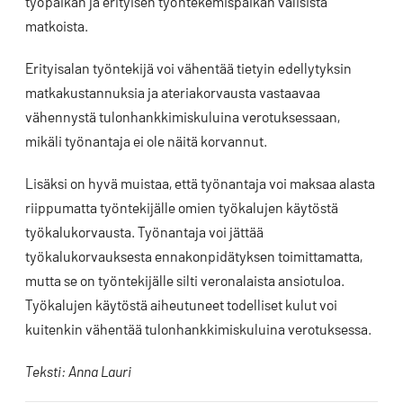
työpaikan ja erityisen työntekemispaikan välisistä
matkoista.
Erityisalan työntekijä voi vähentää tietyin edellytyksin
matkakustannuksia ja ateriakorvausta vastaavaa
vähennystä tulonhankkimiskuluina verotuksessaan,
mikäli työnantaja ei ole näitä korvannut.
Lisäksi on hyvä muistaa, että työnantaja voi maksaa alasta
riippumatta työntekijälle omien työkalujen käytöstä
työkalukorvausta. Työnantaja voi jättää
työkalukorvauksesta ennakonpidätyksen toimittamatta,
mutta se on työntekijälle silti veronalaista ansiotuloa.
Työkalujen käytöstä aiheutuneet todelliset kulut voi
kuitenkin vähentää tulonhankkimiskuluina verotuksessa.
Teksti: Anna Lauri