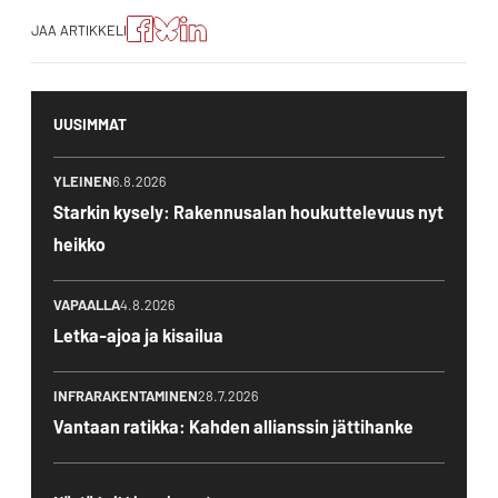
Jaa
Jaa
Jako:
JAA ARTIKKELI
artikkeli
artikkeli
Jaa
Facebookissa
Blueskyssa
artikkeli
LinkedIn:ssä
UUSIMMAT
YLEINEN
6.8.2026
Starkin kysely: Rakennusalan houkuttelevuus nyt
heikko
VAPAALLA
4.8.2026
Letka-ajoa ja kisailua
INFRARAKENTAMINEN
28.7.2026
Vantaan ratikka: Kahden allianssin jättihanke