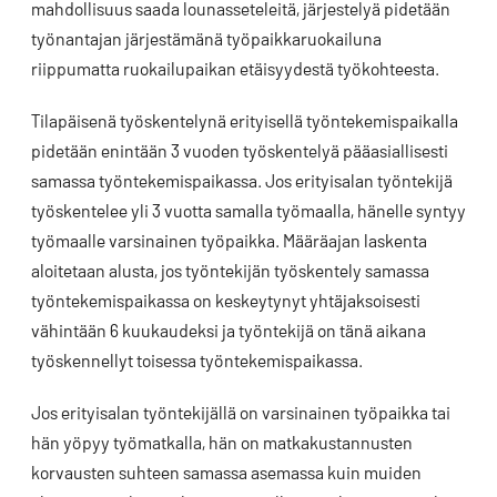
mahdollisuus saada lounasseteleitä, järjestelyä pidetään
työnantajan järjestämänä työpaikkaruokailuna
riippumatta ruokailupaikan etäisyydestä työkohteesta.
Tilapäisenä työskentelynä erityisellä työntekemispaikalla
pidetään enintään 3 vuoden työskentelyä pääasiallisesti
samassa työntekemispaikassa. Jos erityisalan työntekijä
työskentelee yli 3 vuotta samalla työmaalla, hänelle syntyy
työmaalle varsinainen työpaikka. Määräajan laskenta
aloitetaan alusta, jos työntekijän työskentely samassa
työntekemispaikassa on keskeytynyt yhtäjaksoisesti
vähintään 6 kuukaudeksi ja työntekijä on tänä aikana
työskennellyt toisessa työntekemispaikassa.
Jos erityisalan työntekijällä on varsinainen työpaikka tai
hän yöpyy työmatkalla, hän on matkakustannusten
korvausten suhteen samassa asemassa kuin muiden