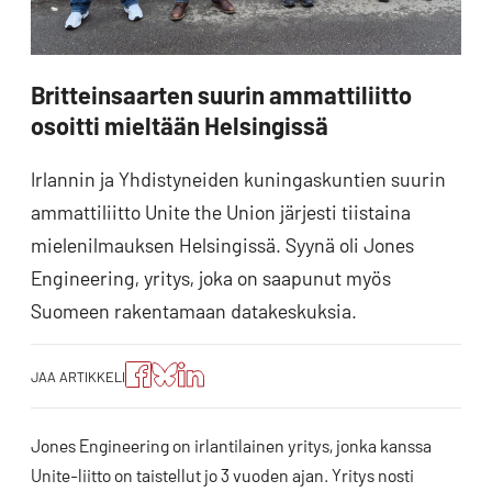
Britteinsaarten suurin ammattiliitto
osoitti mieltään Helsingissä
Irlannin ja Yhdistyneiden kuningaskuntien suurin
ammattiliitto Unite the Union järjesti tiistaina
mielenilmauksen Helsingissä. Syynä oli Jones
Engineering, yritys, joka on saapunut myös
Suomeen rakentamaan datakeskuksia.
Jaa
Jaa
Jako:
JAA ARTIKKELI
artikkeli
artikkeli
Jaa
Facebookissa
Blueskyssa
artikkeli
LinkedIn:ssä
Jones Engineering on irlantilainen yritys, jonka kanssa
Unite-liitto on taistellut jo 3 vuoden ajan. Yritys nosti