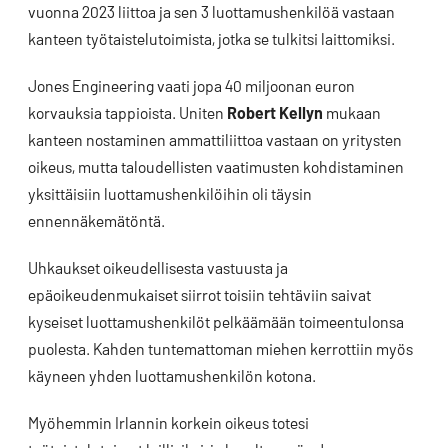
vuonna 2023 liittoa ja sen 3 luottamushenkilöä vastaan
kanteen työtaistelutoimista, jotka se tulkitsi laittomiksi.
Jones Engineering vaati jopa 40 miljoonan euron
korvauksia tappioista. Uniten
Robert Kellyn
mukaan
kanteen nostaminen ammattiliittoa vastaan on yritysten
oikeus, mutta taloudellisten vaatimusten kohdistaminen
yksittäisiin luottamushenkilöihin oli täysin
ennennäkemätöntä.
Uhkaukset oikeudellisesta vastuusta ja
epäoikeudenmukaiset siirrot toisiin tehtäviin saivat
kyseiset luottamushenkilöt pelkäämään toimeentulonsa
puolesta. Kahden tuntemattoman miehen kerrottiin myös
käyneen yhden luottamushenkilön kotona.
Myöhemmin Irlannin korkein oikeus totesi