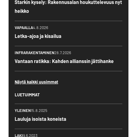
Starkin kysely: Rakennusalan houkuttelevuus nyt
heikko
VAPAALLA
4.8.2026
Letka-ajoa ja kisailua
INFRARAKENTAMINEN
28.7.2026
Vantaan ratikka: Kahden allianssin jättihanke
Näytä kaikki uusimmat
LUETUIMMAT
YLEINEN
15.8.2025
Lauluja isoista koneista
LAKI
9.6.2023