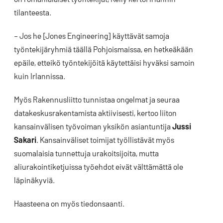
tilanteesta.
– Jos he [Jones Engineering] käyttävät samoja
työntekijäryhmiä täällä Pohjoismaissa, en hetkeäkään
epäile, etteikö työntekijöitä käytettäisi hyväksi samoin
kuin Irlannissa.
Myös Rakennusliitto tunnistaa ongelmat ja seuraa
datakeskusrakentamista aktiivisesti, kertoo liiton
kansainvälisen työvoiman yksikön asiantuntija
Jussi
Sakari
. Kansainväliset toimijat työllistävät myös
suomalaisia tunnettuja urakoitsijoita, mutta
aliurakointiketjuissa työehdot eivät välttämättä ole
läpinäkyviä.
Haasteena on myös tiedonsaanti.