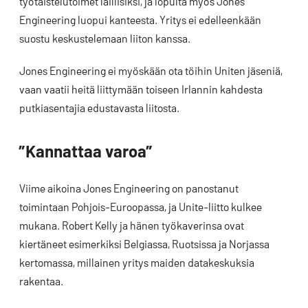
työtaistelutoimet laillisiksi, ja lopulta myös Jones
Engineering luopui kanteesta. Yritys ei edelleenkään
suostu keskustelemaan liiton kanssa.
Jones Engineering ei myöskään ota töihin Uniten jäseniä,
vaan vaatii heitä liittymään toiseen Irlannin kahdesta
putkiasentajia edustavasta liitosta.
”Kannattaa varoa”
Viime aikoina Jones Engineering on panostanut
toimintaan Pohjois-Euroopassa, ja Unite-liitto kulkee
mukana. Robert Kelly ja hänen työkaverinsa ovat
kiertäneet esimerkiksi Belgiassa, Ruotsissa ja Norjassa
kertomassa, millainen yritys maiden datakeskuksia
rakentaa.