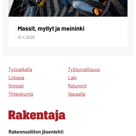
Massit, myllyt ja meininki
10.4.2026
Työpaikalla
Työturvallisuus
Liitossa
Laki
Ihmiset
Kolumnit
Yhteiskunta
Vapaalla
Rakennusliiton jäsenlehti