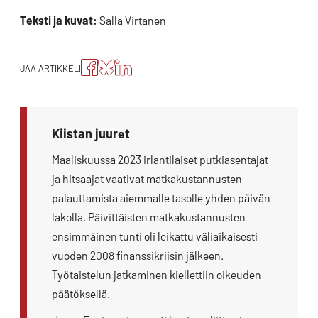
Teksti ja kuvat:
Salla Virtanen
Jaa
Jaa
Jako:
JAA ARTIKKELI
artikkeli
artikkeli
Jaa
Facebookissa
Blueskyssa
artikkeli
LinkedIn:ssä
Kiistan juuret
Maaliskuussa 2023 irlantilaiset putkiasentajat
ja hitsaajat vaativat matkakustannusten
palauttamista aiemmalle tasolle yhden päivän
lakolla. Päivittäisten matkakustannusten
ensimmäinen tunti oli leikattu väliaikaisesti
vuoden 2008 finanssikriisin jälkeen.
Työtaistelun jatkaminen kiellettiin oikeuden
päätöksellä.