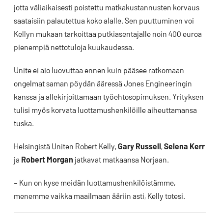
jotta väliaikaisesti poistettu matkakustannusten korvaus
saataisiin palautettua koko alalle. Sen puuttuminen voi
Kellyn mukaan tarkoittaa putkiasentajalle noin 400 euroa
pienempiä nettotuloja kuukaudessa.
Unite ei aio luovuttaa ennen kuin pääsee ratkomaan
ongelmat saman pöydän ääressä Jones Engineeringin
kanssa ja allekirjoittamaan työehtosopimuksen. Yrityksen
tulisi myös korvata luottamushenkilöille aiheuttamansa
tuska.
Helsingistä Uniten Robert Kelly,
Gary Russell
,
Selena Kerr
ja
Robert Morgan
jatkavat matkaansa Norjaan.
– Kun on kyse meidän luottamushenkilöistämme,
menemme vaikka maailmaan ääriin asti, Kelly totesi.