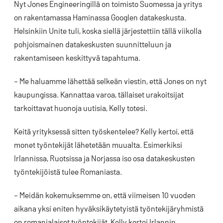
Nyt Jones Engineeringillä on toimisto Suomessa ja yritys
on rakentamassa Haminassa Googlen datakeskusta.
Helsinkiin Unite tuli, koska siellä järjestettiin tällä viikolla
pohjoismainen datakeskusten suunnitteluun ja
rakentamiseen keskittyvä tapahtuma.
– Me haluamme lähettää selkeän viestin, että Jones on nyt
kaupungissa. Kannattaa varoa, tällaiset urakoitsijat
tarkoittavat huonoja uutisia, Kelly totesi.
Keitä yrityksessä sitten työskentelee? Kelly kertoi, että
monet työntekijät lähetetään muualta. Esimerkiksi
Irlannissa, Ruotsissa ja Norjassa iso osa datakeskusten
työntekijöistä tulee Romaniasta.
– Meidän kokemuksemme on, että viimeisen 10 vuoden
aikana yksi eniten hyväksikäytetyistä työntekijäryhmistä
on romanialaiset työntekijät, Kelly kertoi Irlannin