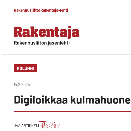
Siirry
Rakennusliitto
Rakentaja-lehti
suoraan
sisältöön
Rakentaja-lehti
Rakennusliiton
jäsenlehti
KOLUMNI
14.2.2025
Digiloikkaa kulmahuon
Jaa
Jaa
Jako:
JAA ARTIKKELI
artikkeli
artikkeli
Jaa