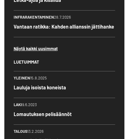
INFRARAKENTAMINEN
28.7.2026
Vantaan ratikka: Kahden allianssin jättihanke
Näytä kaikki uusimmat
LUETUIMMAT
YLEINEN
15.8.2025
Lauluja isoista koneista
LAKI
9.6.2023
Lomautuksen pelisäännöt
TALOUS
13.2.2026