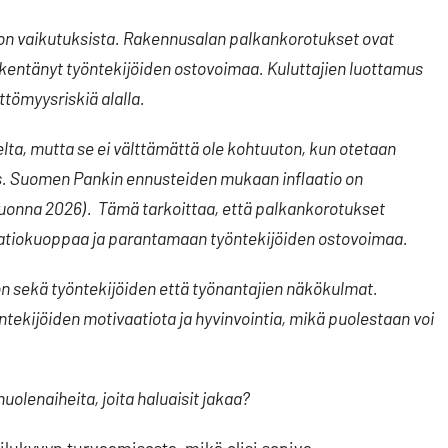
on vaikutuksista. Rakennusalan palkankorotukset ovat
kentänyt työntekijöiden ostovoimaa. Kuluttajien luottamus
ttömyysriskiä alalla.
lta, mutta se ei välttämättä ole kohtuuton, kun otetaan
s. Suomen Pankin ennusteiden mukaan inflaatio on
 vuonna 2026).
Tämä tarkoittaa, että palkankorotukset
atiokuoppaa ja parantamaan työntekijöiden ostovoimaa.
n sekä työntekijöiden että työnantajien näkökulmat.
tekijöiden motivaatiota ja hyvinvointia, mikä puolestaan voi
huolenaiheita, joita haluaisit jakaa?