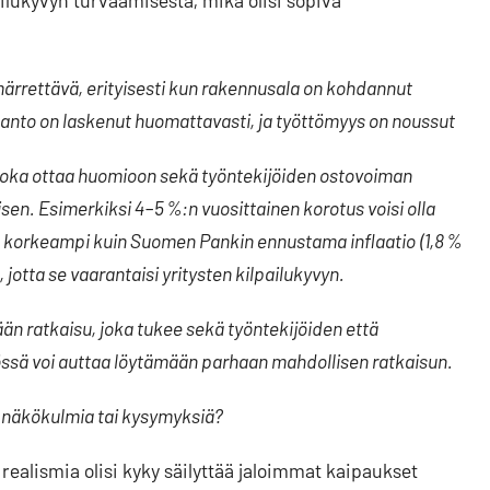
ilukyvyn turvaamisesta, mikä olisi sopiva
märrettävä, erityisesti kun rakennusala on kohdannut
tanto on laskenut huomattavasti, ja työttömyys on noussut
 joka ottaa huomioon sekä työntekijöiden ostovoiman
sen. Esimerkiksi 4–5 %:n vuosittainen korotus voisi olla
an korkeampi kuin Suomen Pankin ennustama inflaatio (1,8 %
, jotta se vaarantaisi yritysten kilpailukyvyn.
än ratkaisu, joka tukee sekä työntekijöiden että
yössä voi auttaa löytämään parhaan mahdollisen ratkaisun.
a näkökulmia tai kysymyksiä?
 realismia olisi kyky säilyttää jaloimmat kaipaukset