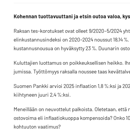
Facebookissa
Blueskyssa
artikkeli
LinkedIn:ssä
Kohennan tuottavuuttani ja etsin outoa valoa, ky
Raksan tes-korotukset ovat olleet 9/2020–5/2024 yht
elinkustannusindeksi on 2020–2024 noussut 18,14 %. 
kustannusnousua on hyväksytty 23 %. Duunarin ostovo
Kuluttajien luottamus on poikkeuksellisen heikko. Ih
jumissa. Työttömyys raksalla noussee taas kevättalvel
Suomen Pankki arvioi 2025 inflaation 1,8 %:ksi ja 202
kiihtyneen juuri 2,4 %:ksi.
Meneillään on neuvottelut palkoista. Oletetaan, että n
ostovoima eli inflaatiokuoppa kompensoida? Onko 10
kohtuuton vaatimus?