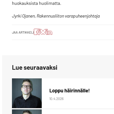
huokauksista huolimatta.
Jyrki Ojanen, Rakennusliiton varapuheenjohtaja
Jaa
Jaa
Jako:
JAA ARTIKKELI
artikkeli
artikkeli
Jaa
Facebookissa
Blueskyssa
artikkeli
LinkedIn:ssä
Lue seuraavaksi
Loppu häirinnälle!
10.4.2026