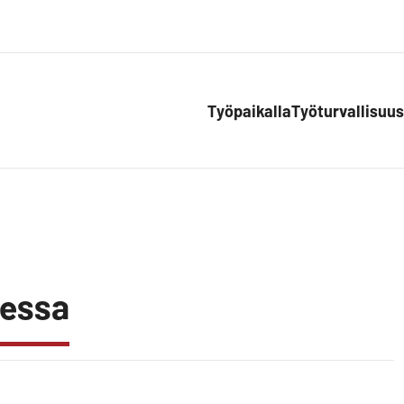
Työpaikalla
Työturvallisuus
eessa