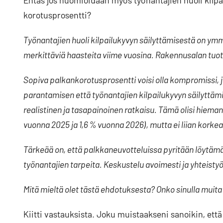
Entäs jos huomioidaan myös työnantajien huoli kilpa
korotusprosentti?
Työnantajien huoli kilpailukyvyn säilyttämisestä on ym
merkittäviä haasteita viime vuosina. Rakennusalan tuo
Sopiva palkankorotusprosentti voisi olla kompromissi,
parantamisen että työnantajien kilpailukyvyn säilyttämi
realistinen ja tasapainoinen ratkaisu. Tämä olisi hiem
vuonna 2025 ja 1,6 % vuonna 2026),
mutta ei liian korkea
Tärkeää on, että palkkaneuvotteluissa pyritään löytämä
työnantajien tarpeita. Keskustelu avoimesti ja yhteist
Mitä mieltä olet tästä ehdotuksesta? Onko sinulla muit
Kiitti vastauksista. Joku muistaakseni sanoikin, että