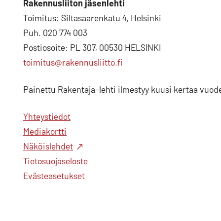
Rakennusliiton jäsenlehti
Toimitus: Siltasaarenkatu 4, Helsinki
Puh. 020 774 003
Postiosoite: PL 307, 00530 HELSINKI
toimitus@rakennusliitto.fi
Painettu Rakentaja-lehti ilmestyy kuusi kertaa vuod
Yhteystiedot
Mediakortti
Näköislehdet
Tietosuojaseloste
Evästeasetukset