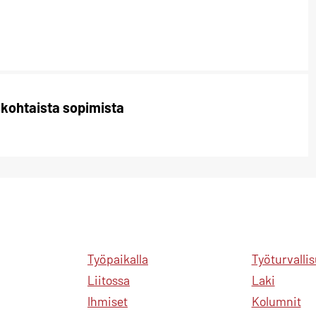
skohtaista sopimista
Työpaikalla
Työturvalli
Liitossa
Laki
Ihmiset
Kolumnit