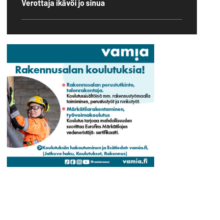
Verottaja ikävöi jo sinua