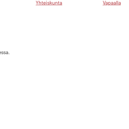
Yhteiskunta
Vapaalla
essa.