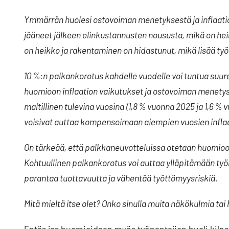
Ymmärrän huolesi ostovoiman menetyksestä ja inflaati
jääneet jälkeen elinkustannusten noususta, mikä on hei
on heikko ja rakentaminen on hidastunut, mikä lisää työ
10 %:n palkankorotus kahdelle vuodelle voi tuntua suure
huomioon inflaation vaikutukset ja ostovoiman menety
maltillinen tulevina vuosina (1,8 % vuonna 2025 ja 1,6 %
voisivat auttaa kompensoimaan aiempien vuosien infla
On tärkeää, että palkkaneuvotteluissa otetaan huomioo
Kohtuullinen palkankorotus voi auttaa ylläpitämään työn
parantaa tuottavuutta ja vähentää työttömyysriskiä.
Mitä mieltä itse olet? Onko sinulla muita näkökulmia tai 