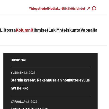
Haku
Yhteystiedot
Mediakortti
Näköislehdet
Liitossa
Kolumnit
Ihmiset
Laki
Yhteiskunta
Vapaalla
UUSIMMAT
YLEINEN
6.8.2026
Starkin kysely: Rakennusalan houkuttelevuus
nyt heikko
VAPAALLA
4.8.2026
Letka-ajoa ja kisailua