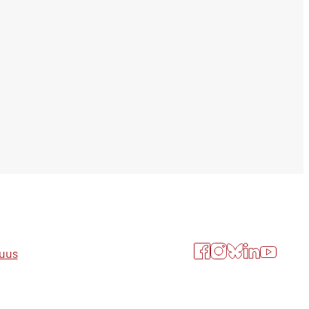
Facebook
Instagram
Bluesky
LinkedIn
YouTube
suus