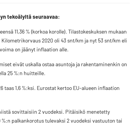
syn tekoälyltä seuraavaa:
eensä 11,36 % (korkoa korolle). Tilastokeskuksen mukaan
Kilometrikorvaus 2020 oli 43 snt/km ja nyt 53 snt/km eli
ima on jäänyt inflaation alle.
miset eivät uskalla ostaa asuntoja ja rakentaminenkin on
la 25 %:n huitteille.
6 taas 1,6 %:ksi. Eurostat kertoo EU-alueen inflaation
iistä sovittaisiin 2 vuodeksi. Pitäisikö menetetty
 %:n palkankorotus tulevaksi 2 vuodeksi vastuuton tai