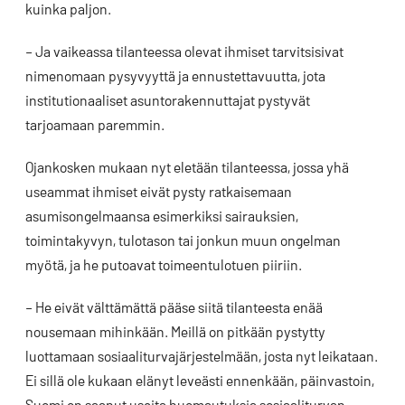
kuinka paljon.
– Ja vaikeassa tilanteessa olevat ihmiset tarvitsisivat
nimenomaan pysyvyyttä ja ennustettavuutta, jota
institutionaaliset asuntorakennuttajat pystyvät
tarjoamaan paremmin.
Ojankosken mukaan nyt eletään tilanteessa, jossa yhä
useammat ihmiset eivät pysty ratkaisemaan
asumisongelmaansa esimerkiksi sairauksien,
toimintakyvyn, tulotason tai jonkun muun ongelman
myötä, ja he putoavat toimeentulotuen piiriin.
– He eivät välttämättä pääse siitä tilanteesta enää
nousemaan mihinkään. Meillä on pitkään pystytty
luottamaan sosiaaliturvajärjestelmään, josta nyt leikataan.
Ei sillä ole kukaan elänyt leveästi ennenkään, päinvastoin,
Suomi on saanut useita huomautuksia sosiaaliturvan