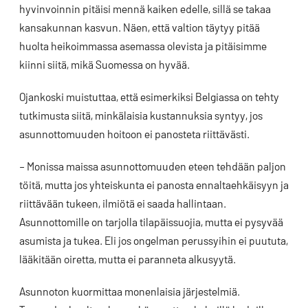
hyvinvoinnin pitäisi mennä kaiken edelle, sillä se takaa
kansakunnan kasvun. Näen, että valtion täytyy pitää
huolta heikoimmassa asemassa olevista ja pitäisimme
kiinni siitä, mikä Suomessa on hyvää.
Ojankoski muistuttaa, että esimerkiksi Belgiassa on tehty
tutkimusta siitä, minkälaisia kustannuksia syntyy, jos
asunnottomuuden hoitoon ei panosteta riittävästi.
– Monissa maissa asunnottomuuden eteen tehdään paljon
töitä, mutta jos yhteiskunta ei panosta ennaltaehkäisyyn ja
riittävään tukeen, ilmiötä ei saada hallintaan.
Asunnottomille on tarjolla tilapäissuojia, mutta ei pysyvää
asumista ja tukea. Eli jos ongelman perussyihin ei puututa,
lääkitään oiretta, mutta ei paranneta alkusyytä.
Asunnoton kuormittaa monenlaisia järjestelmiä.