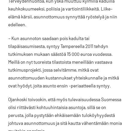
Terveydenhuoltoa, kun yskä muuttuu kylmillä kaduilla
keuhkokuumeeksi, poliisia ja vartiointiliikkeitä. Liike-
elämä kärsii, asunnottomuus synnyttää ryöstelyä ja niin
edelleen.
– Kun asunnoton saadaan pois kadulta tai
tilapäisasumisesta, syntyy Tampereella 2011 tehdyn
tutkimuksen mukaan säästöä 15 000 euroa vuodessa.
Meillä on nyt tuoreista tilastoista meneillään vastaava
tutkimusprojekti, jossa selvitämme, mitkä ovat
asunnottomuuden kustannukset yhteiskunnalle ja mitkä
ovat hyödyt, joita asunto ensin -periaatteella syntyy.
Ojankoski toivookin, että myös tulevaisuudessa Suomessa
olisi riittävästi kohtuuhintaisia asuntoja, sillä se on
perusta, jolla pystytään ehkäisemään tuloköyhyydestä
johtuva asunnottomuus ja sitä kautta vähentämään monia
muitakin ongelmia.