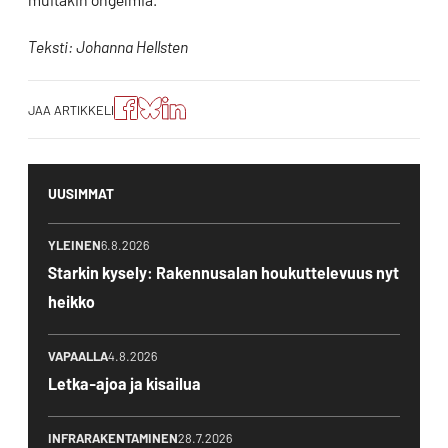
Teksti: Johanna Hellsten
Jaa
Jaa
Jako:
JAA ARTIKKELI
artikkeli
artikkeli
Jaa
Facebookissa
Blueskyssa
artikkeli
LinkedIn:ssä
UUSIMMAT
YLEINEN
6.8.2026
Starkin kysely: Rakennusalan houkuttelevuus nyt
heikko
VAPAALLA
4.8.2026
Letka-ajoa ja kisailua
INFRARAKENTAMINEN
28.7.2026