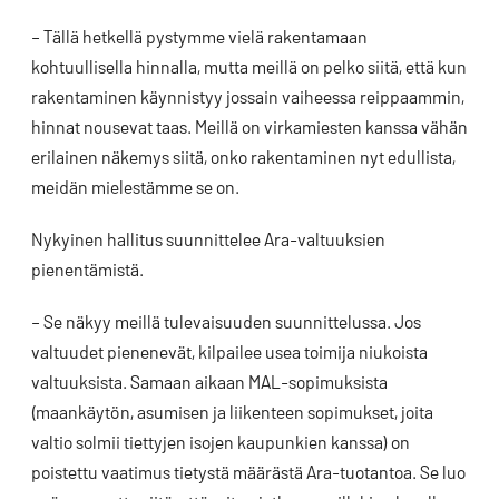
– Tällä hetkellä pystymme vielä rakentamaan
kohtuullisella hinnalla, mutta meillä on pelko siitä, että kun
rakentaminen käynnistyy jossain vaiheessa reippaammin,
hinnat nousevat taas. Meillä on virkamiesten kanssa vähän
erilainen näkemys siitä, onko rakentaminen nyt edullista,
meidän mielestämme se on.
Nykyinen hallitus suunnittelee Ara-valtuuksien
pienentämistä.
– Se näkyy meillä tulevaisuuden suunnittelussa. Jos
valtuudet pienenevät, kilpailee usea toimija niukoista
valtuuksista. Samaan aikaan MAL-sopimuksista
(maankäytön, asumisen ja liikenteen sopimukset, joita
valtio solmii tiettyjen isojen kaupunkien kanssa) on
poistettu vaatimus tietystä määrästä Ara-tuotantoa. Se luo