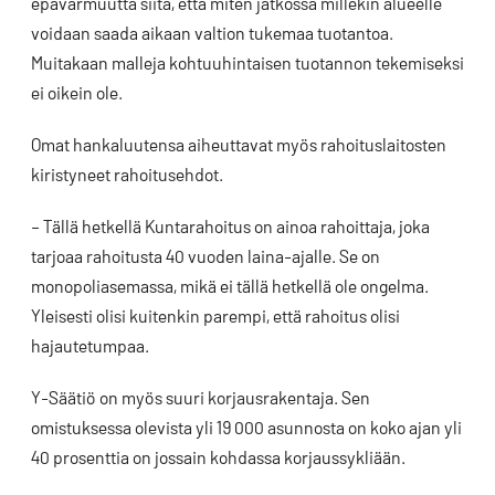
epävarmuutta siitä, että miten jatkossa millekin alueelle
voidaan saada aikaan valtion tukemaa tuotantoa.
Muitakaan malleja kohtuuhintaisen tuotannon tekemiseksi
ei oikein ole.
Omat hankaluutensa aiheuttavat myös rahoituslaitosten
kiristyneet rahoitusehdot.
– Tällä hetkellä Kuntarahoitus on ainoa rahoittaja, joka
tarjoaa rahoitusta 40 vuoden laina-ajalle. Se on
monopoliasemassa, mikä ei tällä hetkellä ole ongelma.
Yleisesti olisi kuitenkin parempi, että rahoitus olisi
hajautetumpaa.
Y-Säätiö on myös suuri korjausrakentaja. Sen
omistuksessa olevista yli 19 000 asunnosta on koko ajan yli
40 prosenttia on jossain kohdassa korjaussykliään.