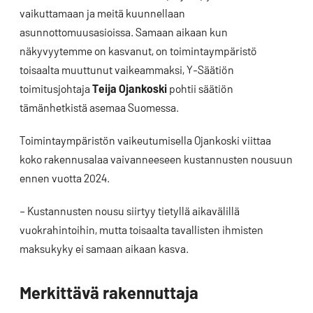
vaikuttamaan ja meitä kuunnellaan
asunnottomuusasioissa. Samaan aikaan kun
näkyvyytemme on kasvanut, on toimintaympäristö
toisaalta muuttunut vaikeammaksi, Y-Säätiön
toimitusjohtaja
Teija Ojankoski
pohtii säätiön
tämänhetkistä asemaa Suomessa.
Toimintaympäristön vaikeutumisella Ojankoski viittaa
koko rakennusalaa vaivanneeseen kustannusten nousuun
ennen vuotta 2024.
– Kustannusten nousu siirtyy tietyllä aikavälillä
vuokrahintoihin, mutta toisaalta tavallisten ihmisten
maksukyky ei samaan aikaan kasva.
Merkittävä rakennuttaja