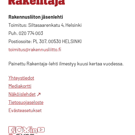
Rakennusliiton jäsenlehti
Toimitus: Siltasaarenkatu 4, Helsinki
Puh. 020 774 003
Postiosoite: PL 307, 00530 HELSINKI
toimitus@rakennusliitto.fi
Painettu Rakentaja-lehti ilmestyy kuusi kertaa vuodessa.
Yhteystiedot
Mediakortti
Näköislehdet
Tietosuojaseloste
Evästeasetukset
Facebook
Instagram
Bluesky
LinkedIn
YouTube