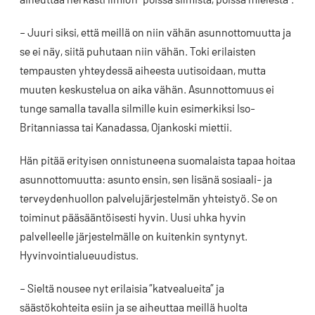
– Juuri siksi, että meillä on niin vähän asunnottomuutta ja
se ei näy, siitä puhutaan niin vähän. Toki erilaisten
tempausten yhteydessä aiheesta uutisoidaan, mutta
muuten keskustelua on aika vähän. Asunnottomuus ei
tunge samalla tavalla silmille kuin esimerkiksi Iso-
Britanniassa tai Kanadassa, Ojankoski miettii.
Hän pitää erityisen onnistuneena suomalaista tapaa hoitaa
asunnottomuutta: asunto ensin, sen lisänä sosiaali- ja
terveydenhuollon palvelujärjestelmän yhteistyö. Se on
toiminut pääsääntöisesti hyvin. Uusi uhka hyvin
palvelleelle järjestelmälle on kuitenkin syntynyt.
Hyvinvointialueuudistus.
– Sieltä nousee nyt erilaisia ”katvealueita” ja
säästökohteita esiin ja se aiheuttaa meillä huolta