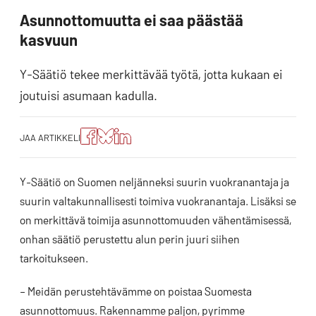
Asunnottomuutta ei saa päästää
kasvuun
Y-Säätiö tekee merkittävää työtä, jotta kukaan ei
joutuisi asumaan kadulla.
Jaa
Jaa
Jako:
JAA ARTIKKELI
artikkeli
artikkeli
Jaa
Facebookissa
Blueskyssa
artikkeli
LinkedIn:ssä
Y-Säätiö on Suomen neljänneksi suurin vuokranantaja ja
suurin valtakunnallisesti toimiva vuokranantaja. Lisäksi se
on merkittävä toimija asunnottomuuden vähentämisessä,
onhan säätiö perustettu alun perin juuri siihen
tarkoitukseen.
– Meidän perustehtävämme on poistaa Suomesta
asunnottomuus. Rakennamme paljon, pyrimme