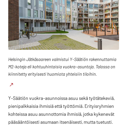
Helsingin Jätkäsaareen valmistui Y-Säätiön rakennuttamia
M2-koteja eli kohtuuhintaisia vuokra-asuntoja. Talossa on
kiinnitetty erityisesti huomiota yhteisiin tiloihin.
Y-Säätiön vuokra-asunnoissa asuu sekä työtätekeviä,
pienipalkkaisia ihmisiä että työttömiä. Erityisryhmien
kohteissa asuu asunnottomia ihmisiä, jotka kykenevät
pääsääntöisesti asumaan itsenäisesti, mutta tuetusti.