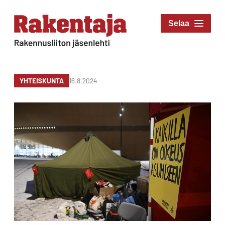
Siirry
suoraan
Rakentaja-lehti
sisältöön
Rakennusliiton
jäsenlehti
16.8.2024
YHTEISKUNTA