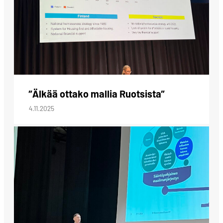
”Älkää ottako mallia Ruotsista”
4.11.2025