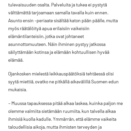
tulevaisuuden osalta. Palveluita ja tukea ei pystytä
välttämättä tarjoamaan samalla tavalla kuin ennen.
Asunto ensin -periaate sisältää katon pään päälle, mutta
myös räätälöityä apua erilaisiin vaikeisiin
elämäntilanteisiin, jotka ovat johtaneet
asunnottomuuteen. Näin ihminen pystyy jatkossa
säilyttämään kotinsa ja elämään kohtuullisen hyvää
elämää.
Ojankosken mielestä leikkauspäätöksiä tehtäessä olisi
syytä miettiä, ovatko ne pitkällä aikavälillä Suomen edun
mukaisia.
– Muussa tapauksessa pitää alkaa laskea, kuinka paljon me
olemme valmiita sietämään ruumiita, kun talvella alkaa
ihmisiä kuolla kadulle. Ymmärrän, että elämme vaikeita
taloudellisia aikoja, mutta ihmisten terveyden ja