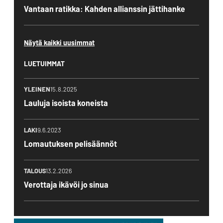
Vantaan ratikka: Kahden allianssin jättihanke
Näytä kaikki uusimmat
LUETUIMMAT
YLEINEN
15.8.2025
Lauluja isoista koneista
LAKI
9.6.2023
Lomautuksen pelisäännöt
TALOUS
13.2.2026
Verottaja ikävöi jo sinua