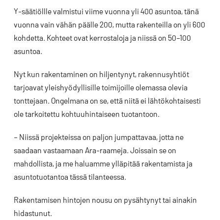
Y-säätiöllle valmistui viime vuonna yli 400 asuntoa, tänä
vuonna vain vähän päälle 200, mutta rakenteilla on yli 600
kohdetta. Kohteet ovat kerrostaloja ja niissä on 50–100
asuntoa.
Nyt kun rakentaminen on hiljentynyt, rakennusyhtiöt
tarjoavat yleishyödyllisille toimijoille olemassa olevia
tonttejaan. Ongelmana on se, että niitä ei lähtökohtaisesti
ole tarkoitettu kohtuuhintaiseen tuotantoon.
– Niissä projekteissa on paljon jumpattavaa, jotta ne
saadaan vastaamaan Ara-raameja. Joissain se on
mahdollista, ja me haluamme ylläpitää rakentamista ja
asuntotuotantoa tässä tilanteessa.
Rakentamisen hintojen nousu on pysähtynyt tai ainakin
hidastunut.