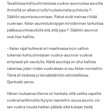
Tavallisissa kohtuuhintaisissa vuokra-asunnoissa asuvilta
ihmisiltä on alkanut tulla huolestuneita puheluita Y-
Säätiön asumisneuvontaan. Rahat eivät meinaa riittää
vuokraan. Kelan asumistukirajojen kiristäminen tarkoittaa
pääkaupunkiseudulla sitä, että jopa Y-Säätiön asunnot
ovat liian kalliita.
– Kelan rajat kulkevat eri maailmassa kuin valtion
tukeman kohtuuhintaisen vuokra-asunnon vuokrat
erityisesti pk-seudulla. Näitä asuntoja on ollut kallista
rakentaa, joten niiden vuokrakaan ei osu Kelan normeihin.
Tämä oli tiedossa jo lainsäädäntöä valmistellessa,
Ojankoski sanoo.
Hänen mukaansa tilanne on hankala, sillä vaikka vapailta
vuokramarkkinoilta löytyisi raameihin osuva asunto, voi
sen vuokra nousta hetken päästä, eikä kukaan tiedä,