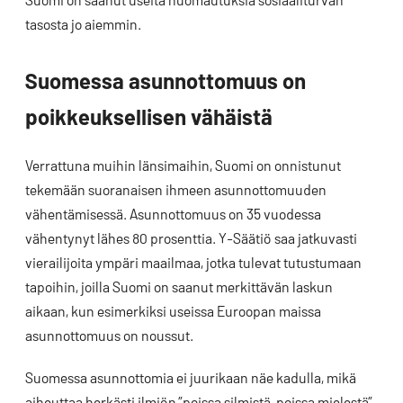
tasosta jo aiemmin.
Suomessa asunnottomuus on
poikkeuksellisen vähäistä
Verrattuna muihin länsimaihin, Suomi on onnistunut
tekemään suoranaisen ihmeen asunnottomuuden
vähentämisessä. Asunnottomuus on 35 vuodessa
vähentynyt lähes 80 prosenttia. Y-Säätiö saa jatkuvasti
vierailijoita ympäri maailmaa, jotka tulevat tutustumaan
tapoihin, joilla Suomi on saanut merkittävän laskun
aikaan, kun esimerkiksi useissa Euroopan maissa
asunnottomuus on noussut.
Suomessa asunnottomia ei juurikaan näe kadulla, mikä
aiheuttaa herkästi ilmiön ”poissa silmistä, poissa mielestä”.