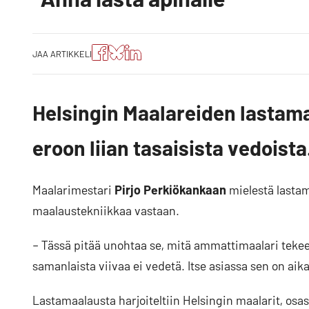
Jaa
Jaa
Jako:
JAA ARTIKKELI
artikkeli
artikkeli
Jaa
Facebookissa
Blueskyssa
artikkeli
LinkedIn:ssä
Helsingin Maalareiden lastamaa
eroon liian tasaisista vedoista
Maalarimestari
Pirjo Perkiökankaan
mielestä lastam
maalaustekniikkaa vastaan.
– Tässä pitää unohtaa se, mitä ammattimaalari tekee.
samanlaista viivaa ei vedetä. Itse asiassa sen on ai
Lastamaalausta harjoiteltiin Helsingin maalarit, osa