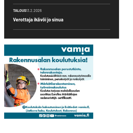
TALOUS
13.2.2026
Verottaja ikävöi jo sinua