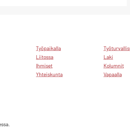
Työpaikalla
Työturvalli
Liitossa
Laki
Ihmiset
Kolumnit
Yhteiskunta
Vapaalla
essa.