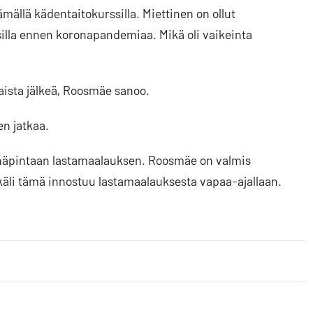
ällä kädentaitokurssilla. Miettinen on ollut
silla ennen koronapandemiaa. Mikä oli vaikeinta
saista jälkeä, Roosmäe sanoo.
en jatkaa.
einäpintaan lastamaalauksen. Roosmäe on valmis
ikäli tämä innostuu lastamaalauksesta vapaa-ajallaan.