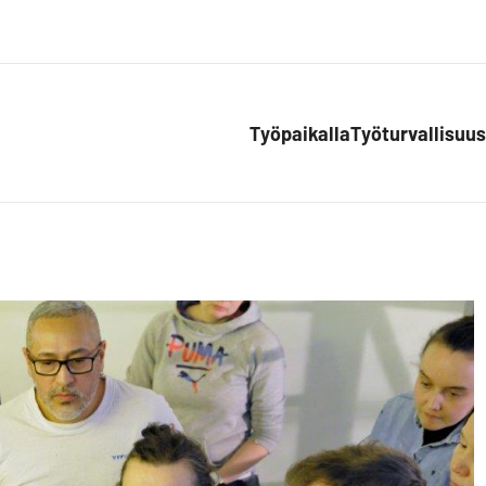
Työpaikalla
Työturvallisuus