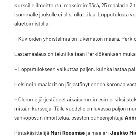
Kurssille ilmoittautui maksimimäärä, 25 maalaria 2 t
isommalle joukolle ei olisi ollut tilaa. Lopputulost
aluetoimistolla.
– Kuvioiden yhdistelmiä on lukematon määrä, Perkiö
Lastamaalaus on tekniikaltaan Perkiökankaan mukaa
– Lopputulokseen vaikuttaa paljon, kuinka lastaa pa
Helsingin maalarit on järjestänyt ennen koronaa vast
– Olemme järjestäneet aikaisemmin esimerkiksi stukk
mitään kursseja. Tälle vuodelle on luvassa paljon mu
sähköpostin ilmoittelua, osaston puheenjohtaja
Ann
Pintakäsittelijä
Mari Roosmäe
ja maalari
Jaakko Mi