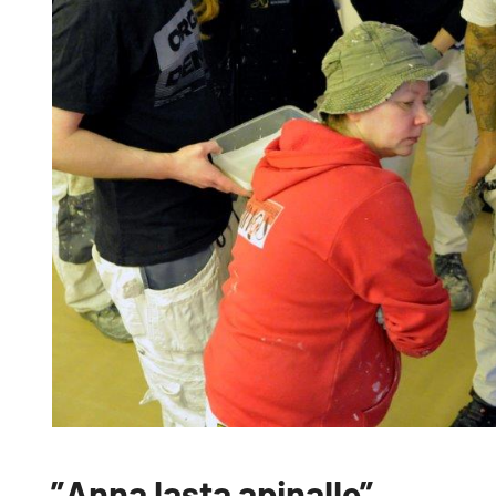
”Anna lasta apinalle”