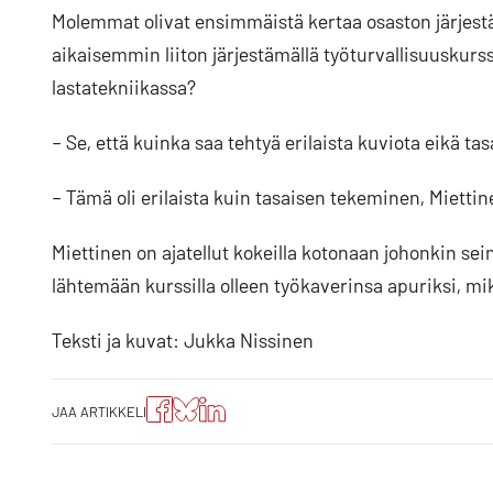
Molemmat olivat ensimmäistä kertaa osaston järjestäm
aikaisemmin liiton järjestämällä työturvallisuuskurs
lastatekniikassa?
– Se, että kuinka saa tehtyä erilaista kuviota eikä ta
– Tämä oli erilaista kuin tasaisen tekeminen, Miettin
Miettinen on ajatellut kokeilla kotonaan johonkin s
lähtemään kurssilla olleen työkaverinsa apuriksi, m
Teksti ja kuvat: Jukka Nissinen
Jaa
Jaa
Jako:
JAA ARTIKKELI
artikkeli
artikkeli
Jaa
Facebookissa
Blueskyssa
artikkeli
LinkedIn:ssä