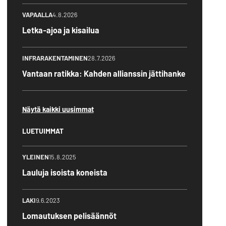
VAPAALLA
4.8.2026
Letka-ajoa ja kisailua
INFRARAKENTAMINEN
28.7.2026
Vantaan ratikka: Kahden allianssin jättihanke
Näytä kaikki uusimmat
LUETUIMMAT
YLEINEN
15.8.2025
Lauluja isoista koneista
LAKI
9.6.2023
Lomautuksen pelisäännöt