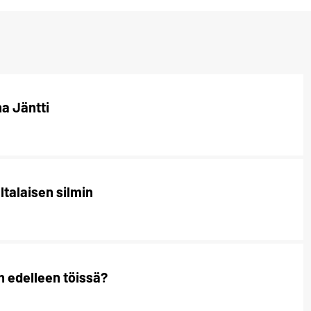
a Jäntti
tävaltalaisen silmin
n edelleen töissä?