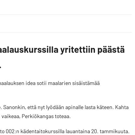
lauskurssilla yritettiin päästä
.
aalauksen idea sotii maalarien sisäistämää
 Sanonkin, että nyt lyödään apinalle lasta käteen. Kahta
ka vaikeaa, Perkiökangas toteaa.
sto 002:n kädentaitokurssilla lauantaina 20. tammikuuta.