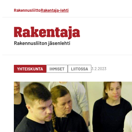
Siirry
Rakennusliitto
Rakentaja-lehti
suoraan
sisältöön
Rakentaja-lehti
Rakennusliiton
jäsenlehti
3.2.2023
YHTEISKUNTA
IHMISET
LIITOSSA