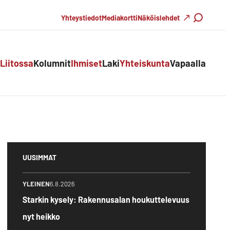
Haku
Yhteystiedot
Mediakortti
Näköislehdet
Liitossa
Kolumnit
Ihmiset
Laki
Yhteiskunta
Vapaalla
UUSIMMAT
YLEINEN
6.8.2026
Starkin kysely: Rakennusalan houkuttelevuus
nyt heikko