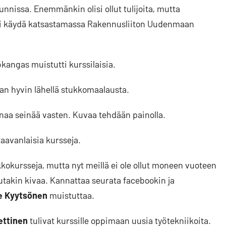
unnissa. Enemmänkin olisi ollut tulijoita, mutta
a voi käydä katsastamassa Rakennusliiton Uudenmaan
kangas muistutti kurssilaisia.
n hyvin lähellä stukkomaalausta.
inaa seinää vasten. Kuvaa tehdään painolla.
aavanlaisia kursseja.
okursseja, mutta nyt meillä ei ole ollut moneen vuoteen
utakin kivaa. Kannattaa seurata facebookin ja
e Kyytsönen
muistuttaa.
ettinen
tulivat kurssille oppimaan uusia työtekniikoita.