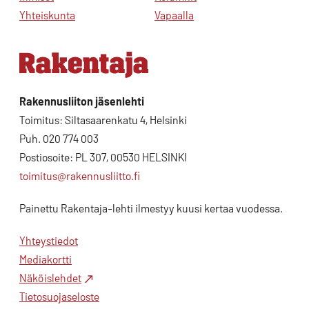
Yhteiskunta
Vapaalla
Rakennusliiton jäsenlehti
Toimitus: Siltasaarenkatu 4, Helsinki
Puh. 020 774 003
Postiosoite: PL 307, 00530 HELSINKI
toimitus@rakennusliitto.fi
Painettu Rakentaja-lehti ilmestyy kuusi kertaa vuodessa.
Yhteystiedot
Mediakortti
Näköislehdet
Tietosuojaseloste