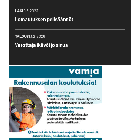
LAKI
9.6.2023
Lomautuksen pelisäännöt
TALOUS
13.2.2026
Verottaja ikävöi jo sinua