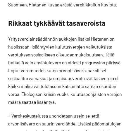
Suomeen, Hietanen kuvaa erästä verokikkailun kuviota.
Rikkaat tykkäävät tasaveroista
Yritysverolainsäädännön aukkojen lisäksi Hietanen on
huolissaan lisääntyvien kulutusverojen vaikutuksista
verotuksen sosiaaliseen oikeudenmukaisuuteen. Tällä
hetkellä vain ansiotulovero on aidosti progression piirissä.
Loput veromuodot, kuten arvonlisävero, pakolliset
sosiaaliturvamaksut ja omaisuusverot, ovat tasaveroja eli
kaikki maksavat tulotasoon katsomatta saman osuuden
veroa. Ekologisen kriisin vuoksi kulutuspohjaisten verojen
määrä saattaa lisääntyä.
– Verokeskustelussa unohdetaan usein se, että
arvonlisävero on suurin verolähde. Lisäksi pääomatulojen