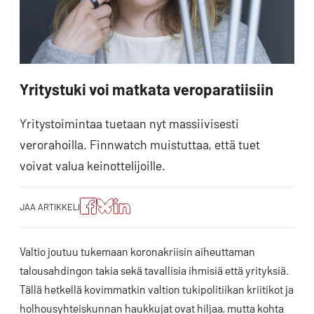
Yritystuki voi matkata veroparatiisiin
Yritystoimintaa tuetaan nyt massiivisesti
verorahoilla. Finnwatch muistuttaa, että tuet
voivat valua keinottelijoille.
Jaa
Jaa
Jako:
JAA ARTIKKELI
artikkeli
artikkeli
Jaa
Facebookissa
Blueskyssa
artikkeli
LinkedIn:ssä
Valtio joutuu tukemaan koronakriisin aiheuttaman
talousahdingon takia sekä tavallisia ihmisiä että yrityksiä.
Tällä hetkellä kovimmatkin valtion tukipolitiikan kriitikot ja
holhousyhteiskunnan haukkujat ovat hiljaa, mutta kohta