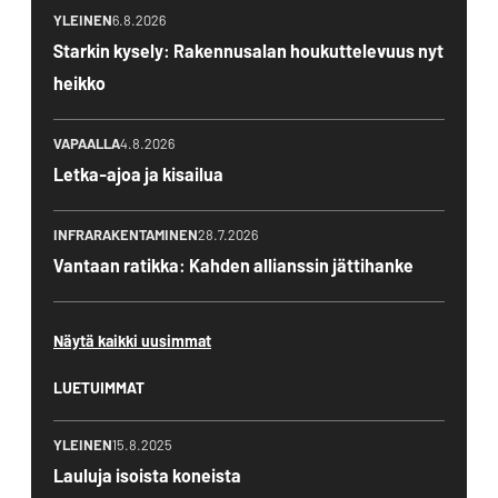
YLEINEN
6.8.2026
Starkin kysely: Rakennusalan houkuttelevuus nyt
heikko
VAPAALLA
4.8.2026
Letka-ajoa ja kisailua
INFRARAKENTAMINEN
28.7.2026
Vantaan ratikka: Kahden allianssin jättihanke
Näytä kaikki uusimmat
LUETUIMMAT
YLEINEN
15.8.2025
Lauluja isoista koneista