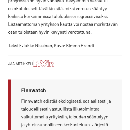
progressio on hyvin vähäistä. Kevyemmin verotetut
osinkotulot selittävätkin sitä, miksi verotus kääntyy
kaikista korkeimmissa tuloluokissa regressiiviseksi.
Listaamattoman yrityksen kautta voi nostaa merkittävän
osan tuloistaan hyvin kevyesti verotettuna.
Teksti: Jukka Nissinen, Kuva: Kimmo Brandt
Jaa
Jaa
Jako:
JAA ARTIKKELI
artikkeli
artikkeli
Jaa
Facebookissa
Blueskyssa
artikkeli
LinkedIn:ssä
Finnwatch
Finnwatch edistää ekologisesti, sosiaalisesti ja
taloudellisesti vastuullista liiketoimintaa
vaikuttamalla yrityksiin, talouden sääntelyyn
ja yhteiskunnalliseen keskusteluun. Järjestö