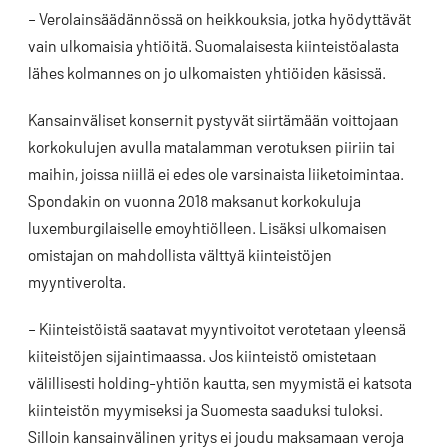
– Verolainsäädännössä on heikkouksia, jotka hyödyttävät
vain ulkomaisia yhtiöitä. Suomalaisesta kiinteistöalasta
lähes kolmannes on jo ulkomaisten yhtiöiden käsissä.
Kansainväliset konsernit pystyvät siirtämään voittojaan
korkokulujen avulla matalamman verotuksen piiriin tai
maihin, joissa niillä ei edes ole varsinaista liiketoimintaa.
Spondakin on vuonna 2018 maksanut korkokuluja
luxemburgilaiselle emoyhtiölleen. Lisäksi ulkomaisen
omistajan on mahdollista välttyä kiinteistöjen
myyntiverolta.
– Kiinteistöistä saatavat myyntivoitot verotetaan yleensä
kiiteistöjen sijaintimaassa. Jos kiinteistö omistetaan
välillisesti holding-yhtiön kautta, sen myymistä ei katsota
kiinteistön myymiseksi ja Suomesta saaduksi tuloksi.
Silloin kansainvälinen yritys ei joudu maksamaan veroja