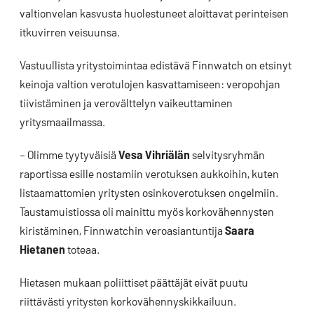
valtionvelan kasvusta huolestuneet aloittavat perinteisen
itkuvirren veisuunsa.
Vastuullista yritystoimintaa edistävä Finnwatch on etsinyt
keinoja valtion verotulojen kasvattamiseen: veropohjan
tiivistäminen ja verovälttelyn vaikeuttaminen
yritysmaailmassa.
– Olimme tyytyväisiä
Vesa Vihriälän
selvitysryhmän
raportissa esille nostamiin verotuksen aukkoihin, kuten
listaamattomien yritysten osinkoverotuksen ongelmiin.
Taustamuistiossa oli mainittu myös korkovähennysten
kiristäminen, Finnwatchin veroasiantuntija
Saara
Hietanen
toteaa.
Hietasen mukaan poliittiset päättäjät eivät puutu
riittävästi yritysten korkovähennyskikkailuun.