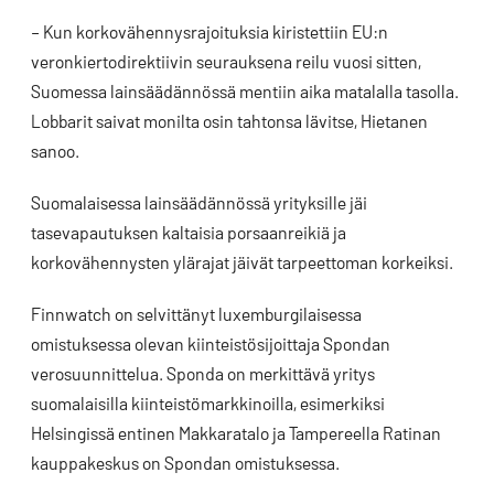
– Kun korkovähennysrajoituksia kiristettiin EU:n
veronkiertodirektiivin seurauksena reilu vuosi sitten,
Suomessa lainsäädännössä mentiin aika matalalla tasolla.
Lobbarit saivat monilta osin tahtonsa lävitse, Hietanen
sanoo.
Suomalaisessa lainsäädännössä yrityksille jäi
tasevapautuksen kaltaisia porsaanreikiä ja
korkovähennysten ylärajat jäivät tarpeettoman korkeiksi.
Finnwatch on selvittänyt luxemburgilaisessa
omistuksessa olevan kiinteistösijoittaja Spondan
verosuunnittelua. Sponda on merkittävä yritys
suomalaisilla kiinteistömarkkinoilla, esimerkiksi
Helsingissä entinen Makkaratalo ja Tampereella Ratinan
kauppakeskus on Spondan omistuksessa.