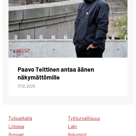
Paavo Teittinen antaa äänen
näkymättömille
17.10.2025
Työpaikalla
Työturvallisuus
Liitossa
Laki
Ihmiset
Kolumnit