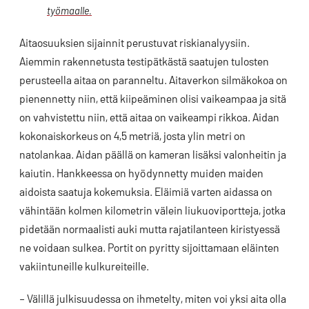
työmaalle.
Aitaosuuksien sijainnit perustuvat riskianalyysiin.
Aiemmin rakennetusta testipätkästä saatujen tulosten
perusteella aitaa on paranneltu. Aitaverkon silmäkokoa on
pienennetty niin, että kiipeäminen olisi vaikeampaa ja sitä
on vahvistettu niin, että aitaa on vaikeampi rikkoa. Aidan
kokonaiskorkeus on 4,5 metriä, josta ylin metri on
natolankaa. Aidan päällä on kameran lisäksi valonheitin ja
kaiutin. Hankkeessa on hyödynnetty muiden maiden
aidoista saatuja kokemuksia. Eläimiä varten aidassa on
vähintään kolmen kilometrin välein liukuoviportteja, jotka
pidetään normaalisti auki mutta rajatilanteen kiristyessä
ne voidaan sulkea. Portit on pyritty sijoittamaan eläinten
vakiintuneille kulkureiteille.
– Välillä julkisuudessa on ihmetelty, miten voi yksi aita olla