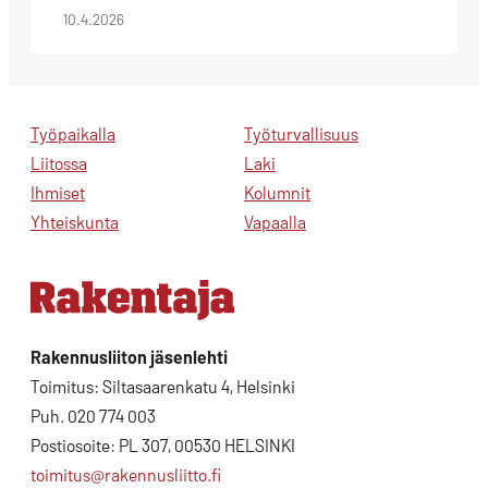
10.4.2026
Työpaikalla
Työturvallisuus
Liitossa
Laki
Ihmiset
Kolumnit
Yhteiskunta
Vapaalla
Rakennusliiton jäsenlehti
Toimitus: Siltasaarenkatu 4, Helsinki
Puh. 020 774 003
Postiosoite: PL 307, 00530 HELSINKI
toimitus@rakennusliitto.fi