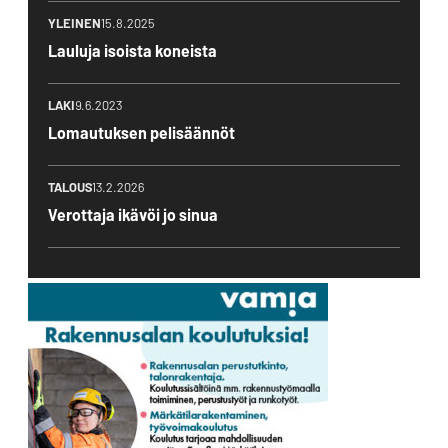
YLEINEN
15.8.2025
Lauluja isoista koneista
LAKI
9.6.2023
Lomautuksen pelisäännöt
TALOUS
13.2.2026
Verottaja ikävöi jo sinua