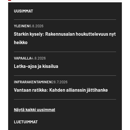
UUSIMMAT
YLEINEN
6.8.2026
Starkin kysely: Rakennusalan houkuttelevuus nyt
heikko
VAPAALLA
4.8.2026
Letka-ajoa ja kisailua
INFRARAKENTAMINEN
28.7.2026
Vantaan ratikka: Kahden allianssin jättihanke
Näytä kaikki uusimmat
LUETUIMMAT