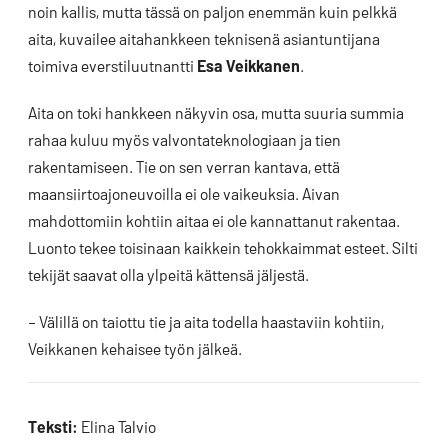
noin kallis, mutta tässä on paljon enemmän kuin pelkkä
aita, kuvailee aitahankkeen teknisenä asiantuntijana
toimiva everstiluutnantti
Esa Veikkanen
.
Aita on toki hankkeen näkyvin osa, mutta suuria summia
rahaa kuluu myös valvontateknologiaan ja tien
rakentamiseen. Tie on sen verran kantava, että
maansiirtoajoneuvoilla ei ole vaikeuksia. Aivan
mahdottomiin kohtiin aitaa ei ole kannattanut rakentaa.
Luonto tekee toisinaan kaikkein tehokkaimmat esteet. Silti
tekijät saavat olla ylpeitä kättensä jäljestä.
– Välillä on taiottu tie ja aita todella haastaviin kohtiin,
Veikkanen kehaisee työn jälkeä.
Teksti:
Elina Talvio