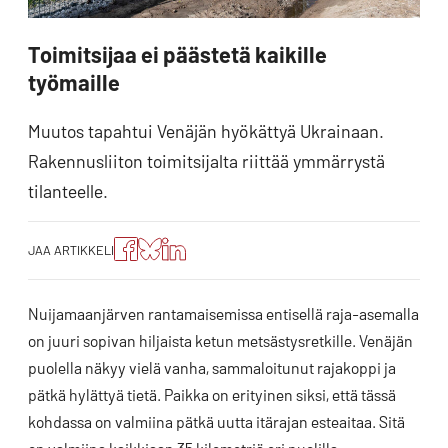
Toimitsijaa ei päästetä kaikille
työmaille
Muutos tapahtui Venäjän hyökättyä Ukrainaan.
Rakennusliiton toimitsijalta riittää ymmärrystä
tilanteelle.
Jaa
Jaa
Jako:
JAA ARTIKKELI
artikkeli
artikkeli
Jaa
Facebookissa
Blueskyssa
artikkeli
LinkedIn:ssä
Nuijamaanjärven rantamaisemissa entisellä raja-asemalla
on juuri sopivan hiljaista ketun metsästysretkille. Venäjän
puolella näkyy vielä vanha, sammaloitunut rajakoppi ja
pätkä hylättyä tietä. Paikka on erityinen siksi, että tässä
kohdassa on valmiina pätkä uutta itärajan esteaitaa. Sitä