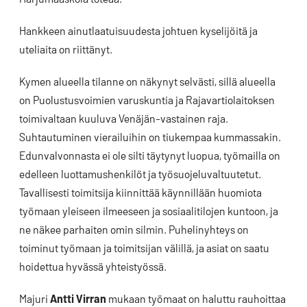
Hankkeen ainutlaatuisuudesta johtuen kyselijöitä ja
uteliaita on riittänyt.
Kymen alueella tilanne on näkynyt selvästi, sillä alueella
on Puolustusvoimien varuskuntia ja Rajavartiolaitoksen
toimivaltaan kuuluva Venäjän-vastainen raja.
Suhtautuminen vierailuihin on tiukempaa kummassakin.
Edunvalvonnasta ei ole silti täytynyt luopua, työmailla on
edelleen luottamushenkilöt ja työsuojeluvaltuutetut.
Tavallisesti toimitsija kiinnittää käynnillään huomiota
työmaan yleiseen ilmeeseen ja sosiaalitilojen kuntoon, ja
ne näkee parhaiten omin silmin. Puhelinyhteys on
toiminut työmaan ja toimitsijan välillä, ja asiat on saatu
hoidettua hyvässä yhteistyössä.
Majuri
Antti Virran
mukaan työmaat on haluttu rauhoittaa