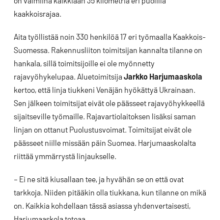
on valmiina kaikkiaan 35 kilometriä eri puolilla
kaakkoisrajaa.
Aita työllistää noin 330 henkilöä 17 eri työmaalla Kaakkois-
Suomessa. Rakennusliiton toimitsijan kannalta tilanne on
hankala, sillä toimitsijoille ei ole myönnetty
rajavyöhykelupaa. Aluetoimitsija
Jarkko Harjumaaskola
kertoo, että linja tiukkeni Venäjän hyökättyä Ukrainaan.
Sen jälkeen toimitsijat eivät ole päässeet rajavyöhykkeellä
sijaitseville työmaille. Rajavartiolaitoksen lisäksi saman
linjan on ottanut Puolustusvoimat. Toimitsijat eivät ole
päässeet niille missään päin Suomea. Harjumaaskolalta
riittää ymmärrystä linjaukselle.
– Ei ne sitä kiusallaan tee, ja hyvähän se on että ovat
tarkkoja. Niiden pitääkin olla tiukkana, kun tilanne on mikä
on. Kaikkia kohdellaan tässä asiassa yhdenvertaisesti,
Harjumaaskola toteaa.