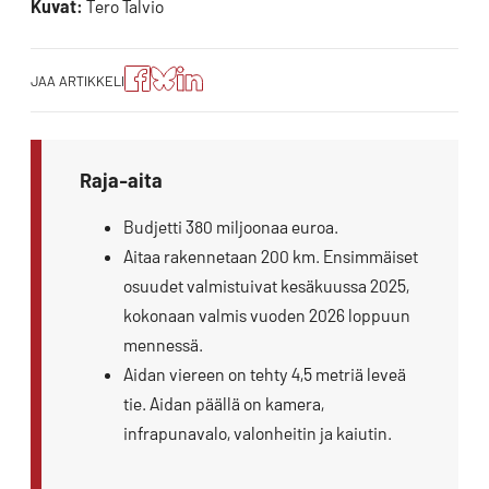
Kuvat:
Tero Talvio
Jaa
Jaa
Jako:
JAA ARTIKKELI
artikkeli
artikkeli
Jaa
Facebookissa
Blueskyssa
artikkeli
LinkedIn:ssä
Raja-aita
Budjetti 380 miljoonaa euroa.
Aitaa rakennetaan 200 km. Ensimmäiset
osuudet valmistuivat kesäkuussa 2025,
kokonaan valmis vuoden 2026 loppuun
mennessä.
Aidan viereen on tehty 4,5 metriä leveä
tie. Aidan päällä on kamera,
infrapunavalo, valonheitin ja kaiutin.