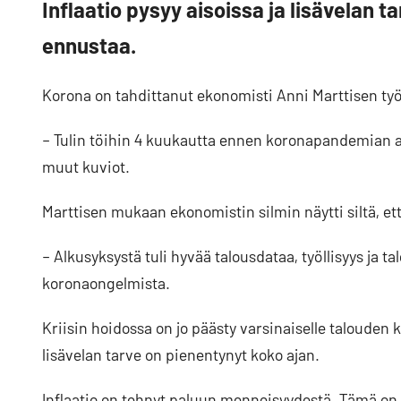
Inflaatio pysyy aisoissa ja lisävelan 
ennustaa.
Korona on tahdittanut ekonomisti Anni Marttisen työ
– Tulin töihin 4 kuukautta ennen koronapandemian alku
muut kuviot.
Marttisen mukaan ekonomistin silmin näytti siltä, että
– Alkusyksystä tuli hyvää talousdataa, työllisyys ja 
koronaongelmista.
Kriisin hoidossa on jo päästy varsinaiselle talouden k
lisävelan tarve on pienentynyt koko ajan.
Inflaatio on tehnyt paluun menneisyydestä. Tämä on