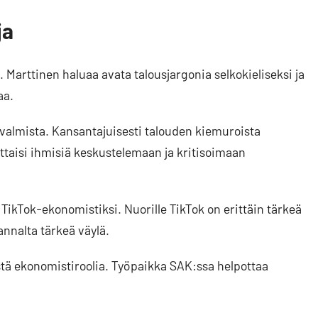
ja
 Marttinen haluaa avata talousjargonia selkokieliseksi ja
aa.
a valmista. Kansantajuisesti talouden kiemuroista
auttaisi ihmisiä keskustelemaan ja kritisoimaan
ikTok-ekonomistiksi. Nuorille TikTok on erittäin tärkeä
annalta tärkeä väylä.
stä ekonomistiroolia. Työpaikka SAK:ssa helpottaa