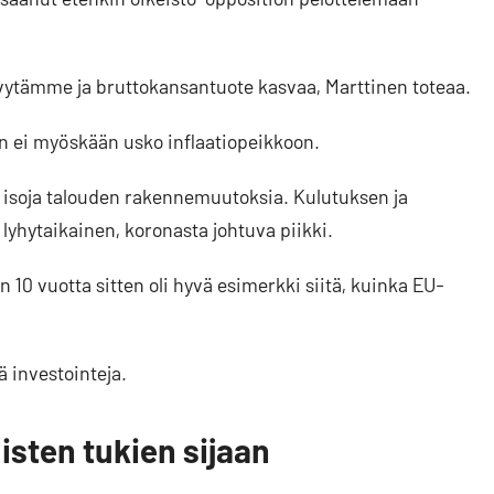
lvytämme ja bruttokansantuote kasvaa, Marttinen toteaa.
en ei myöskään usko inflaatiopeikkoon.
iin isoja talouden rakennemuutoksia. Kulutuksen ja
i lyhytaikainen, koronasta johtuva piikki.
 10 vuotta sitten oli hyvä esimerkki siitä, kuinka EU-
ä investointeja.
isten tukien sijaan