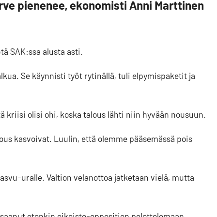
tarve pienenee, ekonomisti Anni Marttinen
tä SAK:ssa alusta asti.
a. Se käynnisti työt rytinällä, tuli elpymispaketit ja
 kriisi olisi ohi, koska talous lähti niin hyvään nousuun.
talous kasvoivat. Luulin, että olemme pääsemässä pois
asvu-uralle. Valtion velanottoa jatketaan vielä, mutta
 saanut etenkin oikeisto-opposition pelottelemaan