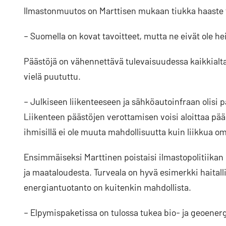
Ilmastonmuutos on Marttisen mukaan tiukka haaste ta
– Suomella on kovat tavoitteet, mutta ne eivät ole he
Päästöjä on vähennettävä tulevaisuudessa kaikkialta,
vielä puututtu.
– Julkiseen liikenteeseen ja sähköautoinfraan olisi
Liikenteen päästöjen verottamisen voisi aloittaa pä
ihmisillä ei ole muuta mahdollisuutta kuin liikkua omi
Ensimmäiseksi Marttinen poistaisi ilmastopolitiikan k
ja maataloudesta. Turveala on hyvä esimerkki haitall
energiantuotanto on kuitenkin mahdollista.
– Elpymispaketissa on tulossa tukea bio- ja geoener