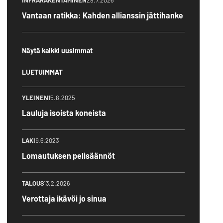
INFRARAKENTAMINEN
28.7.2026
Vantaan ratikka: Kahden allianssin jättihanke
Näytä kaikki uusimmat
LUETUIMMAT
YLEINEN
15.8.2025
Lauluja isoista koneista
LAKI
9.6.2023
Lomautuksen pelisäännöt
TALOUS
13.2.2026
Verottaja ikävöi jo sinua