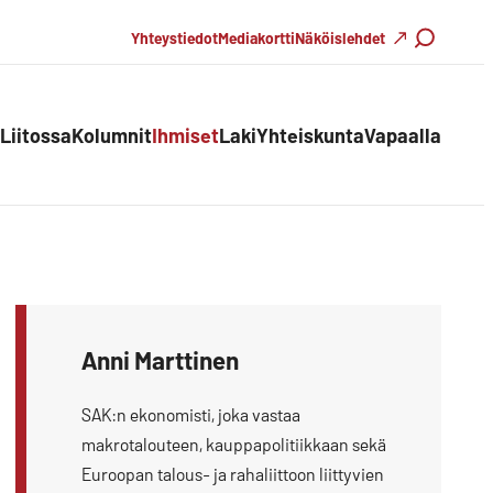
Haku
Yhteystiedot
Mediakortti
Näköislehdet
Liitossa
Kolumnit
Ihmiset
Laki
Yhteiskunta
Vapaalla
Anni Marttinen
SAK:n ekonomisti, joka vastaa
makrotalouteen, kauppapolitiikkaan sekä
Euroopan talous- ja rahaliittoon liittyvien