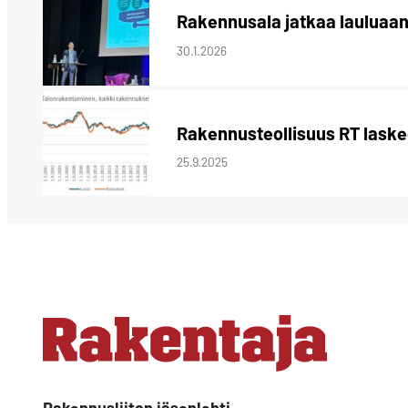
Rakennusala jatkaa lauluaan
30.1.2026
Rakennusteollisuus RT laske
25.9.2025