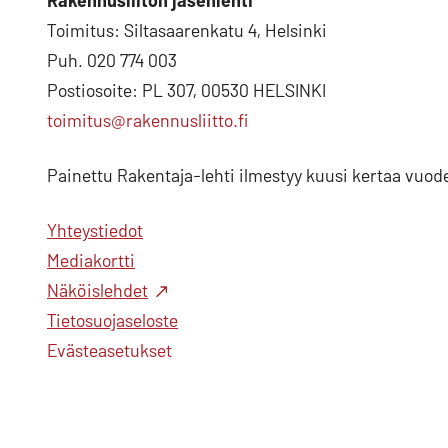
Rakennusliiton jäsenlehti
Toimitus: Siltasaarenkatu 4, Helsinki
Puh. 020 774 003
Postiosoite: PL 307, 00530 HELSINKI
toimitus@rakennusliitto.fi
Painettu Rakentaja-lehti ilmestyy kuusi kertaa vuod
Yhteystiedot
Mediakortti
Näköislehdet
Tietosuojaseloste
Evästeasetukset