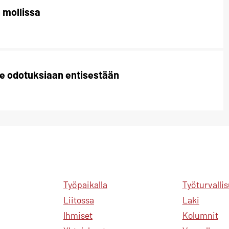
 mollissa
e odotuksiaan entisestään
Työpaikalla
Työturvalli
Liitossa
Laki
Ihmiset
Kolumnit