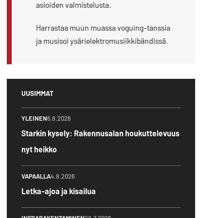
asioiden valmistelusta.
Harrastaa muun muassa voguing-tanssia
ja musisoi ysärielektromusiikkibändissä.
UUSIMMAT
YLEINEN
6.8.2026
Starkin kysely: Rakennusalan houkuttelevuus
nyt heikko
VAPAALLA
4.8.2026
Letka-ajoa ja kisailua