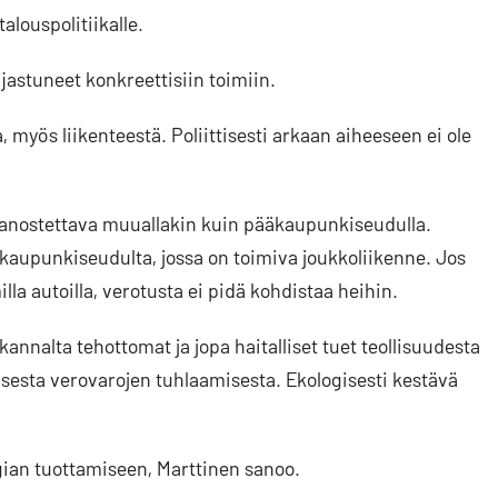
louspolitiikalle.
ijastuneet konkreettisiin toimiin.
 myös liikenteestä. Poliittisesti arkaan aiheeseen ei ole
 panostettava muuallakin kuin pääkaupunkiseudulla.
äkaupunkiseudulta, jossa on toimiva joukkoliikenne. Jos
lla autoilla, verotusta ei pidä kohdistaa heihin.
annalta tehottomat ja jopa haitalliset tuet teollisuudesta
isesta verovarojen tuhlaamisesta. Ekologisesti kestävä
gian tuottamiseen, Marttinen sanoo.