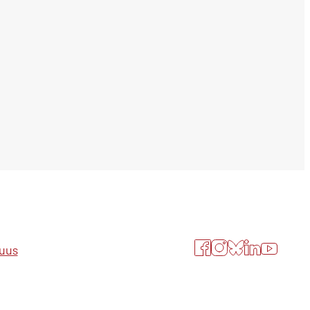
Facebook
Instagram
Bluesky
LinkedIn
YouTube
suus