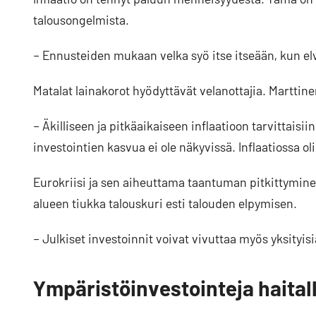
talousongelmista.
– Ennusteiden mukaan velka syö itse itseään, kun e
Matalat lainakorot hyödyttävät velanottajia. Marttin
– Äkilliseen ja pitkäaikaiseen inflaatioon tarvittais
investointien kasvua ei ole näkyvissä. Inflaatiossa ol
Eurokriisi ja sen aiheuttama taantuman pitkittyminen
alueen tiukka talouskuri esti talouden elpymisen.
– Julkiset investoinnit voivat vivuttaa myös yksityisi
Ympäristöinvestointeja haitall