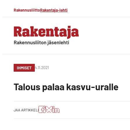
Siirry
Rakennusliitto
Rakentaja-lehti
suoraan
sisältöön
Rakentaja-lehti
Rakennusliiton
jäsenlehti
4.11.2021
IHMISET
Talous palaa kasvu-uralle
Jaa
Jaa
Jako:
JAA ARTIKKELI
artikkeli
artikkeli
Jaa
Facebookissa
Blueskyssa
artikkeli
LinkedIn:ssä