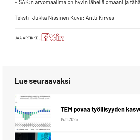
– SAK:n arvomaailma on hyvin lähellä omaani ja täh
Teksti: Jukka Nissinen Kuva: Antti Kirves
Jaa
Jaa
Jako:
JAA ARTIKKELI
artikkeli
artikkeli
Jaa
Facebookissa
Blueskyssa
artikkeli
LinkedIn:ssä
Lue seuraavaksi
TEM povaa työllisyyden kasv
14.11.2025