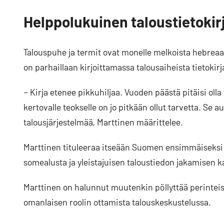
Helppolukuinen taloustietokir
Talouspuhe ja termit ovat monelle melkoista hebreaa.
on parhaillaan kirjoittamassa talousaiheista tietokirj
– Kirja etenee pikkuhiljaa. Vuoden päästä pitäisi oll
kertovalle teokselle on jo pitkään ollut tarvetta. Se 
talousjärjestelmää, Marttinen määrittelee.
Marttinen tituleeraa itseään Suomen ensimmäiseksi T
somealusta ja yleistajuisen taloustiedon jakamisen k
Marttinen on halunnut muutenkin pöllyttää perintei
omanlaisen roolin ottamista talouskeskustelussa.