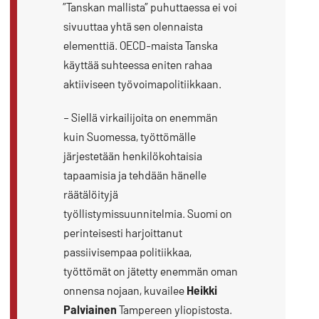
”Tanskan mallista” puhuttaessa ei voi
sivuuttaa yhtä sen olennaista
elementtiä. OECD-maista Tanska
käyttää suhteessa eniten rahaa
aktiiviseen työvoimapolitiikkaan.
– Siellä virkailijoita on enemmän
kuin Suomessa, työttömälle
järjestetään henkilökohtaisia
tapaamisia ja tehdään hänelle
räätälöityjä
työllistymissuunnitelmia. Suomi on
perinteisesti harjoittanut
passiivisempaa politiikkaa,
työttömät on jätetty enemmän oman
onnensa nojaan, kuvailee
Heikki
Palviainen
Tampereen yliopistosta.