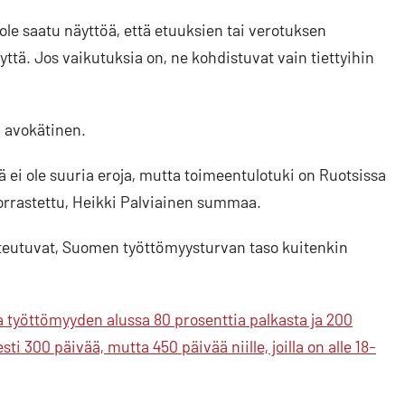
e saatu näyttöä, että etuuksien tai verotuksen
yttä. Jos vaikutuksia on, ne kohdistuvat vain tiettyihin
n avokätinen.
 ei ole suuria eroja, mutta toimeentulotuki on Ruotsissa
orrastettu, Heikki Palviainen summaa.
oteutuvat, Suomen työttömyysturvan taso kuitenkin
työttömyyden alussa 80 prosenttia palkasta ja 200
i 300 päivää, mutta 450 päivää niille, joilla on alle 18-