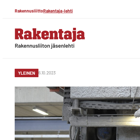
Siirry
Rakennusliitto
Rakentaja-lehti
suoraan
sisältöön
Rakentaja-lehti
Rakennusliiton
jäsenlehti
6.10.2023
YLEINEN