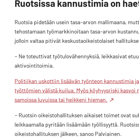
Ruotsissa kannustimia on haet
Ruotsia pidetään usein tasa-arvon mallimaana, mutt
tehostamaan työmarkkinoitaan tasa-arvon kustannuks
jolloin valtaa pitivät keskustaoikeistolaiset hallitukse
– Ne toteuttivat työtulovähennyksiä, leikkasivat etuu
aktivointitoimia.
Politiikan uskottiin lisäävän työnteon kannustimia ja
työttömien välistä kuilua. Myös köyhyysriski kasvoi m
samoissa luvuissa tai heikkeni hieman.
– Ruotsin oikeistohallituksen aikaiset toimet ovat s
leikkaamalla pyritään lisäämään työllisyyttä. Ruots
oikeistohallituksen jälkeen, sanoo Palviainen.