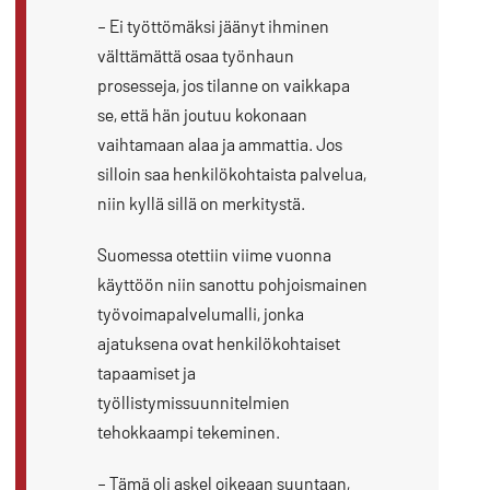
– Ei työttömäksi jäänyt ihminen
välttämättä osaa työnhaun
prosesseja, jos tilanne on vaikkapa
se, että hän joutuu kokonaan
vaihtamaan alaa ja ammattia. Jos
silloin saa henkilökohtaista palvelua,
niin kyllä sillä on merkitystä.
Suomessa otettiin viime vuonna
käyttöön niin sanottu pohjoismainen
työvoimapalvelumalli, jonka
ajatuksena ovat henkilökohtaiset
tapaamiset ja
työllistymissuunnitelmien
tehokkaampi tekeminen.
– Tämä oli askel oikeaan suuntaan,