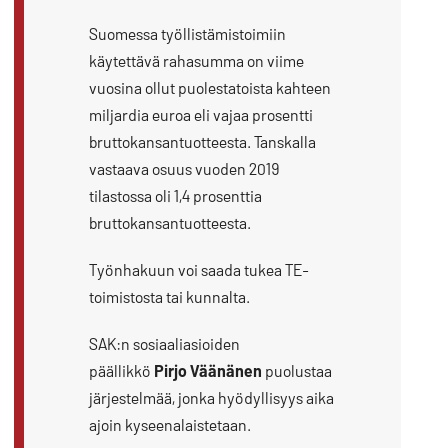
Suomessa työllistämistoimiin
käytettävä rahasumma on viime
vuosina ollut puolestatoista kahteen
miljardia euroa eli vajaa prosentti
bruttokansantuotteesta. Tanskalla
vastaava osuus vuoden 2019
tilastossa oli 1,4 prosenttia
bruttokansantuotteesta.
Työnhakuun voi saada tukea TE-
toimistosta tai kunnalta.
SAK:n sosiaaliasioiden
päällikkö
Pirjo Väänänen
puolustaa
järjestelmää, jonka hyödyllisyys aika
ajoin kyseenalaistetaan.