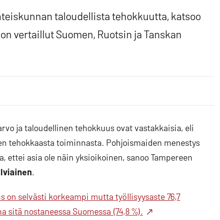
yhteiskunnan taloudellista tehokkuutta, katsoo
 on vertaillut Suomen, Ruotsin ja Tanskan
-arvo ja taloudellinen tehokkuus ovat vastakkaisia, eli
uden tehokkaasta toiminnasta. Pohjoismaiden menestys
ittaa, ettei asia ole näin yksioikoinen, sanoo Tampereen
lviainen
.
 on selvästi korkeampi mutta työllisyysaste 76,7
na sitä nostaneessa Suomessa (74,8 %).