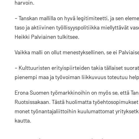
harvoin.
– Tanskan mallilla on hyvä legitimiteetti, ja sen ele
taso ja aktiivinen työllisyyspolitiikka miellyttävät v
Heikki Palviainen tulkitsee.
Vaikka malli on ollut menestyksellinen, se ei Palviais
– Kulttuuristen erityispiirteiden takia tällaiset suor
pienempi maa ja työvoiman liikkuvuus toteutuu hel
Erona Suomen työmarkkinoihin on myös se, että Tansk
Ruotsissakaan. Tästä huolimatta työehtosopimukset 
monet työnantajaliittoihin kuulumattomat yrityksetki
kautta.