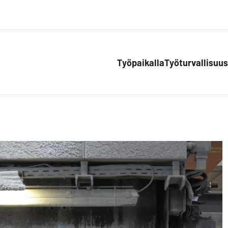
Työpaikalla
Työturvallisuus