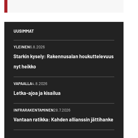
UUSIMMAT
YLEINEN
6.8.2026
Starkin kysely: Rakennusalan houkuttelevuus
nyt heikko
VAPAALLA
4.8.2026
Letka-ajoa ja kisailua
INFRARAKENTAMINEN
28.7.2026
Vantaan ratikka: Kahden allianssin jättihanke