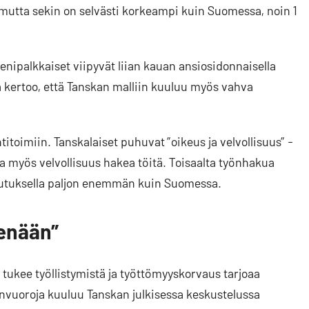
mutta sekin on selvästi korkeampi kuin Suomessa, noin 1
enipalkkaiset viipyvät liian kauan ansiosidonnaisella
a kertoo, että Tanskan malliin kuuluu myös vahva
ntitoimiin. Tanskalaiset puhuvat ”oikeus ja velvollisuus” -
a myös velvollisuus hakea töitä. Toisaalta työnhakua
oulutuksella paljon enemmän kuin Suomessa.
kenään”
tukee työllistymistä ja työttömyyskorvaus tarjoaa
envuoroja kuuluu Tanskan julkisessa keskustelussa