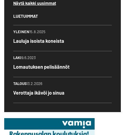
Näytä kaikki uusimmat
LUETUIMMAT
YLEINEN
15.8.2025
Lauluja isoista koneista
LAKI
9.6.2023
Lomautuksen pelisäännöt
TALOUS
13.2.2026
Verottaja ikävöi jo sinua