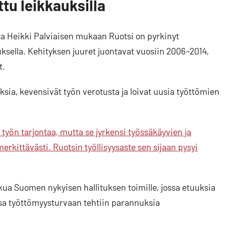
tu leikkauksilla
a Heikki Palviaisen mukaan Ruotsi on pyrkinyt
ella. Kehityksen juuret juontavat vuosiin 2006–2014,
t.
ksia, kevensivät työn verotusta ja loivat uusia työttömien
 työn tarjontaa, mutta se jyrkensi työssäkäyvien ja
erkittävästi. Ruotsin työllisyysaste sen sijaan pysyi
ukua Suomen nykyisen hallituksen toimille, jossa etuuksia
issa työttömyysturvaan tehtiin parannuksia