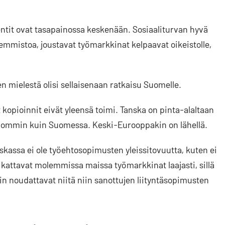
mentit ovat tasapainossa keskenään. Sosiaaliturvan hyvä
asemmistoa, joustavat työmarkkinat kelpaavat oikeistolle,
en mielestä olisi sellaisenaan ratkaisu Suomelle.
at kopioinnit eivät yleensä toimi. Tanska on pinta-alaltaan
pommin kuin Suomessa. Keski-Eurooppakin on lähellä.
assa ei ole työehtosopimusten yleissitovuutta, kuten ei
kattavat molemmissa maissa työmarkkinat laajasti, sillä
n noudattavat niitä niin sanottujen liityntäsopimusten