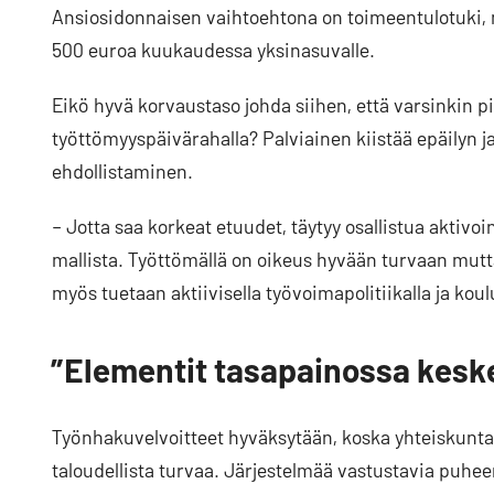
Ansiosidonnaisen vaihtoehtona on toimeentulotuki, 
500 euroa kuukaudessa yksinasuvalle.
Eikö hyvä korvaustaso johda siihen, että varsinkin pi
työttömyyspäivärahalla? Palviainen kiistää epäilyn j
ehdollistaminen.
– Jotta saa korkeat etuudet, täytyy osallistua aktivoi
mallista. Työttömällä on oikeus hyvään turvaan mutt
myös tuetaan aktiivisella työvoimapolitiikalla ja k
”Elementit tasapainossa kes
Työnhakuvelvoitteet hyväksytään, koska yhteiskunta 
taloudellista turvaa. Järjestelmää vastustavia puhe