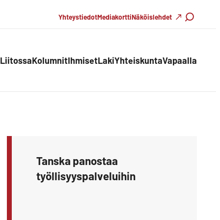
Haku
Yhteystiedot
Mediakortti
Näköislehdet
Liitossa
Kolumnit
Ihmiset
Laki
Yhteiskunta
Vapaalla
Tanska panostaa
työllisyyspalveluihin