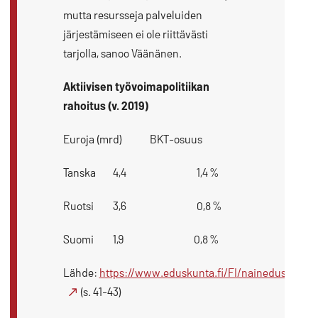
mutta resursseja palveluiden
järjestämiseen ei ole riittävästi
tarjolla, sanoo Väänänen.
Aktiivisen työvoimapolitiikan
rahoitus (v. 2019)
Euroja (mrd) BKT-osuus
Tanska 4,4 1,4 %
Ruotsi 3,6 0,8 %
Suomi 1,9 0,8 %
Lähde:
https://www.eduskunta.fi/FI/naineduskuntat
(s. 41-43)