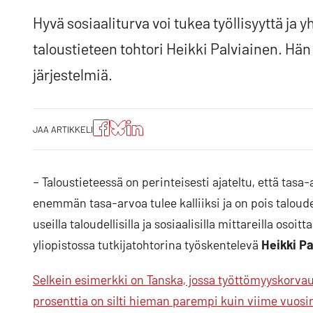
Hyvä sosiaaliturva voi tukea työllisyyttä ja 
taloustieteen tohtori Heikki Palviainen. Hän
järjestelmiä.
Jaa
Jaa
Jako:
JAA ARTIKKELI
artikkeli
artikkeli
Jaa
Facebookissa
Blueskyssa
artikkeli
LinkedIn:ssä
– Taloustieteessä on perinteisesti ajateltu, että tasa
enemmän tasa-arvoa tulee kalliiksi ja on pois talo
useilla taloudellisilla ja sosiaalisilla mittareilla oso
yliopistossa tutkijatohtorina työskentelevä
Heikki Pa
Selkein esimerkki on Tanska, jossa työttömyyskorvaus
prosenttia on silti hieman parempi kuin viime vuosi