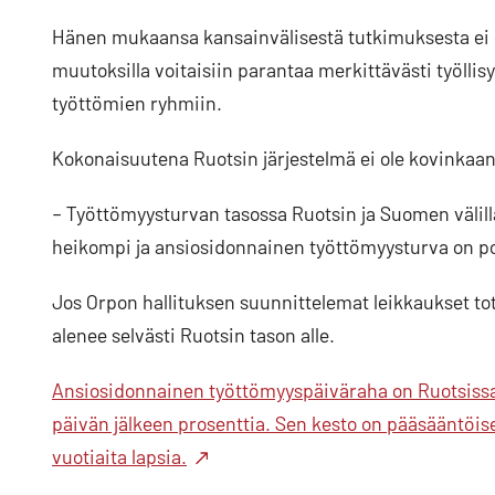
Hänen mukaansa kansainvälisestä tutkimuksesta ei ol
muutoksilla voitaisiin parantaa merkittävästi työllisy
työttömien ryhmiin.
Kokonaisuutena Ruotsin järjestelmä ei ole kovinkaa
– Työttömyysturvan tasossa Ruotsin ja Suomen välillä
heikompi ja ansiosidonnainen työttömyysturva on p
Jos Orpon hallituksen suunnittelemat leikkaukset t
alenee selvästi Ruotsin tason alle.
Ansiosidonnainen työttömyyspäiväraha on Ruotsissa 
päivän jälkeen prosenttia. Sen kesto on pääsääntöisest
vuotiaita lapsia.