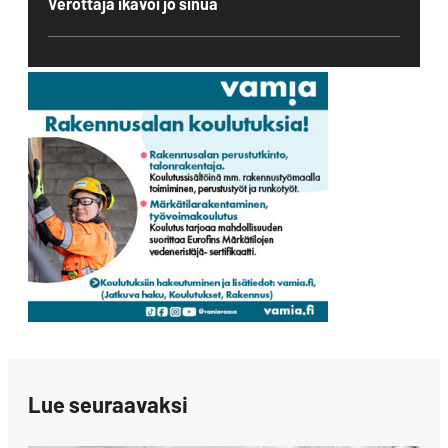
Verottaja ikävöi jo sinua
Lue seuraavaksi