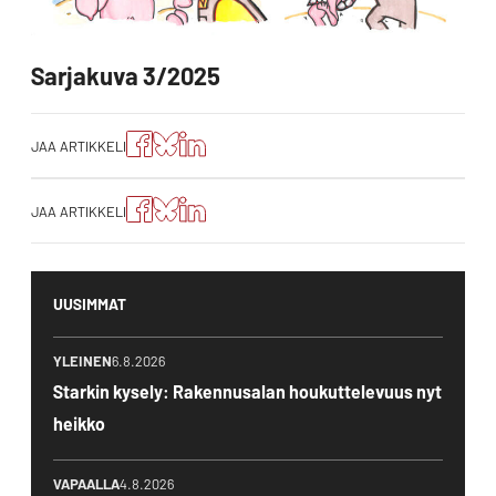
Sarjakuva 3/2025
Jaa
Jaa
Jako:
JAA ARTIKKELI
artikkeli
artikkeli
Jaa
Facebookissa
Blueskyssa
artikkeli
LinkedIn:ssä
Jaa
Jaa
Jako:
JAA ARTIKKELI
artikkeli
artikkeli
Jaa
Facebookissa
Blueskyssa
artikkeli
LinkedIn:ssä
UUSIMMAT
YLEINEN
6.8.2026
Starkin kysely: Rakennusalan houkuttelevuus nyt
heikko
VAPAALLA
4.8.2026