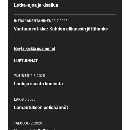
Letka-ajoa ja kisailua
INFRARAKENTAMINEN
28.7.2026
Vantaan ratikka: Kahden allianssin jättihanke
Näytä kaikki uusimmat
LUETUIMMAT
YLEINEN
15.8.2025
Lauluja isoista koneista
LAKI
9.6.2023
Lomautuksen pelisäännöt
TALOUS
13.2.2026