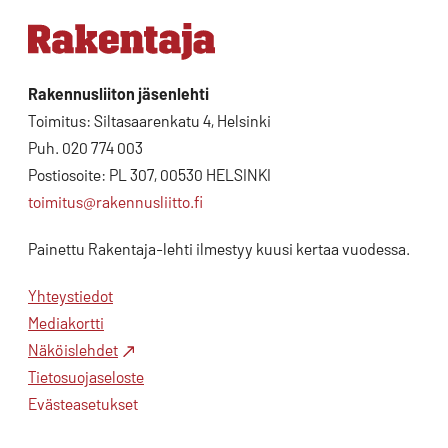
Rakennusliiton jäsenlehti
Toimitus: Siltasaarenkatu 4, Helsinki
Puh. 020 774 003
Postiosoite: PL 307, 00530 HELSINKI
toimitus@rakennusliitto.fi
Painettu Rakentaja-lehti ilmestyy kuusi kertaa vuodessa.
Yhteystiedot
Mediakortti
Näköislehdet
Tietosuojaseloste
Evästeasetukset