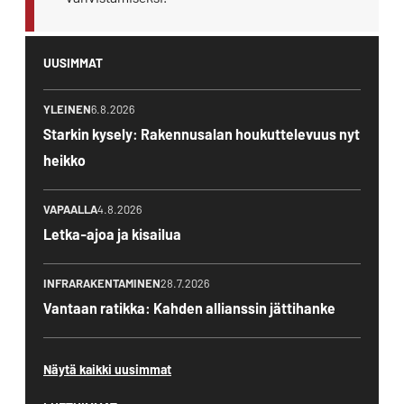
UUSIMMAT
YLEINEN
6.8.2026
Starkin kysely: Rakennusalan houkuttelevuus nyt
heikko
VAPAALLA
4.8.2026
Letka-ajoa ja kisailua
INFRARAKENTAMINEN
28.7.2026
Vantaan ratikka: Kahden allianssin jättihanke
Näytä kaikki uusimmat