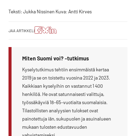
Teksti: Jukka Nissinen Kuva: Antti Kirves
Jaa
Jaa
Jako:
JAA ARTIKKELI
artikkeli
artikkeli
Jaa
Facebookissa
Blueskyssa
artikkeli
LinkedIn:ssä
Miten Suomi voi? -tutkimus
Kyselytutkimus tehtiin ensimmäistä kertaa
2019 ja se on toistettu vuosina 2022 ja 2023.
Kaikkiaan kyselyihin on vastannut 1 400
henkilöä. He ovat satunnaisesti valittuja,
työssäkäyviä 18–65-vuotiaita suomalaisia.
Tilastollisten analyysien tulokset ovat
painotettuja iän, sukupuolen ja asuinalueen
mukaan tulosten edustavuuden
vahvistamiseksi.