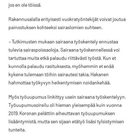
jos en ole töissä.
Rakennusalalla erityisesti vuokratyöntekijät voivat joutua
painostuksen kohteeksi sairaslomien suhteen.
– Tutkimusten mukaan sairaana työskentely ennustaa
tulevia sairaspoissaoloja. Sairaana työskennellessä voi
tartuttaa muita etkä palaudu riittävästi työstä. Kun et
kunnolla palaudu rasituksesta, myöhemmin et enää
kykene tulemaan töihin sairautesi takia, Hakanen
hahmottaa työkyvyn heikentymisen noidankehää.
Myös työuupumus linkittyy usein sairaana työskentelyyn.
Työuupumusoireilu oli hieman yleisempää kuin vuonna
2019. Koronan pelättiin aiheuttavan työuupumuksen
lisääntymistä, mutta sen sijaan etätyö lisäsi tylsistymisen
tunteita.