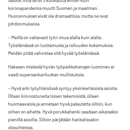
tasolle, mitä se oli 3 kuukautta ennen kuin
koronapandemia muutti Suomen ja maailman.
Huononnukset eivät ole dramaattisia, mutta ne ovat
johdonmukaisia.
– Meillä on valtavasti työn imua alalla kuin alalla.
Työelämässä on luottamusta ja reiluuden kokemuksia.
Meidän pitää vahvistaa sitä hyvää työelämässä.
Hakasen mielestä hyvän työpaikkahengen luominen ei
vaadi supersankariluokan mullistuksia.
– Hyvä arki työyhteisössä syntyy yksinkertaisista asioita.
Ollaan kiinnostuneita toisen tekemisistä, ollaan
huomaavaisia ja annetaan hyvä palautetta silloin, kun
siihen on aihetta. Hyvä porukkahenki saadaan aikaiseksi
pienillä asioilla. Silloin pärjätään hankalissakin
olosuhteissa.