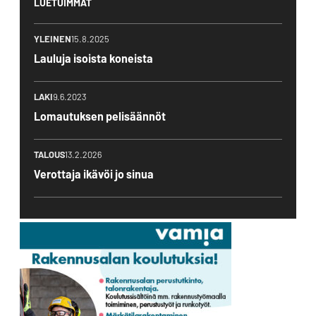
LUETUIMMAT
YLEINEN
15.8.2025
Lauluja isoista koneista
LAKI
9.6.2023
Lomautuksen pelisäännöt
TALOUS
13.2.2026
Verottaja ikävöi jo sinua