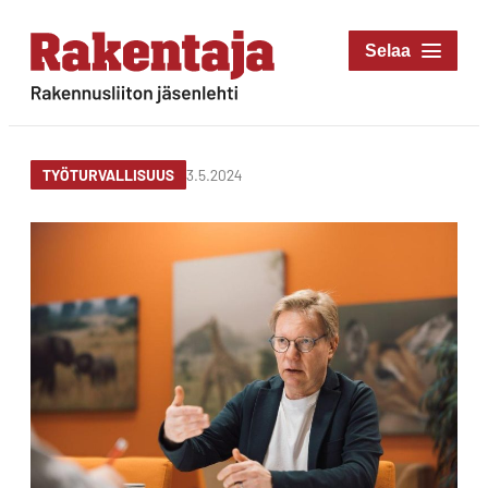
Siirry
suoraan
Rakentaja-lehti
sisältöön
Rakennusliiton
jäsenlehti
3.5.2024
TYÖTURVALLISUUS