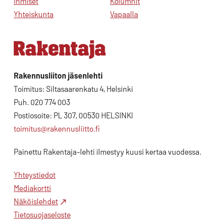
Ihmiset
Kolumnit
Yhteiskunta
Vapaalla
Rakennusliiton jäsenlehti
Toimitus: Siltasaarenkatu 4, Helsinki
Puh. 020 774 003
Postiosoite: PL 307, 00530 HELSINKI
toimitus@rakennusliitto.fi
Painettu Rakentaja-lehti ilmestyy kuusi kertaa vuodessa.
Yhteystiedot
Mediakortti
Näköislehdet
Tietosuojaseloste