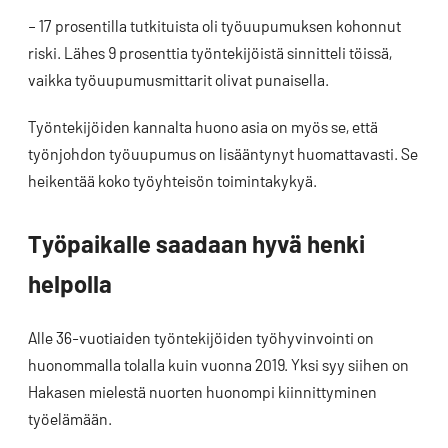
– 17 prosentilla tutkituista oli työuupumuksen kohonnut
riski. Lähes 9 prosenttia työntekijöistä sinnitteli töissä,
vaikka työuupumusmittarit olivat punaisella.
Työntekijöiden kannalta huono asia on myös se, että
työnjohdon työuupumus on lisääntynyt huomattavasti. Se
heikentää koko työyhteisön toimintakykyä.
Työpaikalle saadaan hyvä henki
helpolla
Alle 36-vuotiaiden työntekijöiden työhyvinvointi on
huonommalla tolalla kuin vuonna 2019. Yksi syy siihen on
Hakasen mielestä nuorten huonompi kiinnittyminen
työelämään.