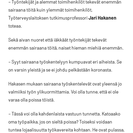
– Työntekijät ja alemmat toimihenkilöt tekevät enemmän
sairaana töitä kuin ylemmät toimihenkilöt,
Työterveyslaitoksen tutkimusprofessori
Jari Hakanen
toteaa.
Sekä aivan nuoret että iäkkäät työntekijät tekevät
enemmän sairaana töitä, naiset hieman miehiä enemmän.
– Syyt sairaana työskentelyyn kumpuavat eri aiheista. Se
on varsin yleistä ja se ei johdu pelkästään koronasta.
Hakasen mukaan sairaana työskentelevät ovat yleensä jo
valmiiksi työn ylikuormittamia. Voi olla tunne, että ei ole
varaa olla poissa töistä.
– Tässä voi olla kahdenlaista vastuun tunnetta. Katoaako
oma työpaikka, jos on sieltä poissa? Toiseksi voidaan
tuntea lojaalisuutta työkavereita kohtaan. He ovat pulassa,