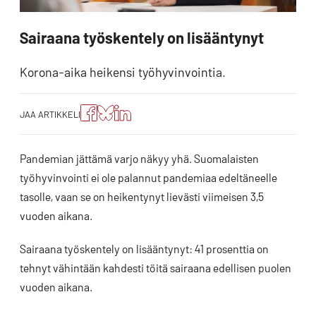
Sairaana työskentely on lisääntynyt
Korona-aika heikensi työhyvinvointia.
Jaa
Jaa
Jako:
JAA ARTIKKELI
artikkeli
artikkeli
Jaa
Facebookissa
Blueskyssa
artikkeli
LinkedIn:ssä
Pandemian jättämä varjo näkyy yhä. Suomalaisten
työhyvinvointi ei ole palannut pandemiaa edeltäneelle
tasolle, vaan se on heikentynyt lievästi viimeisen 3,5
vuoden aikana.
Sairaana työskentely on lisääntynyt: 41 prosenttia on
tehnyt vähintään kahdesti töitä sairaana edellisen puolen
vuoden aikana.