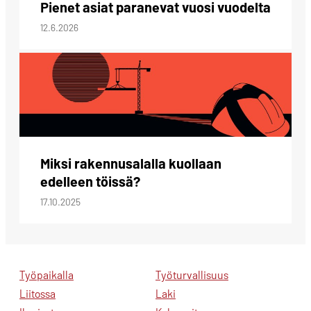
Pienet asiat paranevat vuosi vuodelta
12.6.2026
Miksi rakennusalalla kuollaan
edelleen töissä?
17.10.2025
Työpaikalla
Työturvallisuus
Liitossa
Laki