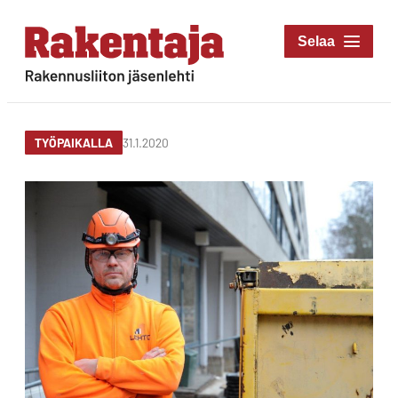
Siirry
suoraan
Rakentaja-lehti
sisältöön
Rakennusliiton
jäsenlehti
31.1.2020
TYÖPAIKALLA