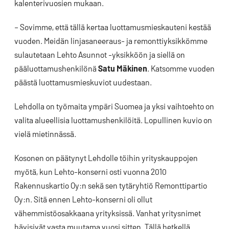
kalenterivuosien mukaan.
– Sovimme, että tällä kertaa luottamusmieskauteni kestää
vuoden. Meidän linjasaneeraus- ja remonttiyksikkömme
sulautetaan Lehto Asunnot -yksikköön ja siellä on
pääluottamushenkilönä
Satu Mäkinen
. Katsomme vuoden
päästä luottamusmieskuviot uudestaan.
Lehdolla on työmaita ympäri Suomea ja yksi vaihtoehto on
valita alueellisia luottamushenkilöitä. Lopullinen kuvio on
vielä mietinnässä.
Kosonen on päätynyt Lehdolle töihin yrityskauppojen
myötä, kun Lehto-konserni osti vuonna 2010
Rakennuskartio Oy:n sekä sen tytäryhtiö Remonttipartio
Oy:n. Sitä ennen Lehto-konserni oli ollut
vähemmistöosakkaana yrityksissä. Vanhat yritysnimet
hävisivät vasta muutama vuosi sitten. Tällä hetkellä