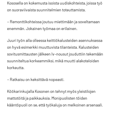
Kososella on kokemusta isoista uudiskohteista, joissa työ
on suoraviivaista suunnitelmien toteuttamista.
– Remonttikohteissa joutuu miettimään ja soveltamaan
enemmän. Jokainen työmaa on erilainen.
Juuri työn alla olleessa keittiökalusteiden asennuksessa
on hyvä esimerkki muuttuvista tilanteista. Kalusteiden
sovitusmittausten jälkeen lv-nousut jouduttiin tekemään
suunniteltua korkeammiksi, mikä muutti alakoteloiden
korkeutta.
– Ratkaisu on keksittävä nopeasti.
Köökarinkujalla Kosonen on tehnyt myös yleistilojen
mattotöitä ja paikkauksia. Monipuolisten töiden
kääntöpuoli on se, että työkaluja on melkoinen arsenaali.