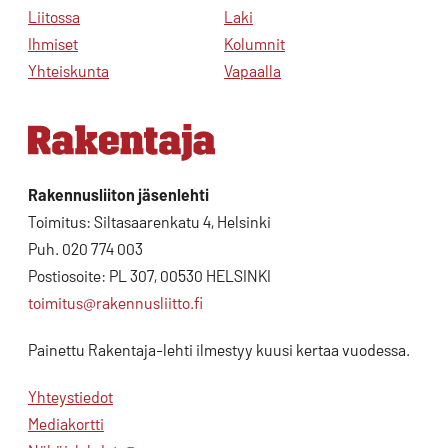
Liitossa
Laki
Ihmiset
Kolumnit
Yhteiskunta
Vapaalla
Rakennusliiton jäsenlehti
Toimitus: Siltasaarenkatu 4, Helsinki
Puh. 020 774 003
Postiosoite: PL 307, 00530 HELSINKI
toimitus@rakennusliitto.fi
Painettu Rakentaja-lehti ilmestyy kuusi kertaa vuodessa.
Yhteystiedot
Mediakortti