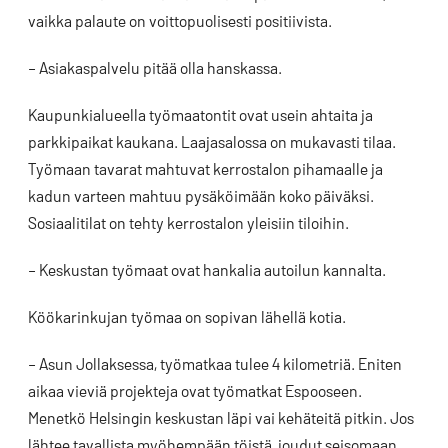
vaikka palaute on voittopuolisesti positiivista.
– Asiakaspalvelu pitää olla hanskassa.
Kaupunkialueella työmaatontit ovat usein ahtaita ja
parkkipaikat kaukana. Laajasalossa on mukavasti tilaa.
Työmaan tavarat mahtuvat kerrostalon pihamaalle ja
kadun varteen mahtuu pysäköimään koko päiväksi.
Sosiaalitilat on tehty kerrostalon yleisiin tiloihin.
– Keskustan työmaat ovat hankalia autoilun kannalta.
Köökarinkujan työmaa on sopivan lähellä kotia.
– Asun Jollaksessa, työmatkaa tulee 4 kilometriä. Eniten
aikaa vieviä projekteja ovat työmatkat Espooseen.
Menetkö Helsingin keskustan läpi vai kehäteitä pitkin. Jos
lähtee tavallista myöhempään töistä, joudut seisomaan