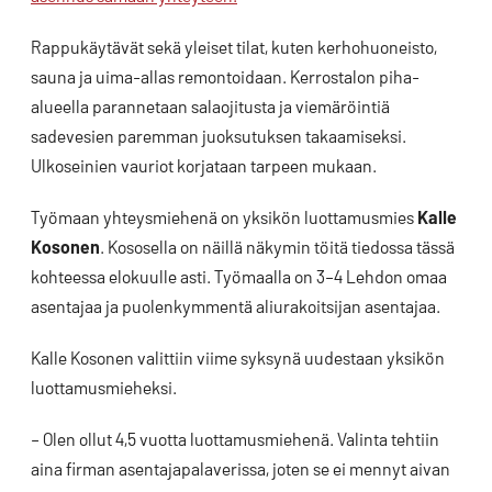
Rappukäytävät sekä yleiset tilat, kuten kerhohuoneisto,
sauna ja uima-allas remontoidaan. Kerrostalon piha-
alueella parannetaan salaojitusta ja viemäröintiä
sadevesien paremman juoksutuksen takaamiseksi.
Ulkoseinien vauriot korjataan tarpeen mukaan.
Työmaan yhteysmiehenä on yksikön luottamusmies
Kalle
Kosonen
. Kososella on näillä näkymin töitä tiedossa tässä
kohteessa elokuulle asti. Työmaalla on 3–4 Lehdon omaa
asentajaa ja puolenkymmentä aliurakoitsijan asentajaa.
Kalle Kosonen valittiin viime syksynä uudestaan yksikön
luottamusmieheksi.
– Olen ollut 4,5 vuotta luottamusmiehenä. Valinta tehtiin
aina firman asentajapalaverissa, joten se ei mennyt aivan