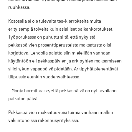
ruuhkassa.
Kososella ei ole tulevalta tes-kierrokselta muita
erityisempiä toiveita kuin asialliset palkankorotukset.
Työporukassa on puhuttu siitä, että nykyistä
pekkaspäivien prosenttiperusteista maksatusta olisi
korjattava. Lehdolla palattaisiin mielellään vanhaan
käytäntöön eli pekkaspäivien ja arkipyhien maksamiseen
silloin, kun vapaapäivä pidetään. Arkipyhät pienentävät
tilipussia etenkin vuodenvaihteessa.
– Monia harmittaa se, että pekkaspäivä on nyt tavallaan
palkaton päivä.
Pekkaspäivien maksatus voisi toimia vanhaan malliin
vakiintuneissa rakennusyrityksissä.