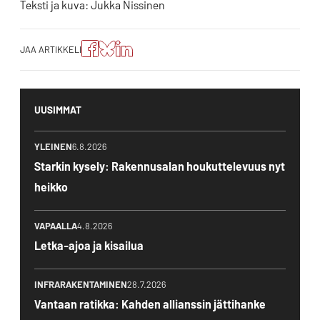
Teksti ja kuva: Jukka Nissinen
Jaa
Jaa
Jako:
JAA ARTIKKELI
artikkeli
artikkeli
Jaa
Facebookissa
Blueskyssa
artikkeli
LinkedIn:ssä
UUSIMMAT
YLEINEN
6.8.2026
Starkin kysely: Rakennusalan houkuttelevuus nyt
heikko
VAPAALLA
4.8.2026
Letka-ajoa ja kisailua
INFRARAKENTAMINEN
28.7.2026
Vantaan ratikka: Kahden allianssin jättihanke