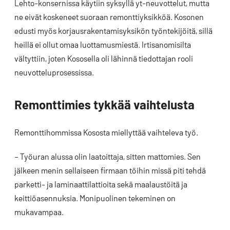
Lehto-konsernissa käytiin syksyllä yt-neuvottelut, mutta
ne eivät koskeneet suoraan remonttiyksikköä. Kosonen
edusti myös korjausrakentamisyksikön työntekijöitä, sillä
heillä ei ollut omaa luottamusmiestä. Irtisanomisilta
vältyttiin, joten Kososella oli lähinnä tiedottajan rooli
neuvotteluprosessissa.
Remonttimies tykkää vaihtelusta
Remonttihommissa Kososta miellyttää vaihteleva työ.
– Työuran alussa olin laatoittaja, sitten mattomies. Sen
jälkeen menin sellaiseen firmaan töihin missä piti tehdä
parketti- ja laminaattilattioita sekä maalaustöitä ja
keittiöasennuksia. Monipuolinen tekeminen on
mukavampaa.