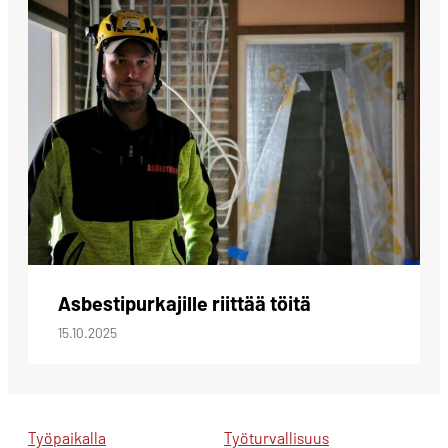
Asbestipurkajille riittää töitä
15.10.2025
Työpaikalla
Työturvallisuus