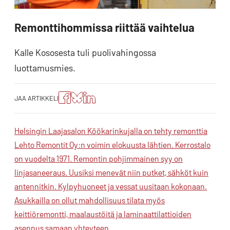
Remonttihommissa riittää vaihtelua
Kalle Kososesta tuli puolivahingossa
luottamusmies.
Jaa
Jaa
Jako:
JAA ARTIKKELI
artikkeli
artikkeli
Jaa
Facebookissa
Blueskyssa
artikkeli
LinkedIn:ssä
Helsingin Laajasalon Köökarinkujalla on tehty remonttia
Lehto Remontit Oy:n voimin elokuusta lähtien. Kerrostalo
on vuodelta 1971. Remontin pohjimmainen syy on
linjasaneeraus. Uusiksi menevät niin putket, sähköt kuin
antennitkin. Kylpyhuoneet ja vessat uusitaan kokonaan.
Asukkailla on ollut mahdollisuus tilata myös
keittiöremontti, maalaustöitä ja laminaattilattioiden
asennus samaan yhteyteen.