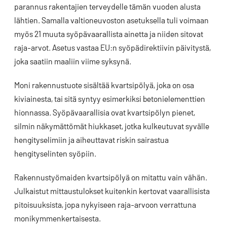
parannus rakentajien terveydelle tämän vuoden alusta
lähtien. Samalla valtioneuvoston asetuksella tuli voimaan
myös 21 muuta syöpävaarallista ainetta ja niiden sitovat
raja-arvot. Asetus vastaa EU:n syöpädirektiivin päivitystä,
joka saatiin maaliin viime syksynä.
Moni rakennustuote sisältää kvartsipölyä, joka on osa
kiviainesta, tai sitä syntyy esimerkiksi betonielementtien
hionnassa. Syöpävaarallisia ovat kvartsipölyn pienet,
silmin näkymättömät hiukkaset, jotka kulkeutuvat syvälle
hengityselimiin ja aiheuttavat riskin sairastua
hengityselinten syöpiin.
Rakennustyömaiden kvartsipölyä on mitattu vain vähän.
Julkaistut mittaustulokset kuitenkin kertovat vaarallisista
pitoisuuksista, jopa nykyiseen raja-arvoon verrattuna
monikymmenkertaisesta.