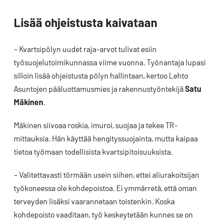
Lisää ohjeistusta kaivataan
– Kvartsipölyn uudet raja-arvot tulivat esiin
työsuojelutoimikunnassa viime vuonna. Työnantaja lupasi
silloin lisää ohjeistusta pölyn hallintaan, kertoo Lehto
Asuntojen pääluottamusmies ja rakennustyöntekijä
Satu
Mäkinen
.
Mäkinen siivoaa roskia, imuroi, suojaa ja tekee TR-
mittauksia. Hän käyttää hengityssuojainta, mutta kaipaa
tietoa työmaan todellisista kvartsipitoisuuksista.
– Valitettavasti törmään usein siihen, ettei aliurakoitsijan
työkoneessa ole kohdepoistoa. Ei ymmärretä, että oman
terveyden lisäksi vaarannetaan toistenkin. Koska
kohdepoisto vaaditaan, työ keskeytetään kunnes se on