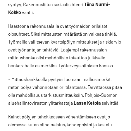
syntyy, Rakennusliiton sosiaalisihteeri
Tiina Nurmi-
Kokko
vaatii.
Haasteena rakennusalalla ovat työmaiden erilaiset
olosuhteet. Siksi mittausten määrästä on vaikeaa tinkiä.
Työmailla vallitsevan kvartsipölyn mittaukset ja riskiarvio
ovat työnantajan tehtäviä. Laajempi rakennusalan
mittaushanke olisi mahdollista toteuttaa julkisella
hankerahalla esimerkiksi Työterveyslaitoksen kanssa.
– Mittaushankkeella pystyisi luomaan malliesimerkit,
miten pölyä vähennetään eri tilanteissa. Tarvittaessa pitää
olla mahdollisuus tarkistusmittauksiin, Pohjois-Suomen
aluehallintoviraston ylitarkastaja
Lasse Ketola
selvittää.
Keinot pölyjen tehokkaaseen vähentämiseen ovat jo
olemassa kuten alipaineistus, kohdepoistot ja kastelu.