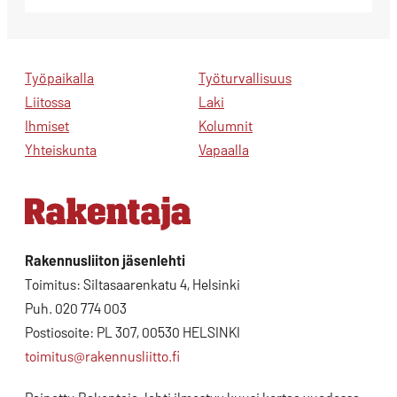
Työpaikalla
Työturvallisuus
Liitossa
Laki
Ihmiset
Kolumnit
Yhteiskunta
Vapaalla
Rakennusliiton jäsenlehti
Toimitus: Siltasaarenkatu 4, Helsinki
Puh. 020 774 003
Postiosoite: PL 307, 00530 HELSINKI
toimitus@rakennusliitto.fi