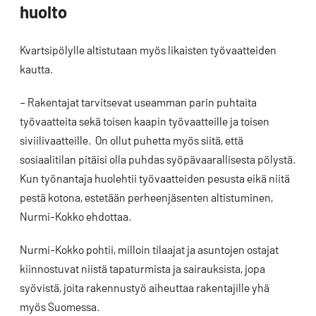
huolto
Kvartsipölylle altistutaan myös likaisten työvaatteiden
kautta.
– Rakentajat tarvitsevat useamman parin puhtaita
työvaatteita sekä toisen kaapin työvaatteille ja toisen
siviilivaatteille. On ollut puhetta myös siitä, että
sosiaalitilan pitäisi olla puhdas syöpävaarallisesta pölystä.
Kun työnantaja huolehtii työvaatteiden pesusta eikä niitä
pestä kotona, estetään perheenjäsenten altistuminen,
Nurmi-Kokko ehdottaa.
Nurmi-Kokko pohtii, milloin tilaajat ja asuntojen ostajat
kiinnostuvat niistä tapaturmista ja sairauksista, jopa
syövistä, joita rakennustyö aiheuttaa rakentajille yhä
myös Suomessa.