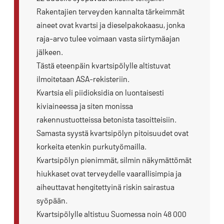
Rakentajien terveyden kannalta tärkeimmät
aineet ovat kvartsi ja dieselpakokaasu, jonka
raja-arvo tulee voimaan vasta siirtymäajan
jälkeen.
Tästä eteenpäin kvartsipölylle altistuvat
ilmoitetaan ASA-rekisteriin.
Kvartsia eli piidioksidia on luontaisesti
kiviaineessa ja siten monissa
rakennustuotteissa betonista tasoitteisiin.
Samasta syystä kvartsipölyn pitoisuudet ovat
korkeita etenkin purkutyömailla.
Kvartsipölyn pienimmät, silmin näkymättömät
hiukkaset ovat terveydelle vaarallisimpia ja
aiheuttavat hengitettyinä riskin sairastua
syöpään.
Kvartsipölylle altistuu Suomessa noin 48 000