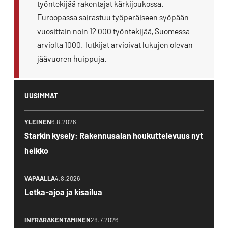
työntekijää rakentajat kärkijoukossa.
Euroopassa sairastuu työperäiseen syöpään
vuosittain noin 12 000 työntekijää, Suomessa
arviolta 1000. Tutkijat arvioivat lukujen olevan
jäävuoren huippuja.
UUSIMMAT
YLEINEN
6.8.2026
Starkin kysely: Rakennusalan houkuttelevuus nyt
heikko
VAPAALLA
4.8.2026
Letka-ajoa ja kisailua
INFRARAKENTAMINEN
28.7.2026