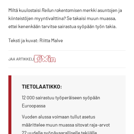
Miltä kuulostaisi
Reilun rakentamisen merkki
asuntojen ja
kiinteistöjen myyntivalttina? Se takaisi muun muassa,
ettei kenenkään tarvitse sairastua syöpään työn takia.
Teksti ja kuvat: Riitta Malve
Jaa
Jaa
Jako:
JAA ARTIKKELI
artikkeli
artikkeli
Jaa
Facebookissa
Blueskyssa
artikkeli
LinkedIn:ssä
TIETOLAATIKKO:
12 000 sairastuu työperäiseen syöpään
Euroopassa
Vuoden alussa voimaan tullut asetus
määrittelee muun muassa sitovat raja-arvot
22 uudelle syöpävaaralliselle tekijälle.