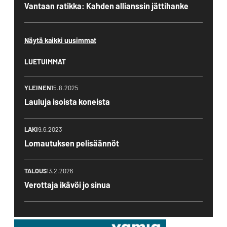
Vantaan ratikka: Kahden allianssin jättihanke
Näytä kaikki uusimmat
LUETUIMMAT
YLEINEN
15.8.2025
Lauluja isoista koneista
LAKI
9.6.2023
Lomautuksen pelisäännöt
TALOUS
13.2.2026
Verottaja ikävöi jo sinua