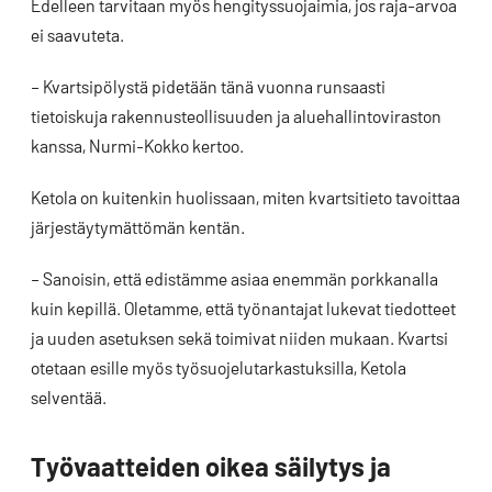
Edelleen tarvitaan myös hengityssuojaimia, jos raja-arvoa
ei saavuteta.
– Kvartsipölystä pidetään tänä vuonna runsaasti
tietoiskuja rakennusteollisuuden ja aluehallintoviraston
kanssa, Nurmi-Kokko kertoo.
Ketola on kuitenkin huolissaan, miten kvartsitieto tavoittaa
järjestäytymättömän kentän.
– Sanoisin, että edistämme asiaa enemmän porkkanalla
kuin kepillä. Oletamme, että työnantajat lukevat tiedotteet
ja uuden asetuksen sekä toimivat niiden mukaan. Kvartsi
otetaan esille myös työsuojelutarkastuksilla, Ketola
selventää.
Työvaatteiden oikea säilytys ja