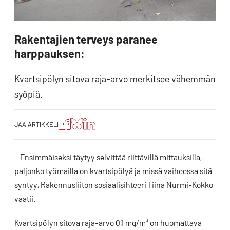
Rakentajien terveys paranee
harppauksen:
Kvartsipölyn sitova raja-arvo merkitsee vähemmän
syöpiä.
Jaa
Jaa
Jako:
JAA ARTIKKELI
artikkeli
artikkeli
Jaa
Facebookissa
Blueskyssa
artikkeli
LinkedIn:ssä
– Ensimmäiseksi täytyy selvittää riittävillä mittauksilla,
paljonko työmailla on kvartsipölyä ja missä vaiheessa sitä
syntyy, Rakennusliiton sosiaalisihteeri Tiina Nurmi-Kokko
vaatii.
Kvartsipölyn sitova raja-arvo 0,1 mg/m³ on huomattava