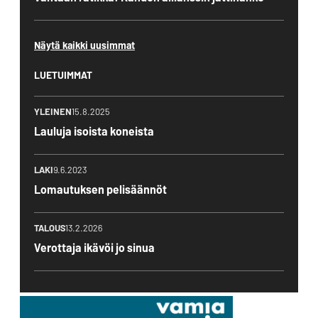
Näytä kaikki uusimmat
LUETUIMMAT
YLEINEN
15.8.2025
Lauluja isoista koneista
LAKI
9.6.2023
Lomautuksen pelisäännöt
TALOUS
13.2.2026
Verottaja ikävöi jo sinua