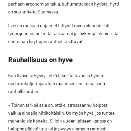
parhaan ergonomian takia, puhumattakaan hytistä. Hytti
on suunniteltu Suomessa.
Iivosen mukaan ohjaimet liittyvät myös olennaisesti
työergonomiaan; mitä raskaampi ja jäykempi ohjain, sitä
enemmän käyttäjän ranteet rasittuvat.
Rauhallisuus on hyve
Kun Iivoselta kysyy, mikä tekee taitavan ja hyvän
nosturinkuljettajan, hän mainitsee ensimmäisenä
rauhallisuuden.
– Toinen tärkeä asia on, että ei stressaannu helposti,
vaikka alhaalla hätiköitäisiin. On myös hyvä, jos tuntee
monenlaisia koneita. Silloin uuden laitteen kanssa on
helppoa päästä tutuksi ja pystyy ajamaan rennosti.