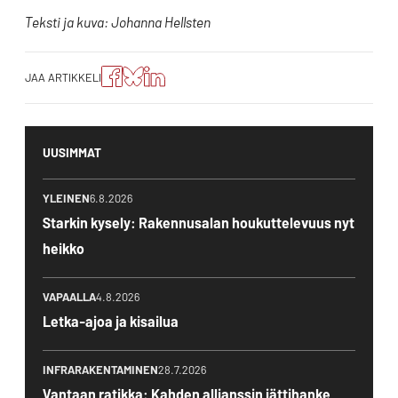
Teksti ja kuva: Johanna Hellsten
Jaa
Jaa
Jako:
JAA ARTIKKELI
artikkeli
artikkeli
Jaa
Facebookissa
Blueskyssa
artikkeli
LinkedIn:ssä
UUSIMMAT
YLEINEN
6.8.2026
Starkin kysely: Rakennusalan houkuttelevuus nyt
heikko
VAPAALLA
4.8.2026
Letka-ajoa ja kisailua
INFRARAKENTAMINEN
28.7.2026
Vantaan ratikka: Kahden allianssin jättihanke