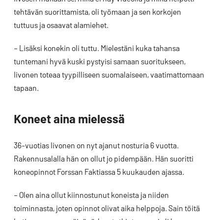
tehtävän suorittamista, oli työmaan ja sen korkojen
tuttuus ja osaavat alamiehet.
– Lisäksi konekin oli tuttu. Mielestäni kuka tahansa
tuntemani hyvä kuski pystyisi samaan suoritukseen,
Iivonen toteaa tyypilliseen suomalaiseen, vaatimattomaan
tapaan.
Koneet aina mielessä
36-vuotias Iivonen on nyt ajanut nosturia 6 vuotta.
Rakennusalalla hän on ollut jo pidempään. Hän suoritti
koneopinnot Forssan Faktiassa 5 kuukauden ajassa.
– Olen aina ollut kiinnostunut koneista ja niiden
toiminnasta, joten opinnot olivat aika helppoja. Sain töitä