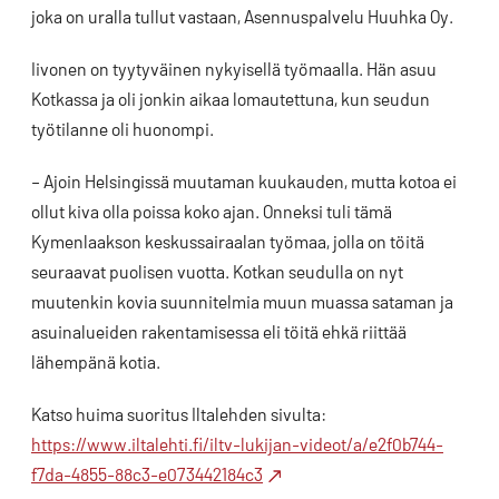
joka on uralla tullut vastaan, Asennuspalvelu Huuhka Oy.
Iivonen on tyytyväinen nykyisellä työmaalla. Hän asuu
Kotkassa ja oli jonkin aikaa lomautettuna, kun seudun
työtilanne oli huonompi.
– Ajoin Helsingissä muutaman kuukauden, mutta kotoa ei
ollut kiva olla poissa koko ajan. Onneksi tuli tämä
Kymenlaakson keskussairaalan työmaa, jolla on töitä
seuraavat puolisen vuotta. Kotkan seudulla on nyt
muutenkin kovia suunnitelmia muun muassa sataman ja
asuinalueiden rakentamisessa eli töitä ehkä riittää
lähempänä kotia.
Katso huima suoritus Iltalehden sivulta:
https://www.iltalehti.fi/iltv-lukijan-videot/a/e2f0b744-
f7da-4855-88c3-e073442184c3