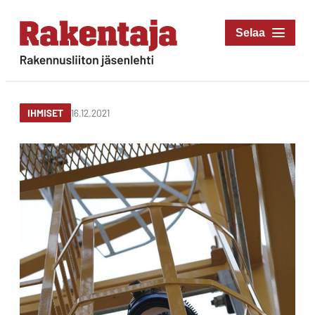
Siirry
suoraan
Rakentaja-lehti
sisältöön
Rakennusliiton
jäsenlehti
16.12.2021
IHMISET