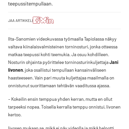
teepussitempullaan.
Jaa
Jaa
Jako:
JAA ARTIKKELI
artikkeli
artikkeli
Jaa
Facebookissa
Blueskyssa
artikkeli
LinkedIn:ssä
Ilta-Sanomien videokuvassa työmaalla Tapiolassa näkyy
valtava kiinalaisvalmisteinen torninosturi, jonka otteessa
matkaa teepussi kohti teemukia. Ja osuu kohdilleen.
Nosturin ohjainta pyörittelee torninosturinkuljettaja
Jani
Iivonen
, joka osallistui tempullaan kansainväliseen
haasteeseen. Vain pari muuta kuljettajaa maailmalla on
onnistunut suorittamaan tehtävän vaaditussa ajassa.
– Kokeilin ensin temppua yhden kerran, mutta en ollut
tarpeeksi nopea. Toisella kerralla temppu onnistui, Iivonen
kertoo.
Iivosen mukaan se, mikä ei näy videolla ja mikä helpotti