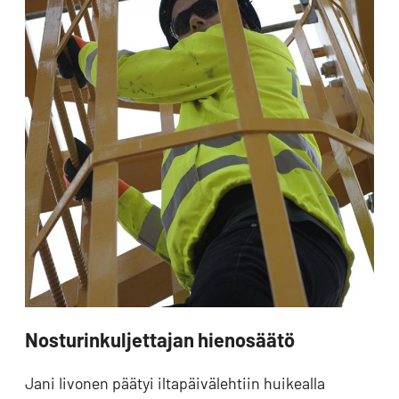
Nosturinkuljettajan hienosäätö
Jani Iivonen päätyi iltapäivälehtiin huikealla