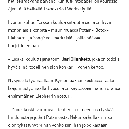
heti seuraavana päivänä, kun tutkintopaperi oli kourassa.
Ajan tällä hetkellä Trenox/Bolt Works Oy:llä.
Iivonen kehuu Forssan koulua siitä, että siellä on hyvin
monenlaisia koneita – muun muassa Potain-, Betox-,
Liebherr-, ja YongMao -merkkisiä – joilla pääsee
harjoittelemaan.
– Lisäksi kouluttajana toimi
Jari Ollanketo
, joka on todella
hyvä siinä, todellinen alan konkari, Iivonen kertoo.
Nykyisellä työmaallaan, Kymenlaakson keskussairaalan
laajennustyömaalla, Iivosella on käytössään hänen uransa
ensimmäinen Liebherrin nosturi.
– Monet kuskit vannovat Liebherrin nimeen, osa tykkää
Lindenistä ja jotkut Potaineista. Makunsa kullakin, itse
olen tykästynyt Kiinan vehkeisiin ihan jo pelkästään