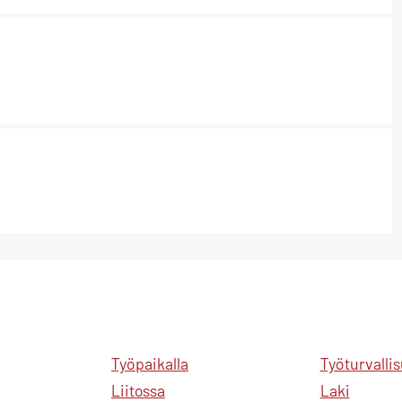
Työpaikalla
Työturvalli
Liitossa
Laki