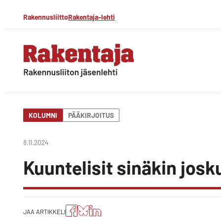
Siirry
Rakennusliitto
Rakentaja-lehti
suoraan
sisältöön
Rakentaja-lehti
Rakennusliiton
jäsenlehti
KOLUMNI
PÄÄKIRJOITUS
8.11.2024
Kuuntelisit sinäkin josk
Jaa
Jaa
Jako:
JAA ARTIKKELI
artikkeli
artikkeli
Jaa