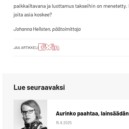
paikkailtavana ja luottamus takseihin on menetetty. Ei
joita asia koskee?
Johanna Hellsten, päätoimittaja
Jaa
Jaa
Jako:
JAA ARTIKKELI
artikkeli
artikkeli
Jaa
Facebookissa
Blueskyssa
artikkeli
LinkedIn:ssä
Lue seuraavaksi
Aurinko paahtaa, lainsäädänt
15.8.2025