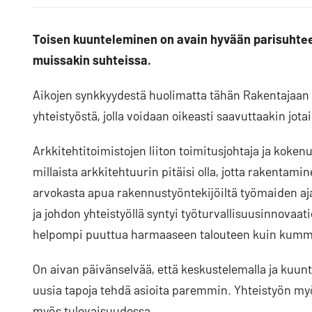
Facebookissa
Blueskyssa
artikkeli
LinkedIn:ssä
Toisen kuunteleminen on avain hyvään parisuhtees
muissakin suhteissa.
Aikojen synkkyydestä huolimatta tähän Rakentajaan 
yhteistyöstä, jolla voidaan oikeasti saavuttaakin jotai
Arkkitehtitoimistojen liiton toimitusjohtaja ja kokenu
millaista arkkitehtuurin pitäisi olla, jotta rakentami
arvokasta apua rakennustyöntekijöiltä työmaiden aj
ja johdon yhteistyöllä syntyi työturvallisuusinnovaa
helpompi puuttua harmaaseen talouteen kuin kumm
On aivan päivänselvää, että keskustelemalla ja kuunte
uusia tapoja tehdä asioita paremmin. Yhteistyön my
myös tulevaisuudessa.