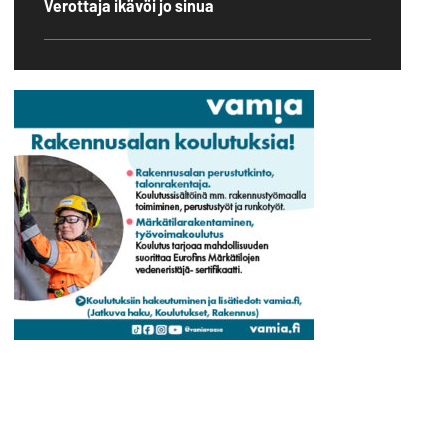
Verottaja ikävöi jo sinua