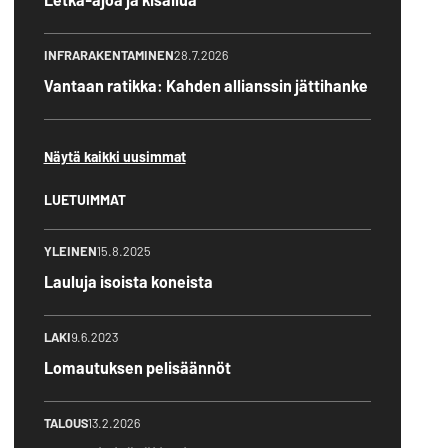
INFRARAKENTAMINEN
28.7.2026
Vantaan ratikka: Kahden allianssin jättihanke
Näytä kaikki uusimmat
LUETUIMMAT
YLEINEN
15.8.2025
Lauluja isoista koneista
LAKI
9.6.2023
Lomautuksen pelisäännöt
TALOUS
13.2.2026