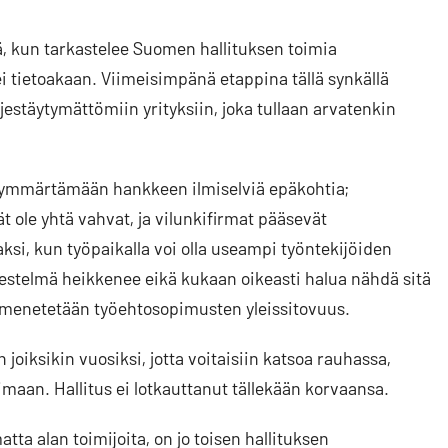
ä, kun tarkastelee Suomen hallituksen toimia
i tietoakaan. Viimeisimpänä etappina tällä synkällä
jestäytymättömiin yrityksiin, joka tullaan arvatenkin
ta ymmärtämään hankkeen ilmiselviä epäkohtia;
t ole yhtä vahvat, ja vilunkifirmat pääsevät
, kun työpaikalla voi olla useampi työntekijöiden
estelmä heikkenee eikä kukaan oikeasti halua nähdä sitä
la menetetään työehtosopimusten yleissitovuus.
joiksikin vuosiksi, jotta voitaisiin katsoa rauhassa,
maan. Hallitus ei lotkauttanut tällekään korvaansa.
atta alan toimijoita, on jo toisen hallituksen