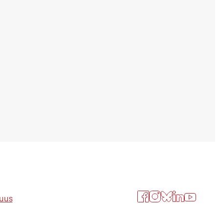
Facebook
Instagram
Bluesky
LinkedIn
YouTube
suus