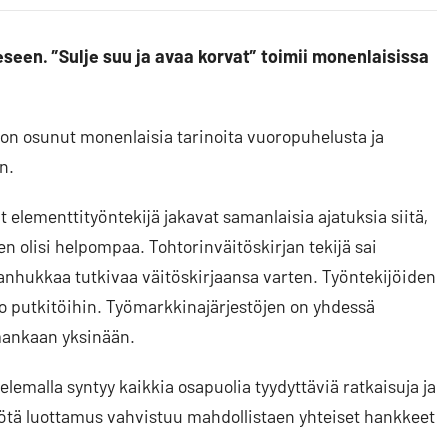
een. ”Sulje suu ja avaa korvat” toimii monenlaisissa
on osunut monenlaisia tarinoita vuoropuhelusta ja
n.
t elementtityöntekijä jakavat samanlaisia ajatuksia siitä,
nen olisi helpompaa. Tohtorinväitöskirjan tekijä sai
anhukkaa tutkivaa väitöskirjaansa varten. Työntekijöiden
tio putkitöihin. Työmarkkinajärjestöjen on yhdessä
ankaan yksinään.
lemalla syntyy kaikkia osapuolia tyydyttäviä ratkaisuja ja
ötä luottamus vahvistuu mahdollistaen yhteiset hankkeet