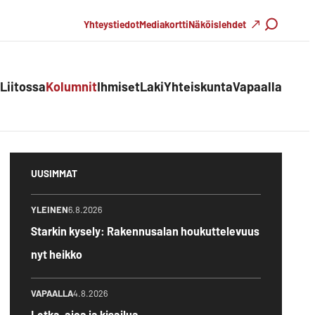
Haku
Yhteystiedot
Mediakortti
Näköislehdet
Liitossa
Kolumnit
Ihmiset
Laki
Yhteiskunta
Vapaalla
UUSIMMAT
YLEINEN
6.8.2026
Starkin kysely: Rakennusalan houkuttelevuus
nyt heikko
VAPAALLA
4.8.2026
Letka-ajoa ja kisailua