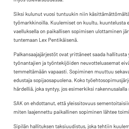
Siksi kulunut vuosi tuntuukin niin käsittämättömält
työmarkkinoilla. Kuulemiset on kuultu, kuuntelusta e
vaelluksella on paikallisen sopimisen ulottaminen jär
tuntemaan Lex Pentikäisenä.
Palkansaajajärjestöt ovat yrittäneet saada hallitus
työnantajien ja työntekijöiden neuvotteluasemat eivä
temmeltämään vapaasti. Sopiminen muuttuu sekavaksi
edustaja sopijaosapuolena. Koko työehtosopimusjärj
härdelliä, joka syntyy, jos esimerkiksi rakennusalal
SAK on ehdottanut, että yleissitovuus sementoitaisiin 
miten laajennettu paikallinen sopiminen lähtee toimi
Sipilän hallituksen taksiuudistus, joka tehtiin kuulem