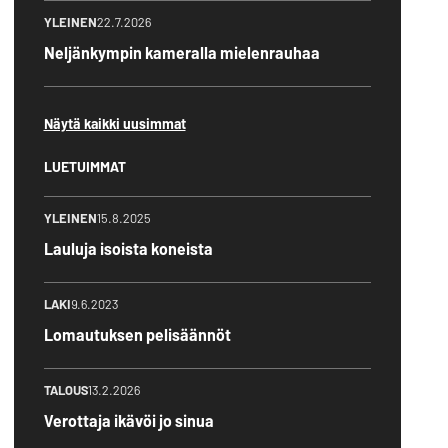
YLEINEN
22.7.2026
Neljänkympin kameralla mielenrauhaa
Näytä kaikki uusimmat
LUETUIMMAT
YLEINEN
15.8.2025
Lauluja isoista koneista
LAKI
9.6.2023
Lomautuksen pelisäännöt
TALOUS
13.2.2026
Verottaja ikävöi jo sinua