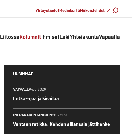
Haku
Yhteystiedot
Mediakortti
Näköislehdet
Liitossa
Kolumnit
Ihmiset
Laki
Yhteiskunta
Vapaalla
UUSIMMAT
VAPAALLA
4.8.2026
Letka-ajoa ja kisailua
INFRARAKENTAMINEN
28.7.2026
Vantaan ratikka: Kahden allianssin jättihanke