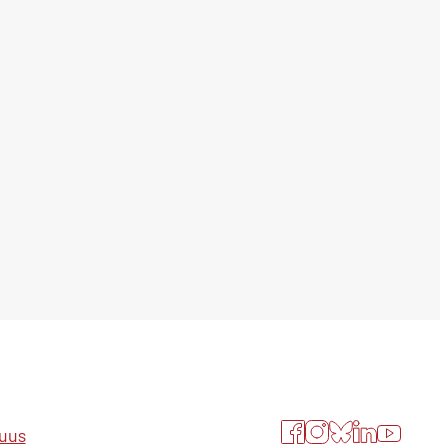
Facebook
Instagram
Bluesky
LinkedIn
YouTube
suus