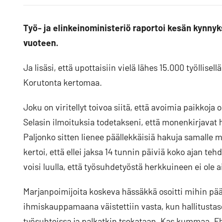
Facebookissa
Blueskyssa
artikkeli
LinkedIn:ssä
Työ- ja elinkeinoministeriö raportoi kesän kynnyk
vuoteen.
Ja lisäsi, että upottaisiin vielä lähes 15.000 työllise
Korutonta kertomaa.
Joku on viritellyt toivoa siitä, että avoimia paikko
Selasin ilmoituksia todetakseni, että monenkirjavat
Paljonko sitten lienee päällekkäisiä hakuja samalle 
kertoi, että ellei jaksa 14 tunnin päiviä koko ajan t
voisi luulla, että työsuhdetyöstä herkkuineen ei ole a
Marjanpoimijoita koskeva hässäkkä osoitti mihin pää
ihmiskauppamaana väistettiin vasta, kun hallitustaso
työsuhteissa ja palkatkin tsekataan. Kas kummaa. Eh