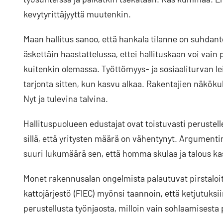
kevytyrittäjyyttä muutenkin.
Maan hallitus sanoo, että hankala tilanne on suhdant
äskettäin haastattelussa, ettei hallituskaan voi vain 
kuitenkin olemassa. Työttömyys- ja sosiaaliturvan 
tarjonta sitten, kun kasvu alkaa. Rakentajien näköku
Nyt ja tulevina talvina.
Hallituspuolueen edustajat ovat toistuvasti perust
sillä, että yritysten määrä on vähentynyt. Argument
suuri lukumäärä sen, että homma skulaa ja talous ka
Monet rakennusalan ongelmista palautuvat pirstalo
kattojärjestö (FIEC) myönsi taannoin, että ketjutuksiin
perustellusta työnjaosta, milloin vain sohlaamisest