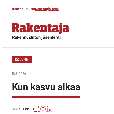
Siirry
Rakennusliitto
Rakentaja-lehti
suoraan
sisältöön
Rakentaja-lehti
Rakennusliiton
jäsenlehti
KOLUMNI
16.8.2024
Kun kasvu alkaa
Jaa
Jaa
Jako:
JAA ARTIKKELI
artikkeli
artikkeli
Jaa