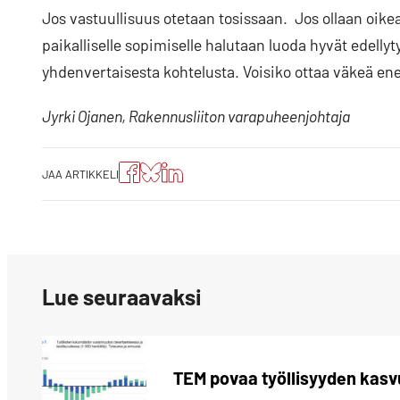
Jos vastuullisuus otetaan tosissaan. Jos ollaan oike
paikalliselle sopimiselle halutaan luoda hyvät edelly
yhdenvertaisesta kohtelusta. Voisiko ottaa väkeä ene
Jyrki Ojanen, Rakennusliiton varapuheenjohtaja
Jaa
Jaa
Jako:
JAA ARTIKKELI
artikkeli
artikkeli
Jaa
Facebookissa
Blueskyssa
artikkeli
LinkedIn:ssä
Lue seuraavaksi
TEM povaa työllisyyden kasv