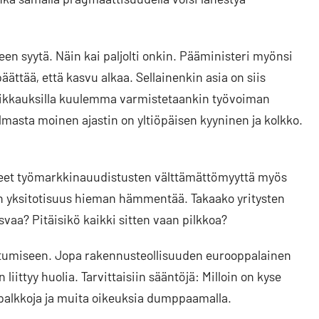
een syytä. Näin kai paljolti onkin. Pääministeri myönsi
päättää, että kasvu alkaa. Sellainenkin asia on siis
leikkauksilla kuulemma varmistetaankin työvoiman
lmasta moinen ajastin on yltiöpäisen kyyninen ja kolkko.
elleet työmarkkinauudistusten välttämättömyyttä myös
in yksitotisuus hieman hämmentää. Takaako yritysten
svaa? Pitäisikö kaikki sitten vaan pilkkoa?
itumiseen. Jopa rakennusteollisuuden eurooppalainen
 liittyy huolia. Tarvittaisiin sääntöjä: Milloin on kyse
a palkkoja ja muita oikeuksia dumppaamalla.