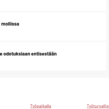
 mollissa
e odotuksiaan entisestään
Työpaikalla
Työturvalli