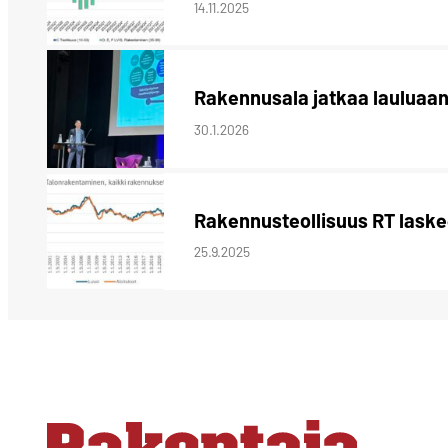
14.11.2025
Rakennusala jatkaa lauluaan
30.1.2026
Rakennusteollisuus RT laske
25.9.2025