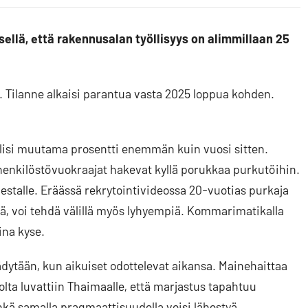
sellä, että rakennusalan työllisyys on alimmillaan 25
llä. Tilanne alkaisi parantua vasta 2025 loppua kohden.
ja olisi muutama prosentti enemmän kuin vuosi sitten.
 henkilöstövuokraajat hakevat kyllä porukkaa purkutöihin.
mestalle. Eräässä rekrytointivideossa 20-vuotias purkaja
ehdä, voi tehdä välillä myös lyhyempiä. Kommarimatikalla
ina kyse.
dytään, kun aikuiset odottelevat aikansa. Mainehaittaa
lta luvattiin Thaimaalle, että marjastus tapahtuu
kä samalla pragmaattisuudella voisi lähestyä